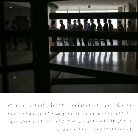
تاند (شنبه، د غبرګولي/ جوزا ۲۳ مه) د کډوالو او بېرته
راستنېدونکو چارو وزارت ویلي چې د تېرې یوې اوونۍ په
ترڅ کې ۷۶۳ افغانان د پاکستان له زندانونو خوشې شوي
او افغانستان ته راستانه شوي دي.