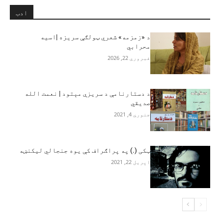
ادب
د «زمزمه» شعري ټولګې سريزه |اسیه
محرابي
فبروري 22, 2026
د دستارنامې د سریزې مېتود | نعمت الله
صديقي
جنوري 4, 2021
ټکی (.) په پراګراف کې یوه جنجالي لیکنښه
اپریل 22, 2021