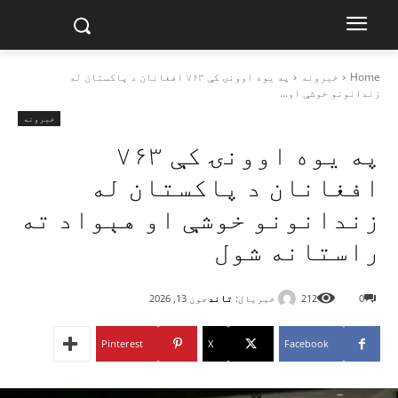
Home
خبرونه
په یوه اوونۍ کې ۷۶۳ افغانان د پاکستان له
زندانونو خوشې او...
خبرونه
په یوه اوونۍ کې ۷۶۳
افغانان د پاکستان له
زندانونو خوشې او هېواد ته
راستانه شول
خبریال:
تاند
0
212
جون 13, 2026
Pinterest
X
Facebook