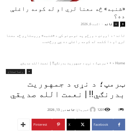
«شنبه» څه معنا لري او له کومه راغلې
ده؟
تاند
-
اګست 6, 2026
+
0
تاند - د اوونۍ د ورځو په نومونو کې د «شنبه» وروستاړی څه معنا
لري او دا کلمه له کومه راغلې ده چې ورڅخه...