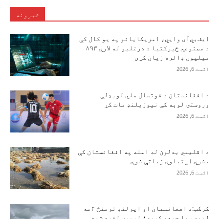
خبرونه
ایف‌بي‌آی وايي، امریکایانو په یو کال کې
د مصنوعي ځیرکتیا د درغلیو له لارې ۸۹۳
میلیون ډالره زیان کړی
اګست 6, 2026
د افغانستان د فوتسال ملي لوبډلې
وروستۍ لوبه کې نیوزیلنډ مات کړ
اګست 6, 2026
د اقلیمي بدلون له امله په افغانستان کې
بشري اړتیاوې زیاتې شوې
اګست 6, 2026
کرکټ:د افغانستان او ایرلنډ ترمنځ ۲مه
لوبه سبا جمعه کېږي؛ لومړۍ لغوه شوه