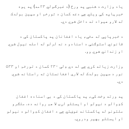
یاد وزارت د شنبې په ورځ (د غبرګولي ۲۳مه) په یوه
خبرپاڼه کې ویلي چې دغه کسان د تورخم او سپین بولدک
له لارو هېواد ته داخل شوي دي.
د خبرپاڼې له مخې، یاد افغانان په پاکستان کې د
قانوني استوګنې د اسنادو د نه لرلو له امله نیول شوي
او زنداني شوي وو.
وزارت زیاته کړې چې له دې ډلې ۲۳۰ کسان د تورخم او ۵۳۳
نور د سپین بولدک له لارې افغانستان ته راستانه شوي
دي.
په ورته وخت کې، په پاکستان کې د بې اسناده افغان
کډوالو د نیولو او ایستلو لړۍ لا هم روانه ده. ملګرو
ملتونو له پاکستانه غوښتي چې د افغان کډوالو د نیولو
او ایستلو بهیر ودروي.