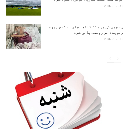
اګست 6, 2026
په چین کې یوه ۲۰ کلنه نجلۍ له ۱۸م پوړه
ولوېده خو ژوندۍ پاتې شوه
اګست 6, 2026