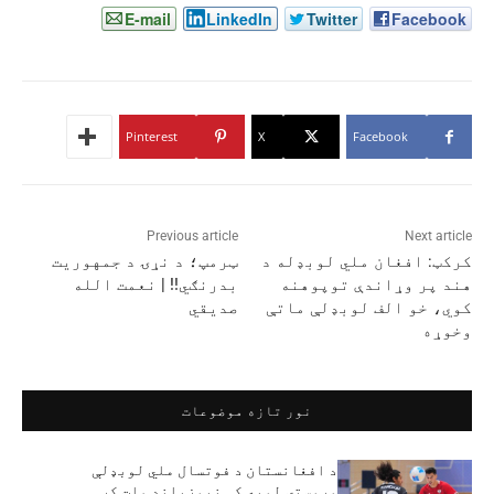
E-mail
LinkedIn
Twitter
Facebook
Pinterest
X
Facebook
Previous article
Next article
کرکټ: افغان ملي لوبډله د
ټرمپ؛ د نړۍ د جمهوريت
هند پر وړاندې توپوهنه
بدرنګي!! | نعمت الله
کوي، خو الف لوبډلې ماتې
صدیقي
وخوړه
نور تازه موضوعات
د افغانستان د فوتسال ملي لوبډلې
وروستۍ لوبه کې نیوزیلنډ مات کړ