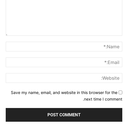
Comment:
me:*
ail:*
ite:
Save my name, email, and website in this browser for the
next time I comment.