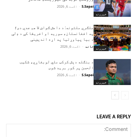
S.Sapai
-
اګست 6, 2026
خبرونه
ملګري ملتونه: د داعش ګواښ لا هم جدي دی؛
په افغانستان، سوریه او افریقا کې د ډلې
د بیا پیاوړتیا په اړه اندېښنې
تاند
-
اګست 6, 2026
خبرونه
د بنګله دېش کرکټ ملي لوبغاړي، شکیب
الحسن پر کور برید شوی
S.Sapai
-
اګست 6, 2026
خبرونه
LEAVE A REPLY