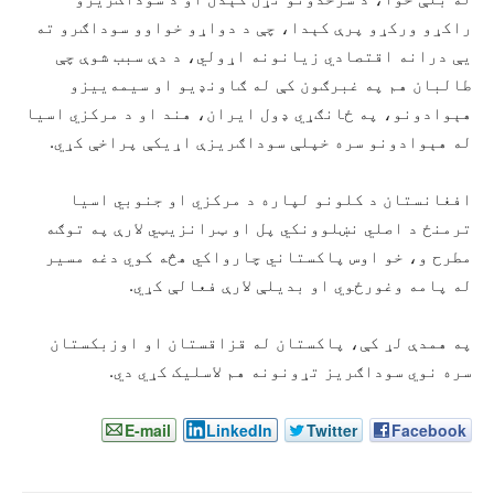
راکړو ورکړو پرې کېدا، چې د دواړو خواوو سوداګرو ته
یې درانه اقتصادي زیانونه اړولي، د دې سبب شوې چې
طالبان هم په غبرګون کې له ګاونډیو او سیمه‌ییزو
هېوادونو، په ځانګړي ډول ایران، هند او د مرکزي اسیا
له هېوادونو سره خپلې سوداګریزې اړیکې پراخې کړي.
افغانستان د کلونو لپاره د مرکزي او جنوبي اسیا
ترمنځ د اصلي نښلوونکي پل او ټرانزیټي لارې په توګه
مطرح و، خو اوس پاکستاني چارواکي هڅه کوي دغه مسیر
له پامه وغورځوي او بدیلې لارې فعالې کړي.
په همدې لړ کې، پاکستان له قزاقستان او اوزبکستان
سره نوي سوداګریز تړونونه هم لاسلیک کړي دي.
E-mail
LinkedIn
Twitter
Facebook