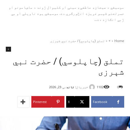
موسیقي د هیجان، عاطفې، مینې او کلیوال ژوند د ماښامونو او
حسرتجنو شېبو غږیزه انځورګري ده. موسیقي یوه ناوېلې او بې‌
ژبې انګازه ده...