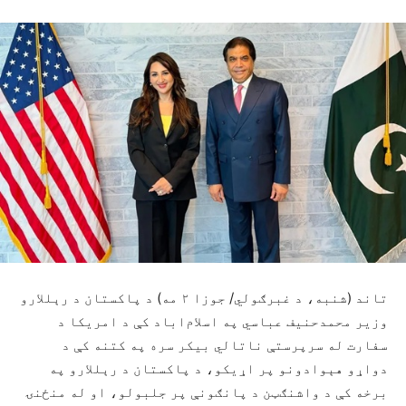
تاند (شنبه، د غبرګولي/ جوزا ۲ مه) د پاکستان د رېللارو
وزیر محمدحنیف عباسي په اسلام‌اباد کې د امریکا د
سفارت له سرپرستې ناتالي بیکر سره په کتنه کې د
دواړو هېوادونو پر اړیکو، د پاکستان د رېللارو په
برخه کې د واشنګټن د پانګونې پر جلبولو، او له منځنۍ