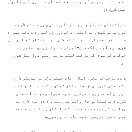
اسیا ته د رسېدو لپاره د افغانستان د بدیل لارو کارول
پیل کړي دي.
د پاکستان ګمرکي چارواکو تایید کړې چې د دغو لارو د
تړل پاتې کېدو له امله، د لومړي ځل لپاره د دغه هېواد
صادراتي محمولې د ایران له لارې اوزبکستان ته لېږدول
شوې دي، او د پاکستان–ایران د ټرانزیټي دهلېز په
چوکاټ کې سوداګریز فعالیتونه په رسمي ډول پیل شوي
دي.
د دې طرحې له مخې، اسلام‌اباد خپلې هڅې پر بدیلو لارو
متمرکزې کړې دي څو صادراتي توکي د ګوادر بندر او د
ایران له خاورې د مرکزي اسیا هېوادونو ته انتقال
کړي. د پاکستاني چارواکو په وینا، د دې نوې لارې په
پرانیستل کېدو سره به د افغانستان پر قلمرو د دغه
هېواد ټرانزیټي تکیه پای ته ورسېږي.
له بلې خوا، د سرحدونو تړل کېدل او د سوداګریزو