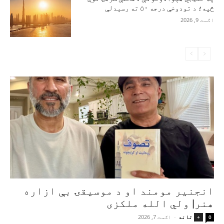
څپه؛ د تودوخې درجه ۵۰ ته رسېدلې
اګست 9, 2026
انجنیر مومند او د موسیقۍ بې‌ ازاره
هنر| ولي الله ملکزی
تاند
-
اګست 7, 2026
+
0