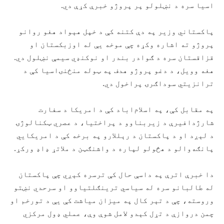
اسیا سره د نښلولو پر پروژو خبرې کړې دي.
پاکستاني وزیر په دې کتنه کې د خپل هېواد هغو روانو
پروژو ته اشاره وکړه چې موخه یې له اوزبکستان او
قزاقستان سره د ګوادر بندر او نوکنډي سیمې نښلول دي.
هغه وویل، د دغو پروژو هدف په ټوله منځنۍاسیا کې د
ترانزیتي سوداګرۍ پراخول دي.
په مقابل کې، په اسلام‌اباد کې د امریکا د سفارت
شارژدافیرې د زیربناوو د پراختیا، د عصري ټکنالوژۍ
د لېږد او د پاکستان د رېللارو په برخه کې د امریکايي
پانګه‌والو د هڅولو لپاره د واشنګټن د ملاتړ ډاډ ورکړ.
دا خبرې اترې په داسې حال کې ترسره کېږي چې پاکستان
له طالبانو سره له سیاسي ترینګلتیاوو او سرحدي نښتو
وروسته، چې د تېر کال په میزان میاشت کې یې د تورخم او
چمن دروازې د تړل کېدو لامل شوې وې، عملي ډول مرکزي