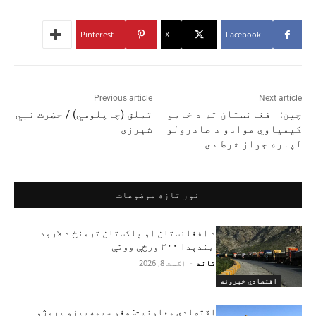
Pinterest
X
Facebook
Previous article
Next article
چین: افغانستان ته د خامو
تملق (چاپلوسي) / حضرت نبي
کیمیاوي موادو د صادرولو
شېرزی
لپاره جواز شرط دی
نور تازه موضوعات
د افغانستان او پاکستان ترمنځ د لارود
بندېدا ۳۰۰ ورځې ووتې
تاند
-
اګست 8, 2026
اقتصادي خبرونه
اقتصادي معاونیت: هغو سیمه‌ییزو پروژو