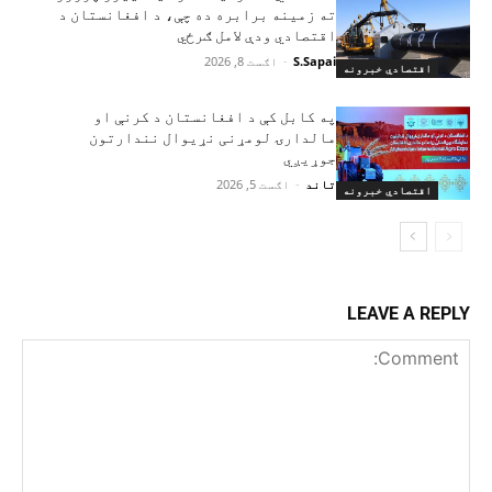
ته زمینه برابره ده چې، د افغانستان د
اقتصادي ودې لامل ګرځي
S.Sapai
-
اګست 8, 2026
اقتصادي خبرونه
په کابل کې د افغانستان د کرنې او
مالدارۍ لومړنی نړیوال نندارتون
جوړیږي
تاند
-
اګست 5, 2026
اقتصادي خبرونه
LEAVE A REPLY