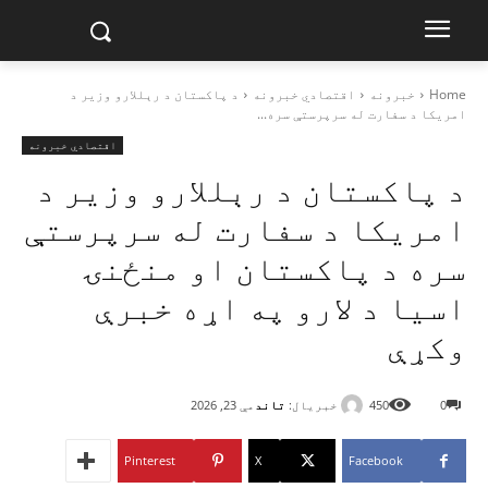
Home
خبرونه
اقتصادي خبرونه
د پاکستان د رېللارو وزیر د
امریکا د سفارت له سرپرستې سره...
اقتصادي خبرونه
د پاکستان د رېللارو وزیر د
امریکا د سفارت له سرپرستې
سره د پاکستان او منځنۍ
اسیا د لارو په اړه خبرې
وکړې
خبریال:
تاند
0
450
مې 23, 2026
Pinterest
X
Facebook