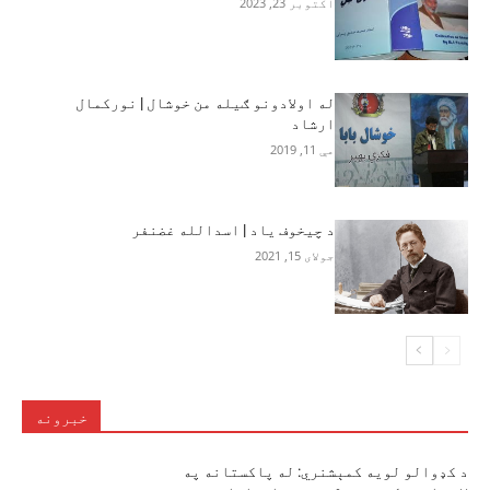
اکتوبر 23, 2023
له اولادونو ګیله من خوشال | نورکمال
ارشاد
مې 11, 2019
د چیخوف یاد | اسدالله غضنفر
جولای 15, 2021
خبرونه
د کډوالو لویه کمېشنري: له پاکستانه په