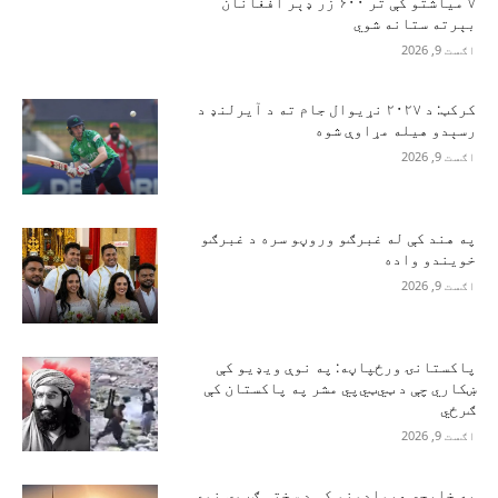
۷ میاشتو کې تر ۶۰۰ زر ډېر افغانان
بېرته ستانه شوي
اګست 9, 2026
کرکټ: د ۲۰۲۷ نړیوال جام ته د آیرلنډ د
رسېدو هیله مړاوې شوه
اګست 9, 2026
په هند کې له غبرګو وروڼو سره د غبرګو
خویندو واده
اګست 9, 2026
پاکستانۍ ورځپاڼه: په نوې ویډیو کې
ښکاري چې د ټي‌ټي‌پي مشر په پاکستان کې
ګرځي
اګست 9, 2026
په خلیجي هېوادونو کې د سختې ګرمۍ نوې