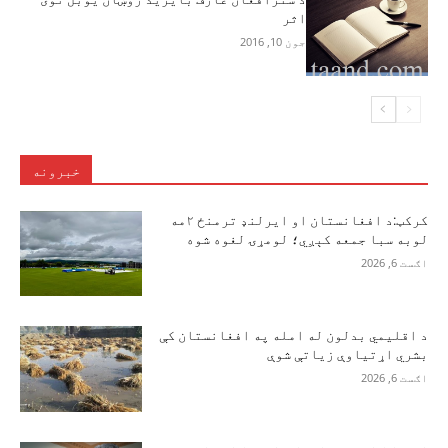
اثر
جون 10, 2016
خبرونه
کرکټ:د افغانستان او ایرلنډ ترمنځ ۲مه
لوبه سبا جمعه کېږي؛ لومړۍ لغوه شوه
اګست 6, 2026
د اقلیمي بدلون له امله په افغانستان کې
بشري اړتیاوې زیاتې شوې
اګست 6, 2026