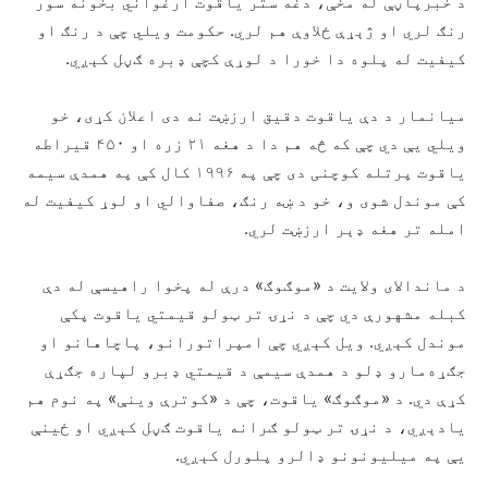
د خبرپاڼې له مخې، دغه ستر یاقوت ارغواني بخونه سور
رنګ لري او ژېړې ځلاوې هم لري. حکومت ویلي چې د رنګ او
کیفیت له پلوه دا خورا د لوړې کچې ډبره ګڼل کېږي.
میانمار د دې یاقوت دقیق ارزښت نه دی اعلان کړی، خو
ویلي یې دي چې که څه هم دا د هغه ۲۱ زره او ۴۵۰ قیراطه
یاقوت پرتله کوچنی دی چې په ۱۹۹۶ کال کې په همدې سیمه
کې موندل شوی و، خو د ښه رنګ، صفاوالي او لوړ کیفیت له
امله تر هغه ډېر ارزښت لري.
د ماندالای ولایت د «موګوګ» درې له پخوا راهیسې له دې
کبله مشهورې دي چې د نړۍ تر ټولو قیمتي یاقوت پکې
موندل کېږي. ویل کېږي چې امپراتورانو، پاچاهانو او
جګړه‌مارو ډلو د همدې سیمې د قیمتي ډبرو لپاره جګړې
کړې دي. د «موګوګ» یاقوت، چې د «کوترې وینې» په نوم هم
یادېږي، د نړۍ تر ټولو ګرانه یاقوت ګڼل کېږي او ځینې
یې په میلیونونو ډالرو پلورل کېږي.