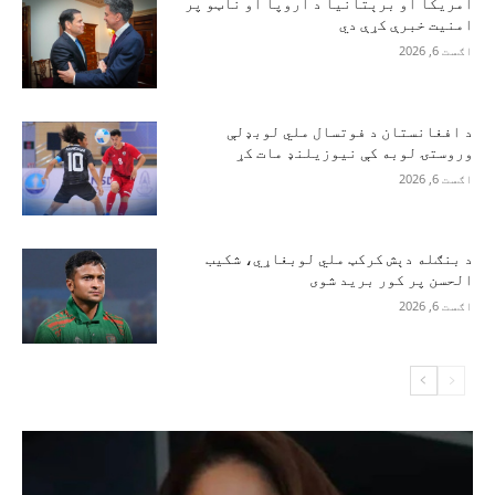
امریکا او برېتانیا د اروپا او ناټو پر
امنیت خبرې کړې دي
اګست 6, 2026
د افغانستان د فوتسال ملي لوبډلې
وروستۍ لوبه کې نیوزیلنډ مات کړ
اګست 6, 2026
د بنګله دېش کرکټ ملي لوبغاړي، شکیب
الحسن پر کور برید شوی
اګست 6, 2026