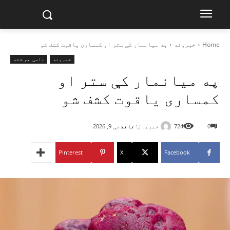
Home
خبرونه
په میانمار کې ستر او کمساری یاقوت کشف شو
خبرونه
داسې هم شته
په میانمار کې ستر او
کمساری یاقوت کشف شو
خبریال:
تاند
0
724
مې 9, 2026
Pinterest
X
Facebook