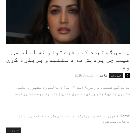
یامي ګوتم: د کمو فرصتونو له امله مې
هیماچل پردېش ته د ستنېدو پرېکړه کړې
وه
تاند
-
اګست 4, 2026
0
خبرونه
تاند (سې شنبه، د زمري/ اسد ۱۳ مه) د بالیووډ مشهورې فلمي
ستورې یامي ګوتم ویلي، د خپل هنري ژوند په یوه سخت پړاو...