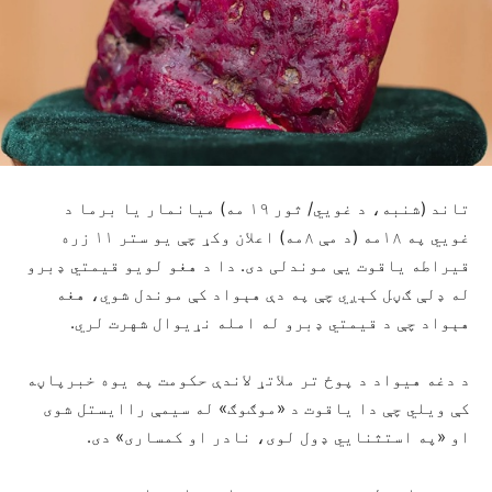
تاند (شنبه، د غويي/ ثور ۱۹ مه) میانمار یا برما د
غويي په ۱۸مه (د مې ۸مه) اعلان وکړ چې یو ستر ۱۱ زره
قیراطه یاقوت یې موندلی دی. دا د هغو لویو قیمتي ډبرو
له ډلې ګڼل کېږي چې په دې هېواد کې موندل شوي، هغه
هېواد چې د قیمتي ډبرو له امله نړیوال شهرت لري.
د دغه هیواد د پوځ تر ملاتړ لاندې حکومت په یوه خبرپاڼه
کې ویلي چې دا یاقوت د «موګوګ» له سیمې راایستل شوی
او «په استثنايي ډول لوی، نادر او کمساری» دی.