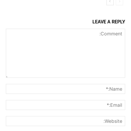
LEAVE A REPLY
Comment:
me:*
ail:*
ite: