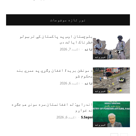
نور تازه موضوعات
بلوچستان اوس په پاکستان کې تر ټولو
خطرناک ایالت دی
تاند
-
اګست 7, 2026
خبرونه
د مونشن برید؛ افغان وګړي په عمري بند
محکوم شو
تاند
-
اګست 6, 2026
خبرونه
اندرابي: له افغانستان سره مونږ هم جګړه
نه غواړو
S.Sapai
-
اګست 6, 2026
خبرونه