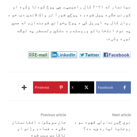
میانمار له ۲۰۲۱ کال راهیسې، چې پوځ کودتا وکړه او
کورنۍ جګړه پیل شوه، د پوځي شورا تر واک لاندې دی. خو د
روان کال په اپرېل کې د پوځ پخواني قومندان، له هسي
په نوم انتخاباتو وروسته، د ملکي ولسمشر په توګه
لوړه وکړه.
E-mail
LinkedIn
Twitter
Facebook
Pinterest
X
Facebook
Previous article
Next article
نوې څېړنه: ولې قهوه مو د
جان سوپکو: د افغانستان
روغتیا لپاره ښه ده؟
جګړه د فساد، وژنو او
ناکامۍ سبب شوه