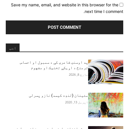
Save my name, email, and website in this browser for the
next time I comment.
ادب
په اوسنۍ شاعرۍ کې د سمبول او احساس
ترمنځ د اړیکې تخنیک او مفهوم
مارچ 8, 2026
مئینان (لنډه کیسه) نازو پسرلی
اپریل 13, 2020
د سترافغان عارف بایزید روښان یوبل نوی