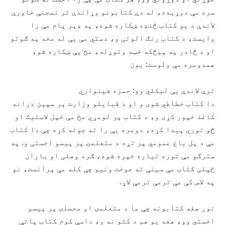
سره مې دوړېده، له دې کتابونو وړاندې تر نمجنې خاورې
لاندې د یو کتاب څنډه ښکاره شوه، په ډېر پام مې را
وایست، د کتاب رنګ الوتی و، دستي مې یې له مخه په ګوتو
او د څادر په پیڅکه خټه وتوږله، مخ یې ښکاره شو،
همدومره مې ولوست: یون
ترې لاندې یې لیکلي وو: حمزه شینواري
دا کتاب خطاطي شوی و او د قبایلو وزارت پر سپين درانه
کاغذ خپور کړی و، د کتاب پر لومړي مخ مې خپل لاسلیک او
څو توري پیدا کړه، دومره یې را ته جوته کړه چې دا کتاب
مې د پل باغ عمومي پر تړه د متعلمۍ پر پیسو اخستی و. په
سترګو مې توره تیاره خپره شوه، ګرد وهلی او باران
ځپلی کتاب مې سینې ته جوخت ونیو چې کله مې پرانست، نو
په لاس کې مې ترمې ترمې لاړ.
نور هغه کتابونه چې ما د متعلمۍ او محصلۍ پر پیسو
اخستي وو، هغه یو هم د کتو نه و، داسې کوم کتاب پاتې