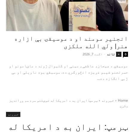
انجنیر مومند او د موسیقۍ بې‌ ازاره
هنر| ولي الله ملکزی
تاند
-
اګست 7, 2026
+
0
موسیقي د هیجان، عاطفې، مینې او کلیوال ژوند د ماښامونو او
حسرتجنو شېبو غږیزه انځورګري ده. موسیقي یوه ناوېلې او بې‌
ژبې انګازه ده...