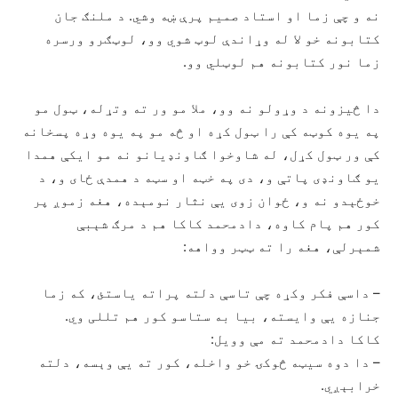
نه و چې زما او استاد صمیم پرې ښه وشي. د ملنګ جان
کتابونه خو لا له وړاندې لوټ شوي وو، لوټګرو ورسره
زما نور کتابونه هم لوټلي وو.
دا څیزونه د وړولو نه وو، ملا مو ور ته وتړله، ټول مو
په یوه کوټه کې را ټول کړه او څه مو په یوه وړه پسخانه
کې ور ټول کړل، له شاوخوا ګاونډیانو نه مو ایکې همدا
یو ګاونډی پاتې و، دی په خټه او سټه د همدې ځای و، د
خوځېدو نه و، ځوان زوی یې نثار نومېده، هغه زموږ پر
کور هم پام کاوه، دادمحمد کاکا هم د مرګ شېبې
شمېرلې، هغه را ته ټټر وواهه:
– داسې فکر وکړه چې تاسې دلته پراته یاستئ، که زما
جنازه یې وایسته، بیا به ستاسو کور هم تللی وي.
کاکا دادمحمد ته مې وویل:
– دا دوه سیټه څوکۍ خو واخله، کور ته یې وېسه، دلته
خرابېږي.