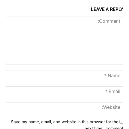
LEAVE A REPLY
Comment:
me:*
ail:*
ite:
Save my name, email, and website in this browser for the
next time I comment.