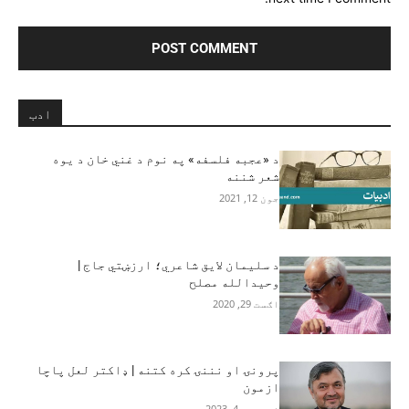
ادب
د «عجبه فلسفه» په نوم د غني خان د يوه
شعر شننه
جون 12, 2021
د سليمان لايق شاعري؛ ارزښتي جاج |
وحيدالله مصلح
اګست 29, 2020
پرونۍ او نننۍ کره کتنه | ډاکتر لعل پاچا
ازمون
فبروري 4, 2023