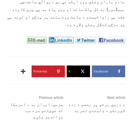
بادو باران وهلي وو، ایله مې یو دېوالي ساعت چې
ببۍ(مور) به تل پاک ساته او ډېر پام به یې پرې کاوه،
هغه مې راواخیست، د ساعت وړه ستنه پر پنځو او لویه یې
په منځۍ کنګل وهلی ولاړه وه.
E-mail
LinkedIn
Twitter
Facebook
Pinterest
X
Facebook
Previous article
Next article
د درسي برخو پر بنسټ د زده
ټرمپ: ایران به د امریکا
كوونكو د ډلبندۍ تجربه
له غوښتنو سره سم
وړاندیز وکړي