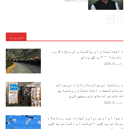
خبرونه
د افغانستان او پاکستان ترمنځ د لارود
بندېدا ۳۰۰ ورځې ووتې
اګست 8, 2026
د روغتیا نړیوال سازمان: د نړیوالو
مرستو کمښت د افغانستان روغتیايي
خدمتونو ته ستونزې پېښې کړي
اګست 8, 2026
د هوا او اوبو دواړو لپاره نوی روباټ؛ د
مرغانو په څېر الوتنه او د کبانو په څېر
لامبو کوي