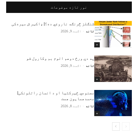
نور تازه موضوعات
شنګلز څرنګه ناروغي ده؟| ډاکټر ش میره‌کی
تاند
-
اګست 9, 2026
+
په دې ورځ دوهم اتوم بم وکارول شو
تاند
-
اګست 9, 2026
+
مصنوعي ځیرکتیا او د انسان راتلونکی|
محمدهمایون همت
تاند
-
اګست 8, 2026
+