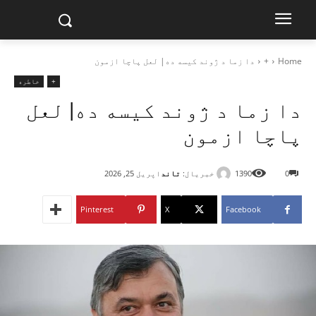
Home
+
دا زما د ژوند کیسه ده| لعل پاچا ازمون
+
خاطره
دا زما د ژوند کیسه ده| لعل
پاچا ازمون
خبریال:
تاند
0
1390
اپریل 25, 2026
Pinterest
X
Facebook