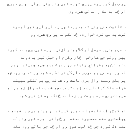
پر ټول کور یوه پېړۍ تېره شوې وه، ونې ټولې ببرې مبرې
او څه په ملا راماتې شوې وې.
د شاتوت هغې ونې ته ودرېدم چې په لپو لپو تور اوسره
توت به مې ترې خواړه، څانګونه یې وچ شوي وو.
د مڼو ونې، مرسل او ګلابونو لښتې ایره شوې وې، له کوره
بهر ووتم چې شاوخوا څار وکړم او خپل تېر یادونه
ونمانځم، پخواني پلونه ټول ورک وو، چپه چوپتیا وه،
له ورایه مې یو موټر سایکل تر نظره شو، ور ته ودرېدم،
یو پلن وسله وال پرې ناست و، شاته یې یو تنکی سپینه
خوله هلک کېنولی و، زه وترهېدم، خو وسله وال ښه و، له
سپینخولي سره بوخت و، زما له څنګه په شغ تېر شو.
له کوڅو او شاوخوا د سویو کړیکو او وینو وږم راخوت، د
چهلستون هغه سمسوره لمنه او ځواني ایره شوې وه، له
هغه ډک کوره چې څه لوټ شوي وو او څه چې پاتې وو، هغه