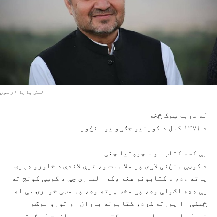
لعل پاچا ازمون
له درېم ټوک څخه
د ۱۳۷۲ کال د کورنیو جګړو یو انځور
بې کسه کتاب او د چوپتیا چغې
د کوټې منځنی لاړی پر ملا مات و، ترې لاندې د خاورو ډېرۍ
پرته وه، د کتابونو هغه ډکه المارۍ چې د کوټې کونج ته
یې ډډه لګولې وه، پړ مخه پرته وه، په مټې خوارۍ مې له
ځمکې را پورته کړه، کتابونه باران او تورو لوګو
خوړلي او دوړولي وو، هر کتاب مې چې را اخست له ګوتو