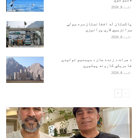
اګست 8, 2026
پاکستان له افغانستان سره ټولې
ټرانزیټي لارې پرانېزي
اګست 8, 2026
د هرات د زنده جان د سیمنټو تولیدي
فابریکې کارونه پیلېږي
اګست 8, 2026