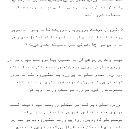
پلوه څو شیان یو په بل پسې راغلې وي له اوږدو جملو
استفاده کوو، لکه:
« ډګروال هوشنګ پرویزیان درویشت کاله پخوا له حربي
پوهنتونه فارغ شوی او بیا امریکا ته استول شوی و چې
په دافع هوا څانګه کې خپل تحصیلات بشپړ کړي» ۹
ههغه وخت چې یو شی لږ په تفصیل بیانوو هغه مهال هم لږ
اوږدې جملې ښایي ښې وي، ځکه چې لوستونکی د معلوماتو
تږی وي، لنډو جملو ته یې زړه په تنګیږي، لکه په عادي
ژوند کې چې کله یوڅوک مهمه خبره کوي او دانه دانه
معلومات راکوي نو زړه مو ممکن ورته اوبه شي.
اوږدې جملې ډير کله تر لیکلو وروسته بیا دقیقه کتنه
غواړي. هغه مبتدا چې خبر یې د لوستو پرمهال له
لوستونکي ګډوډيږي زړه یې ورته تنګیږي، ښایي بیا یې
ونه لولي او ممکن هغه خیال یې ګډوډ شي چې تر همدې