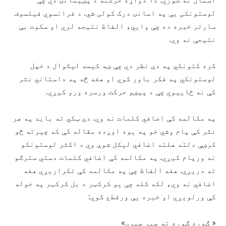
لوستونکی یې په اسانۍ درک کولی شي. د فرانسوي فیلسوف
سارتر خبره ده چې وایي، الفاظ نتیجه لري او سکوت بې
نتیجې نه وي.
کره کتونکي په دې نظر دي چې ښه کیسه لیکوال د خپل
لوستونکي په فکر باور کوي او هغه څه په داستاني نثر
کې نه ځاییوي چې د پیښو حرکت ورسره ورو کیږي.
په مکالمه کې اضافي کلمات نه وي. دې ټکي ته باید په هر
نثر کې پام وشي خو په یوه اوږده مقاله کې که چیرته څو
کرښې دلته هلته اضافي لیکل شوې وي د اکثر لوستونکو
نه ورپام کیږي. په مکالمه کې اضافي کلمات دستي سترګو
ته دریږي. هغه الفاظ چې په مکالمه کې تکراریږي هغه
اضافي نه وي، لکه کله چې یو کرکټر د بل کرکټر په خوله
کې ورلویږي او خبره یې ورقطع کوي:
« ګوره ګوره ته صبر صبر..»