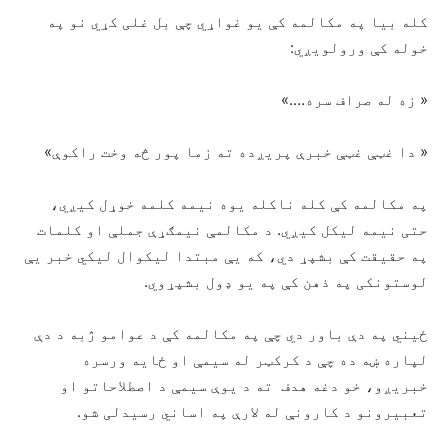
کله بیا په مکالمه کې یو غواړي چې بل غلی کړي نو په
خوله کې ورولویږي:
« زه له صراف سره….»
« دا غټې غټې خبرې پریږده ته زما پور څه وخت راکوې»
په مکالمه کې کله ناکله یوه نیمه کلمه خوړل کیږي،
حتی نیمه لیکل کیږي. د مکالمې نیمګړې جملې او کلمات
په حقیقت کې بشپړ دي، که یې مبتدا لیکوال لیکي خبر یې
لوستونکی په ذهن کې په یو ډول بشپړوي.
ځیني په دې باور دي چې په مکالمه کې د عوامو ژبه د دې
لپاره ښه ده چې د کرکټر له سیمې او ځایه ورسره
خبریږو، خو دغه هدف ته د یوې سیمې د اصطلاحاتو او
تعبیرونو د کارونې له لارې په اساني رسیدلی شو.