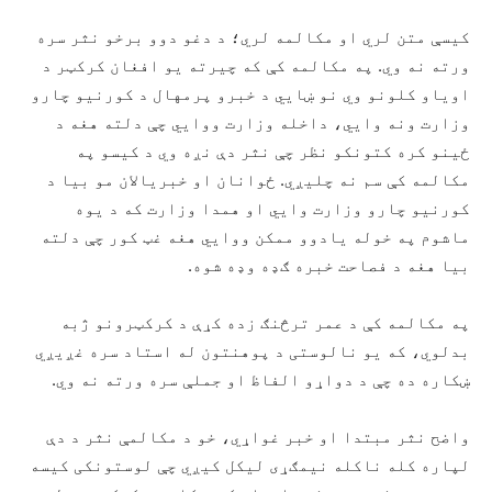
کیسې متن لري او مکالمه لري؛ د دغو دوو برخو نثر سره
ورته نه وي. په مکالمه کې که چیرته یو افغان کرکټر د
اویاو کلونو وي نو ښایي د خبرو پرمهال د کورنیو چارو
وزارت ونه وایي، داخله وزارت ووایي چې دلته هغه د
ځینو کره کتونکو نظر چې نثر دې نږه وي د کیسو په
مکالمه کې سم نه چلیږي. ځوانان او خبریالان مو بیا د
کورنیو چارو وزارت وایي او همدا وزارت که د یوه
ماشوم په خوله یادوو ممکن ووایي هغه غټ کور چې دلته
بیا هغه د فصاحت خبره ګډه وډه شوه.
په مکالمه کې د عمر ترڅنګ زده کړې د کرکټرونو ژبه
بدلوي، که یو نالوستی د پوهنتون له استاد سره غږیږي
ښکاره ده چې د دواړو الفاظ او جملې سره ورته نه وي.
واضح نثر مبتدا او خبر غواړي، خو د مکالمې نثر د دې
لپاره کله ناکله نیمګړی لیکل کیږي چې لوستونکی کیسه