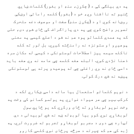
په دې بیلګې کې د ( چکړن، منډ او بغور) کلمات ښایي
ځنیو ته نااشنا وي، خو د (بغور) کلمه راماتې اوښکې
روښانه کوي او د (چکړن منډ) صفت او موصوف دغه متحرک
تصویر واضح کوي چې په دې پاراګراف کې ځای شوی دی، حتی
که په همدې کلماتو پوه هم نه شو د اصلي کیسې په معنی
پوهیږو او ستونزه نه رامنځته کیږي. بل لور ته کله
ناکله سیمه ییز اصطلاحات لوستونکی د کیسې له مکان سره
ذهنا نژدې کوي. البته هغه کلمه چې عامه نه وي هغه باید
داسې ځای نه وي راغلې چې له پوهیدو پرته یې لوستونکی
پيښه نه شي درک کولی.
د نویو کلماتو استعمال بیا ماته داسې ښکاري لکه د
کرکټ ټیم چې هر هیواد غواړي په یولسو کسانو کې وخت په
وخت نویو لوبغاړو ته ځای ورکړي که یو ځایي ټول
لوبغاړي نوي کوو بیا لوبډله ښه نه شي لوبیدلی د دې
لپاره چې دوی د مجربو لوبغاړو تجربو ته ضرورت لري. په
ژبه کې هم که چیرته د هرڅه پرځای نوې کلمې کاروو