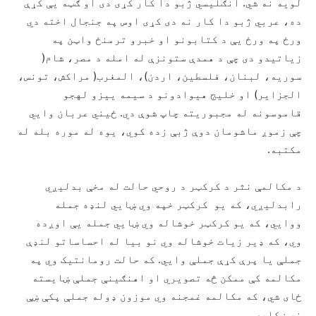
لویه نه شي. انګلیسي ژبو دا کار کړی دی او ګټه یې کړې
ده، عربي ژبو دا کار نه دی کړی اوس په جنجال اخته دي
ورځ په ورځ یې د کتابونو او خبرو ترمنځ واټن په
زیاتیدو دی چې د همدې ستونزې له امله د مصر، شام(
سوریه، لبنان، فلسطین، اردن)، المغرب( مراکش، تونس،
الجزایر) او خلیج هیوادونو د سیمه ییزو لهجو
قاموسونه له مجبوریته چاپ شوې دي. ځیني عربان وایي
چې زموږ ماشومان دوې ژبې زده کوي، یوه له موره بله له
مکتبه.
د مکالمې نثر د کرکټر د روحي حالت له مخې بدلیږي
رابدلیږي، که یو کرکټر خپه وي ښایي لنډه جمله
ووایي، که یو کرکټر خوشاله وي ښایي جمله یې اوږده
وي، که ډیر زیات خوشاله وي نو بیا له احساساتو لنډې
جملې یا پرې کړې جملې وایي. که حالت رومانتیک وي په
مکالمه کې ممکن څه تصویري او اهنګینې جملې ښایسته
ځای شي، که مکالمه غمجنه وي موزون ډوله جملې پکې ښې
نه ښکاري.