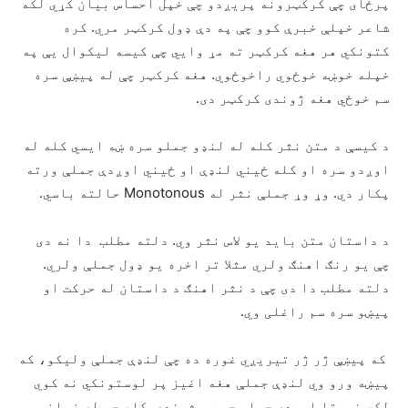
پرځای چې کرکټرونه پریږدو چې خپل احساس بیان کړي لکه
شاعر خپلې خبرې کوو چې په دې ډول کرکټر مري. کره
کتونکي هر هغه کرکټر ته مړ وایي چې کیسه لیکوال یې په
خپله خوښه خوځوي راخوځوي. هغه کرکټر چې له پیښې سره
سم خوځي هغه ژوندی کرکټر دی.
د کیسې د متن نثر کله له لنډو جملو سره ښه ایسي کله له
اوږدو سره او کله ځیني لنډې او ځیني اوږدې جملې ورته
پکار دي. وړ وړ جملې نثر له Monotonous حالته باسي.
د داستان متن باید یو لاس نثر وي. دلته مطلب دا نه دی
چې یو رنګ اهنګ ولري مثلا تر اخره یو ډول جملې ولري.
دلته مطلب دا دی چې د نثر اهنګ د داستان له حرکت او
پیښو سره سم راغلی وي.
که پیښې ژر ژر تیریږي غوره ده چې لنډې جملې ولیکو، که
پیښه ورو وي لنډې جملې هغه اغیز پر لوستونکي نه کوي
لکه نسبتا اوږدې جملې چې یې شیندي. کله چې له زماني