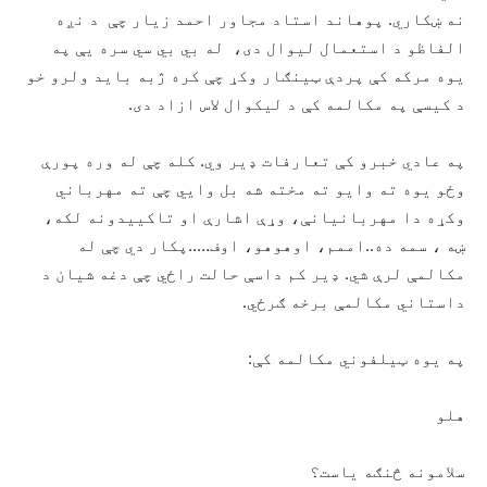
نه ښکاري. پوهاند استاد مجاور احمد زیار چې د نږه
الفاظو د استعمال لیوال دی، له بي بي سي سره یې په
یوه مرکه کې پردې ټینګار وکړ چې کره ژبه باید ولرو خو
د کیسې په مکالمه کې د لیکوال لاس ازاد دی.
په عادي خبرو کې تعارفات ډير وي. کله چې له وره پورې
وځو یوه ته وایو ته مخته شه بل وایي چې ته مهرباني
وکړه دا مهربانیانې، وړې اشارې او تاکییدونه لکه،
ښه ، سمه ده..اممم، اوهوهو، اوف…..پکار دي چې له
مکالمې لرې شي. ډیر کم داسې حالت راځي چې دغه شیان د
داستاني مکالمې برخه ګرځي.
په یوه ټیلفوني مکالمه کې:
هلو
سلامونه څنګه یاست؟