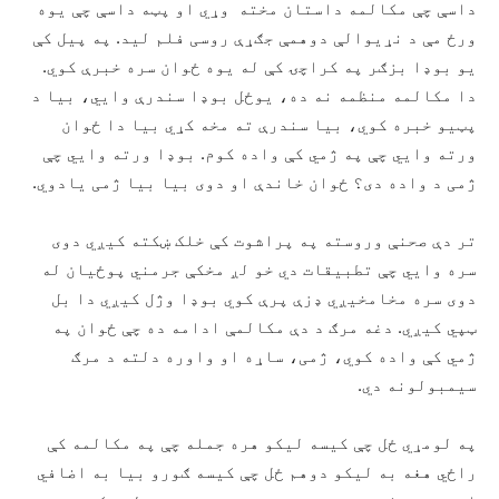
داسې چې مکالمه داستان مخته وړي او پټه داسې چې یوه
ورځ مې د نړیوالې دوهمې جګړې روسی فلم لید. په پیل کې
یو بوډا بزګر په کراچۍ کې له یوه ځوان سره خبرې کوي.
دا مکالمه منظمه نه ده، یوځل بوډا سندرې وایي، بیا د
پټیو خبره کوي، بیا سندرې ته مخه کړي بیا دا ځوان
ورته وایي چې په ژمي کې واده کوم. بوډا ورته وایي چې
ژمی د واده دی؟ ځوان خاندې او دوی بیا بیا ژمی یادوي.
تر دې صحنې وروسته په پراشوت کې خلک ښکته کیږي دوی
سره وایي چې تطبیقات دي خو لږ مخکې جرمني پوځیان له
دوی سره مخامخیږي ډزې پرې کوي بوډا وژل کیږي دا بل
ټپي کيږي. دغه مرګ د دې مکالمې ادامه ده چې ځوان په
ژمي کې واده کوي، ژمی، ساړه او واوره دلته د مرګ
سیمبولونه دي.
په لومړي ځل چې کیسه لیکو هره جمله چې په مکالمه کې
راځي هغه به لیکو دوهم ځل چې کیسه ګورو بیا به اضافي