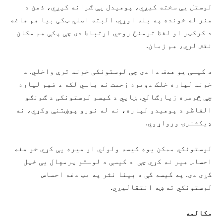
لوستل یې سخته کیږي، پوهیدل یې ګرانه کیږي، ذهن د
هنر له خونده په بله اوړي. البته اصلي ټکی بیا هم هاغه
د کرکټر او لفظ ترمنځ روحي ارتباط دی چې پکې هم مکان
نقش لري، هم زمان.
د کیسې یو هدف دا دی چې لوستونکی خوند ترې واخلي. د
خوند لپاره خلک دومره زحمت نه باسي لکه د فهم لپاره
چې څومره زیارګالي. ښایي د کیسو لوستونکی د ګونګو
الفاظو د پوهیدو لپاره، نه له نورو پوښتنې وکړي، نه
ډیکشنرۍ ورواړوي.
لوستونکي ممکن یوه کیسه ولولي او هیره یې کړي خو هغه
احساس هیر نه کړي چې د کیسې د لوستو پرمهال یې خپل
کړی دی. په کیسه کې د بینا نثر په مټ دغه احساس
لوستونکي ته ښه انتقالیږي.
مکالمه