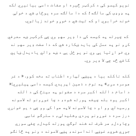
نویو کیسو کې د کرکټر څیره او صفات داسې بیانیږي لکه
په ډوډۍ کې مالګه؛ که دا مالګه سره یوځای شي د خولې
خوند خرابوي او که تیت شي د خوړو خوند زیاتوي.
که چیرته په کیسه کې دا ډير مهم وي چې کرکټر ښه معرفي
کړو نو په عمل کې باید ښکاره شي که دا صفت ډير مهم نه
وي خو اړتیا یې وي نو یو ځل یې د ښه والي یادیدل ښایي
کافي څه چې لا ډير وي.
کله ناکله بیا د پیښې لپاره اطناب ته مخه کوو. « د غر
هومره سړی» په نوم د ذهین اپریدي کیسه داسې پیلیږي:«
د امام د الله اکبر سره د صفونو په مینځ کې د الله
اکبر یوه بله چیغه پورته شوه، د چا غوږونو ته لاسونه
ورسیدلي وو او د چا لاسونه لاپه هوا کې وو چې د یو خونړي
درز سره د غوږونو پردې وشلیدلې، د سترګو غاټې
وچاودل، هر طرف ته شنه لوګي پورته کیدل، چغې سورې
جوړې شوې، غوښې اندامونه، پښې لاسونه د ونو په څانګو