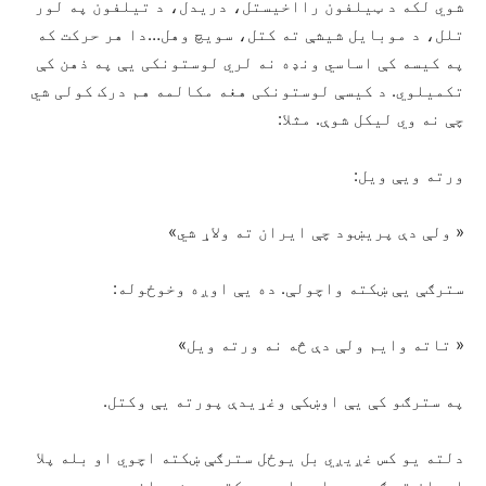
شوي لکه د ټیلفون رااخیستل، دریدل، د تیلفون په لور
تلل، د موبایل شیشې ته کتل، سویچ وهل…دا هر حرکت که
په کیسه کې اساسي ونډه نه لري لوستونکی یې په ذهن کې
تکمیلوي. د کیسې لوستونکی هغه مکالمه هم درک کولی شي
چې نه وي لیکل شوې. مثلا:
ورته ویې ویل:
« ولې دې پریښود چې ایران ته ولاړ شي»
سترګې یې ښکته واچولې. ده یې اوږه وخوځوله:
« تاته وایم ولې دې څه نه ورته ویل»
په سترګو کې یې اوښکې وغړیدې پورته یې وکتل.
دلته یو کس غږیږي بل یوځل سترګې ښکته اچوي او بله پلا
اسمان ته ګوري. دا دواړه حرکته د پښیمانۍ دي چې