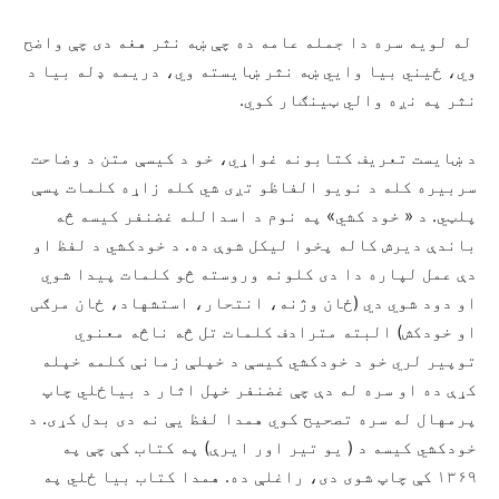
له لویه سره دا جمله عامه ده چې ښه نثر هغه دی چې واضح
وي، ځیني بیا وایي ښه نثر ښایسته وي، دریمه ډله بیا د
نثر په نږه والي ټينګار کوي.
د ښایست تعریف کتابونه غواړي، خو د کیسې متن د وضاحت
سربیره کله د نویو الفاظو تږی شي کله زاړه کلمات پسې
پلټي. د « خود کشي» په نوم د اسدالله غضنفر کیسه څه
باندې دیرش کاله پخوا لیکل شوې ده. د خودکشي د لفظ او
دې عمل لپاره دا دی کلونه وروسته څو کلمات پيدا شوي
او دود شوي دي (ځان وژنه، انتحار، استشهاد، ځان مرګی
او خودکش) البته مترادف کلمات تل څه ناڅه معنوي
توپير لري خو د خودکشي کیسې د خپلې زمانې کلمه خپله
کړې ده او سره له دې چې غضنفر خپل اثار د بیاځلي چاپ
پرمهال له سره تصحیح کوي همدا لفظ یې نه دی بدل کړی. د
خودکشي کیسه د ( یو تیر اور ایرې) په کتاب کې چې په
۱۳۶۹ کې چاپ شوی دی، راغلې ده. همدا کتاب بیا ځلي په