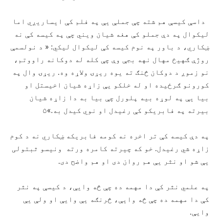
داسې کیسې هم شته چې جملې یې په فلم کې ایساریږي اما
لیکوال په دې جملو کې هغه شیان ویني چې په کیسه کې نه
ښکاري، د باور په نوم کیسه کې لیکوال لیکي: « د نولسمې
روژې ګهیځ مهال نهه بجې وې چې کله له دوکانه راووتم،
نو زموږ د دوکان څنګ ته یوه ریړۍ ولاړه وه. ریړۍ وال په
کورونو ګرځیده او له خلکو یې زاړه شیان اخیستل او
بیا یې په لوړه بیه پلورل چې بیا به دا زاړه شیان
بیرته په فابریکو کې رغیدل او نوي کیدل به.»۵
په دې کیسه کې تر اخره نه کومه فابریکه ښکاري نه د کوم
زاړه شي رغیدل. خو که چیرته کامره ورته ونیسو ثبتولی
یې شو او نثر یې هم روان دی او هم واضح دی.
په علمي نثر کې دا مهمه ده چې څه وایې، د کیسې په نثر
کې دا مهمه ده چې څه وایې، څرنګه یې وایې او ولې یې
وایې.