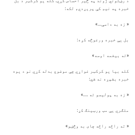
د رښتوني ژوند په څير احساس کړي. کله یو کرکټر د بل
خبره په نیم کې پریږدي، لکه:
« زه به داسې…»
بل یې خبره ورغوڅه کړه:
«ته بیغمه اوسه»
کله بیا یو کرکټر غواړي چې موضوع بدله کړي نو د یوه
خبره بشپړه نه شي:
« زه به پولیسو ته ….»
ملګري یې مټ ورټینګ کړ:
« ته راځه راځه چای به وڅښو»