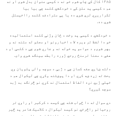
۱۳۸۵ کال کې چاپ شو، خو نه د کیسې عنوان بدل شوی او نه
هم د کیسې په متن کې د خودکشي کلمه چې بیا بیا
تکراریږي لرې شوې ده یا یې مترادفه کلمه رااخیستل
شوې ده.
د خودکشي د کیسې په وخت د ځان وژنې کلمه استعمالیده
خو دا لفظ تر ډيره لا د اخبارونو او مجلو له متنه نه و
بهر شوی، د عوامو په خوله نه و جاري شوی چې د کلمې او د
هغې د معنا ترمنځ روحي ژوره رابطه ټینګه شوې وای.
دلته ښایي هغه کسان چې د ژبې د سوچه والی پلویان وي
بحث ته زړه ښه کړي او دا پوښتنه وکړي چې لیکوال هم د
خپلې ژبي نږه الفاظ استعمال نه کړي نو څرنګه به ژبه
سوچه کیږي؟
دې سوال ته دا ځواب شته چې کیسه د کرکټر او راوي تر
روحیاتو راڅرخي نو کیسه لیکوال د کلاسیک شاعر په څیر
د قافیې له مجبوریته ځیني الفاظ استعمالوي. خو په