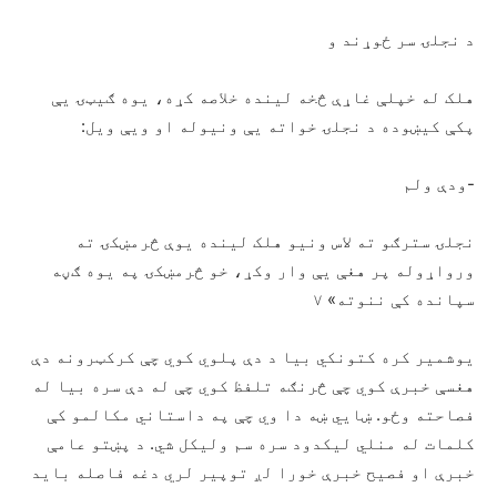
د نجلۍ سر ځوړند و
هلک له خپلې غاړې څخه لینده خلاصه کړه، یوه ګیټۍ یې
پکې کیښوده د نجلۍ خواته یې ونیوله او ویې ویل:
-ودې ولم
نجلۍ سترګو ته لاس ونیو هلک لینده یوې څرمښکۍ ته
ورواړوله پر هغې یې وار وکړ، خو څرمښکۍ په یوه ګڼه
سپانده کې ننوته» ۷
یوشمیر کره کتونکي بیا د دې پلوي کوي چې کرکټرونه دې
هغسې خبرې کوي چې څرنګه تلفظ کوي چې له دې سره بیا له
فصاحته وځو. ښایي ښه دا وي چې په داستاني مکالمو کې
کلمات له منلي لیکدود سره سم ولیکل شي. د پښتو عامې
خبرې او فصیح خبرې خورا لږ توپير لري دغه فاصله باید