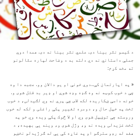
د کیسو نثر بینا دی. علمي نثر بینا نه دی. همدا دوې
جملې داستاني نه دي دلته به د وضاحت لپاره مثالونو
ته مخه کړم:
« په اپارتمان کې..دوې خونې او یو دالان وو. عجبه دا وه
چې د خوب کوټه نه وه ګډه وډه شوې او ډیر بد قتل شوی و.
خونه داسې ښکاریده لکه لاس چې پرې نه وي لګیدلی، د خوب
تخت په خپل حال و، دومره تغییر پکې راغلی و لکه له خوب
وروسته چې توښپل شوی وي او لا څوک پکې ویده وي خو په
تخت غزیدلی ویده نه و، وژل شوی و، وینه یې بهیده، د
هغه له رډو سترګو او په غاړه کې یې له ګرژیدلو نخښو