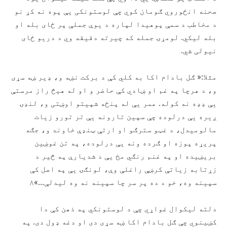
صحنه انځوروي ګومان کوي چې لوستونکی یې پوه نه کړ نو
د مخاطب د سمې پوهیدا لپاره د یوې جملې پر ځای بله او
بله لیکي. لومړۍ جمله که چیرته دقیقه وي د دریو ځای
نیولی شي.
مثلا:« ګل بادام اکا به کلي کې د برکت نښه و، ډير ښه سړی
و، د هرچا په غم او ښادي کې حاضر و او له هیڅ راز مرستې
یې ډډه نه کوله. عمر یې له پنځه شپیتو اوښتی و، لنډۍ
ږیره یې درلوده چې سپین تارونه یې تر تورو زیات
مالومیدل، د غټو سترګو او ارتې ټنډې خاوند و، جګه
پریړه پوزه او ګرده ونه یې درلوده، په تن غوښین
بریښیده او په غنم رنګي مخ یې د شدیارې په څیر د
زړتابه زیاتې کرښې راغلې وې، لونګۍ یې په اصل کې
سپینه وه، خو د ده پر سر چا سپینه نه وه لیدلې…»۸
دلته لیکوال غواړي چې د لوستونکي په ذهن کې دا
کښینوي چې ګل بادام اکا ښه سړی دی او دغه ډول دی. په