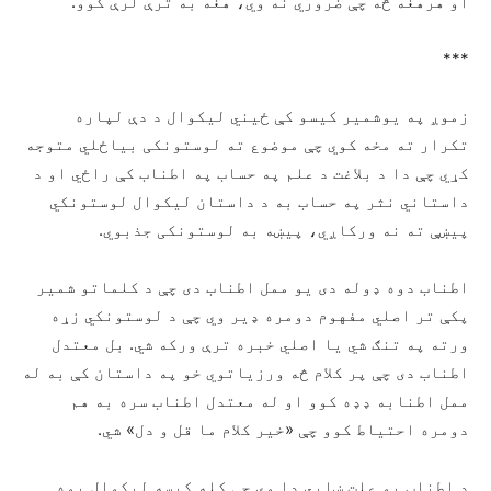
او هرهغه څه چې ضروري نه وي، هغه به ترې لرې کوو.
***
زموږ په یوشمیر کیسو کې ځیني لیکوال د دې لپاره
تکرار ته مخه کوي چې موضوع ته لوستونکی بیاځلي متوجه
کړي چې دا د بلاغت د علم په حساب په اطناب کې راځي او د
داستاني نثر په حساب به د داستان لیکوال لوستونکي
پيښې ته نه ورکاږي، پیښه به لوستونکی جذبوي.
اطناب دوه ډوله دی یو ممل اطناب دی چې د کلماتو شمیر
پکې تر اصلي مفهوم دومره ډیر وي چې د لوستونکي زړه
ورته په تنګ شي یا اصلي خبره ترې ورکه شي. بل معتدل
اطناب دی چې پر کلام څه ورزیاتوي خو په داستان کې به له
ممل اطنابه ډډه کوو او له معتدل اطناب سره به هم
دومره احتیاط کوو چې «خیر کلام ما قل و دل» شي.
د اطناب یو علت ښایي دا وي چې کله کیسه لیکوال یوه