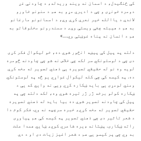
کې ځنګیدل، د اسمان نه وینه وریدله، د چاودنې غږ
دومره خونړی و چې د ادیرې مړو به هم د منونو خاورو
لاندې د یاالله خیر نعرې کړې وې، د اسمانونو مارغانو
به هم د هیبته چغې ویستې وې، د سمندرونو مخلوقاتو به
هم د انسان نه پناه غوښتې وي….»
دلته په پيل کې پيښه انځور شوې ده، خو لیکوال فکر کړی
دی چې د لوستونکي سر لکه چې خلاص نه شو چې چاودنه څومره
لویه وه نو له حقیقي تصویره یې ذهني تصویر ته مخه کړې
ده. په کیسه کې چې کله لیکوال غواړي یو څه په لوستونکي
ومني لومړی یې باید ښکاره کړي ویې نه وایي که یې د
ښکاره کولو برخه ژر ژر تیره شوې وه، لکه دلته چې په
پيل کې چاودنه تصویر شوې ده بیا باید له ذهني تصویره
حقیقي تصویر ته مخه کړي، خبره سرچپه نه وي. فکر کوم دا
د شعر تاثیر دی چې ذهني تصویر په کیسه کې هم پياوړی
راته ښکاری. پښتانه ډیره شاعري کوي، ښایي همدا علت
به وي چې پر کیسو یې هم د شعر اغیز زیات دی او د دې