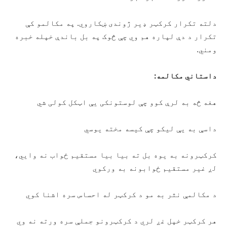
دلته تکرار کرکټر ډير ژوندی ښکاروي. په مکالمو کې
تکرار د دې لپاره هم وي چې څوک په بل باندې خپله خبره
ومني.
داستاني مکالمه:
هغه څه به لرې کوو چې لوستونکی یې اټکل کولی شي
داسې به یې لیکو چې کیسه مخته یوسي
کرکټرونه به یوه بل ته بیا بیا مستقیم ځواب نه وایي،
لږ غیر مستقیم ځوابونه به ورکوي
د مکالمې نثر به مو د کرکټر له احساس سره اشنا کوي
هر کرکټر خپل غږ لري د کرکټرونو جملې سره ورته نه وي