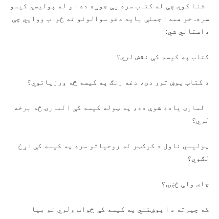
اشنا کوي چې له کتاب سره یې جوړه ده او له پولیسي کیسو
سره. خو همدا جملې باید دغو سوالونو ته ځواب ووایي چې
داستاني شي:
کتاب په کیسه کې نقش لري؟
د کتاب پوښ تور دی، دغه رنګ په کیسه څه ورزیاتوي؟
المارۍ یاده شوې ده، په ټوله کیسه کې المارۍ څه برخه
لري؟
پولیسي ناول د کرکټر له روحیاتو سره په کیسه کې اړخ
لګوي؟
چای ولې څښي؟
که چیرته دا پوښتني په کیسه کې ځواب ولري نو بیا