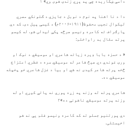
داسې ښکاریده چې په پړي زندۍ شوی وي» ۱
دا د نا اشنا په نوم د نوبل د جایزې د ګتونکي مصري
لیکوال نجیب محفوظ(۱۹۱۱-۲۰۰۶م) د کیسې پیل دی. که دې
پارګراف ته کامره ونیسو هرڅه پکې لیدلی شو. له کیسو
پرته مثال به راواخلم:
« د حمزه بابا ډیره زیاته شاعري او موسیقي د نوک او
ورۍ غوندې دي هیڅ شاعر له موسیقي سره د فطري امتزاج
څخه پرته شاعر کیدی نه شي او بیا د غزل شاعري خو پخپله
موسیقي ده.
شاعري پرته له وزنه په زړه پورې نه پاتې کیږي او له
وزنه پرته موسیقي ناشونې ده»۲
دې پورتنیو جملو ته که کامره ونیسو فلم یې نه شو
اخیستلی.