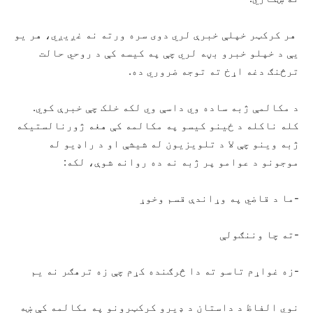
هر کرکټر خپلې خبرې لري دوی سره ورته نه غږیږي، هر یو
یې د خپلو خبرو بڼه لري چې په کیسه کې د روحي حالت
ترڅنګ دغه اړخ ته توجه ضروري ده.
د مکالمې ژبه ساده وي داسې وي لکه خلک چې خبرې کوي.
کله ناکله د ځینو کیسو په مکالمه کې هغه ژورنالستیکه
ژبه وینو چې لا د تلویزیون له شیشې او د راډیو له
موجونو د عوامو پر ژبه نه ده روانه شوې، لکه:
-ما د قاضي په وړاندې قسم وخوړ
-ته چا وننګولې
-زه غواړم تاسو ته دا څرګنده کړم چې زه ترهګر نه یم
نوي الفاظ د داستان د ډیرو کرکټرونو په مکالمه کې ښه