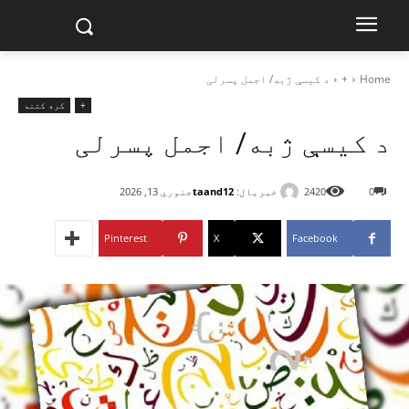
Home
+
د کیسې ژبه/ اجمل پسرلی
+
کره کتنه
د کیسې ژبه/ اجمل پسرلی
خبریال:
taand12
0
2420
جنوري 13, 2026
Pinterest
X
Facebook