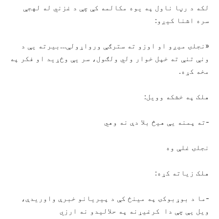
لکه د رڼا ناول په یوه مکالمه کې چې د غزني له لهجې
سره اشنا کیږو:
«نجلۍ میږو او اوزو ته سترګې ورواړولې…بیرته یې د
ونې تنې ته خپل خوار ولي ولګول، سر یې وځړید او فکر په
مخه کړه.
هلک په خشکه وویل:
-ته پمنه یې هیڅ بلا دې نه وهي
نجلۍ غلې وه
هلک زیاته کړه:
-ما د بوړبوکۍ په مینځ کې د پیریانو خبرې واوریدې،
ویل یې چې دا کرغیړنه په حلالیدو نه ارزي