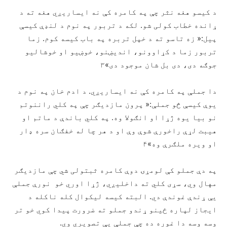
د کیسو هغه نثر چې په کامره کې نه ایساریږي هغه ته د
ړانده خطاب کولی شو. لکه د تربور په نوم د لنډې کیسې
پيل:« زه تاسو ته د خپل تربره په باب کیسه کوم. زما
تربور زما د کړاوونو، اندیښنو، خوښیو او خوشالیو
جوګه دی، دی بل شان موجود دی»۳
دا جملې په کامره کې نه ایساریږي. د ادم خان په نوم د
یوې کیسې څو جملې:« پرون مازدیګر چې په کلي راننوتم
نو بیا یوه ژړا او انګولا وه. په کلي باندې د ماتم او
هیبت لړې راخورې شوې وې او د هر چا له خفګان سره ډار
او ویره ملګرې وه»۴
په دې جملو کې لومړۍ دوې کامره ثبتولی شي چې مازدیګر
مهال وي، سړی کلي ته داخلیږي، ژړا اوري خو نورې جملې
یې ړندې غوندې دي. البته کیسه لیکوال کله ناکله د
ایجاز لپاره ځینو ړندو جملو ته ضرورت پیدا کوي خو تر
وسه وسه دا غوره ده چې جملې یې تصویري وي.