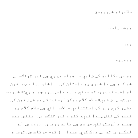
سلامونه خیریوسئ
بوخت یاست
ډیر
پوهیږم
په دې مکالمه کې ښایي دا جمله هم وي چې نور څرنګه یې
خو کله چې دا خبرې په داستان کې رااخلو بیا د ټیلفون
له اخیستو وروسته دستي باید داسې یوه جمله وي:« خیریت
دی څه پیښ شوي» سلام کلام ممکن لوستونکی په خپل ذهن کې
بشپړ کړي ډیر کم استثنایي حالات راځي چې سلام کلام په
کیسه کې نقش پيدا کوي، کنه د نور څنګه یې استفهامیه
جمله د لوستونکي حق دی چې باید ورپرې ایږدو چې له
لیکلو پرته یې درک کړي. همداراز کوم حرکات چې ترسره