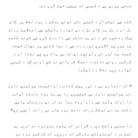
جملې پورې یې د کیسې له پيښو خپل کړی دی.
کله چې لیکوال د کیسې متن لولي ممکن د یوه لفظ پر ځای
بل او د بل پر ځای بل د دې لپاره ولیکي چې اهنګین ورته
ښکاره شي، خو د دې په خاطر چې دا درک کړي چې کومه کلمه
په غوږ ښه لګیږي غوره ده چې د بیا کتنې پر مهال خپله
کیسه په لوړ غږ ولولي، دې ته یې پام وي چې معنا او د
کرکټر روحي حالت د اهنګ قرباني نه شي او هرڅه د کیسې
لپاره وي، مثلا زه لیکم:
« له المارۍ مې د تور پوښ کتاب راواخیست. پولیسي ناول
دی. پولیسي ناول مې خوښیږي زه یې په یوه ناسته لولم.
دا اوله پاڼه چې راواړوم بیا نو تر دې وروستۍ پاڼې
دلته په دې توشک ورته ناست یم، چای مې راته ایښی وي»
دا جملې واضح دي. د ګرامر له پلوه ستونزه نه لري. یو
تصویر د لوستونکي سترګو ته دروي، له کرکټر سره مو