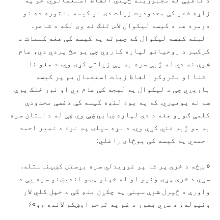
زاړه شعر کې محدودیت زیات دی او کیسه منثوره ده نو
دومره هم د کیسه لیکوال لاس تنګ نه وی لکه د شاعر.
البته کیسه لیکوال که چیرته په کیسه کې هغه کلمات د
کرکټر د روحیاتو لپاره کاروي چې یو مخ پردي دي، عام
شوې نه دي له ژبې سره به یې زیاتی کړی وي. د هغو نا
اشنا او متروکو الفاظ زیات استعمال هم پر کیسه
باریږي چې د لیکوال په لهجه کې عام وي او نور خلک پرې
سم نه پوهیږي. که په یوه لنډه کیسه کې دغسې محدودې
کلمې ګورو هغه د دې لپاره ښایي ښې وي چې له داستان سره
به مو ژبه غني کړې وي. د سړه سیلۍ په نوم د نصیر احمد
احمدي په کیسه کې یوځای راغلي:
« ښځه د خرې پر شا پر غوړیدلي سره بړستن کښیناستله.
سړي د خرې پړی ونیو او له خپلو پټو اندیښنو سره یې د
واورې د څیرل شوې سینې په چکړن منډ کې د خپل کلي لار
ونیوله، د سړي بغور د غم په ترخو اوښکو لانده وو»۶