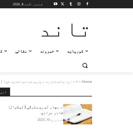
شنبه, اګست 8, 2026
تاند
کورپاڼه
خبرونه
مقالې
ک
Home
+
ایا پاکستان به د پروس غوندې تجزیه شي؟ |
ادب
د بهار تورې سترګې | لیکوال:
قادر مرادي
فبروري 10, 2023