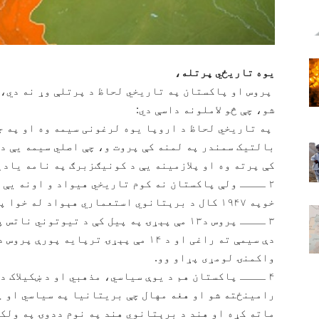
یوه تاریځي پرتله،
پروس او پاکستان په تاریخي لحاظ د پرتلې وړ نه دي، 
شو، چې څو لاملونه داسې دي:
بالتیک سمندر په لمنه کې پروت و، چې اصلي سیمه یې د
کې پرته وه او پلازمینه یې د کونیګزبرګ په نامه یادې
۲ ــــ ولې پاکستان نه کوم تاریخي هیواد و اونه یې
خوپه ۱۹۴۷ کال د برېتانوي استعماري هېواد له خوا په پردۍ (هند ـ افغانستان) خاوره جوړ شو.
۳ ــــ پروس د۱۳ مې پېړۍ په پیل کې د تیوتون
دې سیمې ته راغی او د ۱۴ مې پېړۍ ترپای
واکمنۍ لومړی پړاو وو.
۴ ــــ پاکستان هم د یوې سیاسي، مذهبي او د ښکیلاک د