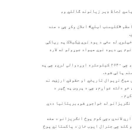
اسي لحاظ ډېر زیانونه ګاللي و،
ظم «کلېمنټ اټلي» اعلان وکړ چې د هند
.
پلوي له مخې د یوه نوې ښکیلاک په رڼاکې
وم يې دیوه نوې هېواد جوړولو ته لاره
ولې هغه سیمه له چترال نه رواخله تر بلوچستان پورې، چې ۲۶۴۰ کیلومتره اوږدوالی لري، چې په
نه پاتې شوه.
 هیڅ نړیوال تاریخي او حقوقي ارزښت نه
خو دلته غواړم، چې د پروس په څېر د
ړم .
۱۹۴ کال د اګست په ۱۴مه نېټه د انګریزانو له خواجوړ شو،بریتانیا ددې
رې لاندې ،چې کوم پوځ انګریزانو د هغه
اداره کېده او کله چې جنرال ایوب خان د پاکستاني پوځ