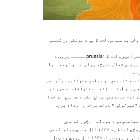
ولې په سیاسي لحاظ یې د پرتلې وړ ګڼلی
په تاریخي لحاظ د اروپا یوه لرغونی سیمه وه او په جغرافیوي لحاظ prussia۱ ـــــ پروس د
 جرمني شمال ختیځ، پولینډ او لېتوانیا
ده.
 کومه تاریخي او سیاسي جغرافیه درلوده،
ي ناتس په نوم یومذهبي پوځي نظم د جرمني له خوا
ه پورې پروس د «تیوتوني » دولت برخه و اوداد پروس
 سیاستونو د یوه ګډ انځور له مخې
رامینځته شو او هغه مهال چې بریتانیا په سیاسي او پوځي لحاظ په ۱۸۵۷ کال مغلي ټولواکمنۍ
ماته کړه او هند د برېتانوي هند په نوم ددوۍ په ولکه کې پریووت، تر۱۹۴۷ کال پورې په ټول