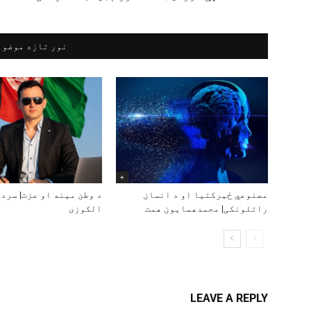
نور تازه موضوع
+
مصنوعي ځیرکتیا او د انسان
د وطن مینه او عزت| سرد
راتلونکی| محمدهمایون همت
الکوزی
LEAVE A REPLY