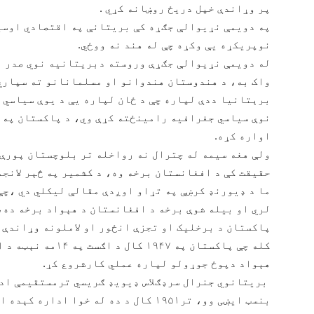
پر وړاندې خپل دریځ روښانه کړي .
په دویمې نړیوالې جګړه کې بریتانې په اقتصادي اوسی
نوپریکړه یې وکړه چې له هند نه ووځي.
له دویمې نړیوالې جګړې وروسته دبریتانیه نوي صدر اع
واک به، د هندوستان هندوانو او مسلمانانو ته سپاري
برېتانیا ددې لپاره چې د ځان لپاره یې د یوې سیاسي خ
نوې سیاسي جغرافیه رامینځته کړې وي، د پاکستان په ن
اواره کړه.
حقیقت کې د افغانستان برخه وه، د کشمیر په څېر لانجم
ما د ډیورنډ کرښې په تړاو اوږدې مقالې لیکلي دي ،چې
لري او بیله شوې برخه د افغانستان د هېواد برخه ده، 
پاکستان د برخلیک او تجزې انځور او لاملونه وړاندې ک
کله چې پاکستان په ۷
هېواد دپوځ جوړولو لپاره عملي کارشروع کړ.
بریتانوي جنرال سرډګلاس ډیویډ ګریسي ترمستقیمې ادا
بنسټ ایښی وو، تر۱۹۵۱ کال د ده له خوا 