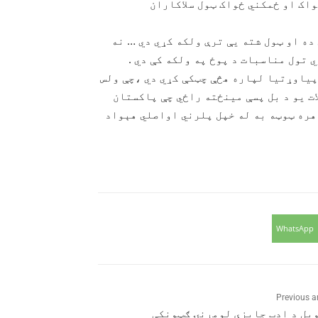
اک او ځمکني ځواک ټول سلاکاران
ه او ټول شته یې ترې ولکه کړي دي … نه
تول مناسبات د پوځ په ولکه کې دي .
پیاوړتیا لپاره هڅې چټکې کړي دي ،چې ولس
ت یو د بل پسې مینځته راځي چې پاکستان
 هره ټوټه به له خپل پلرني اواصلي هېواد
WhatsApp
Previous ar
وبل د ادب جایزې لومړنۍ ګټونکې