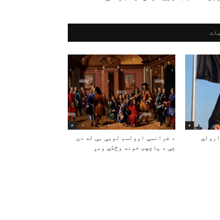
ات
+
+
ارولي
د فرانسې اوولسم لویې بې له دې
چې د پاچهۍ خوند وڅکي ومړ