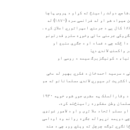
ینځ کې دپروس شاهي دولت رامینځ ته کړاو د پروس پاچا
دویم فریډ ریخ له روسې او اتریش وروسته دریم ځواکمن هېواد شو او له فرانسې سره (۱۸۷۰) له
ې په لومړۍ اودویمې نړېوالو (۱۹۱۴ ـــ ۱۹۳۹) جګړوکې جرمنې ماتې وخوړه سترو قدرتونو
ا ځکه چې د فساد او د جګړې منبع او
 واکمنۍ لاندې دي:
نیا، د کونیګزبرګ سیمه د روسې او
کې د سرسید احمدخان د فکري بهیر له مخې
ي اکثریت تر سیوري لاندې مسلمانانو ته هم
په ۱۹۰۶ کال بیا د بنګال په ډاکه کې دمسلم لیګ بنسټ د وقارالملک په مشرۍ جوړ شو، خوپه ۱۹۳۰
مسلمان وطن مفکوره رامینځته کړه.
و مسلم اتحاد ملا تړی و او د لاهور غونډې
 کې چې دویمه نړیواله جګړه روانه وه اوداسې
انګړي توګه چرچل ته وېلي وو، چې د هند