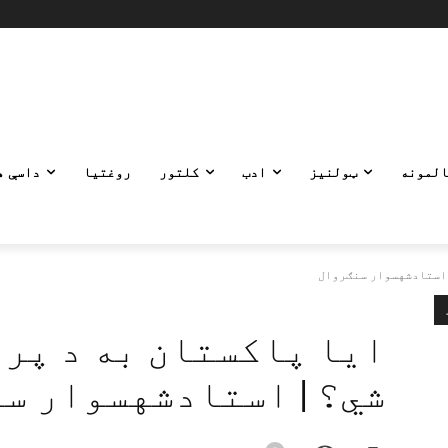
المونه
ټولنیز
ادب
کلتور
روغتیا
داسې ه
 استادشهسوار سنګروال
ایا پاکستان به د پر
شي؟ | استادشهسوار س