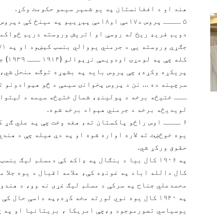
هند او د افغانستان په یو شمېر سیمو حکومت وکړ.
۵ ــــ پروس د۱۷مې او۱۸مې پېړېیو په م
جګړې وروسته یې د جرمني یووالي بنسټ کېښود او په ۱۸۷۱ کال یې د جرمني امپراتوري اعلان کړه .
کله چ
پریکړه وکړه، چې پروس باید په بشپړه توګه منحل شي، د
سرچینه ده … نن د پروس پخوانۍ سیمې د څو هېوادونو تر
ـــ ختیځه برخه د پولینډ، شمال ختیځه سیمه د لېتوا
لویدیځه برخه د جرمني هېواد برخه شوه.
۶ ــــ اوس راځو پاکستان ته، هغه وخت چې په علي ګړ 
یوه خوځښت ته لاره اواره شوه او په دې هیله چې د هند
حقوق ورکړ شي.
کال دالله اباد په غونډه کې، علامه اقبال د یوه جلا 
محمدعلي جناح په سرکې د مسلم لیګ غړی نه وو، د هندو ا
په ۱۹۴۰ کال یوه نوي لورته مخه کړه،په داسې حال
یوسیاسي تصورموجود و،چې امریکا ، بریتانیا او په ځ