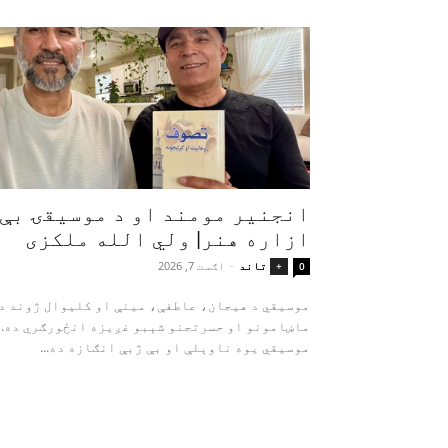
انجنیر مومند او د موسیقۍ بې‌
ازاره هنر| ولي الله ملکزی
تاند
-
اګست 7, 2026
+
0
موسیقي د هیجان، عاطفې، مینې او کلیوال ژوند د
ماښامونو او حسرتجنو شېبو غږیزه انځورګري ده.
موسیقي یوه ناوېلې او بې‌ ژبې انګازه ده...