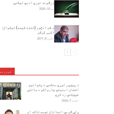
زرګونه نورې ادبي لیکنې
مې 10, 2020
د کب انځور (لنډه کیسه) لیکوال:
اکبر کرګر
اګست 8, 2017
خبرونه
د پېښور لوړې محکمې د پخوانیو
افغان امنیتي چارواکو د ساتنې
غوښتنې رد کړې
اګست 7, 2026
ولې ګرمي انسانان غوسه‌ناکه او