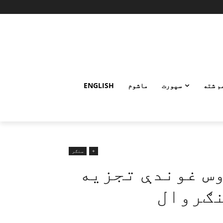
م شته
سپورت
ماشوم
ENGLISH
+
سنګر
وس غوندې تجزیه
نګروال