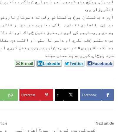
لومړنی پوځي مشر شو،بیا هم د هوايي ځواک، سمندري ځو
انګریزان وو.
اوس د پاکستان پوځ پاکستاني ولس ته د سرطان ناروغي د
یوازې اقتصادي شتمنۍ، بلکې معنوي، سیاسي او کلتوري 
په دې وروستېیو کې لوې درستېز دخپل ځواک اوواک د لا 
یې د منلو ځغم نلري او داسې ناامني او اقتصادي مشکلا
به لکه د« پروس » غوندې په څلورو ټوټو ویشل کېږي او
سره یوځاې کېږي … په همدې هیله
E-mail
LinkedIn
Twitter
Facebook
Pinterest
X
Facebook
ticle
Next article
ګڼې کورنۍ، که د اور بټۍ؟ | شاه زلمی‎
د ن