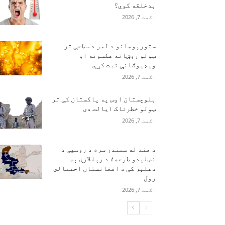
بدخلقه کوي؟
اګست 7, 2026
ستورپوهانو د لمر د سطحې تر
ټولو روښانه عکسونه او
ویډیوګانې ثبت کړې
اګست 7, 2026
بلوچستان اوس په پاکستان کې تر
ټولو خطرناک ایالت دی
اګست 7, 2026
د هند له سمندر سره د روسیې د
نښلېدو طرحه؛ د رېللارې په
دهلېز کې د افغانستان احتمالي
رول
اګست 7, 2026