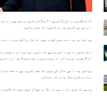
تاند (شنبه د ثور/ غويي ۲۶مه) کرملین
راونې سې شنبې په ورځ چین ته سفر وکړي.
پوتین به په دغه سفر کې د چین له چارواکو سره د دوه 
د کرملین ماڼۍ د خبرپاڼې له مخې، پوتین او د چین ولس
او «مهمو نړیوالو او سیمه‌ییزو مسایلو» په اړه خبرې
پوتین په داسې حال کې چین ته سفر کوي، چې د هغه ستر
دوه ورځنی سفر پای ته رسولی.
ټرمپ له چین نه د بېرته تګ پرمهال خپل سفر له لاسته ر