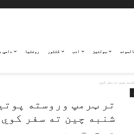
المونه
ټولنیز
ادب
کلتور
روغتیا
داسې ه
نبه چین ته سفر کوي
تر ټرمپ وروسته پوتی
شنبه چین ته سفر کوي