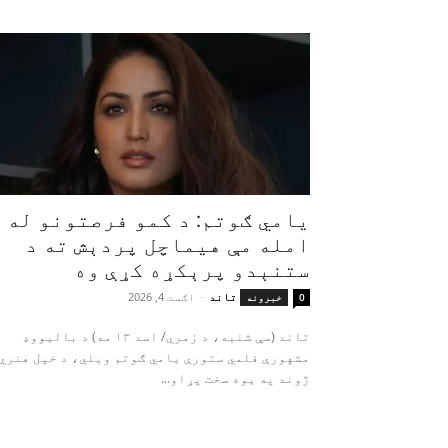
یامي ګوتم: د کمو فرصتونو له
امله مې هیماچل پردېش ته د
ستنېدو پرېکړه کړې وه
تاند
-
اګست 4, 2026
0
خبرونه
تاند (سې شنبه، د زمري/ اسد ۱۳ مه) د بالیووډ
مشهورې فلمي ستورې یامي ګوتم ویلي، د خپل هنري
ژوند په یوه سخت پړاو...