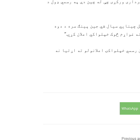
داری ورکړی چې له چین دې په رسمي ډول د
 چینایي سیال شي جین پینګ سره د دوه
ه غواړم څوک خپلواکي اعلان کړي.”
 رسمي خپلواکۍ اعلانولو ته اړتیا نه
WhatsApp
Previous ar