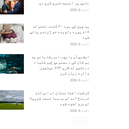
ناټو پر امنیت خبرې کړې دي
اګست 6, 2026
په چین کې یوه ۲۰ کلنه نجلۍ له
۱۸م پوړه ولوېده خو ژوندۍ پاتې
شوه
اګست 6, 2026
ایف‌بي‌آی وايي، امریکایانو په
یو کال کې د مصنوعي ځیرکتیا د
درغلیو له لارې ۸۹۳ میلیون
ډالره زیان کړی
اګست 6, 2026
کرکټ:د افغانستان او ایرلنډ
ترمنځ ۲مه لوبه سبا جمعه کېږي؛
لومړۍ لغوه شوه
اګست 6, 2026