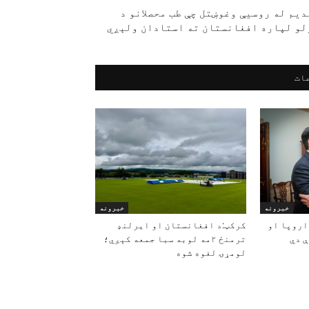
دیم له روسیې وغوښتل چې طب محصلانو د
لو لپاره افغانستان ته استادان ولېږي
ات
خبرونه
خبرونه
اروپا او
کرکټ:د افغانستان او ایرلنډ
 دي
ترمنځ ۲مه لوبه سبا جمعه کېږي؛
لومړۍ لغوه شوه