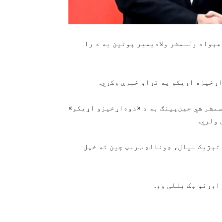
 ویلي چې، ددغه هېواد ولسمشر ولادیمیر پوتین به د را
اړخیزه اړیکو په تړاو خبرې وکړي.
مشر شي جین‌پینګ به د «دوه‌اړخیزو اړیکو»
 ولري.
اتېژیک سیال، ډونالډ ټرمپ چین ته خپل
اوړنو ډک بللی وو.