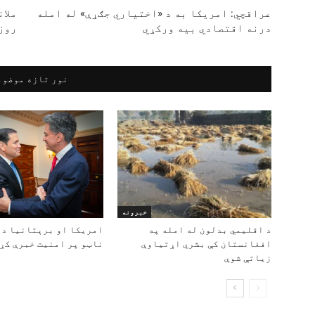
عراقچي: امریکا به د «اختیاري جګړې» له امله
ملان
درنه اقتصادي بیه ورکړي
روز
نور تازه موضوع
خبرونه
د اقلیمي بدلون له امله په
امریکا او برېتانیا د 
افغانستان کې بشري اړتیاوې
ناټو پر امنیت خبرې کړې
زیاتې شوې