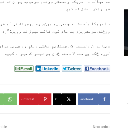
هم مهاله د امریکا ولسمشر ډونلډ ټرمپ ټایوان ته خبر
خپلواکۍ اعلان نه کوي.
د امریکا ولسمشر د جمعې په ورځ، په بېجینګ کې له خپل
ورځنۍ سرمشریزې په پای کې، فاکس نیوز ته وویل: “زه ن
د ټایوان ولسمشر لای چینګ ټي مخکې ویلي وو چې ټایوان
لري، ځکه چې هغه لا دمخه ځان یو خپلواک هېواد ګڼي.
E-mail
LinkedIn
Twitter
Facebook
Pinterest
X
Facebook
ticle
Next article