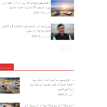
د شفیقې خپلواک یو ازاد نظم او
وړه تبصره/ نذیراحمد نذیر
اګست 13, 2015
پرونۍ او نننۍ کره کتنه | ډاکتر
لعل پاچا ازمون
فبروري 4, 2023
خبرونه
د اقلیمي بدلون له امله په
افغانستان کې بشري اړتیاوې
زیاتې شوې
اګست 6, 2026
امریکا او برېتانیا د اروپا او