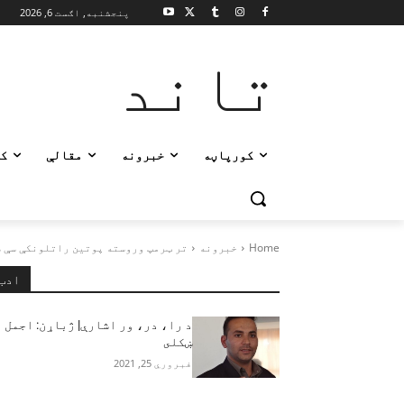
پنجشنبه, اګست 6, 2026
تاند
کورپاڼه
خبرونه
مقالې
ک
Home
خبرونه
تر ټرمپ وروسته پوتین راتلونکې سې ش
ادب
د را، در، ور اشارې| ژباړن: اجمل
ښکلى
فبروري 25, 2021