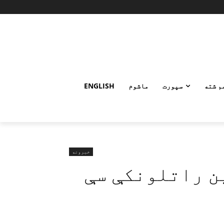
م شته
سپورت
ماشوم
ENGLISH
خبرونه
ن راتلونکې سې