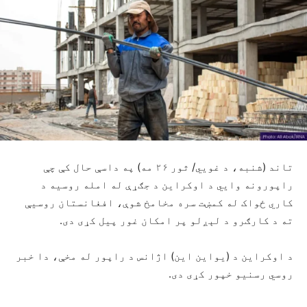
تاند (شنبه، د غويي/ ثور ۲۶ مه) په داسې حال کې چې
راپورونه وایي د اوکراین د جګړې له امله روسیه د
کاري ځواک له کمښت سره مخامخ شوې، افغانستان روسیې
ته د کارګرو د لېږلو پر امکان غور پیل کړی دی.
د اوکراین د (یواین این) اژانس د راپور له مخې، دا خبر
روسي رسنیو خپور کړی دی.