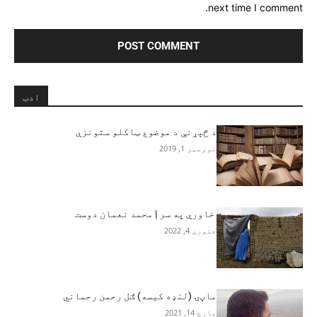
next time I comment.
ادب
د څېړنې د موضوع ټاکلو ستونزې
نوومبر 1, 2019
خاورې په سر | محمد نعمان دوست
جنوري 4, 2022
ماڼۍ (لنډه کیسه) ګل رحمن رحماني
مارچ 14, 2021