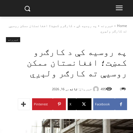
Home
خبرونه
په روسیه کې د کارګرو کمښت؛ افغانستان ممکن روسیې
ته کارګر ولېږي
خبرونه
په روسیه کې د کارګرو
کمښت؛ افغانستان ممکن
روسیې ته کارګر ولېږي
خبریال:
تاند
0
495
مې 16, 2026
Pinterest
X
Facebook