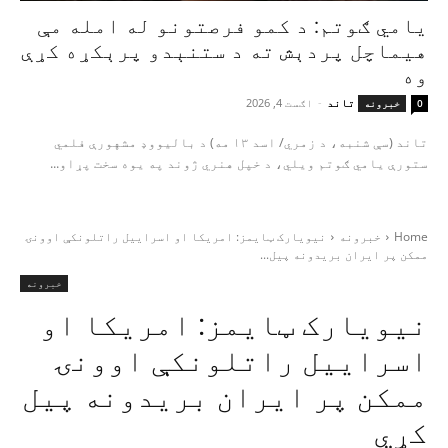
یامي ګوتم: د کمو فرصتونو له امله مې
هیماچل پردېش ته د ستنېدو پرېکړه کړې
وه
تاند
-
اګست 4, 2026
0
خبرونه
تاند (سې شنبه، د زمري/ اسد ۱۳ مه) د بالیووډ مشهورې فلمي
ستورې یامي ګوتم ویلي، د خپل هنري ژوند په یوه سخت پړاو...