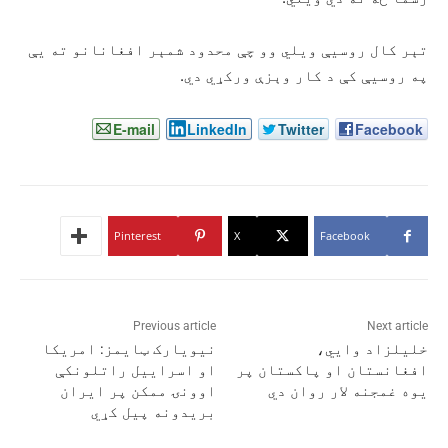
تېر کال روسیې ویلي وو چې محدود شمېر افغانانو ته یې
په روسیې کې د کار وېزې ورکړي دي.
E-mail
LinkedIn
Twitter
Facebook
Pinterest
X
Facebook
Previous article
Next article
خلیلزاد وايي،
نیویارک ټایمز: امریکا
افغانستان او پاکستان پر
او اسراییل راتلونکې
یوه غمجنه لار روان دي
اوونۍ ممکن پر ایران
بریدونه پیل کړي