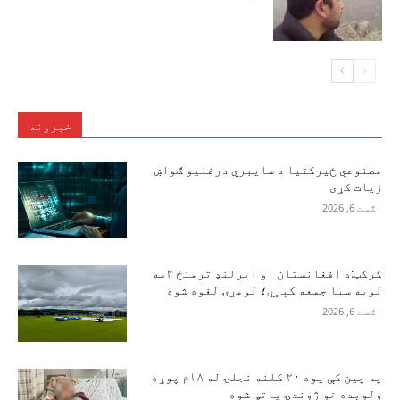
خبرونه
مصنوعي ځیرکتیا د سایبري درغلیو ګواښ
زیات کړی
اګست 6, 2026
کرکټ:د افغانستان او ایرلنډ ترمنځ ۲مه
لوبه سبا جمعه کېږي؛ لومړۍ لغوه شوه
اګست 6, 2026
په چین کې یوه ۲۰ کلنه نجلۍ له ۱۸م پوړه
ولوېده خو ژوندۍ پاتې شوه