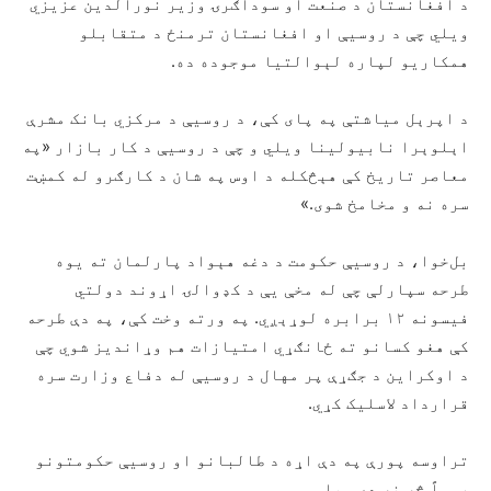
د افغانستان د صنعت او سوداګرۍ وزیر نورالدین عزیزي
ویلي چې د روسیې او افغانستان ترمنځ د متقابلو
همکاریو لپاره لېوالتیا موجوده ده.
د اپرېل میاشتې په پای کې، د روسیې د مرکزي بانک مشرې
اېلوېرا نابیولینا ویلي و چې د روسیې د کار بازار «په
معاصر تاریخ کې هېڅکله د اوس په شان د کارګرو له کمښت
سره نه و مخامخ شوی.»
بل‌خوا، د روسیې حکومت د دغه هېواد پارلمان ته یوه
طرحه سپارلې چې له مخې یې د کډوالۍ اړوند دولتي
فیسونه ۱۲ برابره لوړېږي. په ورته وخت کې، په دې طرحه
کې هغو کسانو ته ځانګړي امتیازات هم وړاندیز شوي چې
د اوکراین د جګړې پر مهال د روسیې له دفاع وزارت سره
قرارداد لاسلیک کړي.
تراوسه پورې په دې اړه د طالبانو او روسیې حکومتونو
رسماً څه نه دي ویلي.