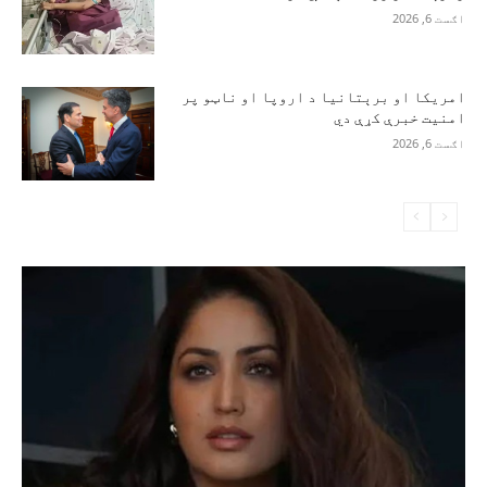
اګست 6, 2026
امریکا او برېتانیا د اروپا او ناټو پر
امنیت خبرې کړې دي
اګست 6, 2026