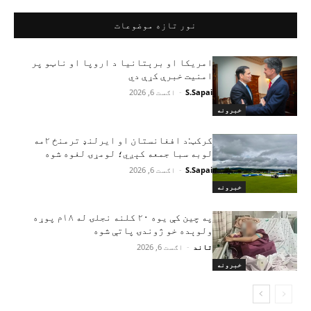
نور تازه موضوعات
امریکا او برېتانیا د اروپا او ناټو پر
امنیت خبرې کړې دي
S.Sapai
-
اګست 6, 2026
خبرونه
کرکټ:د افغانستان او ایرلنډ ترمنځ ۲مه
لوبه سبا جمعه کېږي؛ لومړۍ لغوه شوه
S.Sapai
-
اګست 6, 2026
خبرونه
په چین کې یوه ۲۰ کلنه نجلۍ له ۱۸م پوړه
ولوېده خو ژوندۍ پاتې شوه
تاند
-
اګست 6, 2026
خبرونه