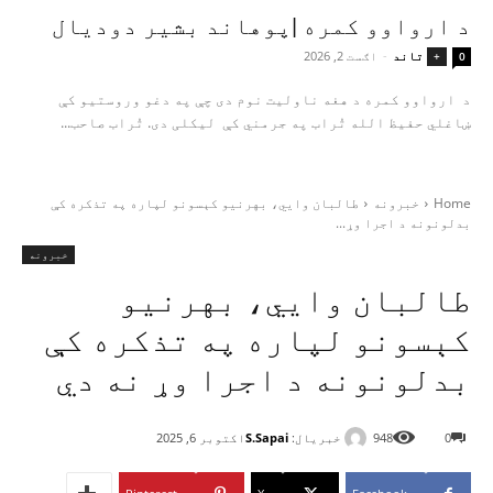
د ارواوو کمره |پوهاند بشیر دودیال
تاند
-
اګست 2, 2026
+
0
د ارواوو کمره د هغه ناولیت نوم دی چې په دغو وروستیو کې
ښاغلي حفیظ الله تُراب په جرمني کې لیکلی دی. تُراب صاحب...