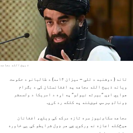
ذبیح الله مجاهد
تاند ( دوشنبه د تلې – میزان ۱۴مه) د طالبانو د حکومت
ویاند ذبیح الله مجاهد په افغانستان کې د بګرام
هوايي اډې “بیرته نیولو” په اړه د امریکا د ولسمشر
ډونالډ ټرمپ غوښتنه په کلکه رد کړې.
مجاهد سکای‌نیوز سره تازه مرکه کې ویلي، افغانان
هېڅکله اجازه نه‌ ورکوي چې هر ډول شرایطو کې یې خاوره