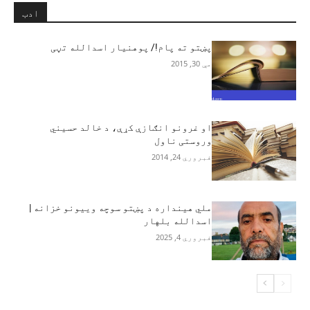
ادب
پښتو ته پام!/ پوهنیار اسدالله تڼی
مې 30, 2015
او غرونو انګازې کړې، د خالد حسیني
وروستی ناول
فبروري 24, 2014
ملي هینداره د پښتو سوچه وییونو خزانه |
اسدالله بلهار
فبروري 4, 2025