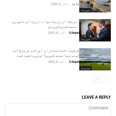
تاند
-
اګست 6, 2026
خبرونه
امریکا او برېتانیا د اروپا او ناټو پر
امنیت خبرې کړې دي
S.Sapai
-
اګست 6, 2026
خبرونه
کرکټ:د افغانستان او ایرلنډ ترمنځ ۲مه
لوبه سبا جمعه کېږي؛ لومړۍ لغوه شوه
S.Sapai
-
اګست 6, 2026
خبرونه
LEAVE A REPLY