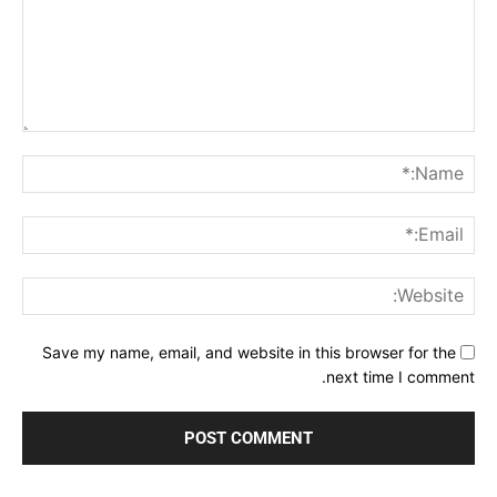
Comment:
me:*
ail:*
ite:
Save my name, email, and website in this browser for the
next time I comment.