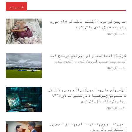
خبرونه
په چین کې یوه ۲۰ کلنه نجلۍ له ۱۸م پوړه
ولوېده خو ژوندۍ پاتې شوه
اګست 6, 2026
کرکټ:د افغانستان او ایرلنډ ترمنځ ۲مه
لوبه سبا جمعه کېږي؛ لومړۍ لغوه شوه
اګست 6, 2026
ایف‌بي‌آی وايي، امریکایانو په یو کال کې
د مصنوعي ځیرکتیا د درغلیو له لارې ۸۹۳
میلیون ډالره زیان کړی
اګست 6, 2026
امریکا او برېتانیا د اروپا او ناټو پر
امنیت خبرې کړې دي