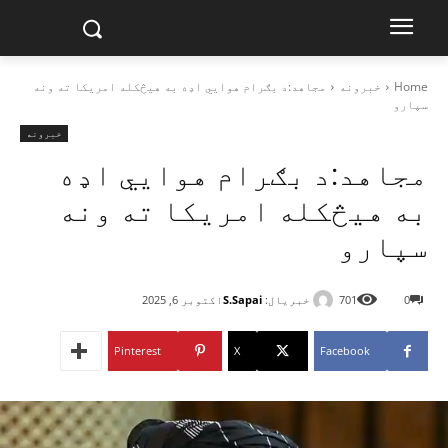
Home
خبرونه
مجاهد:د بګرام هوایي اډه به هیڅکله امریکا ته ونه
سپارو
خبرونه
مجاهد:د بګرام هوایي اډه
به هیڅکله امریکا ته ونه
سپارو
خبریال:
S.Sapai
0
701
اکتوبر 6, 2025
Pinterest
X
Facebook