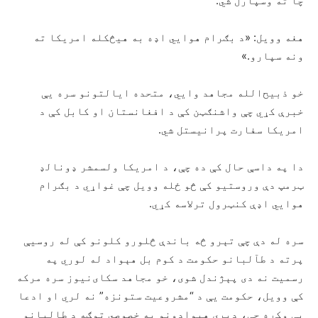
چا ته وسپارل شي.
هغه وویل: «د بګرام هوايي اډه به هیڅکله امریکا ته
ونه سپارو.»
خو ذبیح‌الله مجاهد وايي، متحده ایالتونو سره یې
خبرې کړي چې واشنګټن کې د افغانستان او کابل کې د
امریکا سفارت پرانیستل شي.
دا په داسې حال کې ده چې، د امریکا ولسمشر ډونالډ
ټرمپ دې وروستیو کې څو ځله وویل چې غواړي د بګرام
هوايي اډې کنټرول ترلاسه کړي.
سره له دې چې تېرو څه باندې څلورو کلونو کې له روسیې
پرته د طآلبانو حکومت د کوم بل هېواد له لوري په
رسمیت نه دی پېژندل شوی، خو مجاهد سکای‌نیوز سره مرکه
کې وویل، حکومت یې د “مشروعیت ستونزه” نه ‌لري او ادعا
یې وکړه چې، ډېری هېوادونو په خصوصي توګه د طالبانو