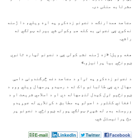
مشرتابه منلی دی.
مجاهد همدارنګه د نجونو زده‌کړو په اړه ویلي، دا ژمنه
نه‌کوي چې نجونې به کله هم وکولی شي بیرته ټولګي ته
راشي.
هغه وویل: «زه ژمنه نشم کولی چې د نجونو لپاره ثانوي
ښوونځي بیا پرانیزو.»
د نجونو زده‌کړو په تړاو د مجاهد دغه څرګندونې داسې
مهال دي چې طالبانو واک ته د رسېدو پرمهال ویلي وو، د
ښوونځیو تړل کېدل لنډمهاله دي او د اسلامي شریعت او د
افغاني کلتور د اصولو په مطابق د کړنلارې له جوړېدو
وروسته به، له شپږم ټولګي پورته ښوونځي د نجونو پر
مخ پرانیستل شي.
E-mail
LinkedIn
Twitter
Facebook