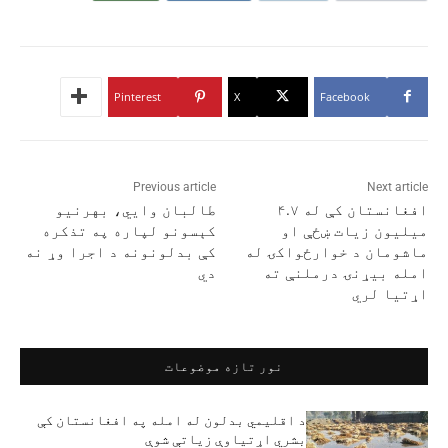
Pinterest
X
Facebook
Previous article
Next article
افغانستان کې له ۴.۷
طالبان وایي، بهرنیو
میلیون زیات ښځې او
کېسونو لپاره په تذکره
ماشومان د خوارځواکۍ له
کې بدلونونه د اجرا وړ نه
امله بیړنۍ درملنې ته
دي
اړتیا لري
نور تازه موضوعات
د اقلیمي بدلون له امله په افغانستان کې
بشري اړتیاوې زیاتې شوې