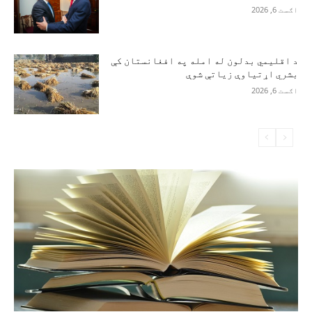
اګست 6, 2026
د اقلیمي بدلون له امله په افغانستان کې
بشري اړتیاوې زیاتې شوې
اګست 6, 2026