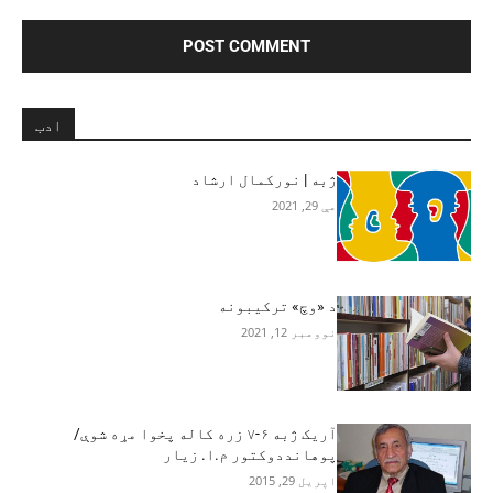
ادب
ژبه | نورکمال ارشاد
مې 29, 2021
د «وچ» ترکیبونه
نوومبر 12, 2021
آريک ژبه ۶-۷ زره کاله پخوا مړه شوې/
پوهانددوکتور م.ا. زيار
اپریل 29, 2015