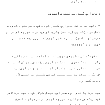
سمه مبارزه وکړي.
د صحرايي کېدو ټولنیزې اغېزې:
– لالهاند حالت: صحرايي کېدل کولای شي د ټولنو د ګډوډۍ
لامل شي، ځکه چې زیانمن وګړي اړ وي چې د خوړو، اوبو او
سرچینو د لټون لپاره خپل کورونه پریږدي، کډې بار
کړي او و کوچېږي.
– شخړه: د لږو طبیعي سرچینو له امله، بیا د ټولنې د
وګړو ترمنځ شخړې رامنځ ته کیږي، ځکه چې هر څوک بیا د
خپلو اړتیاوو د پوره کولو له امله ډاډ نه لري، په
ځانګړې توګه په هغو سیمو کې چې طبیعي سرچینې لا وار
دمخه کمې وي.
مهاجرت یا کډوالي: صحرايي کېدل کولای شي د مهاجرت لامل
شي، ځکه چې ټولنې د خوړو، اوبو او سرچینو د لټون
لپاره کډې کولو ته اړ کیږي.