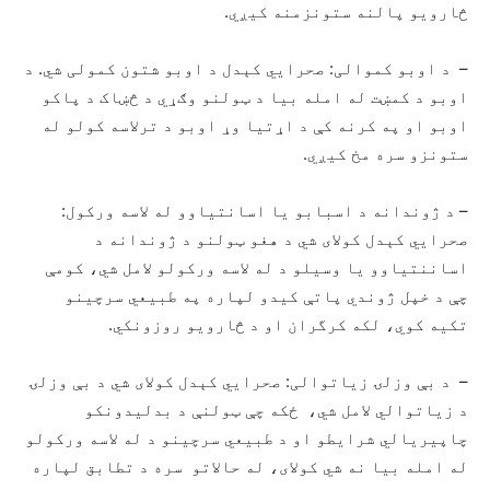
څارویو پالنه ستونزمنه کیږي.
– د اوبو کموالی: صحرايي کېدل د اوبو شتون کمولی شي. د
اوبو د کمښت له امله بیا د ټولنو وګړي د څښاک د پاکو
اوبو او په کرنه کې د اړتیا وړ اوبو د ترلاسه کولو له
ستونزو سره مخ کیږي.
– د ژوندانه د اسبابو یا اسانتیاوو له لاسه ورکول:
صحرايي کېدل کولای شي د هغو ټولنو د ژوندانه د
اساننتیاوو یا وسیلو د له لاسه ورکولو لامل شي، کومې
چې د خپل ژوندي پاتې کیدو لپاره په طبیعي سرچینو
تکیه کوي، لکه کرگران او د څارویو روزونکي.
– د بې وزلۍ زیاتوالی: صحرايي کېدل کولای شي د بې وزلۍ
د زیاتوالي لامل شي، ځکه چې ټولنې د بدلیدونکو
چاپیریالي شرایطو او د طبیعي سرچینو د له لاسه ورکولو
له امله بیا نه شي کولای، له حالاتو سره د تطابق لپاره