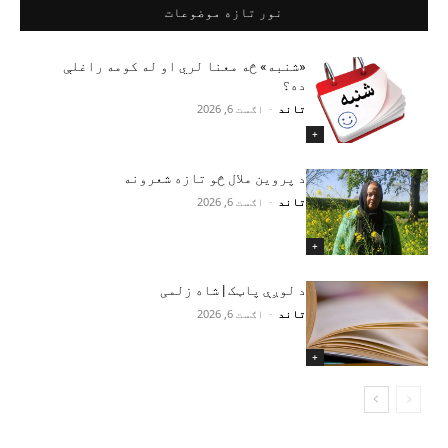
نور تازه موضوعات
«شنبه» څه معنا لري او له کومه راغلې
ده؟
تاند
-
اګست 6, 2026
+
د پروین ملال څو تازه شعرونه
تاند
-
اګست 6, 2026
+
د لوږې پاټک | شاه زلمی
تاند
-
اګست 6, 2026
+