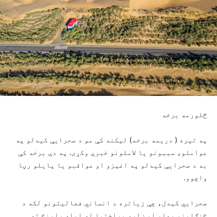
څلورمه برخه
په تیره ( دریمه برخه) لیکنه کې مو د صحرایې کیدلو په
عواملو، سببونو یا لاملونو خبرې وکړی. په دې برخه کې
به د صحرایې کیدلو په اغېزو او عواقبو یا پایلو رڼا
واچوو.
صحرايي کېدل، چې زیاتره د انساني فعالیتونو لکه د
ځنګلونو وهلو او ښاري پراختیا له امله رامنځ ته