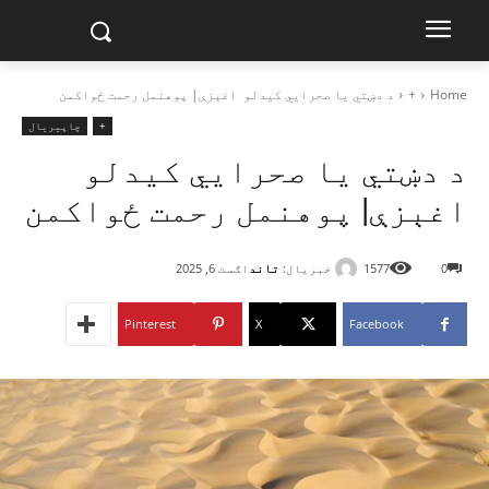
Home
+
د دښتي یا صحرایي کیدلو اغېزې| پوهنمل رحمت ځواکمن
+
چاپیریال
د دښتي یا صحرایي کیدلو
اغېزې| پوهنمل رحمت ځواکمن
خبریال:
تاند
0
1577
اګست 6, 2025
Pinterest
X
Facebook