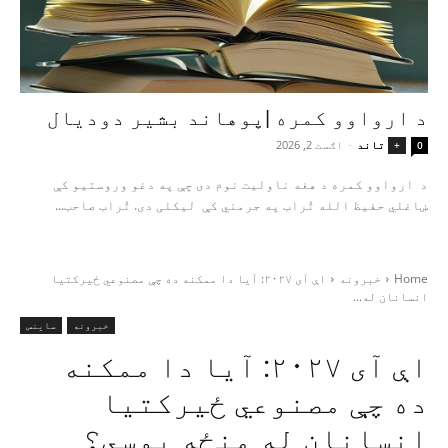
د ارواوو کمره |پوهاند بشیر دودیال
تاند
-
اګست 2, 2026
+
0
د ارواوو کمره د هغه ناولیت نوم دی چې په دغو وروستیو کې
ښاغلي حفیظ الله تُراب په جرمني کې لیکلی دی. تُراب صاحب...