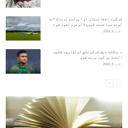
کرکټ:د افغانستان او ایرلنډ ترمنځ ۲مه
لوبه سبا جمعه کېږي؛ لومړۍ لغوه شوه
اګست 6, 2026
د بنګله دېش کرکټ ملي لوبغاړي، شکیب
الحسن پر کور برید شوی
اګست 6, 2026