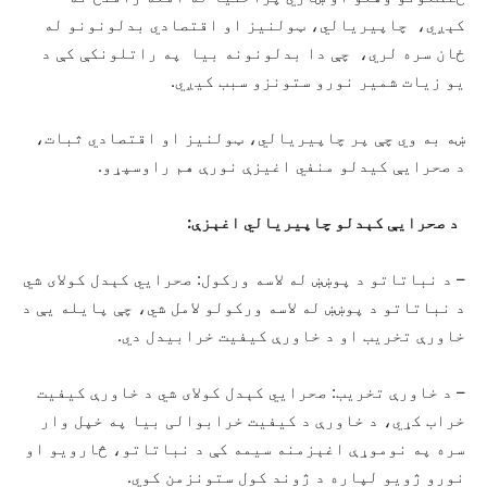
کېږي، چاپیریالي، ټولنیز او اقتصادي بدلونونو له
ځان سره لري، چې دا بدلونونه بیا په راتلونکې کې د
یو زیات شمیر نورو ستونزو سبب کیږي.
ښه به وي چې پر چاپیریالي، ټولنیز او اقتصادي ثبات،
د صحرایې کیدلو منفي اغیزې نورې هم راوسپړو.
د صحرایې کېدلو چاپیریالي اغېزې:
– د نباتاتو د پوښښ له لاسه ورکول: صحرايي کېدل کولای شي
د نباتاتو د پوښښ له لاسه ورکولو لامل شي، چې پایله یې د
خاورې تخریب او د خاورې کیفیت خرابیدل دي.
– د خاورې تخریب: صحرايي کېدل کولای شي د خاورې کیفیت
خراب کړي، د خاورې د کیفیت خرابوالی بیا په خپل وار
سره په نوموړې اغېزمنه سیمه کې د نباتاتو، څارویو او
نورو ژویو لپاره د ژوند کول ستونزمن کوي.