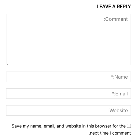
LEAVE A REPLY
Comment:
me:*
ail:*
ite:
Save my name, email, and website in this browser for the
next time I comment.