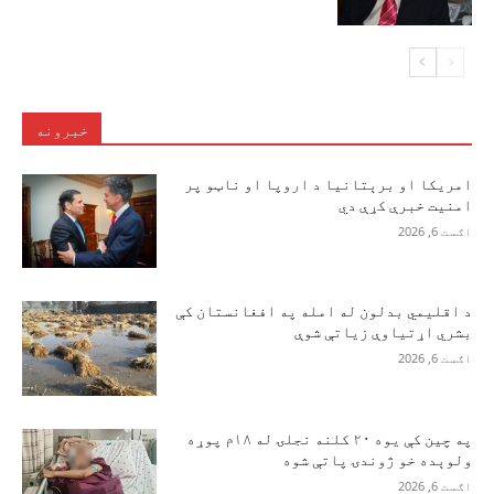
خبرونه
امریکا او برېتانیا د اروپا او ناټو پر
امنیت خبرې کړې دي
اګست 6, 2026
د اقلیمي بدلون له امله په افغانستان کې
بشري اړتیاوې زیاتې شوې
اګست 6, 2026
په چین کې یوه ۲۰ کلنه نجلۍ له ۱۸م پوړه
ولوېده خو ژوندۍ پاتې شوه
اګست 6, 2026