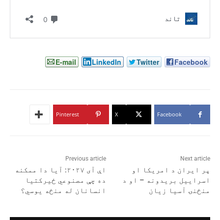
E-mail
LinkedIn
Twitter
Facebook
Pinterest
X
Facebook
Previous article
Next article
پر ایران د امریکا او
اې آی ۲۰۲۷: آیا دا ممکنه
اسراییل بریدونه – او د
ده چې مصنوعي ځیرکتیا
منځنۍ آسیا زیان
انسانان له منځه یوسي؟