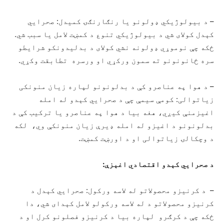
– د بیولوژیکي ډولونو یا رنګارنګۍ کمیدل: صحرايي
کېدل کولای شي د بیولوژیکي تنوع د کمښت لامل یا سبب شي.
ځکه چې نوموړي ډولونه نشي کولای د بدلیدونکو شرایطو
سره ځانونونو ته سمون ورکړي او ورسره تطابقت وکړي.
– د هوا په عناصرو کې د بدلونونو لپاره زیان منونکی
زیاتوالی: کومې سیمې چې د صحرايي کېدو له امله
اغیزمنې کیږي، هغه بیا د هوا په عناصرو یا ترکیب کې د
بدلونونو د اغیزو له امله ډیرې زیان منونکې وي، لکه
د وچکالۍ زیاتوالی او د اورښت کمښت.
د صحرايي کېدو اقتصادي اغېزې:
– د کرنیزو محصولاتو له لاسه ورکول: صحرايي کېدل د
کرنیزو محصولاتو د له لاسه ورکولو لامل کېدای شي، دا
ځکه چې د کرګرو لپاره بیا د کرنیزو فصلونو کرل او د