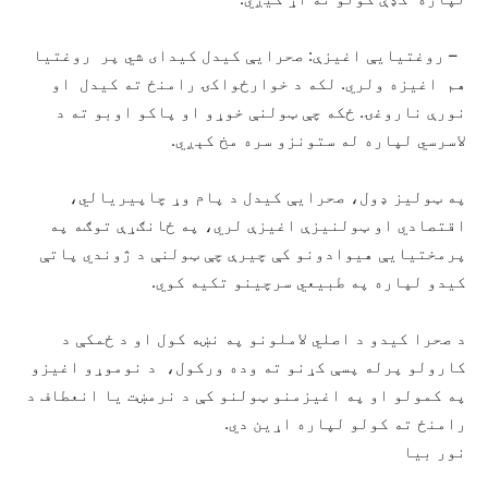
– روغتیایې اغیزې: صحرایې کیدل کیدای شي پر روغتیا
هم اغیزه ولري. لکه د خوارځواکۍ رامنځ ته کیدل او
نورې ناروغۍ. ځکه چې ټولنې خوړو او پاکو اوبو ته د
لاسرسي لپاره له ستونزو سره مخ کېږي.
په ټولیز ډول، صحرایې کیدل د پام وړ چاپیریالي،
اقتصادي او ټولنیزې اغیزې لري، په ځانګړې توګه په
پرمختیایې هیوادونو کې چیرې چې ټولنې د ژوندي پاتې
کیدو لپاره په طبیعي سرچینو تکیه کوي.
د صحرا کیدو د اصلي لاملونو په نښه کول او د ځمکې د
کارولو پرله پسې کړنو ته وده ورکول، د نوموړو اغیزو
په کمولو او په اغیزمنو ټولنو کې د نرمښت یا انعطاف د
رامنځ ته کولو لپاره اړین دي.
نور بیا