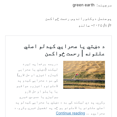
سرچینه: green earth
پوهنمل دوکتوراندوس رحمت ځواکمن
۴/ ۸/ ۲۰۲۵- هالنډ