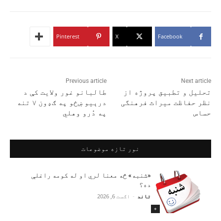
Pinterest
X
Facebook
Previous article
Next article
تحلیل و تطبیق پروژه از
طالبانو غور ولایت کې د
نظر حفاظت میراث فرهنگی
درېیو ښځو په ګډون ۷ تنه
حساس
په دُرو وهلي
نور تازه موضوعات
«شنبه» څه معنا لري او له کومه راغلې
ده؟
تاند
-
اګست 6, 2026
+