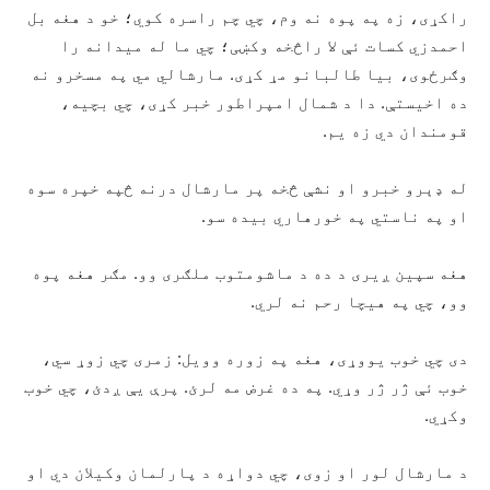
راکړی، زه په پوه نه وم، چي چم راسره کوي؛ خو د هغه بل
احمدزي کسات ئې لا راڅخه وکښی؛ چي ما له ميدانه را
وګرځوی، بيا طالبانو مړ کړی. مارشالي مي په مسخرو نه
ده اخيستې. دا د شمال امپراطور خبر کړی، چي بچيه،
قومندان دي زه يم.
له ډېرو خبرو او نشې څخه پر مارشال درنه څپه خپره سوه
او په ناستي په خورهاري بيده سو.
هغه سپين ږيری د ده د ماشومتوب ملګری وو. مګر هغه پوه
وو، چي په هيچا رحم نه لري.
دی چي خوب يووړی، هغه په زوره وويل: زمری چي زوړ سي،
خوب ئې ژر ژر وړي. په ده غرض مه لرئ. پرې يې ږدئ، چي خوب
وکړي.
د مارشال لور او زوی، چي دواړه د پارلمان وکيلان دي او