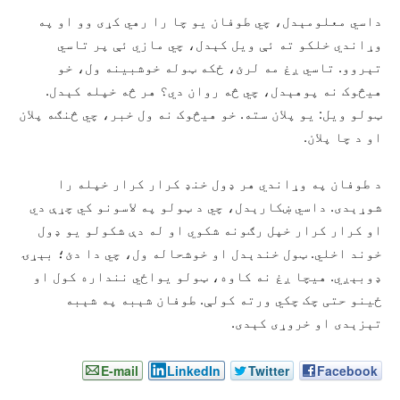
داسي معلومېدل، چي طوفان يو چا را رهي کړی وو او په
وړاندي خلکو ته ئې ويل کېدل، چي مازي ئې پر تاسي
تېروو. تاسي ږغ مه لرئ، ځکه ټوله خوشبينه ول، خو
هيڅوک نه پوهېدل، چي څه روان دي؟ هر څه خپله کېدل.
ټولو ويل: يو پلان سته. خو هيڅوک نه ول خبر، چي څنګه پلان
او د چا پلان.
د طوفان په وړاندي هر ډول خنډ کرار کرار خپله را
شوړېدی. داسي ښکارېدل، چي د ټولو په لاسونو کي چړې دي
او کرار کرار خپل رګونه شکوي او له دې شکولو يو ډول
خوند اخلي. ټول خندېدل او خوشحاله ول، چي دا دئ؛ بېړۍ
ډوبېږي. هيچا ږغ نه کاوه، ټولو يواځي ننداره کول او
ځينو حتی چک چکي ورته کولې. طوفان شېبه په شېبه
تېزېدی او خروړى کېدی.
E-mail
LinkedIn
Twitter
Facebook