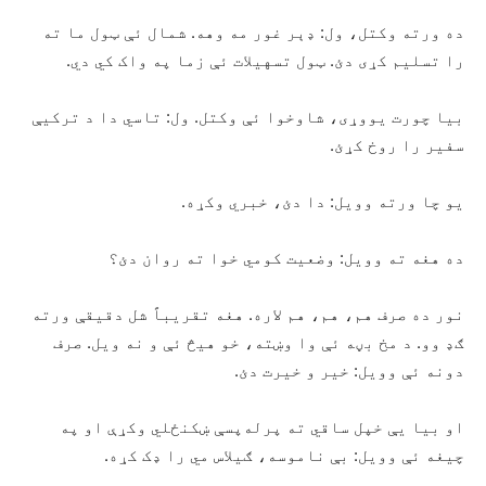
ده ورته وکتل، ول: ډېر غور مه وهه. شمال ئې ټول ما ته
را تسليم کړی دئ. ټول تسهيلات ئې زما په واک کي دي.
بيا چورت يووړی، شاوخوا ئې وکتل. ول: تاسي دا د ترکيې
سفير را روخ کړئ.
يو چا ورته وويل: دا دئ، خبري وکړه.
ده هغه ته وويل: وضعيت کومي خوا ته روان دئ؟
نور ده صرف هم، هم، هم لاره. هغه تقريباً شل دقيقې ورته
ګډ وو. د مخ بڼه ئې وا وښته، خو هيڅ ئې و نه ويل. صرف
دونه ئې وويل: خير و خيرت دئ.
او بيا يې خپل ساقي ته پرله‌پسې ښکنځلي وکړې او په
چيغه ئې وويل: بې ناموسه، ګيلاس مي را ډک کړه.