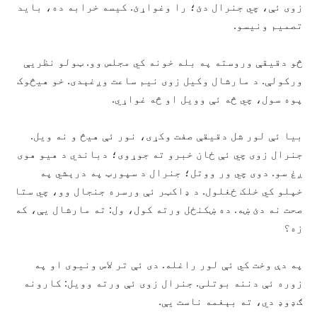
زوی ئې، چي جنرال دئ؛ را وغواړئ. کيسه خرابه ده، بايد
تصميم ونيسو.
څو دقيقې وروسته په بله خونه کي مجلس وو. ټولو نظريې
ورکولې. د مارشال وکيل زوی نيم ساعت وږغېدی. خو هيڅوک
پوه سول، چي څه ئې وويل او څه غواړي.
بيا ئې لور شل دقيقې صفت وکړی، نور ئې هيڅ و نه ويل.
جنرال زوی چي ئې ځان خبرو ته جوړوی؛ دباندي د هيو هوی
ږغ سو. دوی چي ور ووتل؛ جنرال د سپورټ په درېشي په
خپلو کي خلک ځغلول. د ډاکټر ئې ورسره جنجال وو، چي ستا
صحت نه دئ ښه. ده ښکنځل ورته کول، ول: ته مارشال يې، که
زه؟
په دې وخت کي ئې لور راغله. دی ئې تر لاس ونيوی او په
زوره ئې دننه بوتلی. جنرال زوی ئې ورته وويل: کارونه
ګډوډ دي، ته بېغمه ناست يې.