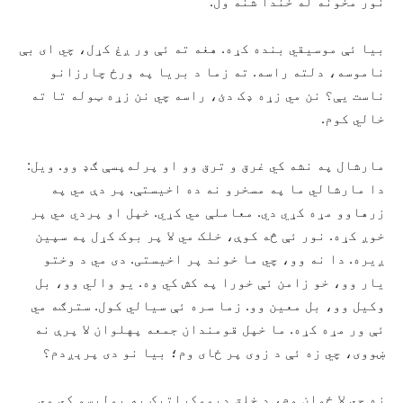
نور مخونه له خندا شنه ول.
بيا ئې موسيقي بنده کړه. هغه ته ئې ور ږغ کړل، چي ای بې
ناموسه، دلته راسه. ته زما د بريا په ورځ چارزانو
ناست يې؟ نن مي زړه ډک دئ، راسه چي نن زړه ټوله تا ته
خالي کوم.
مارشال په نشه کي غرق و ترق وو او پرله‌پسې ګډ وو. ويل:
دا مارشالي ما په مسخرو نه ده اخيستې. پر دې مي په
زرهاوو مړه کړي دي. معاملې مي کړي. خپل او پردي مي پر
خوږ کړه. نور ئې څه کوې، خلک مي لا پر بوک کړل په سپين
ږيره. دا نه وو، چي ما خوند پر اخيستی. دی مي د وختو
يار وو، خو زامن ئې خورا په کش کي وه. يو والي وو، بل
وکيل وو، بل معين وو. زما سره ئې سيالي کول. سترګه مي
ئې ور مړه کړه. ما خپل قومندان جمعه پهلوان لا پرې نه
ښووی، چي زه ئې د زوی پر ځای وم؛ بيا نو دی پرېږدم؟
زه چي لا ځوان وم، د خلق ديموکراتيک په پوليسو کي مي