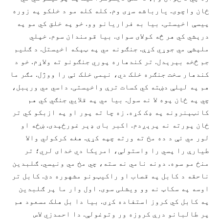
ځان واچوی. يارباشه سړی وم. کله کله مو د خلکو په زوره
پيسې اخيستی. بيا به فراريانو وو. خو په خلق کي مو په
درېشي کي هر څه کولای سوای. بيا قومندان سوم. خپلي
ملېشې مي جوړي کړې. جنګونه مي په ټېکه اخيستل. د ګليم
جم څخه بېرېدل. تر کندهاره پوري جنګونو ته ولاړم. خو د
کندهار سخت جنګره خلک دي، نيمی خلک ئې را ووژل. مګر ما
هم په ليلې دښته کي کسات ترې واخيستی. داسي مي ورېبل،
چي په ځان پوه لا نه سول. بيا مي په قلايي جنګي کي هم
کانټېنرونه په ډک کړه. زه چا ته پور او په ازبکو کي تر
ځان پورته نه پرېږدم. اکبر بای ډېر غورځېدی. ښځه او
لور مي ئې د ده مخ ته ورته چپه کړې. هغه کرکولي والا
طيارې را پسي را واستولې، امريکا دي خدای لري؛ تر
منځ مو سوه. دونه نامي نه سته، چي مخ مي ونيسي. ګلبدين
ناحقه د کابل په قصاب او راکيټونو مشهوره دئ. کابل تر
اوسه په سکاټ نه وو ويشلی سوی. اول وار ما پر ګلبدين
په کابل کي کروز استفاده کړی. بيا دا بل هلک مسعود هم
پر طالبانو درې کروزه ور وتوغولې. دا احمدزي لاس