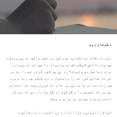
د طوفان زوی
نوی مارشال نن سخت په موډ کي وو. خپل ساقي ته ئې وويل،
چي پدرنالتې ګيلاس تش مه پرېږده. دا چي نن نه وي، زه
مرم. زما چل دي وليدئ؟ زه ئې پر کور کړم، خو دا دئ نن
ئې مارشالي کور ته را واستول. د دې خلکو چم زما ډېره
ښه زده دئ. تر پايه ئې پر ما و نه خوړل. هغه بل احمدزى
مي يم له تېښتي را و ګرځوئ تر څو په دار سو له دې بل
احمدزي سره مي هم تر پايه و وهل.
خياط راننوتی، ول: اندازه دي اخلم، د مارشالۍ د