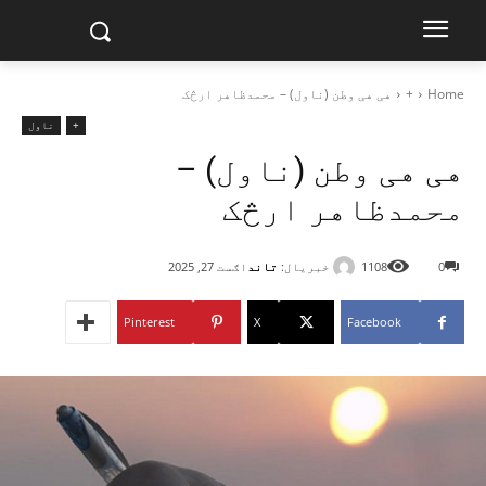
Home
+
هی هی وطن (ناول) – محمدظاهر ارڅک
+
ناول
هی هی وطن (ناول) –
محمدظاهر ارڅک
خبریال:
تاند
0
1108
اګست 27, 2025
Pinterest
X
Facebook