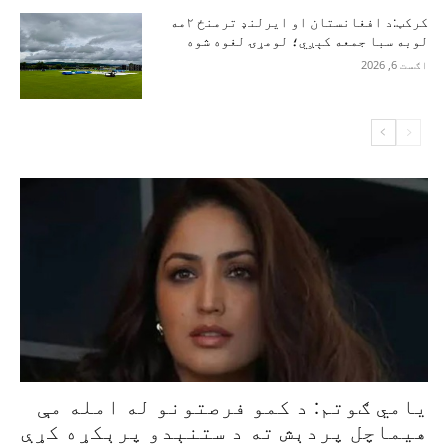
کرکټ:د افغانستان او ایرلنډ ترمنځ ۲مه
لوبه سبا جمعه کېږي؛ لومړۍ لغوه شوه
اګست 6, 2026
یامي ګوتم: د کمو فرصتونو له امله مې
هیماچل پردېش ته د ستنېدو پرېکړه کړې