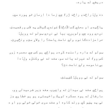
درېشي له پاره.
ده ول: راځه، راځه ژر؛ چي زما دا ارمان خو پوره سي.
پاڅېدی او محلي ګډا(نڅا) غوندي ګيلاس په لاس ورقصېدئ.
نږدې وو، چي ولوېږي. بيا ئې نږدې ټولو ته وويل:
حرامزاده‌ګانو، ولي ناست ياست؟ را ولاړ سئ، ونڅېږئ.
ټولو له ډاره رامنډه کړه، يواځي يو کس چي معمره زوړ
کس وو؛ له غيرته پاته سو. هغه ته ئې وکتل، ول: دا
بې‌‌ناموسه ولي ناست دئ؟
ټولو ته ئې وويل: کښېنئ.
يواځي هغه ئې ميدان ته واچوی. هغه ډېر شرمېدلی وو.
مارشال له يوه عسکره توپک واخيستی، يو يو خطايي ډز
ئې په پښو کي ورته کاوه او هغه سړی خولې خولې وو او د