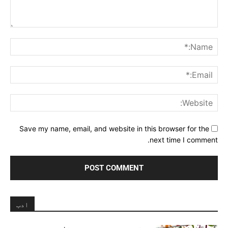
Comment:
me:*
ail:*
ite:
Save my name, email, and website in this browser for the
next time I comment.
ادب