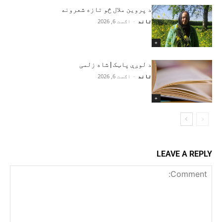
د پروین ملال څو تازه شعرونه
تاند
-
اګست 6, 2026
+
د لوږې پاټک | شاه زلمی
تاند
-
اګست 6, 2026
+
LEAVE A REPLY