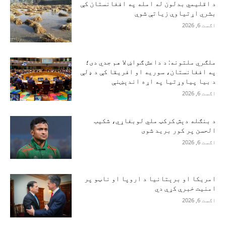
د اقلیمي بدلون له امله په افغانستان کې
بشري اړتیاوې زیاتې شوې
اګست 6, 2026
ملګري ملتونه: د داعش ګواښ لا هم جدي دی؛
په افغانستان، سوریه او افریقا کې د ډلې
د بیا پیاوړتیا په اړه اندېښنې
اګست 6, 2026
د بنګله دېش کرکټ ملي لوبغاړي، شکیب
الحسن پر کور برید شوی
اګست 6, 2026
امریکا او برېتانیا د اروپا او ناټو پر
امنیت خبرې کړې دي
اګست 6, 2026