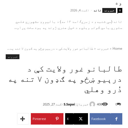
وه
تاند
-
اګست 4, 2026
0
خبرونه
تاند (سې شنبه، د زمري/ اسد ۱۳ مه) د بالیووډ مشهورې فلمي
ستورې یامي ګوتم ویلي، د خپل هنري ژوند په یوه سخت پړاو...