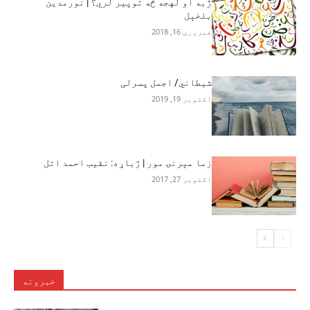
ژبه او لهجه څه توپیر لري؟ | نورمدین
بلخېل
فبروري 16, 2018
شیطاني/ اجمل پسرلی
اکتوبر 19, 2019
زما مېرنۍ مور | ژباړه: نقيب احمد اتل
اکتوبر 27, 2017
خبرونه