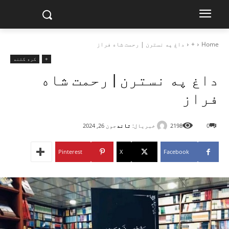
Home
+
داغ په نسترن | رحمت شاه فراز
+
کره کتنه
داغ په نسترن | رحمت شاه
فراز
خبریال:
تاند
0
2198
جون 26, 2024
Pinterest
X
Facebook