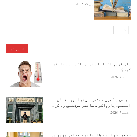
مې 27, 2017
خبرونه
ولې ګرمي انسانان غوسه‌ناکه او بدخلقه
کوي؟
اګست 7, 2026
د پېښور لوړې محکمې د پخوانیو افغان
امنیتي چارواکو د ساتنې غوښتنې رد کړې
اګست 7, 2026
شیعه مشرانو د طالبانو د عدلیې وزیر پر