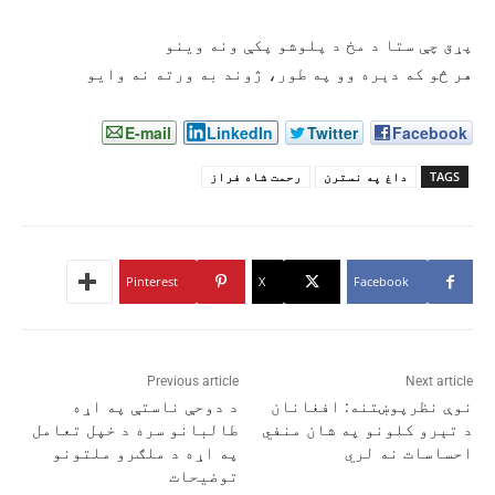
پړق چې ستا د مخ د پلوشو پکې ونه وينو
هر څو که دېره وو په طور، ژوند به ورته نه وايو
E-mail
LinkedIn
Twitter
Facebook
TAGS
داغ په نسترن
رحمت شاه فراز
Pinterest
X
Facebook
Previous article
Next article
نوې نظرپوښتنه: افغانان
د دوحې ناستې په اړه
د تېرو کلونو په شان منفي
طالبانو سره د خپل تعامل
احساسات نه لري
په اړه د ملګرو ملتونو
توضیحات