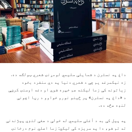
داغ په نسترن د شمایلې سلیمي لومړنۍ شعري ټولګه ده.
زه نېکمرغه یم چې د شعري دنیا په دې منفرد بخود
زیاتونه کې زما لیکنه هم خپره شوې او دغه اوسنۍ کرښې
د «داغ په نسترن» پر ځینو نورو خواوو د رڼا اچونې
لنډه هڅه ده.
په پیل کې به د آغلې سلیمي له خولې د هغې لنډې پېژندنې
ته تم شو، دا په سریزه کې لیکي: زما اصلي نوم درخانۍ