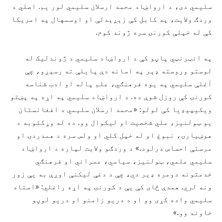
سلیمي دی، د ارواښاد محمد ارسلان سلیمي لور یم. اصلي د
وردګ ولایت، په کابل کې زېږېدلې او اوسمهال په امریکا
کې له خپلې کورنۍ سره ژوند کوم.
په انټرنټي پاڼو کې د ارواښاد سلیمي د ژوندلیک له
لوستو وروسته ډېر په اسانه دې پایلې ته رسېږو، چې
آغلې سلیمي په یوه فرهنګي، علم پاله او ادب شناسه
کورنۍ کې روزل شوې ده. د ارواښاد سلیمي په اړه په پښتو
ویکیپیډیا کې لولو: «محمد ارسلان سلیمي د افغانستان
یو ټولنیز، ملي شخصیت او لیکوال وو. ده له وړکتوبه د
هوښیارۍ، نبوغ او له خپل کلي او ولس سره د همدردۍ او
مرستې احساس درلود.» د وردګو ولایت لپاره د ارواښاد
سلیمي علمي، ټولنیز، سیاسي، عمراني او فرهنګي
خدمتونه دومره ډېر دي، چې د دغې لیکنې اوږې به يې زور
ونه لري. همدې ځای کې يې د کورنۍ په اړه راغلي: «استاد
سلیمي واده کړی وو او د دریو زامنو او دریو لوڼو
خاوند وو.»