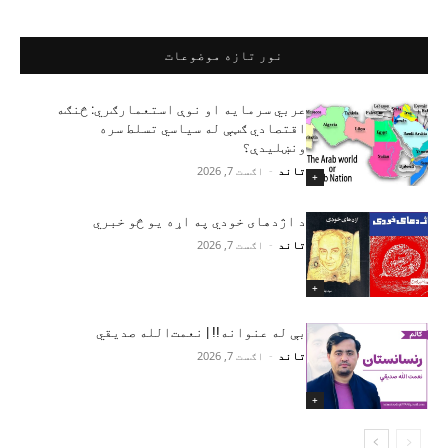
نور تازه موضوعات
عربي سرمایه او نوې استعمارګري: څنګه
اقتصادي ګټې له سیاسي تسلط سره
ونښلیدې؟
تاند
-
اګست 7, 2026
+
د اژدهای خودي په اړه یو څو خبري
تاند
-
اګست 7, 2026
+
بې له عنوانه!! | نعمت‌الله صدیقي
تاند
-
اګست 7, 2026
+