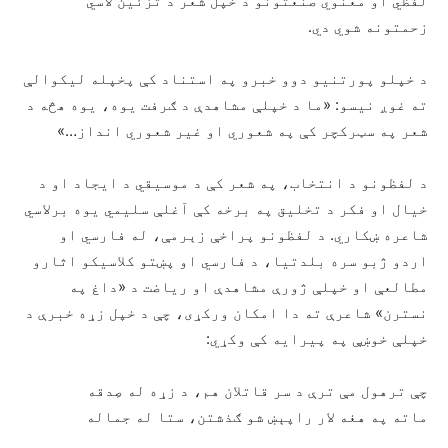
لفظي او معنوي صنعتونو د خپل شعر د تزئین لاسي
زحمتونه شوي دي.
د خپلو پورتنیو دوو خبرو په استناد کې پخپله لیکوالې
ته غوږ نیسو: «ما د خپلې مشاهدې د ګرفت یوه، یوه هڅه د
شعر په سټرکچر کې په شعوري او غیر شعوري انداز…»
د لفظونو د انتخاب، په شعر کې د موسیقي د ایجاد او د
خیال او فکر د تخلیق په برخه کې آغلې سلیمي یوه برلاسي
شاعره ښکاري. د لفظونو پراخې زېرمې، له فارسي او
اردو ژبو سره بلدتیا، د فارسي او پښتو کلاسیکو اثارو
مطالعې او خپلې ژورې مشاهدې او ریاضت د «داغ په
نسترن» شاعرې ته دا امکان ورکړی، چې د خپل زړه خبرې د
خپلې خوښې په پیرایه کې وکړي:
چې ترهول مې ترې د سر قاتلان هم، د زړه له صِدقه
ماته په هغه لار راپېښ شو ګذشتن، ستا له جماله