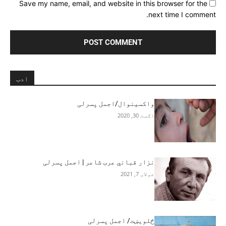
Save my name, email, and website in this browser for the
next time I comment.
ادب
واکسینوال/اجمل پسرلی
اګست 30, 2020
نزار قباني عرب شاعر | اجمل پسرلی
جولای 7, 2021
څلویښت/ اجمل پسرلی