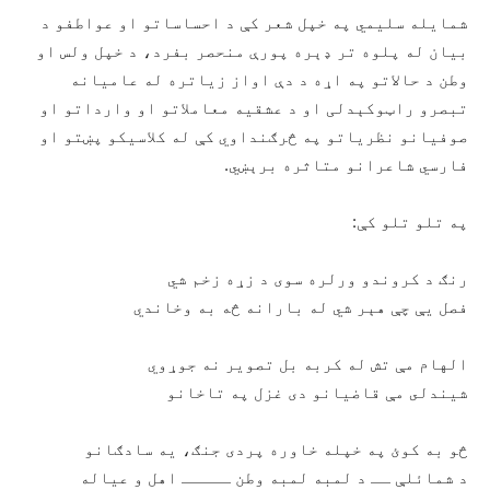
شمایله سلیمي په خپل شعر کې د احساساتو او عواطفو د
بیان له پلوه تر ډېره پورې منحصر بفرد، د خپل ولس او
وطن د حالاتو په اړه د دې اواز زیاتره له عامیانه
تبصرو راټوکېدلی او د عشقیه معاملاتو او وارداتو او
صوفیانو نظریاتو په څرګنداوي کې له کلاسیکو پښتو او
فارسي شاعرانو متاثره برېښي.
په تلو تلو کې:
رنګ د کروندو ورلره سوى د زړه زخم شي
فصل يې چې هېر شي له بارانه څه به وخاندي
الهام مې تش له کربه بل تصوير نه جوړوي
شيندلى مې قاضيانو دى غزل په تاخانو
څو به کوئ په خپله خاوره پردى جنګ، يه سادګانو
د شمائلې ــ د لمبه لمبه وطن ـــــ اهل و عياله