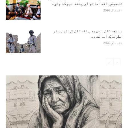
تبعیضي اقداماتو او چلند نیوکه وکړه
اګست 7, 2026
بلوچستان اوس په پاکستان کې تر ټولو
خطرناک ایالت دی
اګست 7, 2026