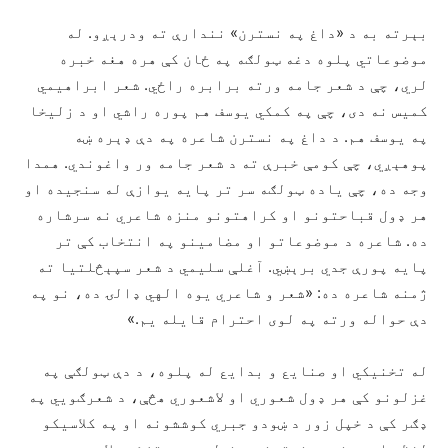
بېرته به د «داغ په نسترن» نندارې ته ودرېږو. له
موضوعاتي پلوه دغه ټولګه په ځان کې هره هغه خبره
لري، چې د شعر جامه ورته برابره راځي. شعر ابراهیمي
کمیس نه دی، چې په کمکي یوسف هم پوره راشي او د زلیخا
په یوسف هم. د داغ په نسترن شاعره په دې ډېره ښه
پوهېږي، چې کومې خبرې ته د شعر جامه ور واغوندي. همدا
وجه ده، چې یاده ټولګه سر تر پایه یوازې له سنجیده او
هر ډول قباحتونو او کراهتونو منزه شاعري نه سرشاره
ده. شاعره د موضوعاتو او مضامینو په انتخاب کې تر
پایه پورې جدي برېښي. آغلې سلیمي د شعر سپېڅلتیا ته
ژمنه شاعره ده: «شعر و شاعري یوه الهي ډالۍ ده، نو په
دې حواله ورته په لوی احترام قایله یم.»
له تخنیکي او صنایع و بدایع له پلوه، د دې ټولګې په
غزلونو کې هر ډول شعوري او لاشعوري هڅې، د شعرګويي په
ډګر کې د خپل زور د ښودو جبري کوششونه او په کلاسیکو