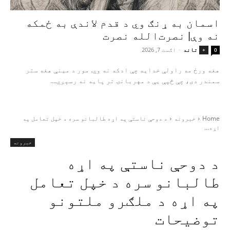
اسمان به ړنګ وي د قدم لاندې به ځمکه
نه وې| نصرت‌الله نصرت
تاند
-
اګست 7, 2026
+
0
هغه ورځ مه راولې خدایه چې ادکه نه وي. مور د مینې هغه ستر
سمندر دی، چې څپې یې د مهربانۍ تر پایه نه رسېږي....