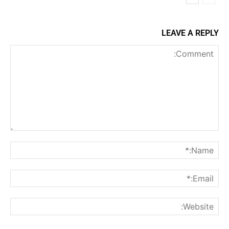
LEAVE A REPLY
Comment:
me:*
ail:*
ite: