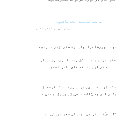
پوهيالی سيداصغرهاشمي
هم د نوروشاعرانولپاره ستونزمن کاردی .
شخصیتونه صرف یوځل پيداکېږي، په دې کې
ا نه شي اوبل ماته غني داسې شخصیت
 ته ضرورت لري، مونږ پښتنوسترخوشحال
غني خان به څنګه داسې ژر وپېژنو ددې د
غني خان په(۱۹۱۶م)کال پیدا، د څوارلسوکالوپه عمر(۱۹۲۹م)کال کې یې لومړنی شعر وویلې او