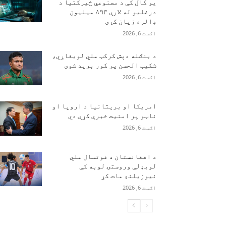
یو کال کې د مصنوعي ځیرکتیا د
درغلیو له لارې ۸۹۳ میلیون
ډالره زیان کړی
اګست 6, 2026
د بنګله دېش کرکټ ملي لوبغاړي،
شکیب الحسن پر کور برید شوی
اګست 6, 2026
امریکا او برېتانیا د اروپا او
ناټو پر امنیت خبرې کړې دي
اګست 6, 2026
د افغانستان د فوتسال ملي
لوبډلې وروستۍ لوبه کې
نیوزیلنډ مات کړ
اګست 6, 2026