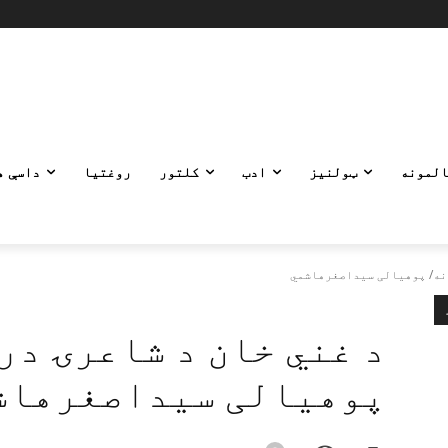
المونه
ټولنیز
ادب
کلتور
روغتیا
داسې ه
ونه/ پوهيالی سيداصغرهاشمي
د غني خان د شاعرۍ در
پوهيالی سيداصغرهاش