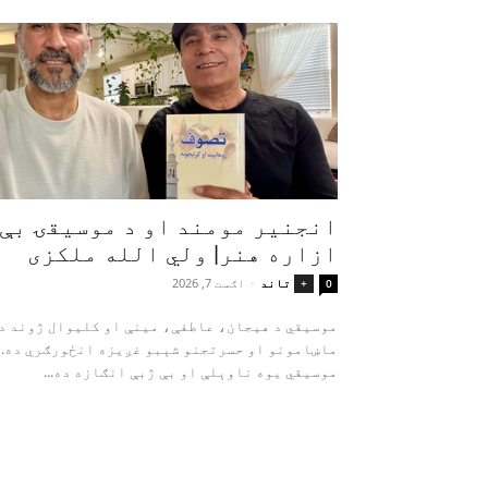
انجنیر مومند او د موسیقۍ بې‌
ازاره هنر| ولي الله ملکزی
تاند
-
اګست 7, 2026
+
0
موسیقي د هیجان، عاطفې، مینې او کلیوال ژوند د
ماښامونو او حسرتجنو شېبو غږیزه انځورګري ده.
موسیقي یوه ناوېلې او بې‌ ژبې انګازه ده...