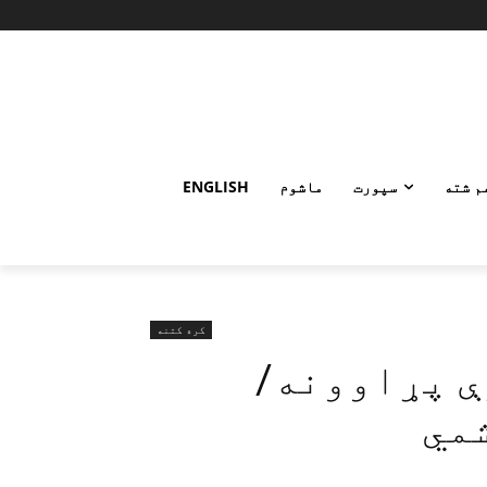
م شته
سپورت
ماشوم
ENGLISH
کره کتنه
ې پړاوونه/
مي