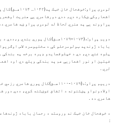
لومړی پړاو:خوشحا
اشعاروکې ښکاره دي، ددې دورشاعري یې هنریت اوشعریت
پړاوونه یې په هنري لحاظ له لومړی پړاو ښه شاعري ده
دويم پړاو:د(۱۰۷۴–۱۰۷۹هـق)کال پورې ب
باباد ژوندپه ټولومرحلو کې د سختیوسره لاس اوګریوان
پلوه غني دي، دې د خپلوقصایدو ډېره برخه په بندکې 
فیتین او نور اشعاریې هم په بندکې ویلي دي اود اشع
لري .
درېيم پړاو:د(۱۰۷۹-۱۱۰۰هـق)کال پورې 
اولادونواو پښتنونه د اتفاق غوښتنه کوي، ددې دور شا
شاعري ده .
د خوشحال خان خټک نه وروسته د رحمان باباد ژوندشاعري
: