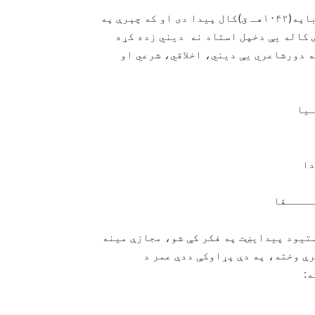
لومړی پړاو:د پټې خزانې دمعتبرسندله مخې رحمان باباپه(۱۰۴۲هـ ق)کال پیدا دی او که چېرې په
 کاله یې دخپل استاد نه دیني زده کړه
 دورشاعري یې دیني، اخلاقي، شرعي او
ـیا
دا
ــــقا
ستیود پیدایښت په فکر کې شو، مجازې مینه
ې وخته، په دې پړاوکې ددې عمر د