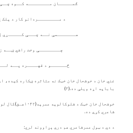
ګمـــــان مــــــــه کــوه چــې 
د مــــــــردانو کار د پلک ځ
هـــــــسې نــه چـــې کـــــړې ژ
چــــــــې وخت راشي ښــه زړ
څــــــو د قهــــره پــه لـــ
غني خان د خوشحال خان خټک نه متاثره ښکاره کېده، او
باباپه اړه ویلې ده.(۳)
شاعري کړې ده.
د دې د ټول عمرشاعري هم درې پړاوونه لري: