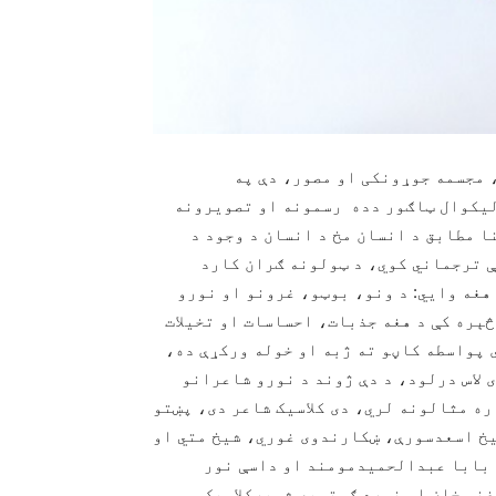
 مجسمه جوړونکی او مصور، دې په
یکوال ټاګور دده رسمونه او تصویرونه
 مطابق د انسان مخ د انسان د وجود د
ې ترجماني کوي، د ټولونه ګران کارد
 هغه وایي: د ونو، بوټو، غرونو او نورو
ېره کې د هغه جذبات، احساسات او تخیلات
 پواسطه کاڼو ته ژبه او خوله ورکړې ده،
 لاس درلود، د دې ژوند د نورو شاعرانو
ه مثالونه لري، دی کلاسیک شاعر دی، پښتو
یخ اسعدسورې، ښکارندوی غوري، شیخ متي او
 بابا عبدالحمیدمومند او داسې نور
غني خان او نورد ګوتوپه شمېرکلاسیک