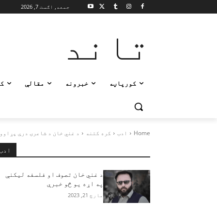
جمعه, اګست 7, 2026
تاند
کورپاڼه
خبرونه
مقالې
ک
Home
ادب
کره کتنه
د غني خان د شاعرۍ درې پړاو
ادب
د غني خان تصوف او فلسفه لیکنې
په اړه یو څو خبرې
مارچ 21, 2023