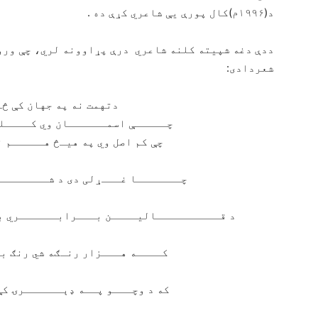
د(۱۹۹۶م)کال پورې یې شاعري کړې ده .
ددې دغه شپیته کلنه شاعري درې پړاوونه لري، چې ورو
شعردادی:
دتهمت نه په جهان کې څوک
چـــــې اسمــــــان وي کــــله
چې کم اصل وي په هیـڅ هـــــم 
چـــــــا غـــړلی دی د شــــــــ
د قــــــــــالیــــن بـــرابــــــري ب
کــــه هـــزار رنـګه شي رنګ ب
که د وچـــو پــه ډېــــــرۍ کې