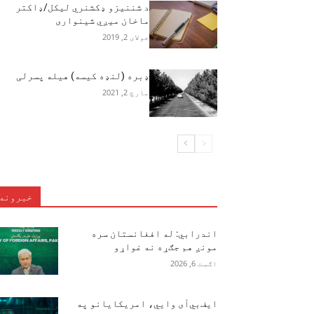
د شننيزو ډکشنري ليکل/ډاکتر
ماخان ميږي شینواری
جولای 2, 2019
ډبره (لنډه کیسه) هیله پسرلی
مارچ 2, 2021
خبرونه
اندرابي: له افغانستان سره
مونږ هم جګړه نه غواړو
اګست 6, 2026
ایف‌بي‌آی وايي، امریکایانو په