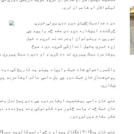
لیکوالان او شاعران لرو.
دی د جداسبک څښتن دی، ددې ټولې خبرې
څرګنده اوښکاره دي، دی هغه څه وایي، چې
نوریې د ویلوتوان اوجرئت نه لري، د خپل
زړه خبرې پخپل اندازکې کوي، دې د هیڅ
یوشاعرد سبک پیروي نه ده کړې ، او ددې د سبک پیروي 
ډاکټرراجولي شاه خټک وایي: د پښتو په تاریخ کې دوه 
یوخوشحال خان خټک دی، چې بل داسې عالم اوشاعربه پيد
ښکاري.
غني خان داسې یوشخصیت اوشاعردی، چې ددې پېژندل وخت
خان خټک څه د پاسه څلور سوه کلونوکې ونه پېژنده، نو
فکر مقام ډېرلوړدی .