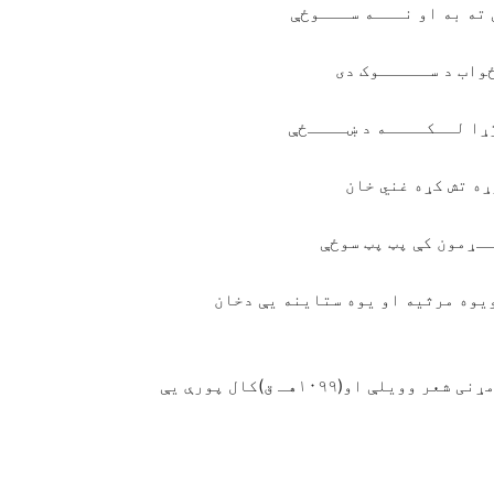
ته به او نـــه ســـوځې
واب د ســـــوک دی
ړا لــکــــه د ښــــځې
ه تش کړه غني خان
ـړمون کې پټ پټ سوځې
یوه مرثیه او یوه ستاینه یې دخان
خوشحال خان خټک د شلوکالوپه عمرپه(۱۰۴۲هـق)کال لومړنی شعر وویلې او(۱۰۹۹هـ ق)کال پورې یې