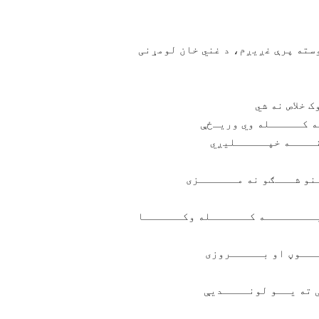
سته پرې غږیږم، د غني خان لومړنی
 خلاص نه شي
 کـــــله وي وریـځې
نــــه خپـــــلیږي
نو شـــګو نه مــــــزی
ــــــــه کــــــله وکــــــا
ـــوڼ او بـــــروزی
 ته یــو لونــــدیې