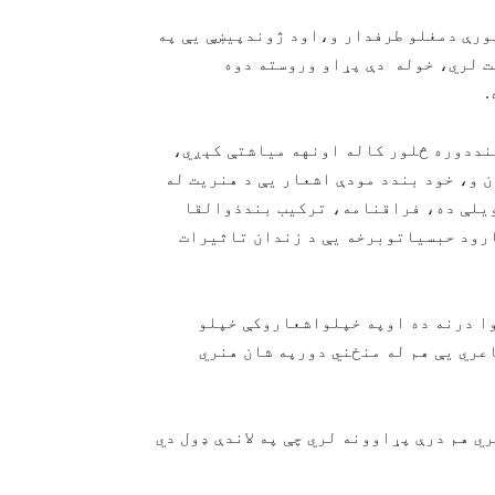
ل خان خټک په(۱۰۴۲ـ ۱۰۷۴هـق)کال پورې دمغلو طرفدار و،اود ژوندپیښې یې په
 لري، خوله دې پړاو وروسته دوه
.
ندي و،ددې د بنددوره څلور کاله اونهه میاشتې کېږي،
 و، خود بندد مودې اشعار یې د هنریت له
ویلې ده، فراقنامه، ترکیب بندذوالقا
ارود حبسیاتوبرخه یې د زندان تاثیرات
شاعري رزمي خوا درنه ده اوپه خپلواشعاروکې خپلو
عري یې هم له منځني دورپه شان هنري
 هم درې پړاوونه لري چې په لاندې ډول دي