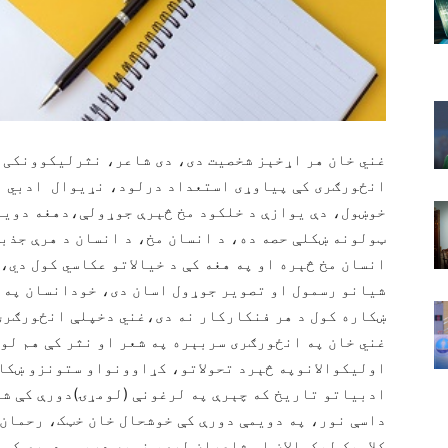
غني خان هر اړخېز شخصیت دی، دی شاعر، نثرلیکوونکی،
انځورګری کې پیاوړی استعداد درلود، نړیوال ادبي ل
خوښول، دې یوازې د خلکود مخ څېرې جوړولې،دهغه دوینا
ټولونه ښکلې حصه ده، د انسان مخ، د انسان د هرې جذب
انسان مخ څېره او په هغه کې د خیالاتو عکاسي کول دي،
شیانو رسمول او تصویر جوړول اسان دی، خودانسان په څ
ښکاره کول د هر فنکارکار نه دی،غني دخپلې انځورګری
غني خان په انځورګری سربېره په شعر او نثر کې هم لوی
اولیکوالانوپه څېرد تحولاتو، کړاوونواو ستونزو ښکار
ادبیاتو تاریخ که چېرې په لرغونې (لومړۍ)دورې کې ش
داسې نور، په دویمې دورې کې خوشحال خان خټک، رحمان
کلاسیک لیکوالان او شاعران لري، نوپه دریمې دورې کې 