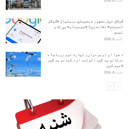
اګست 8, 2026
ګوګل خپل مشهور ډیجیټلي مرستیال «ګوګل
اسسټنټ» تقاعدوي؛ «جیمینای» یې ځای
نیسي
اګست 8, 2026
د هوا او اوبو دواړو لپاره نوی روباټ؛ د
مرغانو په څېر الوتنه او د کبانو په څېر
لامبو کوي
اګست 8, 2026