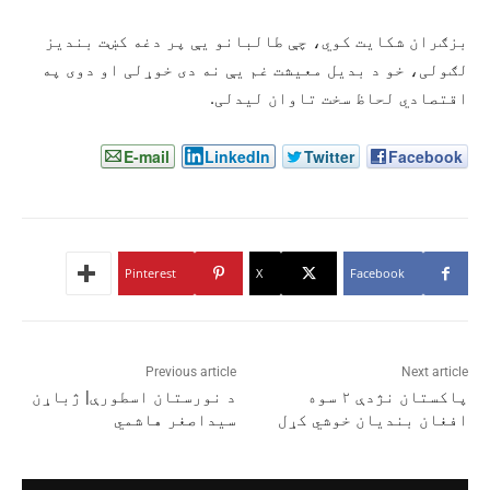
بزګران شکایت کوي، چې طالبانو یې پر دغه کښت بندیز
لګولی، خو د بدیل معیشت غم یې نه دی خوړلی او دوی په
اقتصادي لحاظ سخت تاوان لیدلی.
E-mail
LinkedIn
Twitter
Facebook
Pinterest
X
Facebook
Previous article
Next article
پاکستان نژدې ۲ سوه
د نورستان اسطورې| ژباړن
افغان بندیان خوشي کړل
سیداصغر هاشمي