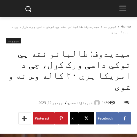
Home
خبرونه
میدیدوف: طالبانو نشه یي توکي داسې ورک کړل، چې د
امریکا پرې...
خبرونه
میدیدوف: طالبانو نشه یي
توکي داسې ورک کړل، چې د
امریکا پرې ۲۰ کاله وس نه و
شوی
خبریال:
احمدي /
3
1439
نوومبر 12, 2023
Pinterest
X
Facebook