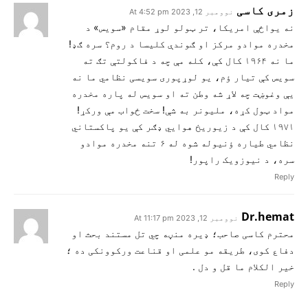
زمری کاسی
نوومبر 12, 2023 At 4:52 pm
نه یواځې امریکا، تر ټولو لوړ مقام «سویس» د
مخدره موادو مرکز او ګوندې کلیسا د روم؟ سره ګډ!
ما نه ۱۹۶۴ کال کې، کله مې چه د فاکولتې تګ ته
سویس کې تیار ؤم، یو لوړپوری سویسی نظامي ما نه
يې وغوښت چه لاړ شه وطن ته او سویس له پاره مخدره
مواد ټول کړه، ملیونر به شې! سخت ځواب مې ورکړ!
۱۹۷۱ کال کې د زیوریخ هوایي ډګر کې یو پاکستاني
نظامي طیاره ؤنیوله شوه له ۶ تنه مخدره موادو
سره، د نیوزویک راپور!
Reply
Dr.hemat
نوومبر 12, 2023 At 11:17 pm
محترم کاسی صاحب؛ ډیره منڼه چي تل مستند بحث او
دفاع کوی، طریقه مو علمی او قناعت ورکوونکی ده ؛
خیر الکلام ما قل و دل .
Reply