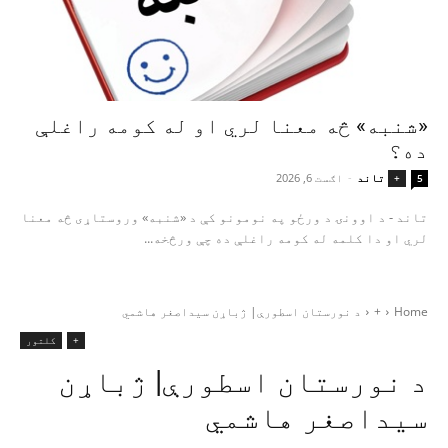
«شنبه» څه معنا لري او له کومه راغلې
ده؟
تاند
-
اګست 6, 2026
+
5
تاند - د اوونۍ د ورځو په نومونو کې د «شنبه» وروستاړی څه معنا
لري او دا کلمه له کومه راغلې ده چې ورڅخه...