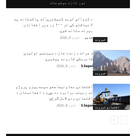
نور تازه موضوعات
د کډوالو لویه کمېشنري: له پاکستانه په
۷ میاشتو کې تر ۶۰۰ زر ډېر افغانان
بېرته ستانه شوي
تاند
-
اګست 9, 2026
خبرونه
د هرات د زنده جان د سیمنټو تولیدي
فابریکې کارونه پیلېږي
S.Sapai
-
اګست 8, 2026
خبرونه
اقتصادي معاونیت: هغو سیمه‌ییزو پروژو
ته زمینه برابره ده چې، د افغانستان د
اقتصادي ودې لامل ګرځي
S.Sapai
-
اګست 8, 2026
اقتصادي خبرونه