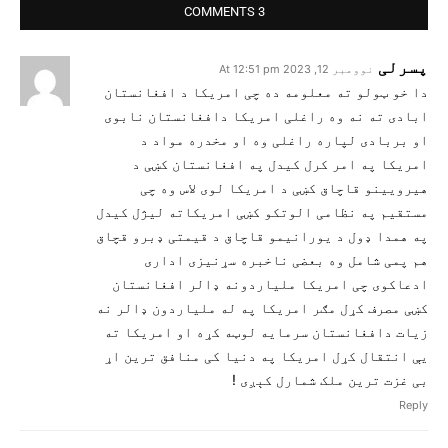
3 COMMENTS
پسرلی
نوومبر 12, 2023 At 12:51 pm
دا خو ټولو ته معلومه ده چی امریکا د افغانستان
ابادی ته نه وه راغلی امریکا دافغانستان نابوی
او بربادی لپاره راغلی وه او مخدره مواد د
امریکا په امر کرل کیدل په افغانستان کښی د
هیرویینو قاچاق کښی د امریکا لوی لاس وه چی
مستقیم په نظامی الوتکو کښی امریکاته لیژل کیدل
په همدا ډول د یورانیمو قاچاق د قیمتی ډبرو قچاق
هم پمی شامل وه بعضی ناخبره سړنیزی اداری
ادعاکوی چی امریکا ملیاردونه ډالر افغانستان
کښی مصرف کړل مګر امریکا په له ملیاردون ډالر نه
زیات دافغانستان سرمایه لوټه کړه او امریکا ته
یې انتقال کړل امریکا په دنیا کی منافق ترین اړ
بی غزت ترین ملک شمارل کېږی !
Reply