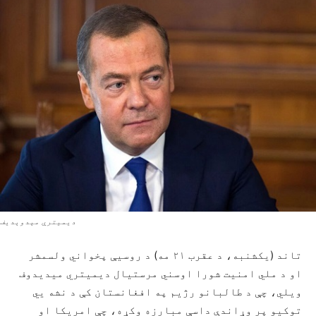
دیمیتري مېدوېدیف
تاند (یکشنبه، د عقرب ۲۱ مه) د روسیې پخواني ولسمشر
او د ملي امنیت شورا اوسني مرستیال دیمیتري میدیدوف
ویلي، چې د طالبانو رژیم په افغانستان کې د نشه یي
توکیو پر وړاندې داسې مبارزه وکړه، چې امریکا او