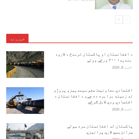
خبرونه
د افغانستان او پاکستان ترمنځ د لارود
بندېدا ۳۰۰ ورځې ووتې
اګست 8, 2026
اقتصادي معاونیت: هغو سیمه‌ییزو پروژو
ته زمینه برابره ده چې، د افغانستان د
اقتصادي ودې لامل ګرځي
اګست 8, 2026
پاکستان له افغانستان سره ټولې
ټرانزیټي لارې پرانېزي