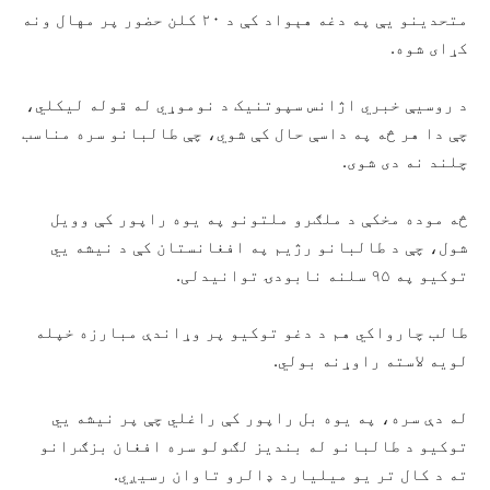
متحدینو یې په دغه هېواد کې د ۲۰ کلن حضور پر مهال ونه
کړای شوه.
د روسیې خبري اژانس سپوتنیک د نوموړي له قوله لیکلي،
چې دا هر څه په داسې حال کې شوي، چې طالبانو سره مناسب
چلند نه دی شوی.
څه موده مخکې د ملګرو ملتونو په یوه راپور کې وویل
شول، چې د طالبانو رژیم په افغانستان کې د نیشه یي
توکیو په ۹۵ سلنه نابودۍ توانیدلی.
طالب چارواکي هم د دغو توکیو پر وړاندې مبارزه خپله
لویه لاسته راوړنه بولي.
له دې سره، په یوه بل راپور کې راغلي چې پر نیشه یي
توکیو د طالبانو له بندیز لګولو سره افغان بزګرانو
ته د کال تر یو میلیارد ډالرو تاوان رسیږي.