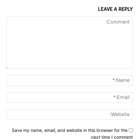
LEAVE A REPLY
Comment:
me:*
ail:*
ite:
Save my name, email, and website in this browser for the
next time I comment.