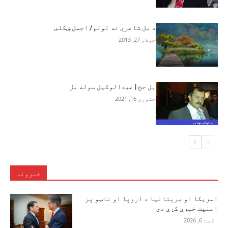
د بل شاعري نه لولم/ اجمل ښکلى
جولای 27, 2013
بل حج | عبدالوکیل سوله مل
جنوري 16, 2021
خبرونه
امریکا او برېتانیا د اروپا او ناټو پر
امنیت خبرې کړې دي
اګست 6, 2026