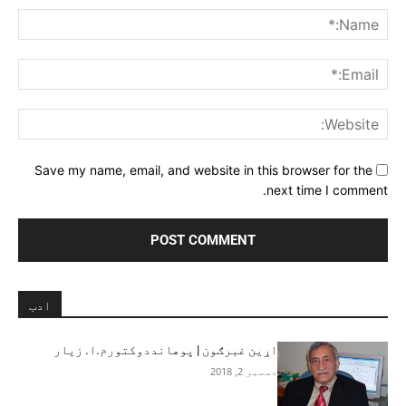
me:*
ail:*
ite:
Save my name, email, and website in this browser for the
next time I comment.
ادب
اړین غبرګون | پوهانددوکتورم.ا. زيار
دسمبر 2, 2018