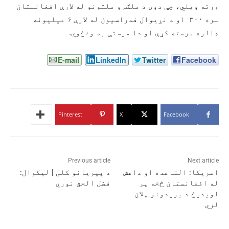
ورته ویلي، چې دوی د ملګرو ملتونو له لارې افغانستان
سره ۳۰۰ او د نړیوال فدراسیون له لارې ۶ میلیونه
ډالره مرسته کړې او دا مرستې به وغځوي.
E-mail
LinkedIn
Twitter
Facebook
Pinterest
X
Facebook
Previous article
Next article
امریکا: القاعده او داعش
د پيریانو کلی | لیکوال:
له افغانستان څخه پر
فضل الحق نوري
لویدیځ د بریدونو پلان
لري