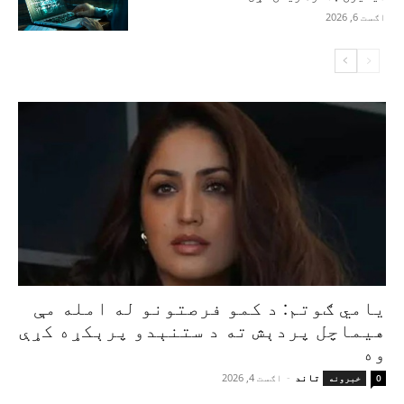
اګست 6, 2026
یامي ګوتم: د کمو فرصتونو له امله مې
هیماچل پردېش ته د ستنېدو پرېکړه کړې
وه
تاند
-
اګست 4, 2026
0
خبرونه