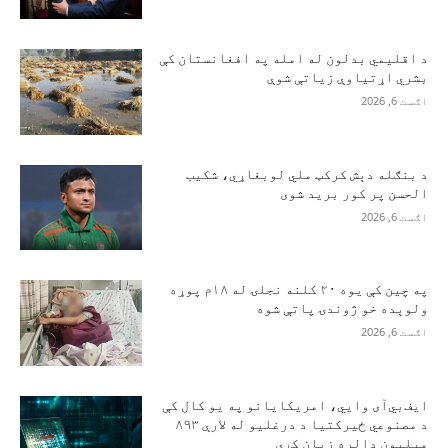
د اقلیمي بدلون له امله په افغانستان کې
بشري اړتیاوې زیاتې شوې
اګست 6, 2026
د بنګله دېش کرکټ ملي لوبغاړي، شکیب
الحسن پر کور برید شوی
اګست 6, 2026
په چین کې یوه ۲۰ کلنه نجلۍ له ۱۸م پوړه
ولوېده خو ژوندۍ پاتې شوه
اګست 6, 2026
ایف‌بي‌آی وايي، امریکایانو په یو کال کې
د مصنوعي ځیرکتیا د درغلیو له لارې ۸۹۳
میلیون ډالره زیان کړی