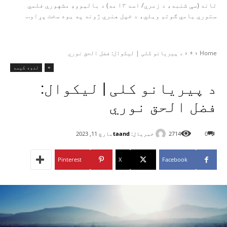
تاند (سې شنبه، د زمري/ اسد ۱۳ مه) د بالیووډ مشهورې فلمي
ستورې یامي ګوتم ویلي، د خپل هنري ژوند په یوه سخت پړاو...