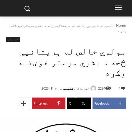
Home
خبرونه
مولوي خالص له بریتانیې څخه د بشري مرستو غوښتنه
وکړه
خبرونه
مولوي خالص له بریتانیې
څخه د بشري مرستو غوښتنه
وکړه
خبریال:
رښتینی
1
2284
مارچ 11, 2023
Pinterest
X
Facebook