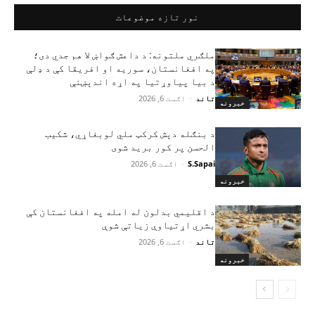
نور تازه موضوعات
ملګري ملتونه: د داعش ګواښ لا هم جدي دی؛
په افغانستان، سوریه او افریقا کې د ډلې
د بیا پیاوړتیا په اړه اندېښنې
تاند
-
اګست 6, 2026
خبرونه
د بنګله دېش کرکټ ملي لوبغاړي، شکیب
الحسن پر کور برید شوی
S.Sapai
-
اګست 6, 2026
خبرونه
د اقلیمي بدلون له امله په افغانستان کې
بشري اړتیاوې زیاتې شوې
تاند
-
اګست 6, 2026
خبرونه