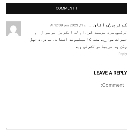
1 COMMENT
کونړي ځوانان
مارچ 11, 2023 At 12:09 pm
ترکيې سره مرسته کوي او له انګرېزانو سوال او
خيرات غواړي. هغه ۱۵ ميليونه افغانۍ به دې د خپل
وطن په غريبانو لګولی وی.
Reply
LEAVE A REPLY
Comment: