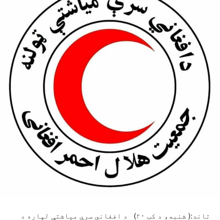
تاند:( شنبه، د کب ۲۰) د افغاني سرې میاشتې لپاره د