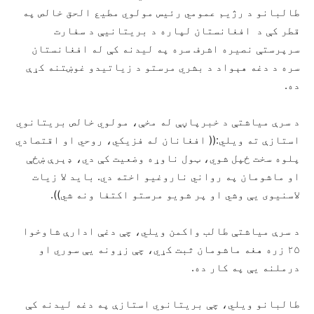
طالبانو د رژیم عمومي رئیس مولوي مطیع الحق خالص په
قطر کې د افغانستان لپاره د بریتانیې د سفارت
سرپرستې نصیره اشرف سره په لیدنه کې له افغانستان
سره د دغه هېواد د بشري مرستو د زیاتیدو غوښتنه کړې
ده.
د سرې میاشتې د خبرپاڼې له مخې، مولوي خالص بریتانوي
استازې ته ویلي:(( افغانان له فزیکي، روحي او اقتصادي
پلوه سخت ځپل شوي، ټول ناوړه وضعیت کې دي، ډېرې ښځې
او ماشومان په رواني ناروغیو اخته دي. باید لا زیات
لاسنیوی یې وشي او پر شویو مرستو اکتفا ونه شي)).
د سرې میاشتې طالب واکمن ویلي، چې دغې ادارې شاوخوا
۲۵ زره هغه ماشومان ثبت کړي، چې زړونه یې سوري او
درملنه یې په کار ده.
طالبانو ویلي، چې بریتانوي استازې په دغه لیدنه کې