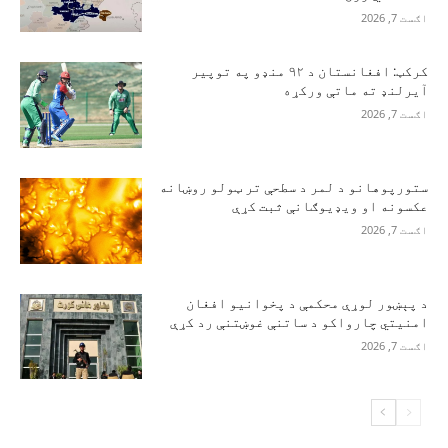
اګست 7, 2026
کرکټ: افغانستان د ۹۲ منډو په توپیر
آیرلنډ ته ماتې ورکړه
اګست 7, 2026
ستورپوهانو د لمر د سطحې تر ټولو روښانه
عکسونه او ویډیوګانې ثبت کړې
اګست 7, 2026
د پېښور لوړې محکمې د پخوانیو افغان
امنیتي چارواکو د ساتنې غوښتنې رد کړې
اګست 7, 2026