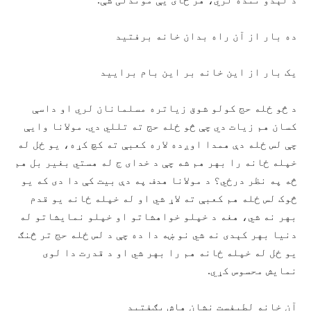
ده بار از آن راه بدان خانه برفتيد
يک بار از اين خانه بر اين بام براييد
د څو ځله حج کولو شوق زياتره مسلمانان لري او داسې
کسان هم زيات دي چې څو ځله حج ته تللي دي. مولانا وايې
چې لس ځله دې همدا اوږده لاره کعبې ته کچ کړه، يو ځل له
خپله ځانه را بهر هم شه چې د خدای ج له هستي بغير بل هم
څه په نظر درځي؟ د مولانا هدف په دې بيت کې دا دی که يو
څوک لس ځله هم کعبې ته لاړ شي او له خپله ځانه يو قدم
بهر نه شي، هغه د خپلو خواهشاتو او خپلو نمايشاتو له
دنيا بهر کېدی نه شي نو ښه دا ده چې د لس ځله حج تر څنګ
يو ځل له خپله ځانه هم را بهر شي او د قدرت دا لوی
نمايش محسوس کړي.
آن خانه لطيفست نشان هاش بګفتيد