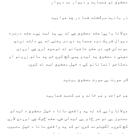
معشوق تو همسايه و ديوار به ديوار
در باديه سرګشته شما در چه هواييد
مولانا وايې: هغه معشوق چې ته يې په لټه يې، هغه درسره
دېوال شريک دی، همسايه دې دی يعنې ته يې دلته نږدې
موندلی شي. دی هغو حاجيانو ته توصيه لري چې اوږدې
دښتې د معشوق په ليدو پسې کچ کوي خو په ماتو زړونو او
محتاجو انسانانو کې د خپل معشوق لټه نه کوي.
ګر صورت بې صورت معشوق ببنيد
هم خواجه و هم خانه و هم کعبه شماييد
مولانا وايې که ته په واقعي مانا د خپل معشوق د ليدلو
مجنون يې نو هر ځای يې ليدلی شې. هغه څوک چې اوږدې لارې
کچ کوي، لګښتونه کوي نو که په واقعي مانا د خپل محبوب
د لېدو تنده لري، هر ځای يې موندلی شې.