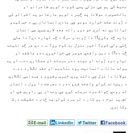
محيط کې يو چې مزلې پسې کوو. د لويو شاعرانو او
بالخصوص د مولانا په څېر د لويو عارفانو په اقوالو کې
د ژوند هغه خواږه مومو چې عادي انسانان يې د حس کېدو
توانايي نه لري خو دوی راته هغه لارې ښيي چې انسان
بايد څه وکړي!؟ دا ژوند و مرګ د څه لپاره دي؟ دا هلې
ځلې ولې کوو؟ اخېر منزل به کوم وي؟ … د دې هر څه نتيجه
څه ده!؟ د دين واقعي جوهر چې خواخوږي ده، عاطفه او
نياو دی، ژوند او مينه ده، مرسته او همکاري ده… او په
ټوله مانا د انسانيت يوه مناسبه او حقه تګلاره ده. د
مولانا دا غزل چې دلته پرې خبرې وشوې، د همداسې تګلارې
د روښانه کولو واضحه شمع ده، د معرفت دا ډول د انسان
له روحي ځواک سره مرسته کوي چې وجدان يې راويښ شي او
تش په نوم د يو کار د تر سره کولو په ځای د حقيقت درک
وکاندي.
E-mail
LinkedIn
Twitter
Facebook