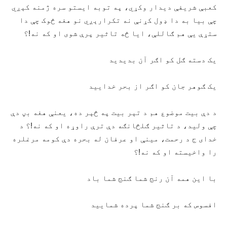
کعبې شريفې ديدار وکړي، په توبه ايستو سره ژمنه کېږي
چې بيا به دا ډول کړنې نه تکرارېږي نو هغه څوک چې دا
ستړې يې هم ګاللې، ايا څه تاثير پرې شوی او که نه!؟
يک دسته ګل کو اګر آن بديديد
يک ګوهر جان کو اګر از بحر خداييد
د دې بيت موضوع هم د تېر بيت په څېر ده، يعنې هغه بڼ دې
چې وليد، د تاثير ګلڅانګه دې ترې راوړه او که نه!؟ د
خدای ج د رحمت، مينې او عرفان له بحره دې کومه مرغلره
را واخيسته او که نه!؟
با اين همه آن رنج شما ګنج شما باد
افسوس که بر ګنج شما پرده شماييد