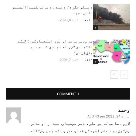
د تېلو جگړه؛ د تمدن د ماتم کیسه| انجنیر
زلمی نصرت
تاند
-
اګست 8, 2026
+
عربي سرمایه او نوې استعمارګري: څنګه
اقتصادي ګټې له سیاسي تسلط سره
ونښلیدې؟
تاند
-
اګست 7, 2026
+
1 COMMENT
وحید
مارچ 24, 2022 At 6:43 pm
لاروی صاحب له یو ملی، ډیر هوښیار. بیدار او مدنی
پښتون سره عکس اخیستی خدای وکړی دغه ډول پښتانه