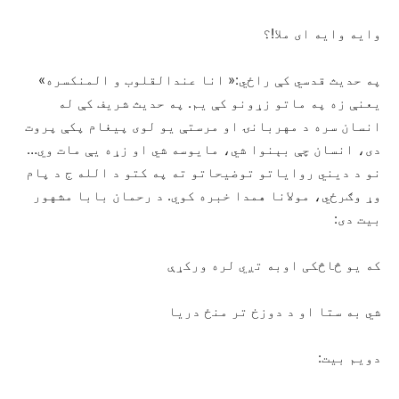
وايه وايه ای ملا!؟
په حديث قدسي کې راځي:« انا عندالقلوب و المنکسره»
يعنې زه په ماتو زړونو کې يم. په حديث شريف کې له
انسان سره د مهربانۍ او مرستې يو لوی پيغام پکې پروت
دی، انسان چې بېنوا شي، مايوسه شي او زړه يې مات وي…
نو د ديني رواياتو توضيحاتو ته په کتو د الله ج د پام
وړ وګرځي، مولانا همدا خبره کوي. د رحمان بابا مشهور
بيت دی:
که يو څاڅکی اوبه تږي لره ورکړې
شي به ستا او د دوزخ تر منځ دريا
دويم بيت: