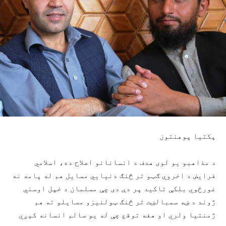
پکتيا پوهنتون
د مذاهبو يو لوی هدف د انسانانو اصلاح ده، اسلامي
فرايض د اخروي ګټو تر څنګ دنيايي مسايل هم له پامه نه
غورځوي بلکې تاکيد پر دې دی چې مسلمان د خپل اوسني
ژوند د ښه سمبالښت تر څنګ ټولنيزو مسايلو ته هم
ژمنتيا ولري او هغه توقع چې له يو سالم انسانه کېږي