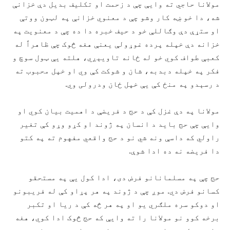
مولانا حاجي ته وايې چې د زحمت او تکليف بديل دې خزانې
شه، دا خو ښه کار وشو چې د معنوي خزانې په لټون ووتې
او ستړې دې وګاللې خو د حيف خبره دا ده چې د معنويت په
خزانه دې خپله پرده غوړولې يعنې هغه څوک چې ظاهراً له
کعبې طواف کوي خو له ځانه تاويېږي، هلته يې ټول سوچ و
فکر په خپله دبدبه، شان و شوکت کې وي او خپل محبوب ته
د رسېدو په منځ کې يې خپل ځان ودرولی وي.
مولانا په دې غزل کې د حج د فريضې د اهميت بيان کوي او
وايې چې حج بايد د انسان په ژوند او کړو وړو کې تغير
راولي که داسې ونه شي نو د حج واقعي مفهوم ته په کتو
دا فريضه نه ده ادا شوې.
حج چې په مسلمانانو فرض دی، ادا کول يې په مستحقو
کسانو فرض دي. موږ چې د ژوند په هر پړاو کې له فريبونو
او دوکو سره ملګري يو او په هر څه کې د ريا او تکبر
برخه کوو نو مولانا را ته وايې که حج څوک ادا کوي، هغه