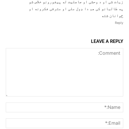
زیات شی او د وحشی او جاهلیت له پیغورونو خلاص شو
په طالبانو کی هم دا ډول ملی او مترقی فکرونه او
ځوانان شته
Reply
LEAVE A REPLY
Comment:
me:*
ail:*