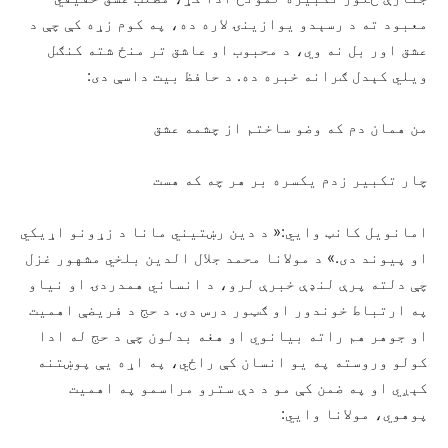
معبود ته د رسېدو يوازينۍ لاره ده، په کوم زړه کې چې د
عشق اور بل نه وي، د محبوب او عاشق تر منځ شته کنګل
ويلي کېدل ګرانه خبره ده. د حافظ بيت داسې دی:
من همان دم که وضو ساختم از چشمه عشق
چار تکبير زدم يکسره بر هر چه که هست
امانويل کانټ وايي:« د دين رښتيني مانا د زړونو اړيکي
او پيوند دی.» د مولانا محمد جلال الدين بلخي مشهور غزل
چې دلته پرې لنډې خبرې لرو، د انساني همدردۍ او نياو
په ارتباط خوندور او ګټور درس دی. د حج د فريضې اهميت
او جوهر هم راته بيانوي او هغه بدلون چې د حج له ادا
کولو وروسته په يو انسان کې راځي، په اړه يې پوښتنه
کېږي او په ضمن کې مو د دې سترو مراسمو په اهميت
پوهوي، مولانا وايي: