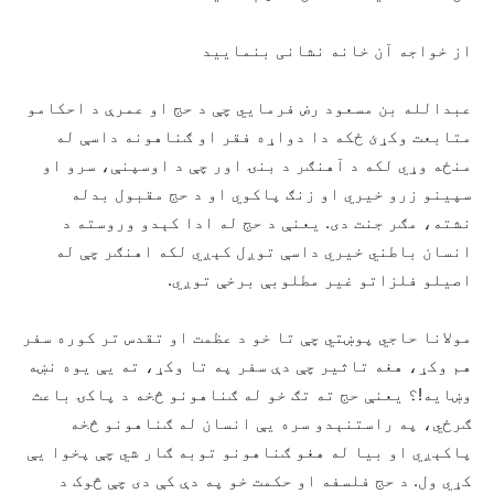
از خواجه آن خانه نشانی بنماييد
عبدالله بن مسعود رض فرمايي چې د حج او عمرې د احکامو
متابعت وکړئ ځکه دا دواړه فقر او ګناهونه داسې له
منځه وړي لکه د آهنګر د بنۍ اور چې د اوسپنې، سرو او
سپينو زرو خيري او زنګ پاکوي او د حج مقبول بدله
نشته، مګر جنت دی. يعنې د حج له ادا کېدو وروسته د
انسان باطني خيري داسې توږل کېږي لکه اهنګر چې له
اصيلو فلزاتو غير مطلوبې برخې توږي.
مولانا حاجي پوښتي چې تا خو د عظمت او تقدس تر کوره سفر
هم وکړ، هغه تاثير چې دې سفر په تا وکړ، ته يې يوه نښه
وښايه!؟ يعنې حج ته تګ خو له ګناهونو څخه د پاکۍ باعث
ګرځي، په راستنېدو سره يې انسان له ګناهونو څخه
پاکېږي او بيا له هغو ګناهونو توبه ګار شي چې پخوا يې
کړي ول. د حج فلسفه او حکمت خو په دې کې دی چې څوک د