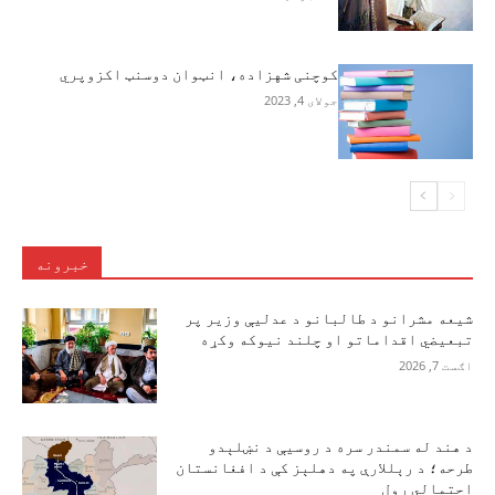
کوچنی شهزاده، انټوان دوسنټ اکزوپري
جولای 4, 2023
خبرونه
شیعه مشرانو د طالبانو د عدلیې وزیر پر
تبعیضي اقداماتو او چلند نیوکه وکړه
اګست 7, 2026
د هند له سمندر سره د روسیې د نښلېدو
طرحه؛ د رېللارې په دهلېز کې د افغانستان
احتمالي رول