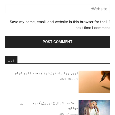
ite:
Save my name, email, and website in this browser for the
next time I comment.
ادب
ايوب بيا راستون شو؟ / محمد اکبر ګرګر
اګست 28, 2021
د علامه اقبال څلوریځي/ عبدالباري
جهاني
دسمبر 7, 2021