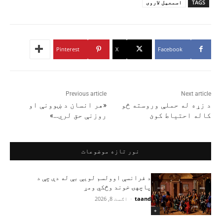
TAGS
اسمعيل لاروی
Pinterest
X
Facebook
Previous article
Next article
د زړه له حملې وروسته څو
«هر انسان د ښوونې او
کاله احتیاط کوئ
روزنې حق لري…»
نور تازه موضوعات
د فرانسې اوولسم لویې بې له دې چې د
پاچهۍ خوند وڅکي ومړ
taand
-
اګست 8, 2026
+