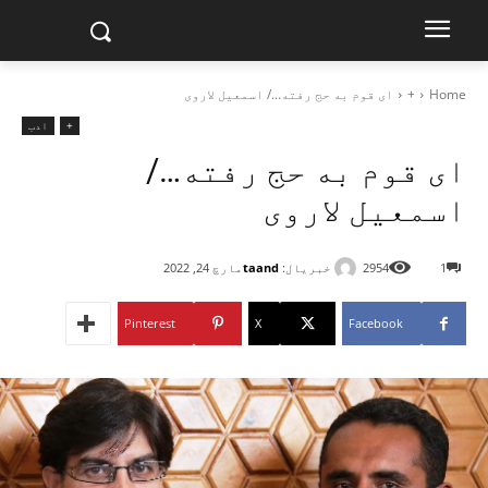
Home
+
ای قوم به حج رفته.../ اسمعيل لاروی
+
ادب
ای قوم به حج رفته…/
اسمعيل لاروی
خبریال:
taand
1
2954
مارچ 24, 2022
Pinterest
X
Facebook