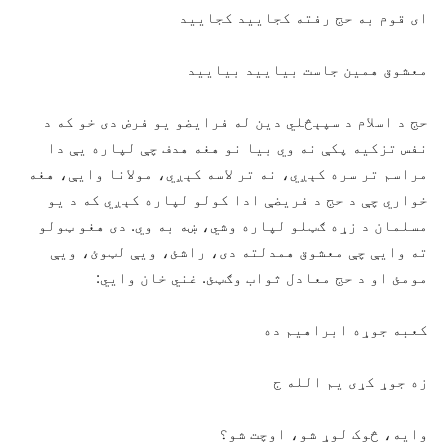
ای قوم به حج رفته کجاييد کجاييد
معشوق همين جاست بياييد بياييد
حج د اسلام د سپېڅلي دين له فرايضو يو فرض دی خو که د
نفس تزکيه پکې نه وي بيا نو هغه هدف چې لپاره يې دا
مراسم تر سره کېږي، نه تر لاسه کېږي، مولانا وايې، هغه
خواري چې د حج د فريضې ادا کولو لپاره کېږي که د يو
مسلمان د زړه ګټلو لپاره وشي، ښه به وي. دی هغو ټولو
ته وايې چې معشوق همدلته دی، راشئ، ويې لټوئ، ويې
مومئ او د حج معادل ثواب وګټئ. غني خان وايي:
کعبه جوړه ابراهيم ده
زه جوړ کړی يم الله ج
وايه، څوک لوړ شو، اوچت شو؟