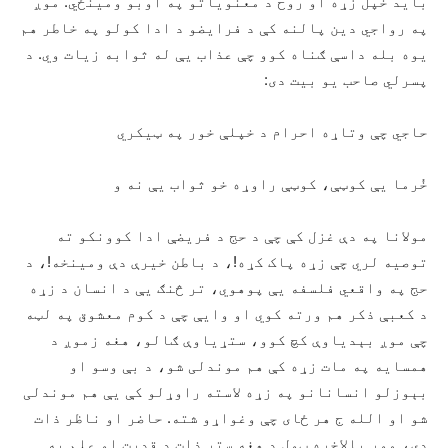
بايد خپل زړه او روح د معنوياتو په اوبو ومينځي. موږ
په رواجي دين پالنه کې د فرايضو د ادا کولو په خاطر هم
يوه بله داسې ګناه کوو چې عذاب يې له ثوابه زيات وي. د
پسرلي صاحب يو بيت دی:
حاجي چې وتاړه احرام د خپلې خور په ټيکري
خُرما يې کوټې، کوټې راوړه خو ثواب يې نه و
مولانا په دې غزل کې چې د حج د فريضې ادا کوونکو ته
توصيه لري چې زړه پاک کړه!، د باطن خيرې دې ومينخه!، د
حج په واقعي فلسفه يې پوهوي، تر څنګ يې د انسان د زړه
د کعبې ذکر هم ورته کوي او وايې چې د کوم معشوق په لټه
چې موږ بېدياوې کچ کوو، ستړياوې ګالو، هغه زموږ د
همسايه په مات زړه کې هم موندلی شو، د بې وسو او
بېوزلو انسانانو په زړه لاسته راوړلو کې يې هم موندلی
شو او الله ج هر ځای چې وغواړو شته. حاضر او ناظر ذات
دی، موږ بالاخره ټول د هغه ستر ذات د قدرت او علم په