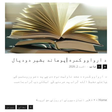
د ارواوو کمره |پوهاند بشیر دودیال
تاند
-
اګست 2, 2026
+
0
د ارواوو کمره د هغه ناولیت نوم دی چې په دغو وروستیو کې
ښاغلي حفیظ الله تُراب په جرمني کې لیکلی دی. تُراب صاحب...