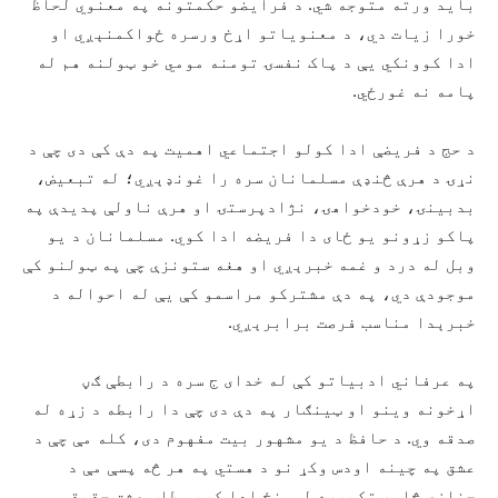
بايد ورته متوجه شي. د فرايضو حکمتونه په معنوي لحاظ
خورا زيات دي، د معنوياتو اړخ ورسره ځواکمنېږي او
ادا کوونکي يې د پاک نفسۍ تومنه مومي خو ټولنه هم له
پامه نه غورځي.
د حج د فريضې ادا کولو اجتماعي اهميت په دې کې دی چې د
نړۍ د هرې څنډې مسلمانان سره را غونډېږي؛ له تبعيض،
بدبينۍ، خودخواهۍ، نژادپرستۍ او هرې ناولې پديدې په
پاکو زړونو يو ځای دا فريضه ادا کوي. مسلمانان د يو
وبل له درد و غمه خبرېږي او هغه ستونزې چې په ټولنو کې
موجودې دي، په دې مشترکو مراسمو کې يې له احواله د
خبرېدا مناسب فرصت برابرېږي.
په عرفاني ادبياتو کې له خدای ج سره د رابطې ګڼ
اړخونه وينو او ټينګار په دې دی چې دا رابطه د زړه له
صدقه وي. د حافظ د يو مشهور بيت مفهوم دی، کله مې چې د
عشق په چينه اودس وکړ نو د هستي په هر څه پسې مې د
جنازې څلور تکبيره لمونځ ادا کړ، مطلب عشق حقيقي