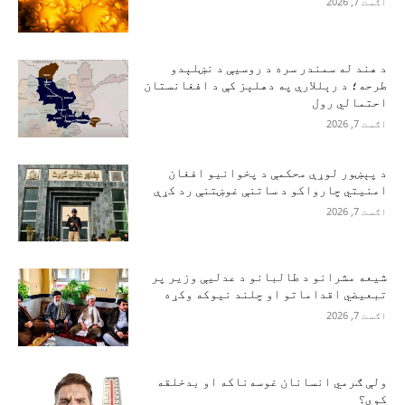
اګست 7, 2026
د هند له سمندر سره د روسیې د نښلېدو
طرحه؛ د رېللارې په دهلېز کې د افغانستان
احتمالي رول
اګست 7, 2026
د پېښور لوړې محکمې د پخوانیو افغان
امنیتي چارواکو د ساتنې غوښتنې رد کړې
اګست 7, 2026
شیعه مشرانو د طالبانو د عدلیې وزیر پر
تبعیضي اقداماتو او چلند نیوکه وکړه
اګست 7, 2026
ولې ګرمي انسانان غوسه‌ناکه او بدخلقه
کوي؟