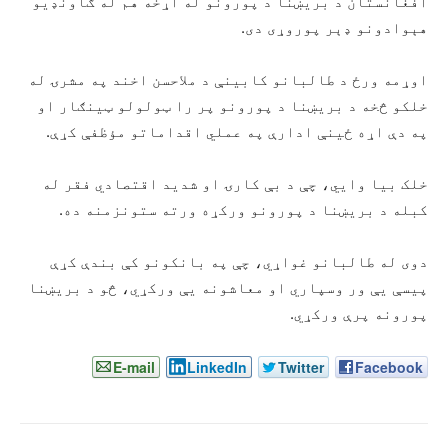
افغانستان د بریښنا د پورونو له اړخه هم له ګاونډیو
هېوادونو ډېر پوروړی دی.
اوړمه ورځ د طالبانو کابینې د ملاحسن اخند په مشرۍ له
خلکو څخه د بریښنا د پورونو پر را ټولولو ټینګار او
په دې اړه ځینې ادارې په عملي اقداماتو مؤظفې کړې.
خلک بیا وایي، چې د بې کارۍ او شدید اقتصادي فقر له
کبله د بریښنا د پورونو ورکړه ورته ستونزمنه ده.
دوی له طالبانو غواړي، چې په بانکونو کې بندې کړې
پیسې یې ور وسپاري او معاشونه یې ورکړي، څو د بریښنا
پورونه پرې ورکړي.
E-mail
LinkedIn
Twitter
Facebook