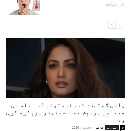
اګست 7, 2026
یامي ګوتم: د کمو فرصتونو له امله مې
هیماچل پردېش ته د ستنېدو پرېکړه کړې
وه
تاند
-
اګست 4, 2026
0
خبرونه