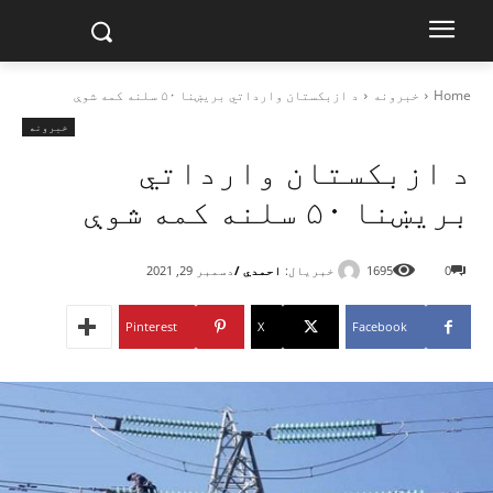
Home
خبرونه
د ازبکستان وارداتي بریښنا ۵۰ سلنه کمه شوې
خبرونه
د ازبکستان وارداتي
بریښنا ۵۰ سلنه کمه شوې
خبریال:
احمدي /
0
1695
دسمبر 29, 2021
Pinterest
X
Facebook