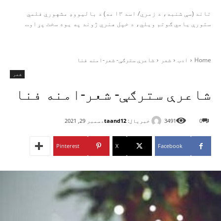
تاند (سې شنبه، د زمري/ اسد ۱۳ مه) د بالیووډ مشهورې فلمي
ستورې یامي ګوتم ویلي، د خپل هنري ژوند په یوه سخت پړاو...