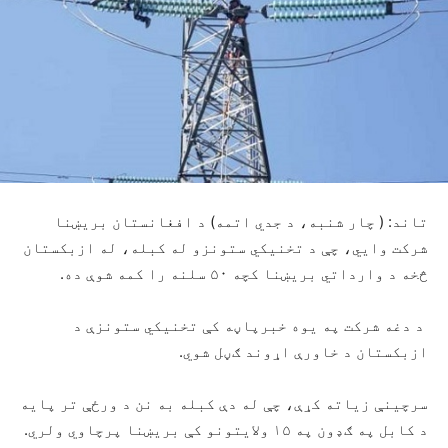
تاند: ( چار شنبه، د جدي اتمه) د افغانستان بریښنا
شرکت وایي، چې د تخنیکي ستونزو له کبله، له ازبکستان
څخه د وارداتي بریښنا کچه ۵۰ سلنه را کمه شوې ده.
د دغه شرکت په یوه خبرپاڼه کې تخنیکي ستونزې د
ازبکستان د خاورې اړوند ګڼل شوي.
سرچینې زیاته کړې، چې له دې کبله به نن د ورځې تر پایه
د کابل په ګډون په ۱۵ ولایتونو کې بریښنا پرچاوي ولري.