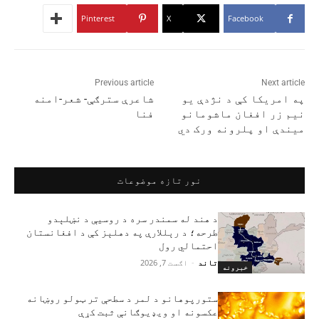
Pinterest
X
Facebook
Previous article
Next article
په امریکا کې د نژدې یو
شاعرې سترګې- شعر-امنه
نیم زر افغان ماشومانو
فنا
میندې او پلرونه ورک دي
نور تازه موضوعات
د هند له سمندر سره د روسیې د نښلېدو
طرحه؛ د رېللارې په دهلېز کې د افغانستان
احتمالي رول
تاند
-
اګست 7, 2026
خبرونه
ستورپوهانو د لمر د سطحې تر ټولو روښانه
عکسونه او ویډیوګانې ثبت کړې