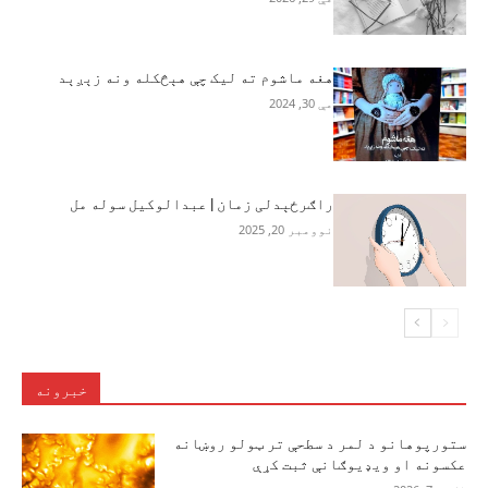
هغه ماشوم ته لیک چې هېڅکله ونه زېږېد
مې 30, 2024
راګرځېدلی زمان | عبدالوکیل سوله مل
نوومبر 20, 2025
خبرونه
ستورپوهانو د لمر د سطحې تر ټولو روښانه
عکسونه او ویډیوګانې ثبت کړې