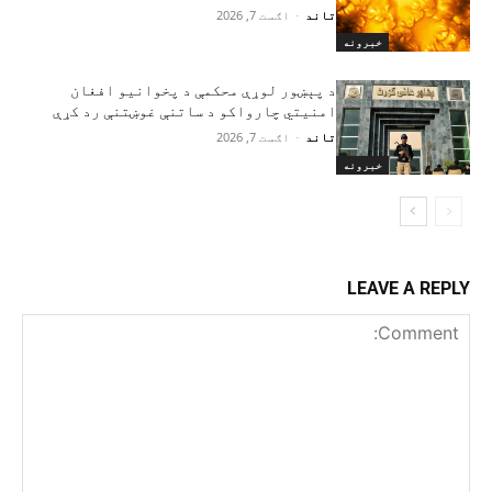
تاند
-
اګست 7, 2026
خبرونه
د پېښور لوړې محکمې د پخوانیو افغان
امنیتي چارواکو د ساتنې غوښتنې رد کړې
تاند
-
اګست 7, 2026
خبرونه
LEAVE A REPLY