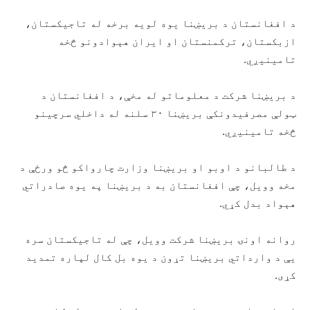
د افغانستان د بریښنا یوه لویه برخه له تاجیکستان،
ازبکستان، ترکمنستان او ایران هېوادونو څخه
تامینیږي.
د بریښنا شرکت د معلوماتو له مخې، د افغانستان د
ټولې مصرفیدونکې بریښنا ۳۰ سلنه له داخلي سرچینو
څخه تامینیږي.
د طالبانو د اوبو او بریښنا وزارت چارواکو څو ورځې د
مخه وویل، چې افغانستان به د بریښنا په یوه صادراتي
هېواد بدل کړي.
روانه اونۍ بریښنا شرکت وویل، چې له تاجیکستان سره
یې د وارداتي بریښنا تړون د یوه بل کال لپاره تمدید
کړی.