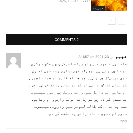
تاند
-
اګست 7, 2026
خبرونه
2 COMMENTS
فهیم
مې 23, 2021 At 1:57 am
حتما یې د مور مېړونو ورته امرکړی چی جګړه وکړي
او دا چې ولې یې اوربند کړی. وایي یوه سپې له بل
سپي وپوښتل چې ولې و هر چا ته غاپو او خوله اچوو،
که مونږ ته څه وایې او که نه مونږ ورته خولې اچوو
او غاپو. نو دا بل سپي ورته وويل چې زموږ سپیتوب
په همدې کې دی چې هر چا ته خوله واچوو او وغاپو.
قسم په خدای که طالب لیونی سپی ودروې . سپیتوب
ددوی او ددوی د بادارانو په نطفه کې دی.
Reply