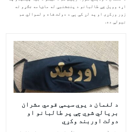
اړه وویل چې طالبانو د پنجشنبې له ماښامه جګړو ته
زور ورکړی او په لړ کې یې د دولت شاه و لسوالي هم
نیولې ده.