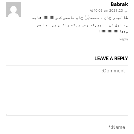
‌Babrak
مې 23, 2021 At 10:03 am
طا لبان ځان د محمد(ص) ځای ناستی ګڼي!!!!!!!!!! شاید
په اول کې د اوربند وحی ورته راغلي وي او اوس د
جنګ!!!!!!!!!!!!!!!!!!
Reply
LEAVE A REPLY
Comment:
me:*