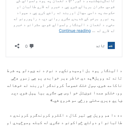
د الینګار یوه بل اوسېدونکي، د نوم د نه ښودلو په شرط
تاند ته وویل«په دې خاطر ډېر خوابدی یم چې زموږ هڅې
ناکامه شوې. ټول خلک خصوصاً کروندګر اوربند ته خوشاله
وو. خلکو همدا غوښتل خو اوس چې جګړې بیا پیل شوي دي،
ښايي ډېرې سختې ورځې مو شروع شي.»
ده دا هم وویل چې تېر کال د اکثرو کروندګرو کروندې د
طالبانو او دولتي ځواکونو د جګړې له کبله وسوځېدې او