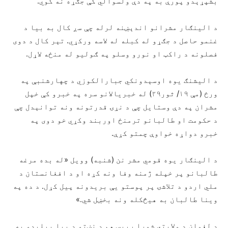
بشپړېدو پورې به په دې ولسوالي کې جګړه نه کوي.
د الینګار مشرانو اندېښنه لرله چې سږ کال به بیا د
غنمو حاصل د جګړو له کبله له لاسه ورکړي. تېر کال د دوی
فصلونه د راکټ او نورو وسلو په ګولیو له منځه لاړل.
د الیشنګ یوه اوسېدونکي جبارالکوزي د چهارشنبې په
ورځ (مې ۱۹/ ثور۲۹) له خبریالانو سره په خبرو کې خپل
مشران په دې وستایل چې د نړۍ قدرتونه ونه توانېدل چې
د حکومت او طالبانو ترمنځ اوربند وکړي خو دوی په
خبرو دواړه خواوې چمتو کړې.
د الینګار یوه قومي مشر نن (شنبه) وویل «له بده مرغه
طالبانو پر خپله ژمنه وفا ونه کړه او د افغانستان د
ملي اردو د تلاشۍ پر پوستو یې بریدونه پیل کړل. د ده په
وینا طالبان به هیڅکله ونه بخښل شي.»
د لغمان د ولایتي شورا رييس هم د نښتو د بیا پیلېدو په