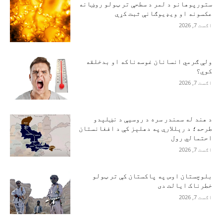
ستورپوهانو د لمر د سطحې تر ټولو روښانه
عکسونه او ویډیوګانې ثبت کړې
اګست 7, 2026
ولې ګرمي انسانان غوسه‌ناکه او بدخلقه
کوي؟
اګست 7, 2026
د هند له سمندر سره د روسیې د نښلېدو
طرحه؛ د رېللارې په دهلېز کې د افغانستان
احتمالي رول
اګست 7, 2026
بلوچستان اوس په پاکستان کې تر ټولو
خطرناک ایالت دی
اګست 7, 2026