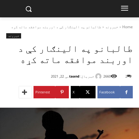
Home
خبرونه
طالبانو په الینګار کې د اوربند موافقه ماته کړه
خبرونه
طالبانو په الینګار کې د
اوربند موافقه ماته کړه
خبریال:
taand
2
2660
مې 22, 2021
Pinterest
X
Facebook