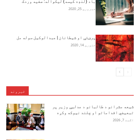
باد (لنډه کیسه) لیکواله: صفیه وردک
فبروري 25, 2020
پرښتې او شیطانان | عبدالوکیل سوله مل
جنوري 14, 2020
خبرونه
شیعه مشرانو د طالبانو د عدلیې وزیر پر
تبعیضي اقداماتو او چلند نیوکه وکړه
اګست 7, 2026