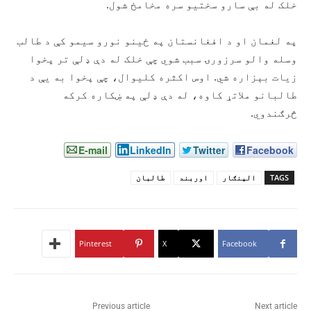
خلک له بې سارو سختیو سره مخامخ شول.
په لغمان او د افغانستان په ځینو نورو سیمو کې د طالب
وسله والو سرزورۍ سبب شوي چې خلک له دې ډلې تر پخوا
زیات بېزاره شي. اوس اکثره کلیوال، چې پخوا به یې د
طالبانو ملاتړ کاوه، له دې ډلې په ښکاره کرکه
څرګندوي.
E-mail
LinkedIn
Twitter
Facebook
TAGS
الینګار
اوربند
طالبان
Pinterest
X
Facebook
Previous article
Next article