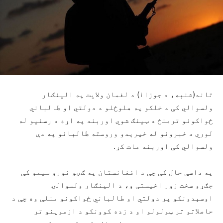
تاند(شنبه، د جوزا۱) د لغمان ولایت په الینګار
ولسوالي کې د خلکو په هلوځلو د دولتي او طالباني
ځواکونو ترمنځ د ټینګ شوي اوربند په اړه د رسنیو له
لوري د خبرونو له خپرېدو وروسته طالبانو په دې
ولسوالي کې اوربند مات کړ.
په داسې حال کې چې د افغانستان په ګڼو نورو سیمو کې
جګړو سخت زور اخیستی و، د الینګار ولسوالۍ
اوسېدونکو پر دولتي او طالباني ځواکونو منلې وه چې د
حاصلاتو تر ټولولو او د زده کوونکو د ازموینو تر