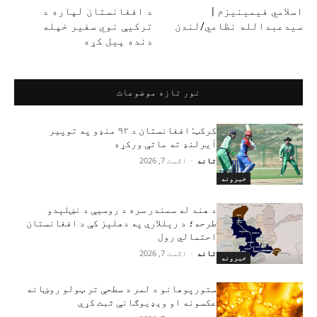
اسلامي فیمینیزم |
د افغانستان لپاره د
سیدعبدالله نظامي/لندن
ترکیې نوي سفیر خپله
دنده پیل کړه
نور تازه موضوعات
کرکټ: افغانستان د ۹۲ منډو په توپیر
آیرلنډ ته ماتې ورکړه
تاند
-
اګست 7, 2026
خبرونه
د هند له سمندر سره د روسیې د نښلېدو
طرحه؛ د رېللارې په دهلېز کې د افغانستان
احتمالي رول
تاند
-
اګست 7, 2026
خبرونه
ستورپوهانو د لمر د سطحې تر ټولو روښانه
عکسونه او ویډیوګانې ثبت کړې