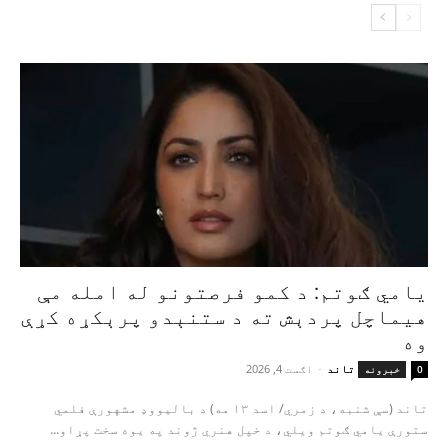
یامي ګوتم: د کمو فرصتونو له امله مې
هیماچل پردېش ته د ستنېدو پرېکړه کړې
وه
تاند
-
اګست 4, 2026
0
خبرونه
تاند (سې شنبه، د زمري/ اسد ۱۳ مه) د بالیووډ مشهورې فلمي
ستورې یامي ګوتم ویلي، د خپل هنري ژوند په یوه سخت پړاو...