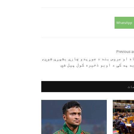
WhatsApp
Previous ar
ه او عروس بند د جوړېدو چارې بشپړې شوي،
ه په کې د اوبو ذخیره کول پیل شي
ات