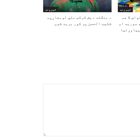
خبرونه
خبرونه
اښ لا هم
د بنګله دېش کرکټ ملي لوبغاړي،
 سوریه او
شکیب الحسن پر کور برید شوی
پیاوړتیا