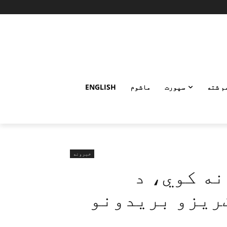
م شته
سپورت
ماشوم
ENGLISH
خبرونه
نه کوي، د
ریزو بریدونو