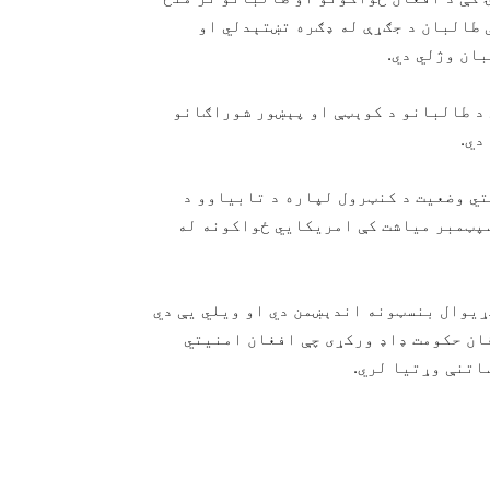
 طالبان د جګړې له ډګره تښتېدلي او
 د طالبانو د کوېټې او پېښور شوراګانو
دي.
ي وضعیت د کنټرول لپاره د تابیاوو د
سپټمبر میاشت کې امریکايي ځواکونه له
ړیوال بنسټونه اندېښمن دي او ویلي یې دي
غان حکومت ډاډ ورکړی چې افغان امنیتي
اتنې وړتیا لري.