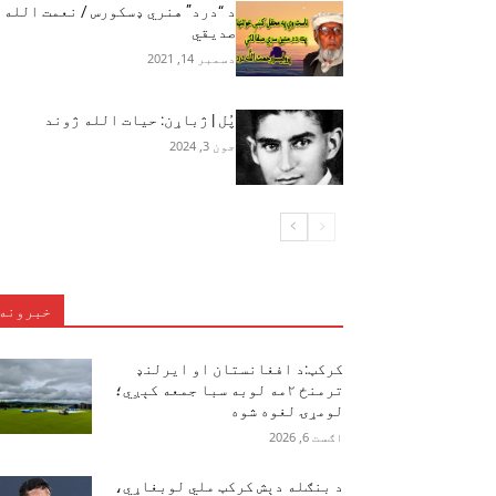
د “درد” هنري ډسکورس / نعمت الله
صدیقي
دسمبر 14, 2021
پُل | ژباړن: حیات الله ژوند
جون 3, 2024
خبرونه
کرکټ:د افغانستان او ایرلنډ
ترمنځ ۲مه لوبه سبا جمعه کېږي؛
لومړۍ لغوه شوه
اګست 6, 2026
د بنګله دېش کرکټ ملي لوبغاړي،