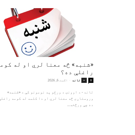
«شنبه» څه معنا لري او له کوم
راغلې ده؟
تاند
-
اګست 6, 2026
+
0
تاند - د اوونۍ د ورځو په نومونو کې د «شنبه»
وروستاړی څه معنا لري او دا کلمه له کومه راغلې
ده چې ورڅخه...