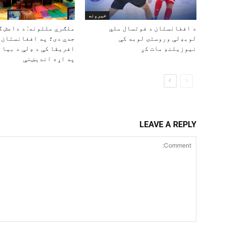
خبرونه
د افغانستان د فوتسال ملي
ملګري ملتونه: د داعش ګو
لوبډلې وروستۍ لوبه کې
جدي دی؛ په افغانستان،
نیوزیلنډ مات کړ
افریقا کې د ډلې د بیا 
په اړه اندېښنې
LEAVE A REPLY
Comment: