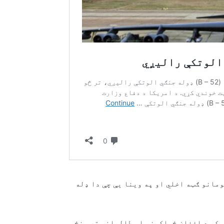
مانو ګټه اخلي او په وینا یې چې دا ډله
 کې د افغان ځواکونو او طالبانو تر منځ