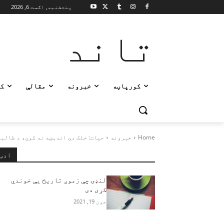
پنجشنبه, اګست 6, 2026
تاند
کورپاڼه
خبرونه
مقالې
ک
Home
خبرونه
حیات: خلک دې اندېښه نه کوي، د طالبا
ادب
لنډۍ چې زموږ تاریخ یې خوندي
کړی دی
جون 19, 2021