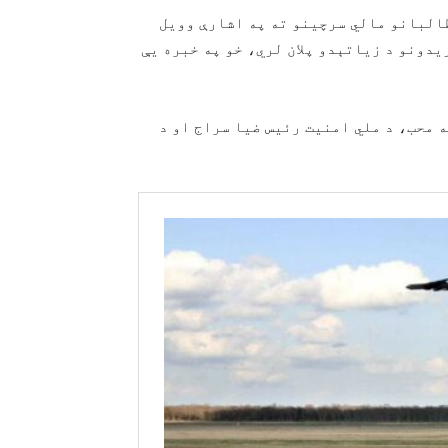
طالبانو مالي سرچینو ته په اشارې وویل
دونو د زیاتېدو پلان لري، خو په خبره یې
 محب، د ملي امنیت رئیس ضیا سراج او د