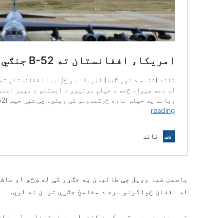
یاسین ضیا وویل چې طالبان په جګړو کې له ښځو او ماشو
له افغان ځواکونو سره د مخامخ جګړې توان نه لري.
نوموړي په وروستیو کې د کندهار په ارغنداب ولسوالۍ