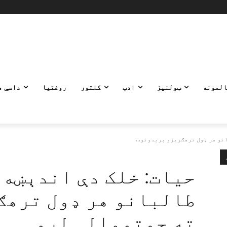
المونه
ټولنیز
ادب
کلتور
روغتیا
داسې ه
نو هر ډول ترهګریزو بریدونو...
حیات: خلک دې اندېښه 
طالبانو هر ډول ترهګ
ته چمتووالی لرو