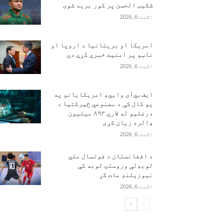
شکیب الحسن پر کور برید شوی
اګست 6, 2026
امریکا او برېتانیا د اروپا او
ناټو پر امنیت خبرې کړې دي
اګست 6, 2026
ایف‌بي‌آی وايي، امریکایانو په
یو کال کې د مصنوعي ځیرکتیا د
درغلیو له لارې ۸۹۳ میلیون
ډالره زیان کړی
اګست 6, 2026
د افغانستان د فوتسال ملي
لوبډلې وروستۍ لوبه کې
نیوزیلنډ مات کړ
اګست 6, 2026