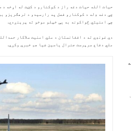
حیات الله حیات دغه راز د کوکنارو د کښت له اړخه د 
چې دغه ډله د کوکنارو فصل په رارسېدو د ترهګریزو بری
چې امنیتي ځواکونه به یې خپلو موخو ته پرېنږدي.
دې غونډې ته د افغانستان د ملي امنیت سلاکار حمدالله
ملي دفاع سرپرست جنرال یاسین ضیا هم خبرې وکړې.
ه