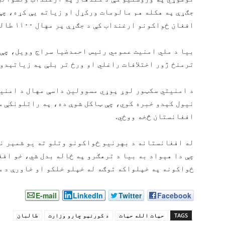
جګړې په هکله هم مالومات ورکړل او زیاته یې کړه، چې
افغان ځواکونو ارغنداب کې د جګړې پر مهال ۱۱۰۰ طالبان وژلي دي.
بیا د ملي امنیت عمومي رئیس احمدضیا سراج وویل، چې
ترمنځ ژور اختلافات راغلي او ورځ تر بلې په زیاتېدو 
د امنیتي سکټور لوړ پوړي مسوولین داسې مهال د امنیت
نیول کېدو خبره کوي، چې ټاکل شوې ده، په راتلونکې 
افغانستان څخه ووځي.
له افغانستانه د بهرنیو ځواکونو وتلو ته یو شمېر ن
چې دا هېواد به بیا د ترهګرو په ځاله بدل شي، خو اف
ځواکونه په خپلواکه توګه له خپلو خلکو او خاورې د س
E-mail
LinkedIn
Twitter
Facebook
TAGS
حیات الله حیات
د کورنیو چارو وزارت
طالبان