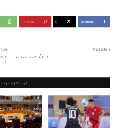
Pinterest
X
Facebook
ticle
Next article
درې/اجمل پسرلی
د شا
ژر ب
نور تازه موضوع