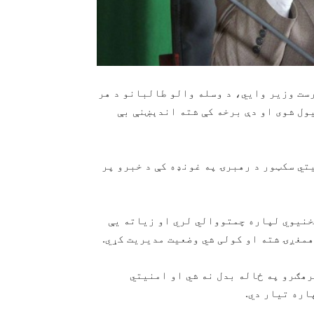
 چارو سرپرست وزیر وايي، د وسله والو طالبانو د هر
ل شوی او دې برخه کې شته اندېښنې بې
ت دا څرګندونې نن شنبه/د ثور ۴/ د امنیتي سکټور د رهبرۍ په غونډه کې د خبرو پر
خنیوي لپاره چمتووالي لري او زیاته یې
همغږۍ شته او کولی شي وضعیت مدیریت کړي.
هګرو په ځاله بدل نه‌ شي او امنیتي
اره تیار دي.