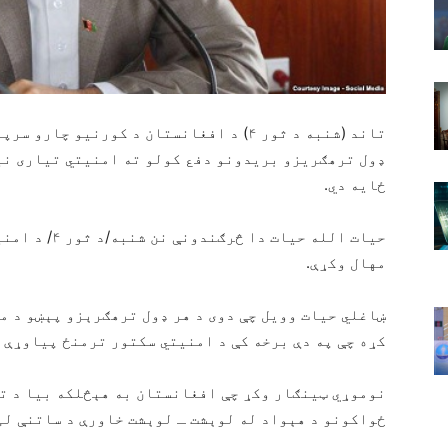
تاند (شنبه د ثور ۴) د افغانستان د کورنیو
ډول ترهګریزو بریدونو دفع کولو ته امنیتي تیاری نیو
ځایه دي.
حیات الله حیا
مهال وکړې.
ښاغلي حیات وویل چې دوی د هر ډول ترهګرېزو پېښو د م
کړه چې په دې برخه کې د امنیتي سکتور ترمنځ پیاوړې 
نوموړي ټینګار وکړ چې افغانستان به هېڅلکه بیا د تر
ځواکونو د هېواد له لوېشت ـ لوېشت خاورې د ساتنې لپ