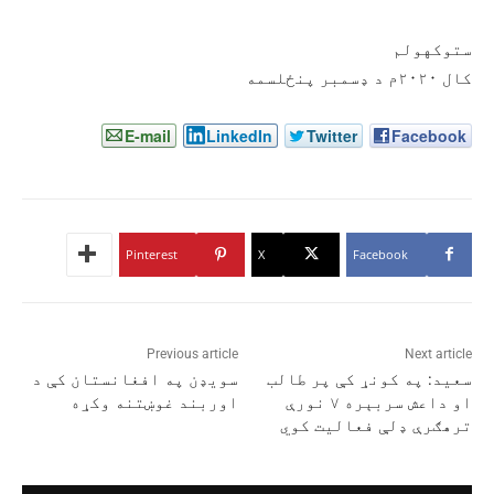
ستوکهولم
کال ۲۰۲۰م د ډسمبر پنځلسمه
E-mail
LinkedIn
Twitter
Facebook
Pinterest
X
Facebook
Previous article
Next article
سعید: په کونړ کې پر طالب
سویډن په افغانستان کې د
او داعش سربېره ۷ نورې
اوربند غوښتنه وکړه
ترهګرې ډلې فعالیت کوي