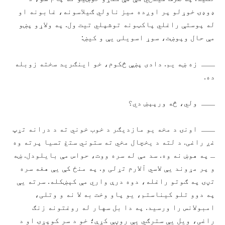
ډوډۍ خوړلو پر اوږده میز ناولي ګیلاسونه، غابونه او
له پوستې راغلي پاکټونه توشپلي تیت ول. په ولاړو پښو
مې حال وپوښت، سوړ اسویلی یې و کیښ:
ـــ زه ښه یم. دادی پښې څکوم، خو اینګرید سخته زوبله
ده.
ـــ ولي، څه ورپېښ دي؟
ـــ اونۍ د مخه یو مازدیګر د خوب خوني ته د درانه تړپ
غږ راغی. د لته د یخچال مخي ته ستوني ستغ تسیا پرته وه
ـ په هوښ نه وه. سد مې له سره ووت، حواس مې بایلودل. ښه
و پر مړوند یې لاسي آلارم تړلی و. په منځ کې یې هغه سره
تڼۍ په ګوتو راغله، دوه درې واري مې کېښکله. سرته یې
په دوو تلو کیناستم، یو پاو وخت به لا نه و وتلی،
امبولانس را ورسید. په دا بل سهار له روغتونه زنګ
راغی، ویل یې سترګي یې روڼې کړې؛ خو د سر کوپړۍ او د