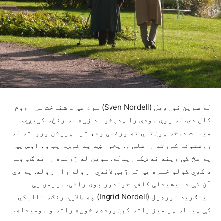
له سوین نورډیل (Sven Nordell) سره مې د شناخت سږ اووم
کال دی. له یوې مودې را پدېخوا د زړه له رنځه کړیږي.
میاست دمخه پوښتني ته ورغلی وم، تر اپریشن وروسته له
روغتونه کورته راغلی و. پخوا ښه په غوښه پټ و، اوس یې
په مخ کې وینه نه ښکاريدله. سوین له ژونده راته ګډ وـ
د کډي کولو خبره یې تر ژبې لاندي اړوله را اړوله. په دې
آن کې د ایشیدلې کافي خوندور بوی راغی. میرمن یې
اینګرید نورډیل (Ingrid Nordell) په طلایي رنګه نالبکي
کې پیاله پر میز راته کېښووده، خوږه راته و موسیدله.