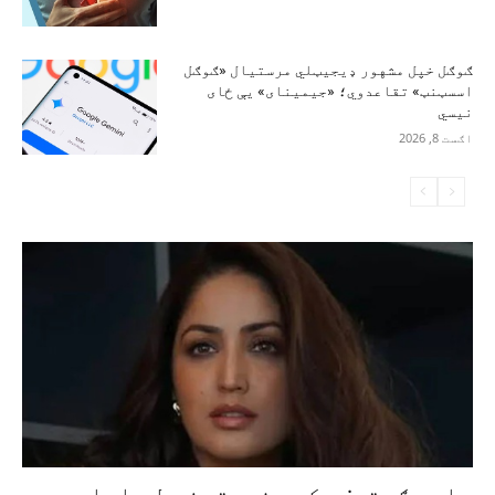
ګوګل خپل مشهور ډیجیټلي مرستیال «ګوګل
اسسټنټ» تقاعدوي؛ «جیمینای» یې ځای
نیسي
اګست 8, 2026
یامي ګوتم: د کمو فرصتونو له امله مې