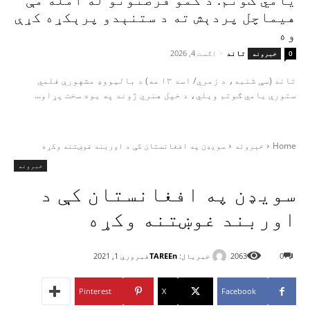
هیماچل پردېش ته د ستنېدو پرېکړه کړې
وه
تاند
-
اګست 4, 2026
0
خبرونه
تاند (سې شنبه، د زمري/ اسد ۱۳ مه) د بالیووډ مشهورې فلمي
ستورې یامي ګوتم ویلي، د خپل هنري ژوند په یوه سخت پړاو...