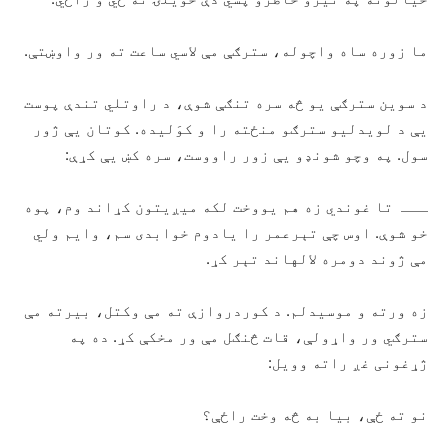
ما زوره ساه واچوله، سترګې مې لاسي ساعت ته ور واوښتې.
د سوین سترګې یو څه سره تنګې شوې، د راوتلي تندې پوست
یې د لویدلیو سترګو منځته را و کوَلیده. کوتان یې ژور
سول. په وچو شونډو یې زور راووست، سره کښ یې کړې:
ـــ تا غوندي زه هم یووخت لکه میږیتون کړاند وم، پوه
خو شوې. اوس چې تېرعمر را یادوم خوابدی سم، وایم ولي
مې ژوند دومره لالهاند تېر کړ.
زه ورته و موسیدلم. د کوردروازې ته مې وکتل، بیرته مې
سترګي ور واړولې، قات څنګل مې ور مخکې کړ. ده په
ژړغونی غږ راته وویل:
نو ته ځې، بیا به څه وخت راځې؟