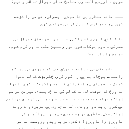
سوین د اوږدې المارۍ مخامخ خالي دیوال ته لاس و نیو:
ـــ هاغه منظرې چې تا هم ښې ایسولې، نن مې را کښته
کړې. په دغه لوی کارټن کې مې خوندې کړې.
ما کاغذي کارټن ته وکتل، د اړخ پر خړبخوَن دیوال مې
سترګې د دوی چوکاټ شوي تور و سپین عکس ته ور کږې شوې،
ده مخ را واړاوه:
ـــ دغه عکس مې د واده د ورځي دی. که میرمن مې بیرته
راغله… یوځای به یې را کوز کړو. څلویښت کاله پخوا
کمون دا حویلۍ په امتیازي کرایه راکړه؛ د کډي راوړلو
په ورځ له خوشحالۍ په کالو کې نه ځایېدم. میرمن مې هم
زیاته ورته هوسیده. د واده مراسم مو دلې نیولي وو. اوس
مې ګزران په دواوو دی، له ناچارۍ یې پریږدو. د ژوند
زیاتره ښې خاطرې مو په همدې سپیرو دیوالونو کې
تاوېږي را تاوېږي؛ د کډي تر باریدو وروسته به مو
خیالونه په تیرو خاطرو پسي دې حویلۍ ته ځي و راځي.