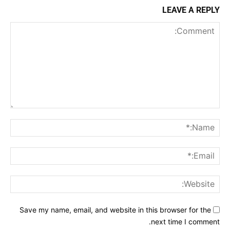
LEAVE A REPLY
Comment:
me:*
ail:*
ite:
Save my name, email, and website in this browser for the
next time I comment.