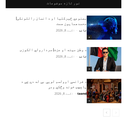
نور تازه موضوعات
مصنوعي ځیرکتیا او د انسان راتلونکی|
محمدهمایون همت
تاند
-
اګست 8, 2026
+
د وطن مینه او عزت| سردارولي الکوزی
تاند
-
اګست 8, 2026
+
د فرانسې اوولسم لویې بې له دې چې د
پاچهۍ خوند وڅکي ومړ
taand
-
اګست 8, 2026
+