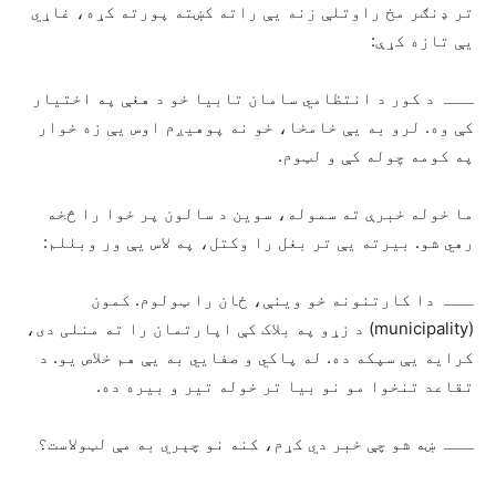
تر ډنګر مخ راوتلې زنه یې راته کښته پورته کړه، غاړي
یې تازه کړې:
ـــ د کور د انتظامي سامان تابیا خو د هغې په اختیار
کې وه. لرو به یې خامخا، خو نه پوهیږم اوس یې زه خوار
په کومه چوله کې و لټوم.
ما خوله خبرې ته سموله، سوین د سالون پر خوا را څخه
رهي شو. بیرته یې تر بغل را وکتل، په لاس یې ور وبللم:
ـــ دا کارتنونه خو وینې، ځان را ټولوم. کمون
(municipality) د زړو په بلاک کې اپارتمان را ته منلی دی،
کرایه یې سپکه ده. له پاکي و صفايي به یې هم خلاص یو. د
تقاعد تنخوا مو نو بیا تر خوله تیر و بیره ده.
ـــ ښه شو چې خبر دي کړم، کنه نو چېري به مې لټولاست؟