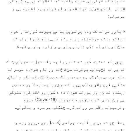
د میړه له خولې یې خبره واخیسته. لفظونه يې په ژبه کې
لاندي باندي شول، خو د لاسونو او شونډو په اشاره یې و
پوهولم:
« باور مې نه کاوه، چې سوین به مې بیرته کورته راشي،
زیاته ورته خوشحاله یم. د لته د بې ساه دیوالونو تر
منځ نور نو له تکي تنهايي نږدې و زاره چاودې شم. »
نن چې له دفتره کور ته تلم، را په یاد شول. د حویلۍ څنګ
ته يې له غځیدلي یوطرفه سړک څخه ور تاو شوم. د موټر له
هنداري مې سترګې په سوین و لګیدې، کړکۍ ته لکه د لرګي
ستنيې نیغ ولاړ و. لاس یې راته و ښوراوه. زه لا پر سمنټي
زینه، نه وم ور پورته شوی؛ ده د کور ور خلاص کړ، سترګې
یې و ځلیدې. تر منځ مو د کورونا (Covid-19) ویره
وترهیدله، لاس مې ور نه کړـ څنګلي مو سره و جنګولې.
پخلنځي ته یې و بللم. د چڼاسي (ګنت) بوی مې پر پزه و
لګید. په ظرف مینځي کې مې ککړو لوښیو ته پام شو، د