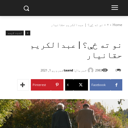
Home
+
نو ته ځې؟ | عبدالکریم حقانیار
+
لنډه کیسه
نو ته ځې؟ | عبدالکریم
حقانیار
خبریال:
taand
0
2983
فبروري 1, 2021
Pinterest
X
Facebook