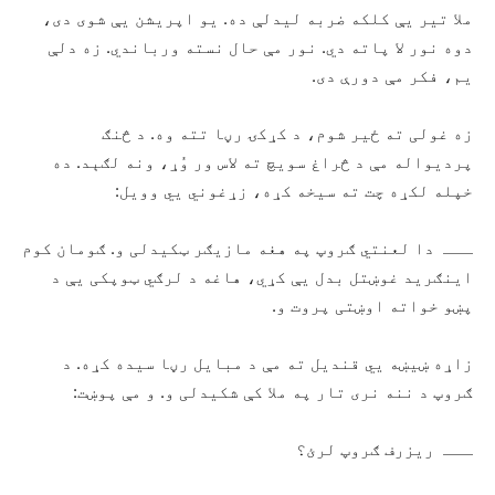
ملا تیر یې کلکه ضربه لیدلې ده. یو اپریشن یې شوی دی،
دوه نور لا پاته دي. نور مې حال نسته ورباندي. زه دلې
یم، فکر مې دورې دی.
زه غولی ته ځیر شوم، د کړکۍ رڼا تته وه. د څنګ
پردیواله مې د څراغ سویچ ته لاس ور وُړ، ونه لګېد. ده
خپله لکړه چت ته سیخه کړه، زړغوني یي وویل:
ـــ دا لعنتي ګروپ په هغه مازیګر ټکیدلی و. ګومان کوم
اینګرید غوښتل بدل یې کړي، هاغه د لرګي ټوپکی یې د
پښو خواته اوښتی پروت و.
زاړه ښیښه يي قندیل ته مې د مبایل رڼا سیده کړه. د
ګروپ د ننه نری تار په ملا کې شکیدلی و. و مې پوښت:
ـــ ریزرف ګروپ لرئ؟