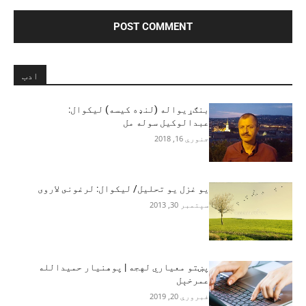
ادب
بنګړیواله (لنډه کیسه) لیکوال:
عبدالوکیل سوله مل
جنوري 16, 2018
يو غزل يو تحليل/ ليکوال: لرغونى لاروى
سپتمبر 30, 2013
پښتو معیاري لهجه | پوهنیار حمیدالله
عمرخېل
فبروري 20, 2019