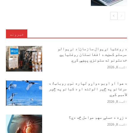
خبرونه
د روغتیا نړیوال سازمان: د نړیوالو
مرستو کمښت د افغانستان روغتیايي
خدمتونو ته ستونزې پېښې کړي
اګست 8, 2026
د هوا او اوبو دواړو لپاره نوی روباټ؛ د
مرغانو په څېر الوتنه او د کبانو په څېر
لامبو کوي
اګست 8, 2026
د زړه د حملې مهم عوامل څه دي؟
اګست 8, 2026