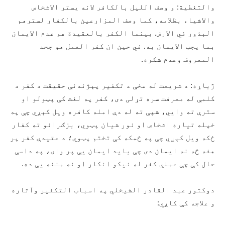
والتغطیة: و وصف اللیل بالکافر لانه یستر الاشخاص
والاشیاء بظلامه، کما وصف المزارعین بالکفار لسترهم
البذور في الارض. بینما الکفر بالعقیدة هو عدم الایمان
بما یجب الایمان به. في حین ان کفر العمل هو جحد
المعروف وعدم شکره.
ژباړه: د شریعت له مخې د تکفیر پېژندنې حقیقت د کفر د
کلمې له معرفت سره تړلی دی، کفر په لغت کې پټولو او
سترې ته وايي، شپې ته له دې امله کافره ویل کېږي چې په
خپله تیاره اشخاص او نور شیان پټوي، بزګرانو ته کفار
ځکه ویل کېږي چې په ځمکه کې تختم پټوي؛ د عقیدې کفر پر
هغه څه نه ایمان دی چې باید ایمان يې پر وای، په داسې
حال کې چې عملي کفر له نیکو انکار او نه مننه يې ده.
دوکتور عبد القادر الشیخلي په اسباب التکفیر وآثاره
و علاجه کې کاږي: