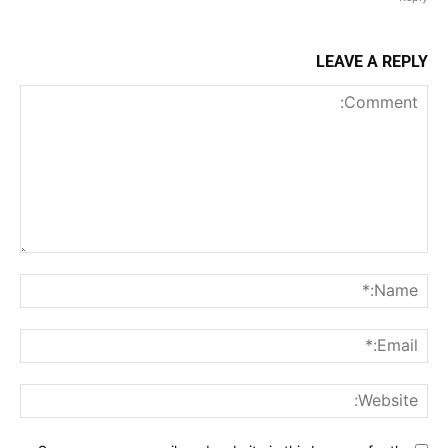
LEAVE A REPLY
Comment:
me:*
ail:*
ite: