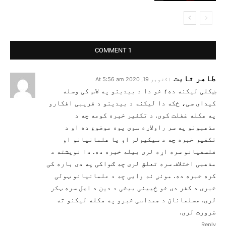
1 COMMENT
طاهر ثابت
اکتوبر 19, 2020 At 5:56 am
ښکلی لیکنه ده؛ خو دا د بیدینو په لاس کی وسله
کیدای سی، ځکه دا لیکنه د بیدینو د فریبی افکارو
په هکله غفلت کوی. د تکفیر خبره کومه چه د
مذهبونو په سر راولاړه سوی یوه موضوع ده او د
تکفیر خبره چه د سیکیولر او یا علمانیانو او
فلسفیانو سره اړه لری بیله خبره ده. دا نویشته د
مذهبی اختلاف سره تعلق لری چه ګواکی په دی باره کی
کره خبره ده. مونږ نه وایی چه د علمانیانو ټولی
خبری د کفر دی خو ځیینی بیخی د دین د اصل سره ټکر
لری. مسلمانان د همداسی خبرو په هکله لیکنو ته
ضرورت لری.
Reply