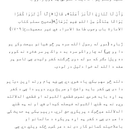
وَأَنْ لَا نُنَازِعَ الْأَمْرَ أَهْلَهُ»، قَالَ: «إِلَّا أَنْ تَرَوْا كُفْرًا
بَوَاحًا عِنْدَكُمْ مِنَ اللهِ فِيهِ بُرْهَانٌ»(صحیح مسلم کتاب
الامارة باب وجوب طاعة الامراء في غیر معصیة…ح: ۱۷۰۹)
ژباړه (موږ له رسول الله سره پر څو شیانو بیعت وکړ یو
دا وو چې) له چارواکو سره به د واک پر سر شخړه نه کوو،
ده ویل: مګر که مو له دوی څرګند کفر ولیدی چې تاسو پر
هغه د الله له خوا دلیل در لودی.
دلته څو مهم ټکي یاد شوي دي چې ښه پام ورته اړین دی: یو
دا دی چې کفر باید واضح او صریح وي، دویم دا چې د کفر
په اړه باید شرعي نصوص قطعي الثبوته او قطعي الدلالته
وي، نه په ظني الثبوته فیصله کیدای شي او نه په ظني
الدلالته هيڅوک د پریکړې حق لري. درېيم ټکی په حدیث کې
دا هم دی چې د کفر په اړه پریکړه د عالمانو او
باصلاحیته کسانو کار دی نه د هر کس، ځکه ویلي دي چې