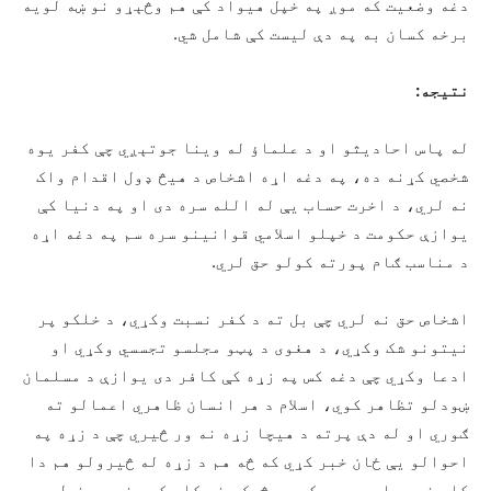
دغه وضعیت که موږ په خپل هیواد کې هم وڅېړو نو ښه لویه
برخه کسان به په دې لیست کې شامل شي.
نتیجه:
له پاس احادیثو او د علماؤ له وینا جوتېږي چې کفر یوه
شخصي کړنه ده، په دغه اړه اشخاص د هيڅ ډول اقدام واک
نه لري، د اخرت حساب يې له الله سره دی او په دنیا کې
یوازې حکومت د خپلو اسلامي قوانینو سره سم په دغه اړه
د مناسب ګام پورته کولو حق لري.
اشخاص حق نه لري چې بل ته د کفر نسبت وکړي، د خلکو پر
نیتونو شک وکړي، د هغوی د پټو مجلسو تجسسي وکړي او
ادعا وکړي چې دغه کس په زړه کې کافر دی یوازې د مسلمان
ښودلو تظاهر کوي، اسلام د هر انسان ظاهري اعمالو ته
ګوري او له دې پرته د هيچا زړه نه ور څيري چې د زړه په
احوالو يې ځان خبر کړي که څه هم د زړه له څیرولو هم دا
کار نه معلومېږي، که هر څوک دغه کار کوي نو پر خپل