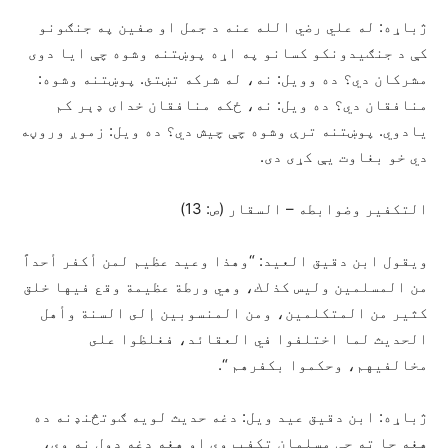
ژباړه: له علي رضي الله عنه د جمل او صفین په جنګونو
کې د جنګیدونکو کسانو په اړه پوښتنه وشوه چې ایا دوی
مشرکان دي؟ ده وویل: نه، له شرکه تښتئ. پوښتنه وشوه:
منافقان دي؟ ده ویل: نه، ځکه منافقان خدای ډېر کم
یادوي. پوښتنه ترې وشوه چې چیش دي؟ ده ویل: زموږ وروڼه
دي خو بغاوت يې کړی دی.
التكفير وضوابطه – السقار (ص: 13)
ويقول ابن دقيق العيد: “وهذا وعيد عظيم لمن أكفر أحداً
من المسلمين وليس كذلك، وهي ورطة عظيمة وقع فيها خلق
كثير من المتكلمين، ومن المنسوبين إلى السنة وأهل
الحديث لما اختلفوا في العقائد، فغلظوا على
مخالفيهم، وحكموا بكفرهم “.
ژباړه: ابن دقیق عید ویل: دغه حدیث لویه ګوتڅنډنه ده
هغه چا ته چې مسلمان تکفیروي او هغه دغه ډول نه وي،