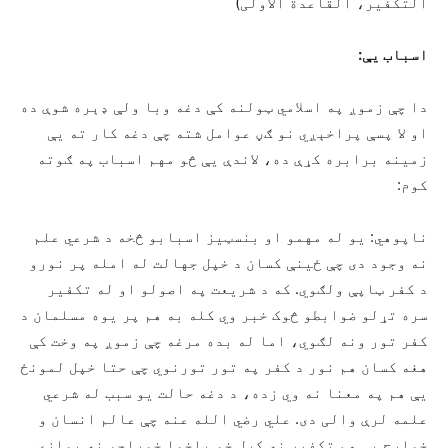
التکفیر، القاعدة الاولی)
اسباب يې:
دا چې زموږ په اسلامي ټولنه کې دغه وبا ولې ډېره شوې ده
او لا پسې پراخېږي نو ګڼ عوامل شته چې دغه کار ته يې
زمینه برابره کړې ده، لاندې يې څو مهم اسباب په ګوته
کوم:
ناپوهي: یو له مهمو او بنسټیز اسبابو څخه د شرعي علم
نه وجود دی چې ځينې کسان د خپل جهالت له امله پر نورو
د کفر ټاپې ولګوي. که د شریعت په اصولو او له تکفیر
سره تړلو ضوابطو څوک خبر وي کله به هم پر یوه مسلمان د
کفر تور ونه لګوي، اما له بده مرغه چې زموږ په وخت کې
هغه کسان هم نور د کفر په تور تورنوي چې حتا خپل لمونځ
يې هم په معنا نه وي زده، د دغه حالت یو سبب له شرعي
علمه لرې والی دی. علي رضي الله عنه چې عالم انسان و
خوارج يې هم تکفیر نه کړل خو بلخوا خوراجو نه یوازې