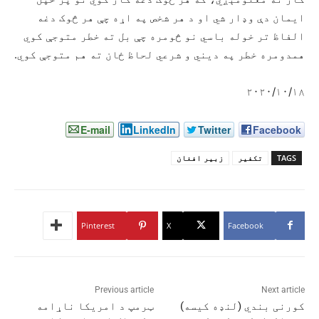
ایمان دې وډار شي او د هر شخص په اړه چې هر څوک دغه
الفاظ تر خوله باسي نو څومره چې بل ته خطر متوجې کوي
همدومره خطر په دیني و شرعي لحاظ ځان ته هم متوجې کوي.
۲۰۲۰/۱۰/۱۸
E-mail
LinkedIn
Twitter
Facebook
TAGS
تکفیر
زبیر افغان
Pinterest
X
Facebook
Previous article
Next article
کورنی بندي (لنډه کیسه)
ټرمپ د امريکا ناړامه