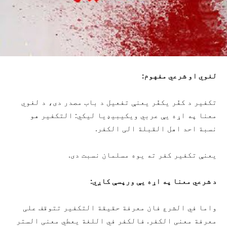
لغوي او شرعي مفهوم:
تکفیر د کفّر یکفّر یعنې تفعیل د باب مصدر دی، د لغوي
معنا په اړه يې عربي ویکیبيډیا لیکي: التکفیر هو
نسبة احد اهل القبلة الی الکفر.
یعنې تکفیر کفر ته یوه مسلمان نسبت دی.
د شرعي معنا په اړه يې ورپسې کاږي:
واما في الشرع فان معرفة حقیقة التکفیر تتوقف علی
معرفة معنی الکفر. فالکفر في اللغة یعطي معنی الستر