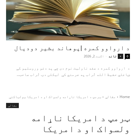
د ارواوو کمره |پوهاند بشیر دودیال
تاند
-
اګست 2, 2026
+
0
د ارواوو کمره د هغه ناولیت نوم دی چې په دغو وروستیو کې
ښاغلي حفیظ الله تُراب په جرمني کې لیکلی دی. تُراب صاحب...