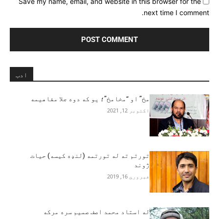
Save my name, email, and website in this browser for the
next time I comment.
ادب
مخ” او “مخامخ”؛ يو که دوه جلا مفاهيمه
اکتوبر 12, 2021
تورتم ته له تورتمه (لنډه کیسه) حیات
ژوند
فبروري 16, 2019
له استاد محمد اصف صمیم سره مرکه