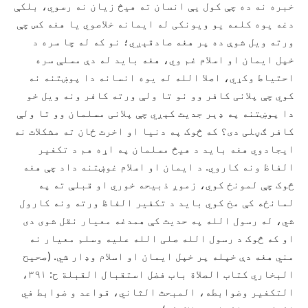
خبره نه ده چې کول يې انسان ته هيڅ زیان نه رسوي، بلکې
دغه یوه کلمه یو ویونکی له ایمانه خلاصوي یا هغه کس چې
ورته ویل شوې ده پر هغه صادقېږي؛ نو که له چا سره د
خپل ایمان او اسلام غم وي، هغه باید له دې مسلې سره
احتیاط وکړي، اصلا الله له یوه انسانه دا پوښتنه نه
کوي چې پلانی کافر وو نو تا ولې ورته کافر ونه ویل خو
دا پوښتنه په ډېر جدیت کېږي چې پلانی مسلمان وو تا ولې
کافر ګڼلی دی؟ که څوک په دنیا او اخرت ځان ته مشکلات نه
ایجادوي هغه باید د هيڅ مسلمان په اړه هم د تکفیر
الفاظ ونه کاروي. د ایمان او اسلام غوښتنه داد چې هغه
څوک چې لمونځ کوي، زموږ ذبیحه خوري او قبلې ته په
لمانځه کې مخ کوي باید د تکفیر الفاظ ورته ونه کارول
شي، له رسول الله په حدیث کې همدغه معیار نقل شوی دی
او که څوک د رسول الله صلی الله علیه وسلم معیار نه
مني هغه دې خپله پر خپل ایمان او اسلام وډار شي. (صحیح
البخاري کتاب الصلاة باب فضل استقبال القبلة ح: ۳۹۱،
التکفیر وضوابطه، المبحث الثاني، قواعد و ضوابط في