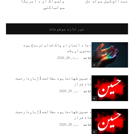
عبدالوکیل سوله مل
ولسواک او د امريکا
ټولټاکنې
نور تازه موضوعات
دعا د انسان او پاک خدای ترمنځ یوه
معنوي اړیکه
تاند
-
جولای 28, 2026
+
د حسین شهادت: یوه مطالعه | ژباړه: رحمت
شاه فراز
تاند
-
جون 29, 2026
+
د حسین شهادت: یوه مطالعه | ژباړه: رحمت
شاه فراز
تاند
-
جون 28, 2026
+