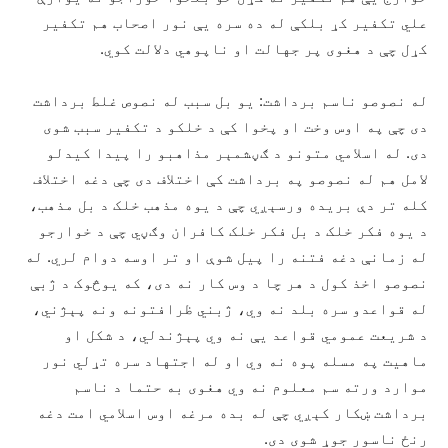
علي تکفیر کړ بلکې له ده سره يې نور اصحاب هم تکفیر
کړل چې د هغوی پر جهالت او ناپوهي دلالت کوي.
له نصوصو ناسم برداشت: یو بل سبب له نصوص غلط برداشت
دی چې په اوس وخت او پخوا کې د خلکو د تکفیر سبب شوی
دی. له اسلامي متونو د ګڼشمېر مذاهبو را پيدا کیدلو
لامل هم له نصوصو په برداشت کې اختلاف دی چې دغه اختلاف
کله تر دې بریده ورسېږي چې د یوه مذهب خلک د بل مذهب،
د یوه فکر خلک د بل فکر خلک کافران وګڼي چې د خوارجو
له زمانې دغه فتنه را پيل شوې او تر اوسه دوام لري. له
نصوصو اخذ کول د هر چا د وس کار نه دی، که یوڅوک د ژبې
له قواعدو سره بلد نه وي، ژبني ظرافتونه ونه پېژني،
د شریعت عمومي قواعد يې نه وي پېژندلي، د شکل او
ماهیت په مسله پوه نه وي او له اجتهاد سره تړلي نور
موارد ورته سم معلوم نه وي هغوی به حتما د ناسم
برداشت ښکار کېږي چې له بده مرغه اوس اسلامي امت دغه
رنځ ناسور جوړ شوی دی.