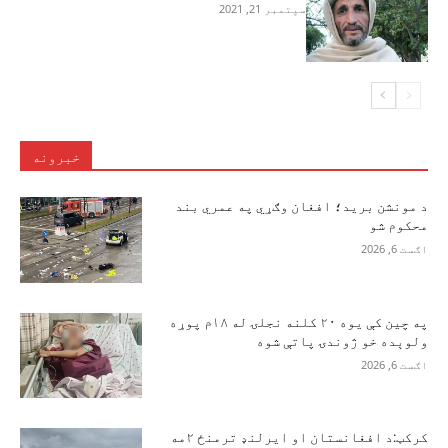
سپتمبر 21, 2021
خبرونه
د مونشن برید؛ افغان وګړي په عمري بند
محکوم شو
اګست 6, 2026
په چین کې یوه ۲۰ کلنه نجلۍ له ۱۸م پوړه
ولوېده خو ژوندۍ پاتې شوه
اګست 6, 2026
کرکټ:د افغانستان او ایرلنډ ترمنځ ۲مه