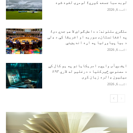
لوبه سبا جمعه کېږي؛ لومړۍ لغوه شوه
اګست 6, 2026
ملګري ملتونه: د داعش ګواښ لا هم جدي دی؛
په افغانستان، سوریه او افریقا کې د ډلې
د بیا پیاوړتیا په اړه اندېښنې
اګست 6, 2026
ایف‌بي‌آی وايي، امریکایانو په یو کال کې
د مصنوعي ځیرکتیا د درغلیو له لارې ۸۹۳
میلیون ډالره زیان کړی
اګست 6, 2026