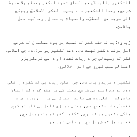
التکفیر بالباطل هو الصاق تمهة الکفر بمسلم بلا ضابط
شرعي، وهذا التکفیر داء یصیب الفکر الاسلاميّ ویؤدّي
الی مزید من التطرّف والقیام باعمال إرهابّیة تخلّ
بالامن.
ژباړه: په ناحقه کفر ته نسبت پر یوه مسلمان له شرعي
اصل پرته د کفر تهمت دی، دغه تکفیر یو مرض دی چې اسلامي
فکر ته رسیدلی چې د زیات تشدد او داسې ترهګریزو
اعمالو سبب کېږي چې امن اخلالوي.
تکفیر د مزیدو باب دی، چې اصلي ریښه يې له کفره راغلې
ده، له دې امله يې شرعي معنا کې پر هغه څه د نه ایمان
یادونه راغلې ده چې باید ایمان يې پر راوړی وای. د
تفعیل باب متعدي دی، معنی یوازې فاعل يې کار نه کوي
بلکې مفعول هم غواړي، تکفیر کفر ته منسوبول دي،
تعلیم بل ته ښودل دي او داسې نور هم.