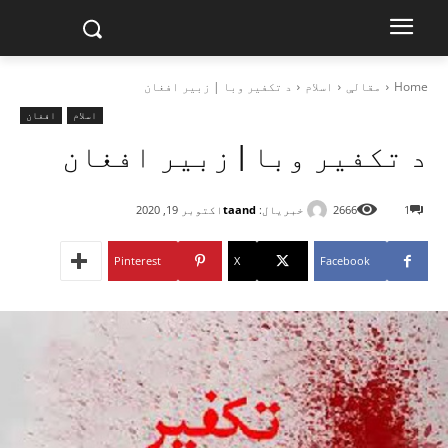
Home
مقالې
اسلام
د تکفیر وبا | زبیر افغان
اسلام
افغان
د تکفیر وبا | زبیر افغان
خبریال:
taand
1
2666
اکتوبر 19, 2020
Pinterest
X
Facebook