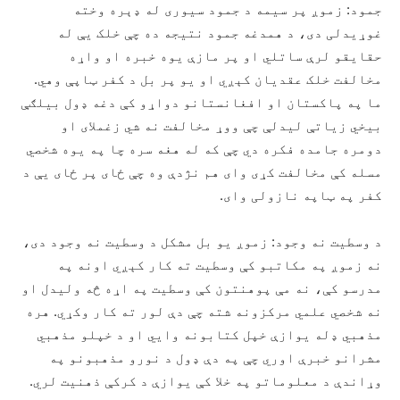
جمود: زموږ پر سیمه د جمود سیوری له ډېره وخته
غوړیدلی دی، د همدغه جمود نتیجه ده چې خلک يې له
حقایقو لرې ساتلي او پر مازې یوه خبره او واړه
مخالفت خلک عقدیان کېږي او یو پر بل د کفر ټاپې وهي.
ما په پاکستان او افغانستانو دواړو کې دغه ډول بیلګې
بیخي زیاتې لیدلې چې ووړ مخالفت نه شي زغملای او
دومره جامده فکره دي چې که له هغه سره چا په یوه شخصي
مسله کې مخالفت کړی وای هم نژدې وه چې ځای پر ځای يې د
کفر په ټاپه نازولی وای.
د وسطیت نه وجود: زموږ یو بل مشکل د وسطیت نه وجود دی،
نه زموږ په مکاتبو کې وسطیت ته کار کېږي اونه په
مدرسو کې، نه مې پوهنتون کې وسطیت په اړه څه ولیدل او
نه شخصي علمي مرکزونه شته چې دې لور ته کار وکړي. هره
مذهبي ډله یوازې خپل کتابونه وايي او د خپلو مذهبي
مشرانو خبرې اوري چې په دې ډول د نورو مذهبونو په
وړاندې د معلوماتو په خلا کې یوازې د کرکې ذهنیت لري.