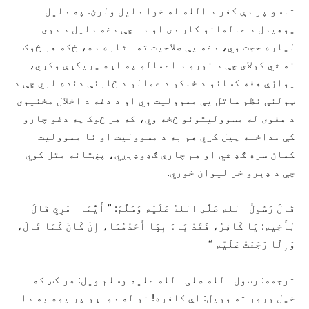
تاسو پر دې کفر د الله له خوا دلیل ولرئ. په دلیل
پوهیدل د عالمانو کار دی او دا چې دغه دلیل د دوی
لپاره حجت وي، دغه يې صلاحیت ته اشاره ده، ځکه هر څوک
نه شي کولای چې د نورو د اعمالو په اړه پریکړې وکړي،
یوازې هغه کسانو د خلکو د عمالو د څارنې دنده لري چې د
ټولنې نظم ساتل يې مسوولیت وي او د دغه د اخلال مخنیوی
د هغوی له مسوولیتونو څخه وي، که هر څوک په دغو چارو
کې مداخله پيل کړي هم به د مسوولیت او نا مسوولیت
کسان سره ګډ شي او هم چارې ګډوډېږي، پښتانه متل کوي
چې د ډېرو خر لیوان خوري.
قَالَ رَسُولُ اللهِ صَلَّى اللهُ عَلَيْهِ وَسَلَّمَ: ” أَيُّمَا امْرِئٍ قَالَ
لِأَخِيهِ: يَا كَافِرُ، فَقَدْ بَاءَ بِهَا أَحَدُهُمَا، إِنْ كَانَ كَمَا قَالَ،
وَإِلَّا رَجَعَتْ عَلَيْهِ “
ترجمه: رسول الله صلی الله علیه وسلم ویل: هر کس که
خپل ورور ته وویل: اې کافره! نو له دواړو پر یوه به دا