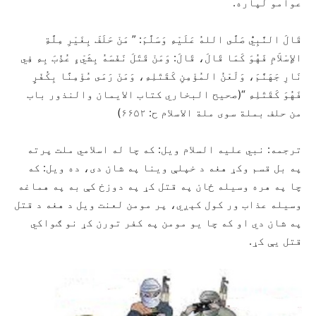
عوامو لپاره.
قَالَ النَّبِيُّ صَلَّى اللهُ عَلَيْهِ وَسَلَّمَ: ” مَنْ حَلَفَ بِغَيْرِ مِلَّةِ
الإِسْلاَمِ فَهُوَ كَمَا قَالَ، قَالَ: وَمَنْ قَتَلَ نَفْسَهُ بِشَيْءٍ عُذِّبَ بِهِ فِي
نَارِ جَهَنَّمَ، وَلَعْنُ المُؤْمِنِ كَقَتْلِهِ، وَمَنْ رَمَى مُؤْمِنًا بِكُفْرٍ
فَهُوَ كَقَتْلِهِ “(صحیح البخاري کتاب الایمان والنذور باب
من حلف بملة سوی ملة الاسلام ح: ۶۶۵۲)
ترجمه: نبي علیه السلام ویل: که چا له اسلامي ملت پرته
په بل قسم وکړ هغه د خپلې وینا په شان دی، ده ویل: که
چا په هره وسیله ځان په قتل کړ په دوزخ کې به په هماغه
وسیله عذاب ور کول کېږي، پر مومن لعنت ویل د هغه د قتل
په شان دي او که چا یو مومن په کفر تورن کړ نو ګواکي
قتل يې کړ.