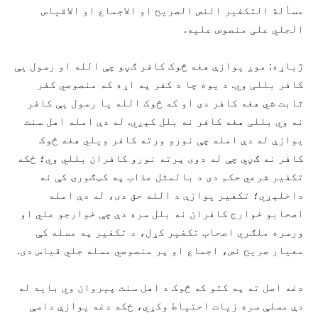
مسألة التکفیر النص الصریح او الاجماع او الاقیاس
الجلي علی منصوص علیه.
ژباړه: موږ یوازې هغه څوک کافر ګڼو چې الله او رسول يې
کافر بللی وي. د یوه چا د کفر په اړه که منصوصي کفر
ثابت شي هغه کافر دی او که څوک الله یا رسول يې کافر
نه وي بللی هغه کافر نه بلل کېږي. له دې امله اهل سنت
یوازې له دې امله چې نورو ورته کافر ویلي هغه څوک
کافر نه ګڼي چې له دوی پرته نورو کافران بللي وي؛ ځکه
تکفیر شرعي حکم دی د بالمثل عذاب په کټګورۍ کې نه
داخلېږي؛ تکفیر یوازې د الله حق دی، له دې امله
اصحابو خوارج کافران نه بلل سره دې چې خوارجو علي او
ورسره ملګري اصحاب تکفیر کړل، د تکفیر په مسله کې
معیار صریح نص، اجماع او پر منصوصي مسله جلي قیاس دی.
دغه اصل ته په کتو که څوک د اهل سنت پيروان وي باید له
دې مسلې سره زیات احتیاط وکړي، ځکه دغه یوازې داسې