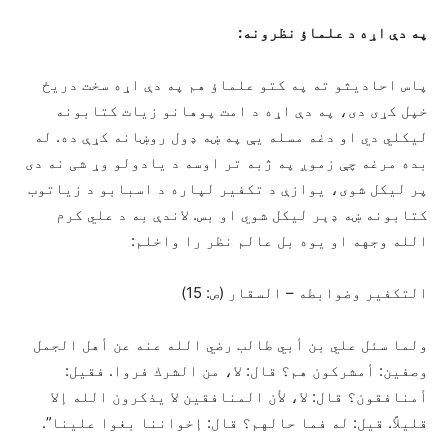
په دې اړه د علماؤ نظرونه:
پاس احادیثو ته په کتو علماؤ هم په دې اړه سخت دريځ
خپل کړی دی، په دې اړه د امت پوهانو زیات کتابونه
لیکلي دي او دغه مسله يې په ښه ډول روښانه کړې ده. له
بده مرغه چې زموږ په ژبه تر اوسه د یادولو وړ شی نه دی
پر لیکل شوی، یوازې د تکفیر لپاره د اسبابو د زیاتوب
کتابونه ښه ډېر لیکل شوي او بس. لاندې به د علي کرم
الله وجهه او یوه بل عالم نظر را واخلم:
التكفير وضوابطه – السقار (ص: 15)
ولما سئل علي بن أبي طالب رضي الله عنه عن أهل الجمل
وصفين: أمشركون هم؟ قال: لا، من الشرك فروا. فقيل:
أمنافقون؟ قال: لا، لأن المنافقين لا يذكرون الله إلا
قليلاً. قيل: له فما حالهم؟ قال: إخواننا بغوا علينا”.