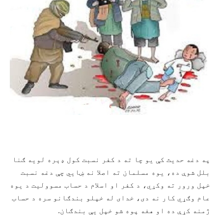
په دغه حدیث کې یو چا ته د کفر نسبت کول ډېره لویه ګنا
بلل شوې ده، یوه مسلمان ته اصلا نه ښايي چې دغه نسبت
خپل ورور ته وکړي، د کفر او اسلام د حساب مسوولیت د یوه
عام وګړي کار نه دی، خدای له خپلو بندګانو سره د حساب
ژمنه کړې ده او هغه پوه شو خپل يې بندګان.