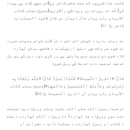
کلمه صادقېږي، که هغه شخص کافر وي(خو سهي ځای يې پيدا
کړ) که نه بیرته پر ویونکي راګرزي.(صحیح مسلم کتاب
الایمان باب بیان حال ایمان من قال لاخیه المسلم: یا
کافر ح: ۶۰)
له دینه باید د خپلو اغراضو د تر لاسه کولو وسیله جوړه
نه شي، هر وخت چې ديني ارزښتونه د شخصي موخو لپاره
کار شوي دي ډېرې بدې پایلې يې ور کړې دي، دین کې یو بل
ته ښه توصیه ده، حدیث کې ویل شوي:
قَالَ: «الدِّينُ النَّصِيحَةُ» قُلْنَا: لِمَنْ؟ قَالَ: «لِلَّهِ وَلِكِتَابِهِ
وَلِرَسُولِهِ وَلِأَئِمَّةِ الْمُسْلِمِينَ وَعَامَّتِهِمْ»(صحیح مسلم کتاب
الایمان باب بیان ان الدین النصیحة ح: ۵۵)
ترجمه: رسول الله صلی الله علیه وسلم وویل: دین نصیحت
دی، موږ وویل: د چا لپاره؟ ده ویل: د الله لپاره، د هغه
د کتاب او رسول لپاره، د مسلمانانو د مشرانو او