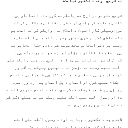
له شرعي اړخه د تکفیر قباحت:
شرعي متونو دې اړخ ته پاملرنه کړې ده، انسانان چې
کله په عقده کې راشي نو د خپل مخالف په مقابل کې له
هرې وسیلې کار اخلي؛ د اسلام په اوایلو کې له اصحابو
دغه غلطي تکرار شوې ده چې رسول الله صلی الله علیه
وسلم پر دغو اصحابو سخت غوسه شوی دی، حتا اصحابو ته
يې د هغو منافقانو د وژلو اجازه هم نه ور کوله چې د
قران کریم ایاتونه يې په اړه راغلي وو. رسول الله صلی
الله علیه وسلم نه دښمن ته د تبلیغ وسیله په لاس ور
کوله او هم يې د هغوی ظاهر ته کتل چې ظاهرا يې د اسلام
احکام عملي کول او انسان د بل انسان په اړه وړاندې
یوازې پر ظاهر فیصله کولای شي. دغه د اسلام عمومي قاعده
ده او رسول الله صلی الله علیه وسلم هم په عملي ډګر کې
د دغې قاعدې پيروي کړې ده.
لاندې به د تکفیر د وبا په اړه د رسول الله صلی الله
علیه وسلم څو احادیث د نمونې په ډول راوړم: