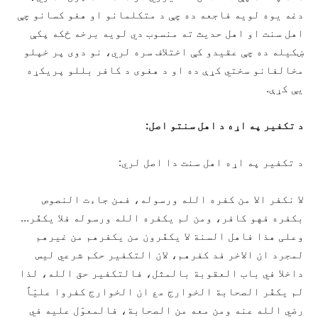
دغه یوه لویه فاجعه ده چې د متکلمانو او هغو کسانو چې
اهل سنت او اهل حدیث ته منسوب دي لویه برخه ځکه پکې
ښکیله ده چې عقیدو کې اختلاف سره لري، نو دوی پر خپلو
مخالفانو سختي کړې ده او د هغوی د کافر بللو پریکړه
يې کړې.
د تکفیر په اړه د اهل سنتو اصل:
د تکفیر په اړه اهل سنت دا اصل لري:
لا نکفر الا من کفره الله ورسوله، فمن جاءت النصوص
بکفره فهو کافر، ومن لم یکفره الله ورسوله فلا یکفّر…
وعلی هذا فاهل السنة لا یکفّرون من یکفرهم من غیرهم
لمجرد ان الاخر فد کفرهم، لان التکفیر حکم شرعي لیس
داخلا في باب العقوبة بالمثل، فالتکفیر حق الله، لذا
لم یکفّر الصحابة الخوارج مع ان الخوارج کفروا علیّاً
رضي الله عنه ومن معه من الصحابة، فالمعوّل علیه في