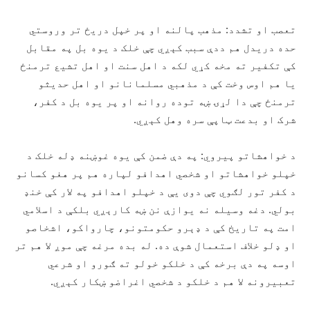
تعصب او تشدد: مذهب پالنه او پر خپل دريځ تر وروستي
حده دريدل هم ددې سبب کېږي چې خلک د یوه بل په مقابل
کې تکفیر ته مخه کړي لکه د اهل سنت او اهل تشیع ترمنځ
یا هم اوس وخت کې د مذهبي مسلمانانو او اهل حدیثو
ترمنځ چې دا لړۍ ښه توده روانه او پر یوه بل د کفر،
شرک او بدعت ټاپې سره وهل کېږي.
د خواهشاتو پیروي: په دې ضمن کې یوه غوښنه ډله خلک د
خپلو خواهشاتو او شخصي اهدافو لپاره هم پر هغو کسانو
د کفر تور لګوي چې دوی يې د خپلو اهدافو په لار کې خنډ
بولي. دغه وسیله نه یوازې نن ښه کارېږي بلکې د اسلامي
امت په تاریخ کې د ډېرو حکومتونو، چارواکو، اشخاصو
او ډلو خلاف استعمال شوې ده. له بده مرغه چې موږ لا هم تر
اوسه په دې برخه کې د خلکو خولو ته ګورو او شرعي
تعبیرونه لا هم د خلکو د شخصي اغراضو ښکار کېږي.