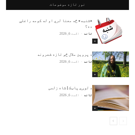
نور تازه موضوعات
«شنبه» څه معنا لري او له کومه راغلې
ده؟
تاند
-
اګست 6, 2026
+
د پروین ملال څو تازه شعرونه
تاند
-
اګست 6, 2026
+
د لوږې پاټک | شاه زلمی
تاند
-
اګست 6, 2026
+