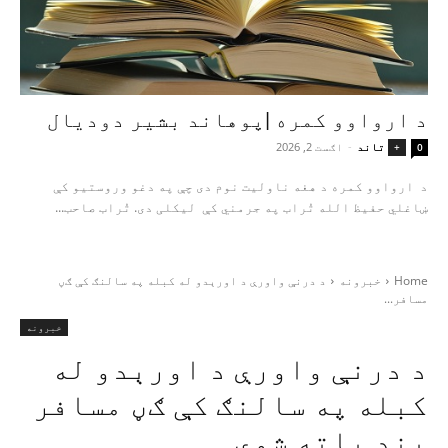
د ارواوو کمره |پوهاند بشیر دودیال
تاند
-
اګست 2, 2026
+
0
د ارواوو کمره د هغه ناولیت نوم دی چې په دغو وروستیو کې
ښاغلي حفیظ الله تُراب په جرمني کې لیکلی دی. تُراب صاحب...