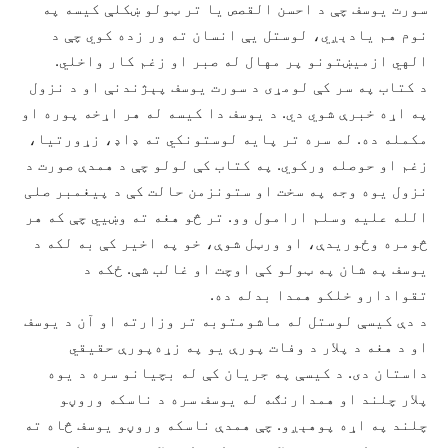
سورت يوسف چې د احسن القصص يا تر ټولو ښکلې کیسه په
نوم هم يادېږي، لوستل يې انسان ته ور زده کوي چې د
الهي ازمیښتونو پر مهال له صبر او زغم کار واخلي.
د کتاب په سر کې لومړی د سورت يوسف پېژندنې او د نزول
په اړه خبرې شوي دي. د يوسف دا کیسه له هر اړخه پوره او
مکمله ده. له سره تر پايه لوستونکي ته ډاډ، زړورتيا،
زغم او حوصله ورکوي. په کتاب کې لولو چې د همدې صورت د
نزول يوه وجه په سخت او ستونزمن حالت کې د پيغمبر صلی
الله عليه وسلم ارامول وو. تر څو هغه ته وښيي چې که هر
څومره وځوريدې، او ورټل شوې، خو په اخير کې به لکه د
يوسف په شان په ټولو کې اوچت او غالب شې. ځکه د
تقوادارو خلکو همدا بدله ده.
د دې کیسې لوستل له ماشومتوبه تر وزارته او آن د يوسف
او د هغه د پلار د وفات پورې يو په زړه‌پورې حقیقي
داستان دی. د کیسې په جريان کې له بچيانو سره د يوه
پلار چلند او همدارنګه له یوسف سره د ناسکه وروڼو
چلند په اړه پوهېږو. چې همدې ناسکه وروڼو يوسف څاه ته