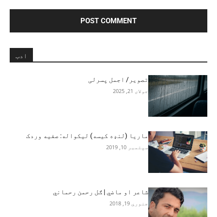
ادب
تصویر/ اجمل پسرلی
جولای 21, 2025
ماریا (لنډه کیسه) لیکواله: صفیه وردک
سپتمبر 10, 2019
شاعر او ماضي | ګل رحمن رحماني
جنوري 19, 2018