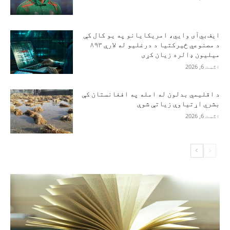
ایف‌بي‌آی وايي، امریکایانو په یو کال کې
د مصنوعي ځیرکتیا د درغلیو له لارې ۸۹۳
میلیون ډالره زیان کړی
اګست 6, 2026
د اقلیمي بدلون له امله په افغانستان کې
بشري اړتیاوې زیاتې شوې
اګست 6, 2026