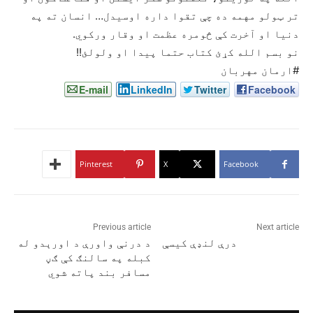
تر ټولو مهمه ده چې تقوا داره اوسيدل… انسان ته په
دنيا او آخرت کې څومره عظمت او وقار ورکوي.
نو بسم الله کړئ کتاب حتما پيدا او ولولئ!!
#ارمان مهربان
E-mail
LinkedIn
Twitter
Facebook
Pinterest
X
Facebook
Previous article
Next article
درې لنډې کیسې
د درنې واورې د اورېدو له
کبله په سالنګ کې ګڼ
مسافر بند پاته شوي