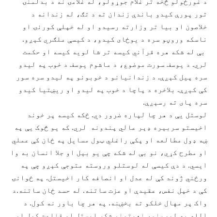
د غورځولو څخه تر غلام جوړولو، له غلامۍ نه د بدلمنۍ
تور پورې کيدو باندې زندان ته د تګ، له زندانه د
خلاصون او بيا تر وزارته رسيدو او له خپلې کورنۍ او
ناسکه وروڼو سره د يوځای کيدو، د کیسې ملګري کېږو.
بې له شکه هره قرآني کیسه تر شا لويه کیسه او حکمت
لري. د يوسف سورت موضوع، د ماشوم يوسف د خوب په ليدو
سره پيل کېږې. د زندانيانو د خوبونو په ليدو سره سور
کې کېږې. بلاخره د پاچا د خوب په ليدو او ريښتيا کيدو
سره پای ته رسېږې.
لوستل يې د هر چا لپاره ضرور دي. ځکه کیسه پر خوند
اخیستو سربېره ډېر عالي پندونه لري. که يو څوک يې په
ښه ډول مطالعه او پکې راغلي ټول مسایل په ځان کې عملي
او مطرح کړي، نو بې له شکه چې يو بېل او جلا انسان به وا
ايسي. د دې کیسې له لوستلو وروسته متوجې کېږو چې په
ورځني ژوند کې له عدل او انصافه کار اخيستل. په ځوانۍ
کې د خپل نفس، عقیدې او عزت ساتنه. له حسد ځان ساتنه.د
واک پر مهال خلکو ته بخښنه. په هر چا باور نه کول. د
الله په لورينو، نعمتونو شکر ایستل او قناعت کول او