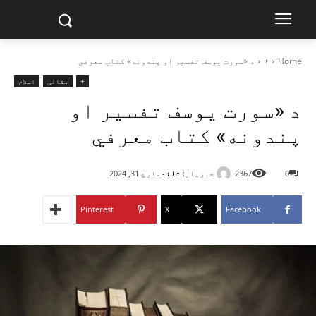
Home
+
د «سورت يوسف تفسير او پندونه» کتاب معرفي
+
مقالې
اسلام
د «سورت يوسف تفسير او
پندونه» کتاب معرفي
خبریال:
تاند
0
2367
مارچ 31, 2024
Pinterest
X
Facebook