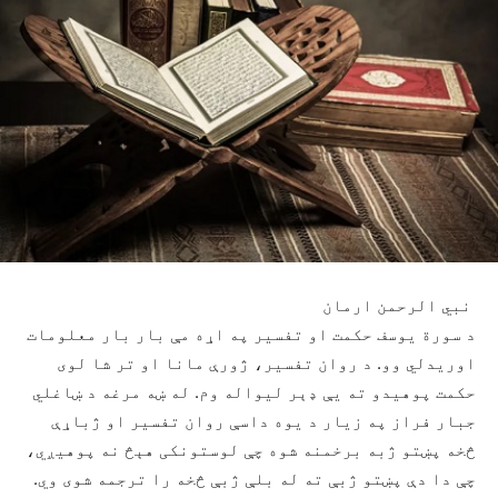
نبي الرحمن ارمان
د سورة يوسف حکمت او تفسير په اړه مې بار بار معلومات
اوريدلي وو. د روان تفسير، ژورې مانا او تر شا لوی
حکمت پوهيدو ته يې ډېر ليواله وم. له ښه مرغه د ښاغلي
جبار فراز په زيار د يوه داسې روان تفسير او ژباړې
څخه پښتو ژبه برخمنه شوه چې لوستونکی هېڅ نه پوهیږي،
چې دا دې پښتو ژبې ته له بلې ژبې څخه را ترجمه شوی وي.