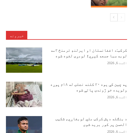
خبرونه
کرکټ:د افغانستان او ایرلنډ ترمنځ ۲مه
لوبه سبا جمعه کېږي؛ لومړۍ لغوه شوه
اګست 6, 2026
په چین کې یوه ۲۰ کلنه نجلۍ له ۱۸م پوړه
ولوېده خو ژوندۍ پاتې شوه
اګست 6, 2026
د بنګله دېش کرکټ ملي لوبغاړي، شکیب
الحسن پر کور برید شوی
اګست 6, 2026