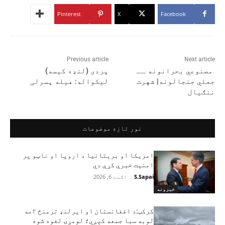
Pinterest
X
Facebook
Previous article
Next article
مصنوعي بحرانونه ــ
پردی (لنډه کیسه)
جعلي جنجالونه| شهرت
لیکواله: هیله پسرلی
ننګیال
نور تازه موضوعات
امریکا او برېتانیا د اروپا او ناټو پر
امنیت خبرې کړې دي
S.Sapai
-
اګست 6, 2026
خبرونه
کرکټ:د افغانستان او ایرلنډ ترمنځ ۲مه
لوبه سبا جمعه کېږي؛ لومړۍ لغوه شوه