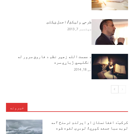
طرحې وليکئ/ اجمل ښکلى
سپتمبر 7, 2013
د عصمت الله زهیر نظم د فاروق سرور له
انګلیسي ژباړې سره
مې 18, 2014
خبرونه
کرکټ:د افغانستان او ایرلنډ ترمنځ ۲مه
لوبه سبا جمعه کېږي؛ لومړۍ لغوه شوه