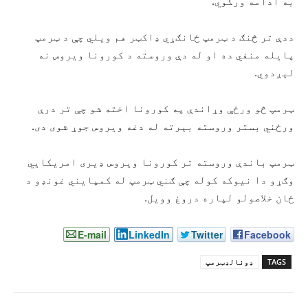
به ادامه ورکوي.
ددې تر څنګ د ټرمپ ځانګړي ډاکټر هم ویلي چې د ټرمپ
پایله منفي ده او له دې وروسته د کورونا ویروس نه
لېږدوي.
ټرمپ څو ورځې وړاندې په کورونا اخته شو چې تر درې
ورځني بستر وروسته بېرته له دغه ویروس جوړ شوی دی.
ټرمپ باندې وروسته تر کورونا ویروس ډیری امریکایي
وګړو دا نیوکه کوله چې ګني ټرمپ له کمپایني غونډو د
ځان خلاصولو لپاره دروغ وویل.
E-mail
LinkedIn
Twitter
Facebook
TAGS
ډونالډټرمپ