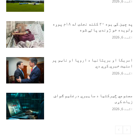
اګست 6, 2026
په چین کې یوه ۲۰ کلنه نجلۍ له ۱۸م پوړه
ولوېده خو ژوندۍ پاتې شوه
اګست 6, 2026
امریکا او برېتانیا د اروپا او ناټو پر
امنیت خبرې کړې دي
اګست 6, 2026
مصنوعي ځیرکتیا د سایبري درغلیو ګواښ
زیات کړی
اګست 6, 2026