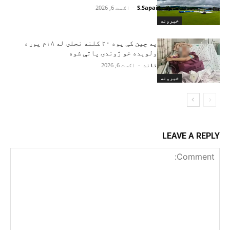
S.Sapai
-
اګست 6, 2026
خبرونه
په چین کې یوه ۲۰ کلنه نجلۍ له ۱۸م پوړه
ولوېده خو ژوندۍ پاتې شوه
تاند
-
اګست 6, 2026
خبرونه
LEAVE A REPLY