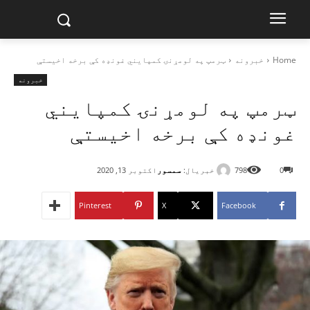
Home
خبرونه
ټرمپ په لومړنۍ کمپایني غونډه کې برخه اخیستې
خبرونه
ټرمپ په لومړنۍ کمپایني
غونډه کې برخه اخیستې
خبریال:
سمسور
0
798
اکتوبر 13, 2020
Pinterest
X
Facebook