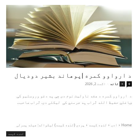
د ارواوو کمره |پوهاند بشیر دودیال
تاند
-
اګست 2, 2026
+
0
د ارواوو کمره د هغه ناولیت نوم دی چې په دغو وروستیو کې
ښاغلي حفیظ الله تُراب په جرمني کې لیکلی دی. تُراب صاحب...