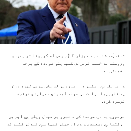
تاند(سه شنبه، د میزان ۲۲) ټرمپ له کورونا تر رغېدو
وروسته په خپله لومړنۍ کمپایني غونډه کې برخه
اخیستې ده.
د امریکايي رسنیو د راپورونو له مخې ټرمپ تېره ورځ
په فلوریډا ایالت کې خپله لومړنۍ کمپایني غونډه
ترسره کړه.
نوموړي په دې غونډه کې د خبرو پر مهال ویلي چې اوس یې
روغتیايي وضعیت ښه دی او خپلو کمپایني لیدنو کتنو ته