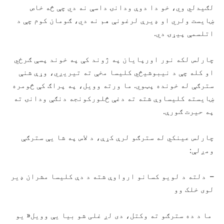
لګیدلي وي، خو دا دوې ودانۍ داسې نه دي چې څه خاص
ښایست ولري او ډیرې لرغونې هم نه دي، ګومان کوم چې د
اتلسمې پیړۍ دي.
چارلس لکه نور اورپایان په ژوند کې په خوند پسې ګرځي
او کله چې د نیبوشیڅي کلیسا مخې ته تیریږي، وړې شنې
سترګې له خونده پټوي. ما ورته وویل، په پراګ کې څومره
ښایسته کلیساوې شته ته دغې څلورکونجه دنګې ودانۍ ته
په حیرت ګورې.
چارلس عینکي له سترګو لرې کړې، د لاس په شا یې سترګې
ومږلې:
– دلته د لویو کسانو ارواوې شته د دې کلیسا مشران ډیر
لوی خلک وو
ما د ده سترګو ته وکتل، دی لږ غلی شو بیا یې وویل« یو