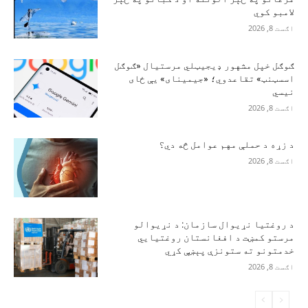
لامبو کوي
اګست 8, 2026
ګوګل خپل مشهور ډیجیټلي مرستیال «ګوګل
اسسټنټ» تقاعدوي؛ «جیمینای» یې ځای
نیسي
اګست 8, 2026
د زړه د حملې مهم عوامل څه دي؟
اګست 8, 2026
د روغتیا نړیوال سازمان: د نړیوالو
مرستو کمښت د افغانستان روغتیايي
خدمتونو ته ستونزې پېښې کړي
اګست 8, 2026