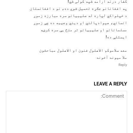
کفار درنه آرامه شپه کولی شي!
په افغانانو جګړه تحميل شوې ده، نو د افغانستان
د خپلواکي لپاره له صليبيانو سره مبارزه زموږ
انساني، هېوادپالني او ديني وجيبه ده چې زموږ
مسلمانانو او صليبيانو تر منځ يې سره کرښه
ايستلې ده!
معه سلاموکم الاهلول فنون او الاهلول مباحثون
ملا ميوند آخوند
Reply
LEAVE A REPLY