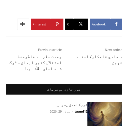
Pinterest
X
Facebook
Previous article
Next article
د هادي شاهکار/ استاد
وحدت ملى به خاطرحفظ
شپون
استقلال کشور‏ آرمان ستُرگ
شاه امان اﷲ بود!‏
نور تازه موضوعات
خوب/ اجمل پسرلی
taand12
-
جولای 29, 2026
+