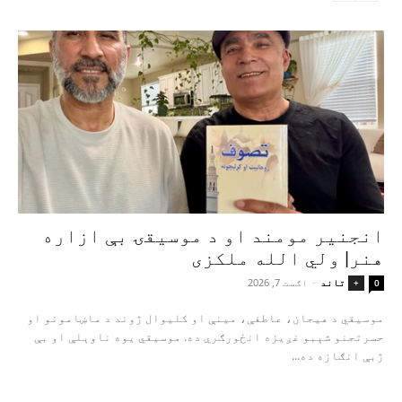
انجنیر مومند او د موسیقۍ بې‌ ازاره
هنر| ولي الله ملکزی
تاند
-
اګست 7, 2026
+
0
موسیقي د هیجان، عاطفې، مینې او کلیوال ژوند د ماښامونو او
حسرتجنو شېبو غږیزه انځورګري ده. موسیقي یوه ناوېلې او بې‌
ژبې انګازه ده...