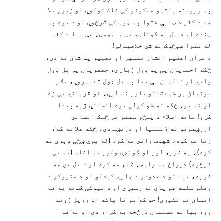
په وروسته پاتيو ملکونو کې خلک غولوي او زموږ ملا
هم د کفر د ټاپې فتوا په جوب کې ګرځوي او د يوه په
ټنده او د بل په کوناټي يې ورووهي، چې بيا د کفر
له فتوا هېڅوک نه شي خلاصېدلی!
د قرآن اعظيم الشان تفسير او تعبير يو شان نه دی،
ځکه احمديان يې يو ډول ژباړي، جعفريان يې بل ډول
وايي او غاليان يې بيا په بل ډول تعبيروي، مګر
سونيان پر شيعګانو باور نه لري، خو قرباني يې زه
او ته یو، ځکه نه شو کولی يوه انساني ژبه پيدا
کړو! ماته اسلام د پنځو ستنو تر څنګ انساني
ازرښتونو ته ژمنتيا او درنښت دی، ځکه غلا مه که،
زنا مه کوه، شهوت راني مه کوه (له يوې ښځې ډېرې مه
کوه)، په خور، لور او کونډې ولور مه اخله (مه يې
خرڅوه) درواغ مه وايه، ظلم مه کوه او د بل حق مه
خوره، بيا نو د حدودو د جاري کېدلو او د متروکو د
وهلو سلسه هم پای ته رسېږي او د نېوکې ګوته به هم
انسان ته لکېږي! خو که مو نا پاکه او رزيل ژوند
وو، بيا نه مسلمان درڅخه به کرار دی او نه هم