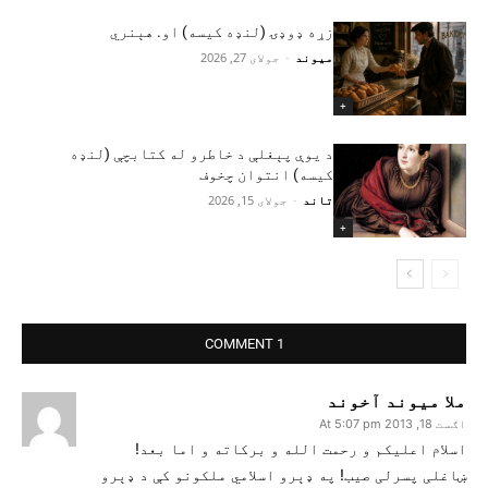
زړه ډوډۍ (لنډه کیسه) او. هېنري
میوند
-
جولای 27, 2026
+
د یوې پېغلې د خاطرو له کتابچې (لنډه
کیسه) انتوان چخوف
تاند
-
جولای 15, 2026
+
1 COMMENT
ملا ميوند آخوند
اګست 18, 2013 At 5:07 pm
اسلام اعليکم و رحمت الله و برکاته و اما بعد!
ښاغلی پسرلی صيب! په ډېرو اسلامي ملکونو کې د ډېرو