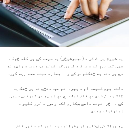
په شپږم پراګ کې د (نیبوشیڅې) په سیمه کې چې کله څوک د
شپې تیریږي نو د سړک د غاړې څراغونه هم دومره راڼه نه
دي چې دغه په ځنګلونو کې را ایساره مېنه سمه رڼه کړي.
دلته یوې کلیسا او د یهودانو عبادتځي ته چې څنګ په
څنګ ودان شوې دي فلش لیګدلي دي او په دې تورتمې سیمې
کې دا څراغونه داسې ښکارې لکه زموږ د لرې کلیو د
زیارتونو ډیوې.
په پراګ کې ښکلیو او پخوانیو ودانیو ته د شپې فلش