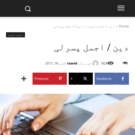
Home
ادب
لنډه کیسه
دین / اجمل پسرلی
لنډه کیسه
دین / اجمل پسرلی
خبریال:
taand
1
1828
اګست 18, 2013
Pinterest
X
Facebook