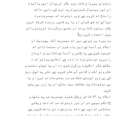
دينونو پیروان شته دي، مګر نړيوال امپريالیزم
او تېر سوسيال کمونيزم په نړۍ کې داسې حالت
رامنځ ته کړی، چې ډېر دينونه له عيسويت سره
سيالي نه شي کولی او يا يو شمېر ورسره کرکه لري،
ځکه رسنۍ، کتابونه او علمي مرکزونه لوېديزوالو
ټول انحصار کړي دي!
سربېره پر دې چې موږ ته عيسويت لکه یهوديت او
اسلام يو آسماني دين ياد شوی او مسلمانانو ته
توصيه شوې چې په څلورو آسماني کتابونو ايمان
راوړي، خو ستونزه دا ده، چې اسلامي ټولنو ته د
مطلق فکر انګيزه ورکړل شوې ده او په خپلو منجمدو
فکرونو لکه د ګاډۍ آس فکر کوي، چې حتی په خپل دين
کې يې ډېر لوستي خلک هم سم معلومات نه لري او يا
يې موضوعات په مطلقه بڼه منلي او په زور يې پلي
کوي.
اسلام په ۷۳ شاخو وېشل شوی، عيسويت هم په سلهاو
څانګو ټوټې دی او نور دينونه هم له دغه وېشنې
مستثنی نه دي، چې دغه بدمرغي د دې باعث شوې، چې
مخکې د کليسا کېشانو په لوېديزو ټولنو کې او نن