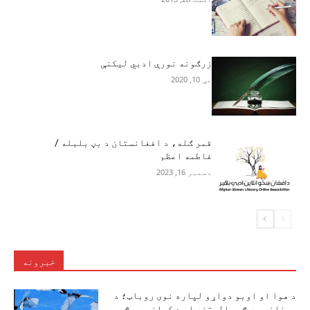
زرګونه نورې ادبي لیکنې
مې 10, 2020
قمر ګله، د افغانستان د بڼ بلبله /
فاطمه اعظم
دسمبر 16, 2023
خبرونه
د هوا او اوبو دواړو لپاره نوی روباټ؛ د
مرغانو په څېر الوتنه او د کبانو په څېر