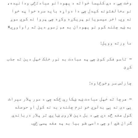
وخت چې د دې کلیسا خواته د یهودانو عبادتځی ودانیده،
نو مخالفتونه کیدل چې دا دواړه باید سره خوا په خوا
نه وي. اخر عیسویانو پریکړه وکړه چې پروا نه کوي موږ
به ښه چلند کوو نو یهودان به هم زموږ دین ته راواوړي»
ما ورته وویل:
– تاسو فکر کوئ چې په عبادت به نور خلک خپل دین ته جذب
کړئ
چارلس سر وخوځاوه:
– هرچا ته خپل عبادت ښه ښکارې ځکه چې د مور پلار میراث
یې دی نه یې بدلوي خو نرم چلند، بد نه کول او حوصله
کول هغه څه دي چې د بل دین لاروی ښایي تر پلار درباندې
ګران شي او چې داسې شو بیا به په هغه پسې ځي.