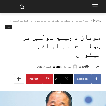
Home
ادب
مویان د چیني ټولنې تر ټولو محبوب او اغېزمن لیکوال
ادب
مویان د چیني ټولنې تر
ټولو محبوب او اغېزمن
لیکوال
خبریال:
taand
0
2353
اګست 4, 2013
Pinterest
X
Facebook