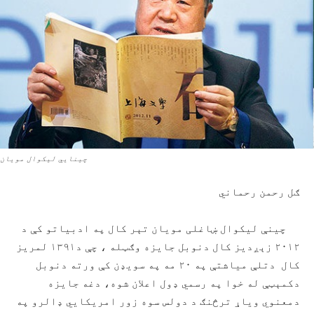
چینايي لیکوال مویان
ګل رحمن رحماني
چینې لیکوال ښاغلی مویان تېر کال په ادبیاتو کې د
۲۰۱۲ زېږدیز کال دنوبل جایزه وګټله ، چې د١٣٩١ لمريز
کال دتلې مياشتې په ۲۰ مه په سویډن کې ورته دنوبل
دکمېټې له خوا په رسمي ډول اعلان شوه، دغه جایزه
دمعنوي ویاړ ترڅنګ د دولس سوه زور امریکايي ډالرو په