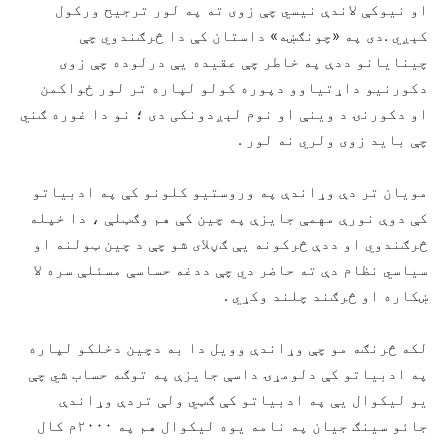
او نیوکې لاندې نیسي چې زوی ته په لور ترجیح ورکول
کېږي .دی په «چونګښه» داستان کې دا څرګندوي چې
چینایانو ددې په خاطر چې عقیده یې درلوده چې زوی
دکورنیو داړتیاوو دپوره کولو لپاره تر لور ځواکمن
او دکورنۍ د وینې او نوم لېږدونکی دی ؛ نو دا غوره ګني
چې باید زوی ولري نه لور .
مویان تر دې وړاندې په وروستیو کلونو کې په ادبیاتو
کې دوې نورې مهمې جایزې په چین کې هم وګټلې ، دا خپله
څرګندوي او ددې څرکونه یې ګڼلای شو چې د چین ټولنه او
سیاسي نظام دې ته حاضر دي چې ددغه حساسې مسئلې سره لا
ښکاره او څرګند چلند وکړي .
لکه څرنګه مو چې وړاندې وویل دا به دچین دخلکو لپاره
په ادبیاتو کې دلومړۍ داسې جایزې په توګه حساب شي چې
یو لیکوال یې په ادبیاتو کې ګټي ولې تردې وړاندې
جائو سینګ جیان په نامه یوه لیکوال هم په ۲۰۰۰م کال