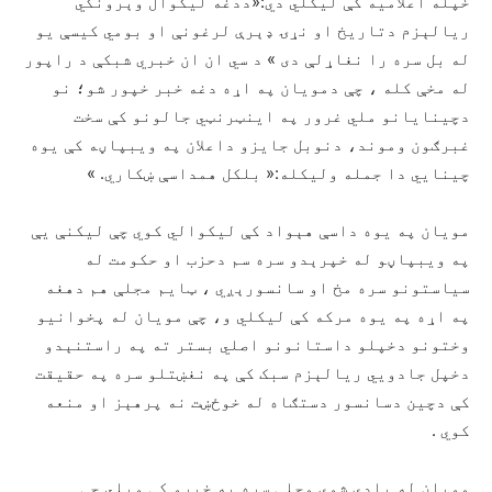
خپله اعلامیه کې لیکلي دي:«ددغه لیکوال وېرونکي
ریالېزم دتاریخ او نړۍ ډېرې لرغونې او بومي کیسې یو
له بل سره را نغاړلې دی » د سي ان ان خبري شبکې د راپور
له مخې کله ، چې دمویان په اړه دغه خبر خپور شو؛ نو
دچینایانو ملي غرور په اینټرنټي جالونو کې سخت
غبرګون وموند، دنوبل جایزو داعلان په ویبپاڼه کې یوه
چينايي دا جمله ولیکله:« بلکل همداسې ښکاري. »
مویان په یوه داسې هېواد کې لیکوالي کوي چې لیکنې یې
په ویبپاڼو له خپرېدو سره سم دحزب او حکومت له
سیاستونو سره مخ او سانسورېږي ، ټایم مجلې هم دهغه
په اړه په یوه مرکه کې لیکلي و، چې مویان له پخوانیو
وختونو دخپلو داستانونو اصلي بستر ته په راستنېدو
دخپل جادويي ریالېزم سبک کې په نغښتلو سره په حقیقت
کې دچین دسانسور دستګاه له خوځښت نه پرهېز او منعه
کوي .
مویان له یادې شوې مجلې سره په خبرو کې ویلي چې