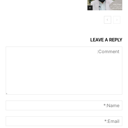
+
LEAVE A REPLY
Comment:
me:*
ail:*