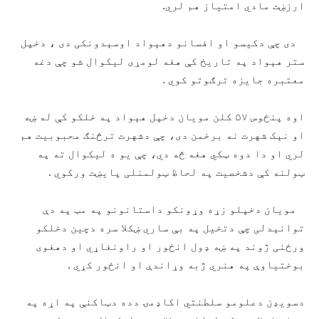
ارزښت مادي امتیاز هم لري.
دی چې دکیسو او افسانو دهېواد اوسېدونکی دی ، دخپل
ستر هېواد په تاریخ کې هغه لومړی لیکوال شو چې دغه
معتبره جایزه ترګوتو کوي .
اوه پنځوس ۵۷ کلن مویان دخپل هېواد په خلکو کې له ښه
او نېک شهرت نه برخمن دی، چې دشهرت ترڅنګ محبوبیت هم
لري او دا دوه ټکي هغه څه دي، چې یو ه لیکوال ته په
ټولنه کې دشخصیت په لحاظ ټولمنلی پایښت ورکوي .
مویان دخپلو زړه وړونکو داستانونو په مټ په دې
توانېدلی چې دتخیل په بې ساري ښکلا سره دچین دخلکو
ورځنی ژوند په ښه ډول انځور او راونغاړي او دهغوی
بوختیاوې په هنري ژبه وړاندې او انځور کړي .
دسویډن دعلومو سلطنتي اکاډمۍ دده دټاکنې په اړه په