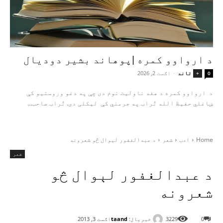
د ارواوو کمره |پوهاند بشیر دودیال
تاند
-
اګست 2, 2026
+
0
د ارواوو کمره د هغه ناولیت نوم دی چې په دغو وروستیو کې
ښاغلي حفیظ الله تُراب په جرمني کې لیکلی دی. تُراب صاحب...