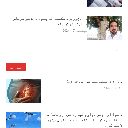
د انځوریزې سکیما له پلوه د پښتو سربلو
عبارتونو څېړنه
سپتمبر 17, 2024
خبرونه
د زړه د حملې مهم عوامل څه دي؟
اګست 8, 2026
د هوا او اوبو دواړو لپاره نوی روباټ؛ د
مرغانو په څېر الوتنه او د کبانو په څېر
لامبو کوي