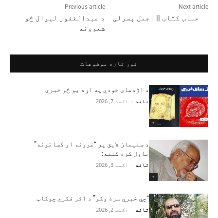
Previous article
Next article
حساب کتاب || اجمل پسرلی
د عبدالغفور لېوال څو
شعرونه
نور تازه موضوعات
د اژدهای خودي په اړه یو څو خبري
تاند
-
اګست 7, 2026
+
د سلېمان لایق پر “غرونه او کساتونه”
ناول کره کتنه:
تاند
-
اګست 3, 2026
+
“چي خبري سره وکو” د اثر فکري چوکاټ
تاند
-
اګست 2, 2026