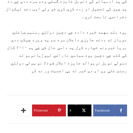
کې په ادبیاتو کې دنوبل جایزه ګټلې وه، سره ددې چې ده
په چین کې تحصیل او زده کړې کړې خو ولې اوس دغه لیکوال
دفرانسې تابعت لري .
یوه بله مهمه خبره داده چې دچین دولتي رسنیو ښاغلي
مویان ته ددغه جایزې داعلان سره سم په ډېره چټکۍ ددې
بریا خبرونه خپاره کړل په داسې حال کې چې په ۲۰۱۰ کال
کې کله چې دچین یوه سیاسي ناراضي لیوژیائوبو ته
دسولې نوبل نړیواله جایزه اعلان شوه؛ نو ټولې دولتي
رسنۍ غلې وې او دې خبر ته یې اهمیت ور نه کړ
Pinterest
X
Facebook