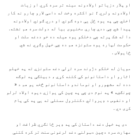
او پلار دزیاتو اولادونه مینه تر سره کړي او زیات
اولادونه ولري ؛ نو اکثره وخت له داسې لارو چارو نه کار
اخلي چې په یوه ځل یې دوه ګوني او دري ګوني اولادونه
پیدا شي چې ددې چارې مخنیوی بیا له دولت سره هم نشته.
دا له شک پرته چې دخلکو یوه هیله ده خو ددغه ملت او
حکومت لپاره یوه ستونزه هم ده چې خپل وګړي نه شي
ځایولای .
مویان له خلکو دژوند سره تړلې دغه ستونزې ته په خپلو
اثارو او داستانونو کې کتنه کړې ، دبېلګې په توګه
دده له مشهورو او نوماندو داستانونو څخه یو هم د «
چونګښه » په نوم دی چې په چین کې یوازې دیوه اولاد لرلو
او دنفوس د ډېروالي دکنترول مسئلې ته یې په کې پام
کړی دي .
دی په خپل دغه داستان کې په ډېر ځانګړي ظرافت او
مهارت سره دچین دټولنې دغه لرغونی سنت تر کره کتنې