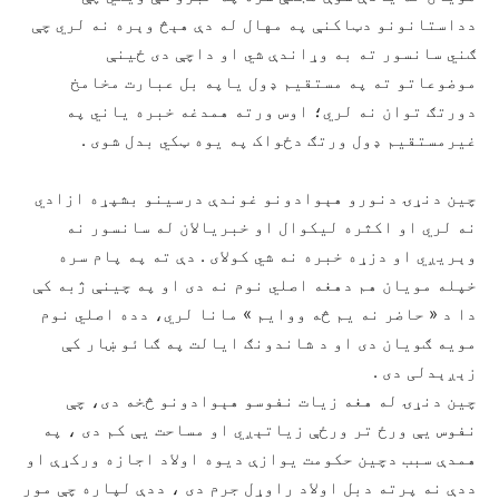
دداستانونو دټاکنې په مهال له دې هېڅ وېره نه لري چې
ګني سانسور ته به وړاندې شي او داچې دی ځینې
موضوعاتو ته په مستقیم ډول یاپه بل عبارت مخامخ
دورتګ توان نه لري؛ اوس ورته همدغه خبره یاني په
غیرمستقیم ډول ورتګ دځواک په یوه ټکي بدل شوی .
چین دنړۍ دنورو هېوادونو غوندې درسینو بشپړه ازادي
نه لري او اکثره لیکوال او خبریالان له سانسور نه
وېريږي او دزړه خبره نه شي کولای . دې ته په پام سره
خپله مویان هم دهغه اصلي نوم نه دی او په چینې ژبه کې
دا د « حاضر نه یم څه ووایم » مانا لري، دده اصلي نوم
مویه ګویان دی او د شاندونګ ایالت په ګائو ښار کې
زېږېدلی دی .
چین دنړۍ له هغه زیات نفوسو هېوادونو څخه دی، چې
نفوس یې ورځ تر ورځې زیاتېږي او مساحت یې کم دی ، په
همدې سبب دچین حکومت یوازې دیوه اولاد اجازه ورکړې او
ددې نه پرته دبل اولاد راوړل جرم دی ، ددې لپاره چې مور