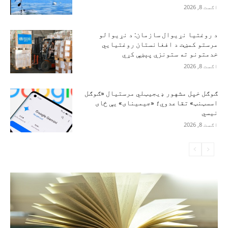
اګست 8, 2026
د روغتیا نړیوال سازمان: د نړیوالو
مرستو کمښت د افغانستان روغتیايي
خدمتونو ته ستونزې پېښې کړي
اګست 8, 2026
ګوګل خپل مشهور ډیجیټلي مرستیال «ګوګل
اسسټنټ» تقاعدوي؛ «جیمینای» یې ځای
نیسي
اګست 8, 2026