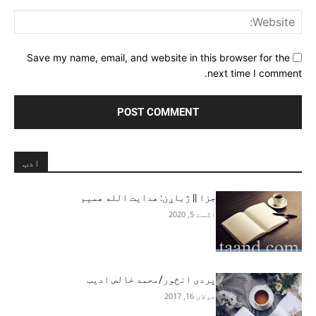
ite:
Save my name, email, and website in this browser for the
next time I comment.
ادب
جزا || ژباړن: هدايت الله هميم
اګست 5, 2020
پردی انځور/محمد خالص ادیب
جولای 16, 2017