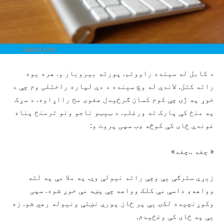
د کابل له سینده راووتم. پورته بیروبار و. هره یوه
راته کتل. لاندې له وچ سینده د دې لپاره راختلی وم چې د
خوړ په ژۍ چې کوم کسان ګرځیدل هغوی مخ رااړاوه. د سړک
په منځ کې پارک ته ورغلم. د ټیټو ناجو ونو ترمنځ پناه
غوندې ځای کې کوڅه ډب سپی پروت و:
« چغه ..چغه»
زیړې سترګې یې وچې راته نیولې وې. په ملا مې په لته
وواهه، داسې مې کلک وواهه چې پښه مې خوږ شوه. سپی
وکوړنچیده لکۍ یې پر ځان پورې نښتې ونیوله رهي شو. زه
یې په ځای کې وغځیدم.