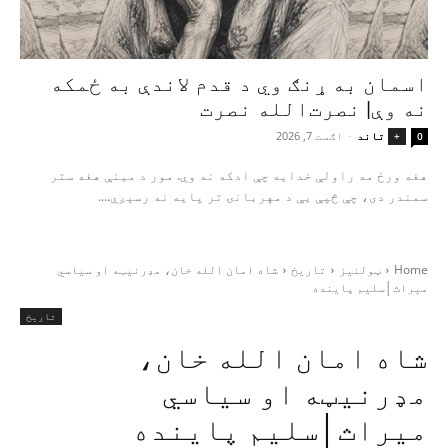
اسمان به ړنګ وي د قدم لاندې به ځمکه
نه وې| نصرت‌الله نصرت
تاند
-
اګست 7, 2026
+
0
هغه ورځ مه راولې خدایه چې ادکه نه وي. مور د مینې هغه ستر
سمندر دی، چې څپې یې د مهربانۍ تر پایه نه رسېږي....