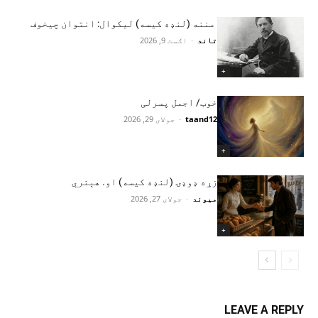
مننه (لنډه کیسه) لیکوال: انتوان چیخوف
تاند
-
اګست 9, 2026
+
خوب/ اجمل پسرلی
taand12
-
جولای 29, 2026
+
زړه ډوډۍ (لنډه کیسه) او. هېنري
میوند
-
جولای 27, 2026
+
LEAVE A REPLY