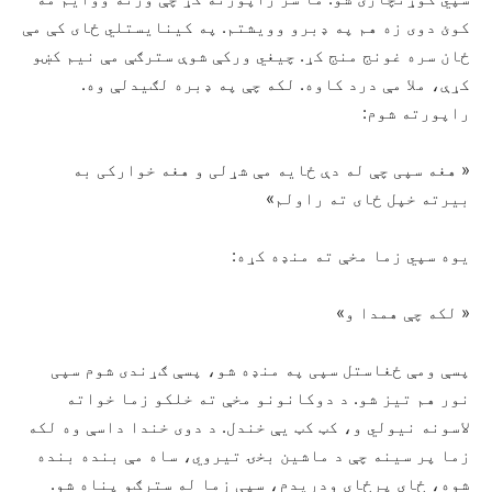
کوئ دوی زه هم په ډبرو وویشتم. په کینایستلي ځای کې مې
ځان سره غونج منج کړ. چیغي ورکې شوې سترګې مې نیم کښو
کړې، ملا مې درد کاوه. لکه چې په ډبره لګیدلې وه.
راپورته شوم:
« هغه سپی چې له دې ځایه مې شړلی و هغه خوارکی به
بیرته خپل ځای ته راولم»
یوه سپي زما مخې ته منډه کړه:
« لکه چې همدا و»
پسې ومې ځغاستل سپی په منډه شو، پسې ګړندی شوم سپی
نور هم تیز شو. د دوکانونو مخې ته خلکو زما خواته
لاسونه نیولي و، کټ کټ یې خندل. د دوی خندا داسې وه لکه
زما پر سینه چې د ماشین بخۍ تیروي، ساه مې بنده بنده
شوه، ځای پرځای ودریدم، سپی زما له سترګو پناه شو.