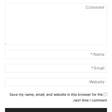
Comment:
me:*
ail:*
ite:
Save my name, email, and website in this browser for the
next time I comment.