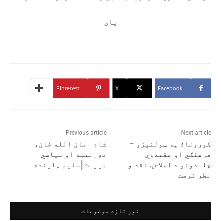
پای
Pinterest
X
Facebook
Previous article
Next article
کورونا؛ په ټولنيزو –
شاه امان الله خان،
فرهنګي او عقيدوي
مډرنیټه او سیاسي
چلندونو د اصلاحي نقد و
میراث│سلیم پاینده
نظر فرصت
نور تازه موضوعات