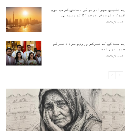
په خلیجي هېوادونو کې د سختې ګرمۍ نوې
څپه؛ د تودوخې درجه ۵۰ ته رسېدلې
اګست 9, 2026
په هند کې له غبرګو وروڼو سره د غبرګو
خویندو واده
اګست 9, 2026