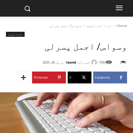
Home
ادب
لنډه کیسه
وسواس/ اجمل پسرلی
لنډه کیسه
وسواس/ اجمل پسرلی
خبریال:
taand
0
1933
اپریل 26, 2020
Pinterest
X
Facebook