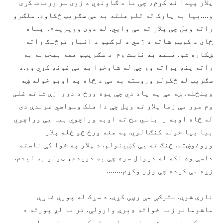
پلار پیدا نه کړم، چې ما د ګاونډي د زوی سر ورمات کړی
و….بیا به پارک ته تلم هلته به مې سګریټ څکاوه. ملګرو
راته ویل چې پلار ته مې وایي. له دوی وویریدم. پناه
ځای د کوټو شاته د ژمي د لرګیو د انبار ترڅنګ راته
ښکاره شو. هلته به ناست وم د سګریټو هغه بیخونه به
راته پنډ پراته وو چې له شاوخوا به مې غونډ کړي وو.د
سګریټ له څکولو وروسته به مې د څاه په اوبو خوله ښه
وینځله. ښه مې په یاد دي چې یوه ورځ د دروازې شاته غلی
وم مور مې زما پلار ته ویل چې دا هلک وسواسي غوندې دی
له څاه اوبه راباسي مخ ته اوبه وراچوي بیا یې وراچوي
بیا بیا خوله کنګالوي. په هغه ورځ څو ځله پلار
وروغوښتم. څنګ ته یې کښینولم. د پلار په خوا کې ناسته
داسې وه لکه له دیوال سره چې به دریدم، ټولو به لیدم.
زړه مې کیده چې وزر وکړم……..
نارې شوې. سترګې مې رڼې کړې. د سړک له پورې غاړې
ماشومانو زما خواته ډبرې وارولې. تر ما لږ پورته د
سپي کوړنچاری شو. ما سر راپورته کړ چې ورته ووایم مه