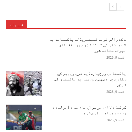
خبرونه
د کډوالو لویه کمېشنري: له پاکستانه په
۷ میاشتو کې تر ۶۰۰ زر ډېر افغانان
بېرته ستانه شوي
اګست 9, 2026
پاکستانۍ ورځپاڼه: په نوې ویډیو کې
ښکاري چې د ټي‌ټي‌پي مشر په پاکستان کې
ګرځي
اګست 9, 2026
کرکټ: د ۲۰۲۷ نړیوال جام ته د آیرلنډ د
رسېدو هیله مړاوې شوه
اګست 9, 2026