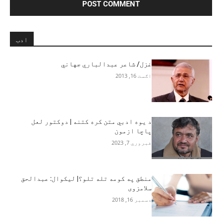
ادب
غزل/ شاعر عبدالباري جهاني
اګست 16, 2013
د یوه ادبي متن کره کتنه | دوکتور لعل
پاچا ازمون
فبروري 7, 2023
منطق په کومه تله تلو؟| ليکوال: عبدالحق
سلامزوی
دسمبر 16, 2018