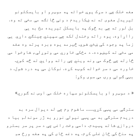
هغه خلک چې د سړک یوې خواته په موټرو او بایسکلونو
تیریدل هغوی ته نه ښکاریدم د ونې څانګه مې مخې ته وه.
بل لور ته چې به څوک په بایسکل تیریده مخ به یې
رااړاوه. یوه راته وخندل لکه چې سپیني چینګي داړې یې
زما په وجود کې ښخي شوې. څیرمه یوه ډبره پرته وه هغه
مې مخې ته کیښوده. د مځکې خاورې مې وتوږلې، شاوخوا مې
څارله چې څوک مې ونه ویني چې راته ووایي ته څه کوي.
خاوره مې د سر خواته کوټه کړه. نوکان مې په درد شول. د
بټې ګوتې ورۍ مې سوی وکړ:
« د موټرو او بایسکلونو سپاره خلک مې اوس نه ګوري»
سترګې مې پټې کړې…… ماشوم وم چې له دیوال سره به
دریدم سترګې به مې پټې نیولې نورو به ژر موندلم بیا د
دروازې شاته پټیدم. داسې وخت راغی چې د سر پر سر بسترو
په منځ کې ځان غلی کړم. په دغه ځای کې په هغه ورځ هم