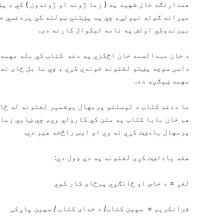
همدارنګه خان شهید په ( زما ژوند او ژوندون ) کي د پ
مېړانه ګوته نیولې، چي په پښتني ټولنه کي پردغسي ح
بېرندوکي اوتش په نامه لیکوال کارنه دی.
د خان عبدالصمد خان اڅکزي په دغه کتاب کي بله مهمه 
داسی سوچه پښتو لغتونه خوندي کړي ، چي ما بل ځای نه
مهمه ښېګڼه ده.
ما ددغه کتاب د لوستلو پرمهال یوشمیر لغتونه له ځا
هم خان بابا کتاب په متن کي کارولي وي، چي ښايي زما 
پرمهال یادښت کړي نه وي او اوس راڅخه هیر دي.
هغه یاداښت کړی لغتونه په دې ډول دي:
لغړ = د خاص او ځانګړي پرځای کار کوي
قرانکریم = سپين کتاب/ د خدای کتاب / سپين پاړکی