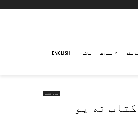
م شته
سپورت
ماشوم
ENGLISH
کره کتنه
کتاب ته یو