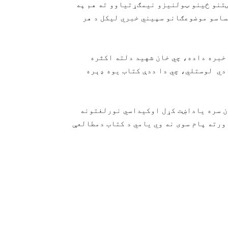
ښتنو ځینو ټولنیزو نیمګړتیاوو ته هم په
ساسو موضوعګانو سپیني خبري لیکل د هر
خبره داده، چي خان شهید دلته اکثره
 دي لوستلي، چي دا ددې کتاب یوه ډېره
ن سره یاداښت کړل اوکیداسي نورلغتونه
ورته پام سوی نه وي یامي د کتاب دمطالعې