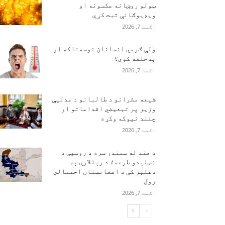
ټولو روښانه عکسونه او
ویډیوګانې ثبت کړې
اګست 7, 2026
ولې ګرمي انسانان غوسه‌ناکه او
بدخلقه کوي؟
اګست 7, 2026
شیعه مشرانو د طالبانو د عدلیې
وزیر پر تبعیضي اقداماتو او
چلند نیوکه وکړه
اګست 7, 2026
د هند له سمندر سره د روسیې د
نښلېدو طرحه؛ د رېللارې په
دهلېز کې د افغانستان احتمالي
رول
اګست 7, 2026