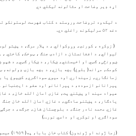
اړه ډېر وضاحت او مثالونه لیکلي دي
د لیکدود تروضاحت وروسته د کتاب فهرست لوستونکو ته 
دغه ۵۲ سرلیکونه راغلي دي.
( زوکړه ، کورنۍ، وړوکوالي ، د پلار مرګ، د پښتو لو
لیوالي، د افغانستان د ازادۍ جنګ ، ټوخک، کاختي ، 
ښوونځی، ګټي او اخیستني، ښکار، د ښکار ګټي، د شپو ښ
کومک، مړانه( بلوغ) بچه بازي، د بچه بازۍ ډولونه، ټ
زمانګاري، زمینداري اود میوې سوداګري، کښېوغ یا بز
پيرانانو ازموده، د پيرانانو اود هغو د ایجنټانو د
هیواد مینه او پښتني پت، غازی امان الله خان، د غاز
یادګار، د پښتنو سادګي، د غازي امان الله خان جنګ ا
غازي محمد نادر جنګ، د بلوچستان شان، جرګه، د جرګې
سوداګري او نوکري او داسي نور…)
(زما ژوند ا