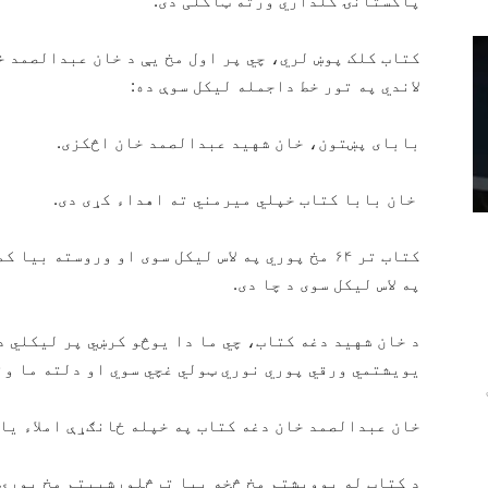
پاکستانۍ کلداري ورته ټاکلی دی.
کتاب کلک پوښ لري، چي پر اول مخ يې د خان عبدالصمد 
لاندي په تور خط داجمله لیکل سوې ده:
بابای پښتون، خان شهید عبدالصمد خان اڅکزی.
خان بابا کتاب خپلي میرمني ته اهداء کړی دی.
کتاب تر ۶۴ مخ پوري په لاس لیکل سوی او وروسته 
په لاس لیکل سوی د چا دی.
د خان شهید دغه کتاب، چي ما دا یوڅو کرښي پر لیکلي د
یویشتمي ورقي پوري نوري ټولي غچي سوي او دلته ما ونه
خان عبدالصمد خان دغه کتاب په خپله ځانګړې املاء یا
د کتاب له یوویشتم مخ څخه بیا ترڅلورشپېتم مخ پوري 