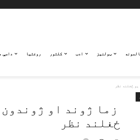
المونه
ټولنیز
ادب
کلتور
روغتیا
داسې ه
یو ځغلند نظر
زما ژوند او ژوندون 
ځغلند نظر