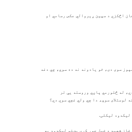
خان اڅکزي د سپین ږیروالي عکس رسامي او
بیا کمپوز سوی دی، خو یادونه نه ده سوې، چي دغه
ي، له څلورمي پاڼي وروسته يې تر
 لوستلای سوې، دا چي ولي غچي سوي دي؟
 لیکدود لیکلی.
خان شهید د خپل جوړ کړي پښتو لیکدود په