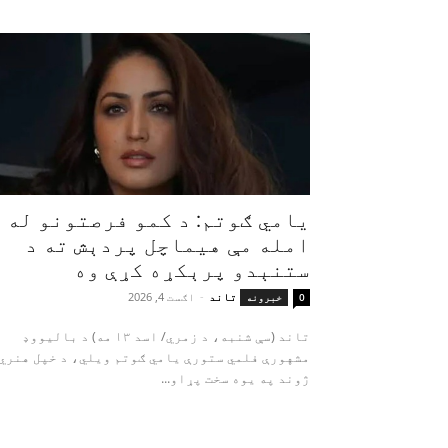
یامي ګوتم: د کمو فرصتونو له
امله مې هیماچل پردېش ته د
ستنېدو پرېکړه کړې وه
تاند
-
اګست 4, 2026
0
خبرونه
تاند (سې شنبه، د زمري/ اسد ۱۳ مه) د بالیووډ
مشهورې فلمي ستورې یامي ګوتم ویلي، د خپل هنري
ژوند په یوه سخت پړاو...