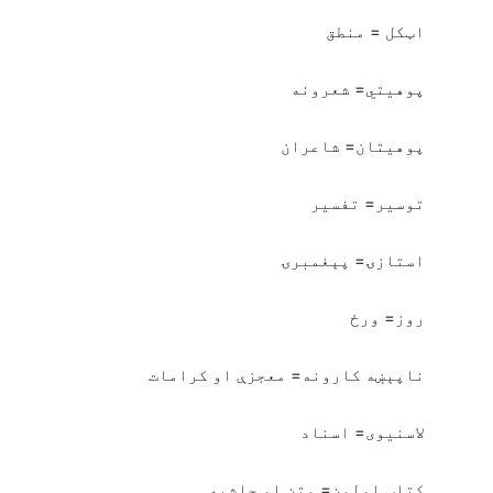
اټکل = منطق
پوهیتي= شعرونه
پوهیتان= شاعران
توسیر= تفسیر
استازۍ= پېغمبرۍ
روز= ورځ
ناپېښه کارونه= معجزې او کرامات
لاسنیوی= اسناد
کتاب اولمن= متن او حاشیه