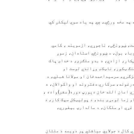
په مخه ورځي، چي په یاد سوي لیکلړ کي
ست، ښوونځی، ناجوړي، ازموینه ، کامي
وبا، بول، د ښوونځي استادان، زموږ
کار، ازادي، د بدو ملګری، د خدای پاک
نګ ټکور، ناټک، وړاندي لوست او
ګري، سرسیداحمدخان او مولانا شبلي، د
رغونه، سرکاري دفترونه او واکوالان، د
ي امان الله خان دیورپ دوره( سفر)واده ،
و زما لومړی بند، د پولیټکل سپک کار، د
 غړي او ملکان، د مالدارۍ بېغوري،
و ژوندون) کتاب خان بابا، په( ۱۹۵۹) عیسوي کال د جولايي میاشتي پر دویمه د ملتان