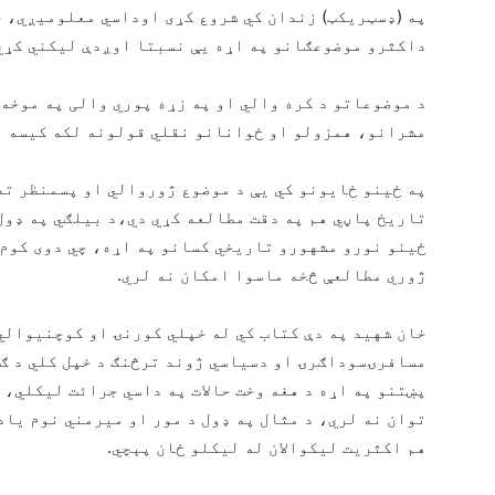
په (ډسټریکټ) زندان کي شروع کړی اوداسي معلومیږي، چ
داکثرو موضوعګانو په اړه يې نسبتا اوږدې لیکني کړي 
د موضوعاتو د کره والي او په زړه پوري والی په موخه
مشرانو، همزولو او ځوانانو نقلي قولونه لکه کیسه ب
په ځینو ځایونو کي يې د موضوع ژوروالي او پسمنظر ت
تاریخ پاڼي هم په دقت مطالعه کړي دي،د بیلګي په ډول
ځینو نورو مشهورو تاریخي کسانو په اړه، چي دوی کوم 
ژوري مطالعې څخه ماسوا امکان نه لري.
خان شهید په دې کتاب کي له خپلي کورنۍ او کوچنیوالي
مسافرۍسوداګرۍ او دسیاسي ژوند ترڅنګ د خپل کلي د ګ
پښتنو په اړه د هغه وخت حالات په داسي جرائت لیکلي، 
توان نه لري، د مثال په ډول د مور او میرمني نوم یاد
هم اکثریت لیکوالان له لیکلو ځان پېچي.