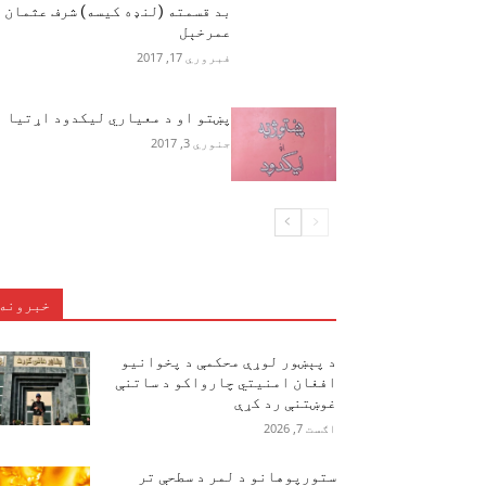
بد قسمته (لنډه کیسه) شرف عثمان
عمرخېل
فبروري 17, 2017
پښتو او د معیاري لیکدود اړتیا
جنوري 3, 2017
خبرونه
د پېښور لوړې محکمې د پخوانیو
افغان امنیتي چارواکو د ساتنې
غوښتنې رد کړې
اګست 7, 2026
ستورپوهانو د لمر د سطحې تر