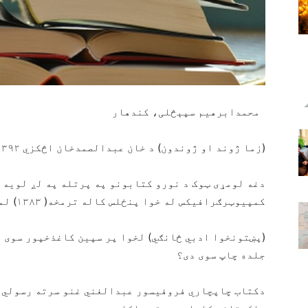
محمدابرهیم سپېڅلی، کندهار
(زما ژوند او ژوندون) د خان عبدالصمدخان اڅکزي ۳۹۲ مخه لیکل سوی کتاب دی
دغه لومړی ټوک د نورو کتابونو په پرتله په لږ لویه 
کمپيوټرګرافیکس له خوا پنځلس کاله ترمخه( ۱۳۸۳) لمریزکال چاپ اود
(پښتونخوا ادبي څانګي) لخوا پر سپین کاغذخپور سوی د
جلده چاپ سوی دی؟