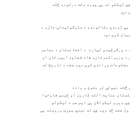
ي لیکلو ته يې پوره وخت درلود، ځکه
دي.
 یې ژوندي مثالونه، د سترګولیدلی حال، د
یان کړي دي.
ه د ورګرځېدو لپاره د افغانستان د معاصر
 د وزیراکبرخان، شاه شجاع، ایوب خان او
معلومات وړاندي کړي دي، هغه د تاریخ له
 څخه نیولې تر بلوغ ، واده
لستان عنایت الله کارېز او ځینو شاوخوا
چي ډېری لیکوالان يې اوس هم د لیکولو
ول هغه څه دي، چي له نیمي پېړۍ وروسته يې