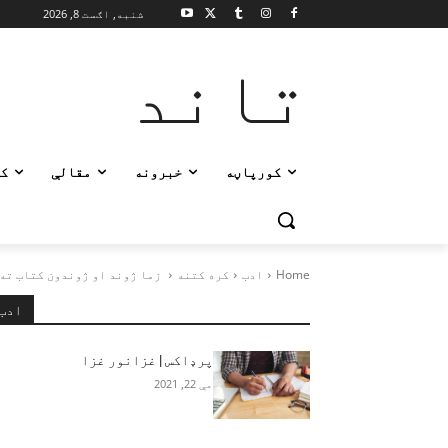
شنبه, اګست 8, 2026
تاند
کورپاڼه
خبرونه
مقالې
ک
Home
ادب
کره کتنه
زما ژوند او ژوندون کتاب ته 
ادب
پرډاکس | غزانور غزا
مې 22, 2021