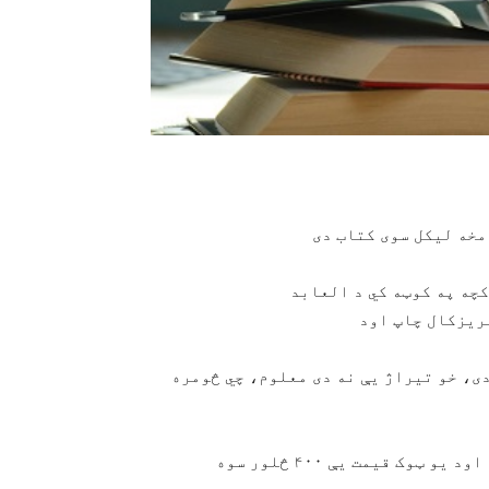
کچه په کوټه کي د العابد
ی، خو تیراژ يې نه دی معلوم، چي څومره
دکتاب چاپچاري فروفیسور عبدالغني غنو سرته رسولي اود یو ټوک قیمت يې ۴۰۰ څلور سوه