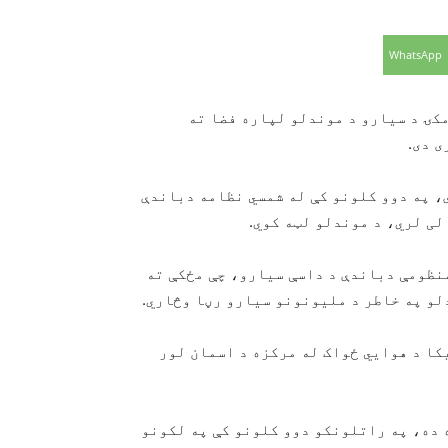
WhatsApp
TESS) په نوم یوه سپوږمکۍ د سیارو د موندلو لپاره فضا ته
ی دی.
غندي سره استول شوې، په دوو کلونو کې له شمسي نظامه دباندې
لی لري، د موندلو لټه کوي.
منظومې دباندې د داسې سیارو، چې مځکې ته
لو په خاطر د ملیونونو سیارو رڼا وڅاري.
ریکا د هوايي ځواک له مرکزه د اسمان لور
 ده، په راتلونکو دوو کلونو کې په لکونو