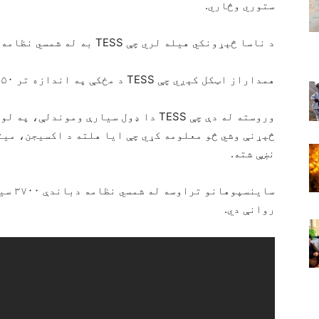
ستوري وڅاري.
د ناسا څېړونکي هیله لري چې TESS به له شمسي نظامه بهر شاوخوا ۲۰ زره سیارې ومومي.
همداراز اټکل کېږي چې TESS د مځکې په اندازه تر ۵۰ زیاتې سیارې کشف کړي.
وروسته له دې چې TESS دا ډول سیارې ومون
څېړنې وشي څو معلومه کړي چې ایا هلته د اکسیجن، می
نښې شته.
روانې دي.