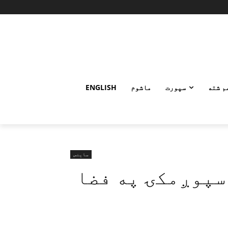
م شته
سپورت
ماشوم
ENGLISH
ساینس
سپوږمکۍ په فضا