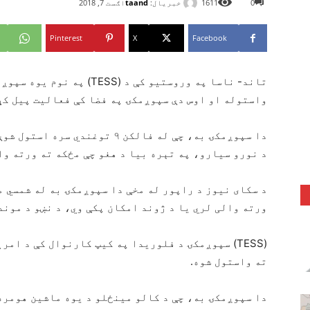
خبریال:
taand
0
1611
اګست 7, 2018
Pinterest
X
Facebook
تاند- ناسا په وروستیو کې د (
واستوله او اوس دې سپوږمکۍ په فضا کې فعالیت پیل کړ
دا سپوږمکۍ به، چې له فالکن ۹ تو
د نورو سیارو، په تېره بیا د هغو چې مځکه ته ورته وا
د سکای نیوز د راپور له مخې دا سپوږمکۍ به له شمسي 
ورته والی لري یا د ژوند امکان پکې وي، د نښو د موند
(TESS) سپوږمکۍ د فلوریدا په کیپ کارنوال کې د ام
ته واستول شوه.
دا سپوږمکۍ به، چې د کالو مینځلو د یوه ماشین هومره