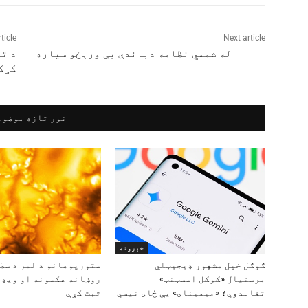
ticle
Next article
له شمسي نظامه دباندې بې ورېځو سیاره
د ت
کړک
نور تازه موضوع
خبرونه
ګوګل خپل مشهور ډیجیټلي
ستورپوهانو د لمر د سط
مرستیال «ګوګل اسسټنټ»
روښانه عکسونه او ویډ
تقاعدوي؛ «جیمینای» یې ځای نیسي
ثبت کړې