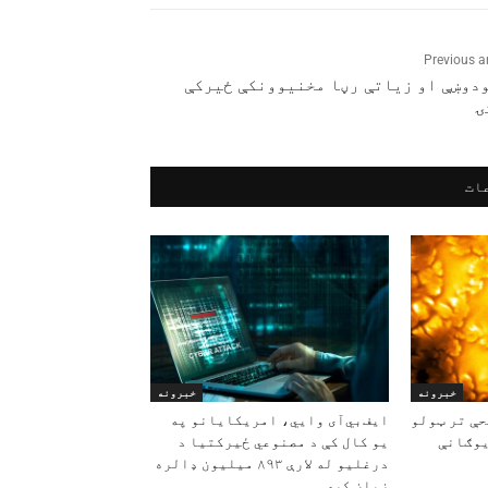
Previous ar
ودوښې او زیاتې رڼا مخنیوونکې ځیرکې
ۍ
ات
خبرونه
خبرونه
حې تر ټولو
ایف‌بي‌آی وايي، امریکایانو په
یوګانې
یو کال کې د مصنوعي ځیرکتیا د
درغلیو له لارې ۸۹۳ میلیون ډالره
زیان کړی