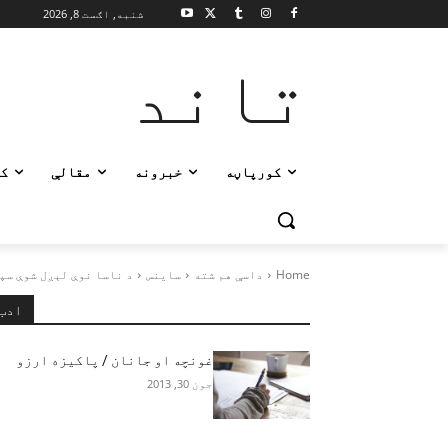
شنبه, اګست 8, 2026
تاند
کورپاڼه
خبرونه
مقالې
ک
Home
داسې هم شته
ساینس
د ناسا نوې لېږل شوې سپ
ادب
غونچه او جانان / پاکیزه ارزو
جون 30, 2013