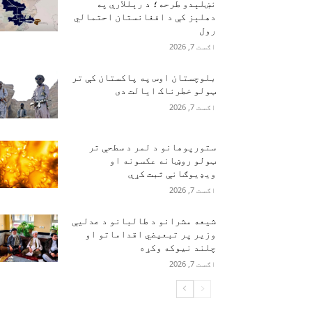
نښلېدو طرحه؛ د رېللارې په
دهلېز کې د افغانستان احتمالي
رول
اګست 7, 2026
بلوچستان اوس په پاکستان کې تر
ټولو خطرناک ایالت دی
اګست 7, 2026
ستورپوهانو د لمر د سطحې تر
ټولو روښانه عکسونه او
ویډیوګانې ثبت کړې
اګست 7, 2026
شیعه مشرانو د طالبانو د عدلیې
وزیر پر تبعیضي اقداماتو او
چلند نیوکه وکړه
اګست 7, 2026