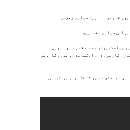
دلې، په لویو ټیلسکوپونو به د هغو په اړه نورې
تان، کاربون ډای اوکسایډ او نورو ګازونو
ساینسپوهانو تراوسه له شمسي نظامه دباندې ۳۷۰۰ سیارې موندلي او پر ۴۵۰۰ نورو یې څېړنې