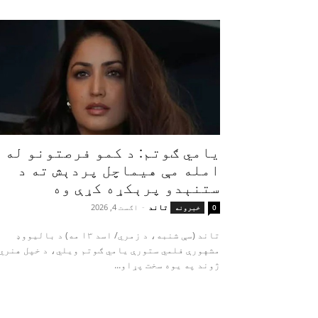
یامي ګوتم: د کمو فرصتونو له
امله مې هیماچل پردېش ته د
ستنېدو پرېکړه کړې وه
تاند
-
اګست 4, 2026
0
خبرونه
تاند (سې شنبه، د زمري/ اسد ۱۳ مه) د بالیووډ
مشهورې فلمي ستورې یامي ګوتم ویلي، د خپل هنري
ژوند په یوه سخت پړاو...