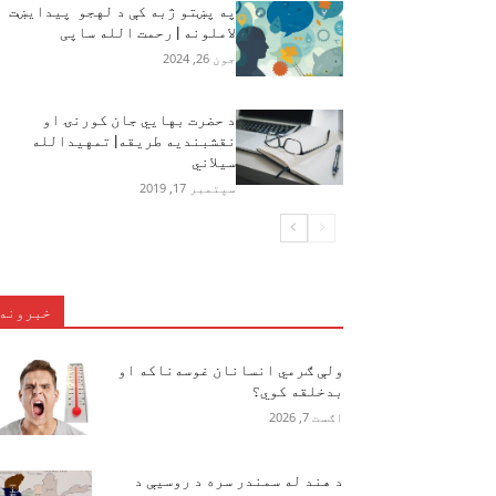
په پښتو ژبه کې د لهجو پیدایښت
لاملونه | رحمت الله ساپی
جون 26, 2024
د حضرت بهايي جان کورنۍ او
نقشبنديه طريقه| تمهيدالله
سيلاني
سپتمبر 17, 2019
خبرونه
ولې ګرمي انسانان غوسه‌ناکه او
بدخلقه کوي؟
اګست 7, 2026
د هند له سمندر سره د روسیې د