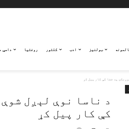
المونه
ټولنیز
ادب
کلتور
روغتیا
داسې ه
وږمکۍ په فضا کې کار پیل کړ
د ناسا نوې لېږل شوې 
کې کار پیل کړ