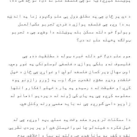
د دې پر ځای چې په مطلق ډول یې علم وګڼو، زما په اند ښه
به دا وي، چې فلسفه یوازې د فردي تجربو عکس‌العمل
وبولو؛ خو دلته ممکن بله پوښتنه دا وشي، چې د تجربو
ټولګه پخپله علم نه‌ دی؟
هو، علم دی؛ خو دلته خبره ټوله د مطلقیت ده، چې
فلیسوف نه، بلکې یوازې د فلسفې لوستونکی په غوږ وهي.
اوس مهال ډېر کسان فلسفه لولي او غواړي چې ځان د خپل
خلقت، ودې، عشق، تقدس، مرګ او… په ژورو رازونو پوه
کړي او حقیقت ته د رسېدو په پار د خپلو افکارو انتها
معلومه کړي، چې په پای کې ژوند ته د پردیو اذهانو له
زاویو داسې ګوري، چې نه باید هغسې ورته وکتل شي.
دا ممکنات تر ډېره هغه وخت په عملي بڼه اوړي، چې له
خپل فکره د شیندلو چانس واخیستل شي او پر پردۍ نظریې
نقد د کفر په مانا شي، چې دلته نو بیا د اخلاقي عدم