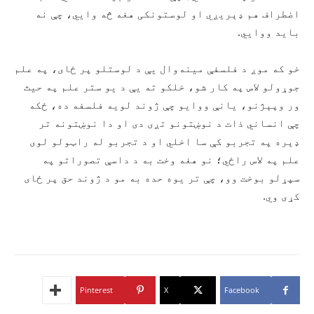
اضطراف هم ډېریږي او لوستونکی هغه څه وايي، چې نه
باید ووایي.
خو که موږ د فلسفې مینه‌وال یې د لوستلو پر ځای، په علم
جوړولو لاس په کار شو، خلکو ته یې د یو ستر علم په حیث
ور وپېژنو، یانې ووایو چې ژوند لویه فلسفه ده، ځکه
چې انساني ذات د نوښتونو تږی دی او دا نوښتونه تر
ډېره په تجربو کې سا اخلي او د تجربو له راټولو لوی
علم په لاس راځي؛ نو هغه وخت به د داسې تصوراتو په
سپړلو بوخت وو، چې تر یوه حده به مو د ژوند حق پر ځای
کړی وي.
Pinterest
X
Facebook