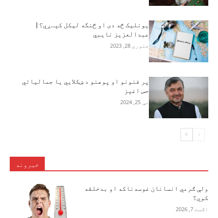
یونلیک څه دی او څنگه لیکل کېـږي؟ |
عبدالعزیز نایبي
جنوري 28, 2023
پر فنونو او پوهنو د ښکلايي یا جمالیاتي
حس اغېز
مې 25, 2024
خبرونه
ولې ګرمي انسانان غوسه‌ناکه او بدخلقه
کوي؟
اګست 7, 2026