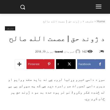
Home
فلسفه
د ژوند حق | عصمت الله صالح‎
فلسفه
د ژوند حق | عصمت الله صالح‎
خبریال:
taand
2
1427
اپریل 19, 2018
Pinterest
X
Facebook
موږ د داسې خبرو وړتیا لرو، چې نه باید هغه ووایو او
ډېری داسې تصورات هم راسره دي، چې که په سپړلو یې بې
له ځنډه فکر وکړو؛ نو تر یوه حده به مو د ژوند حق پر
ځای کړی وي.