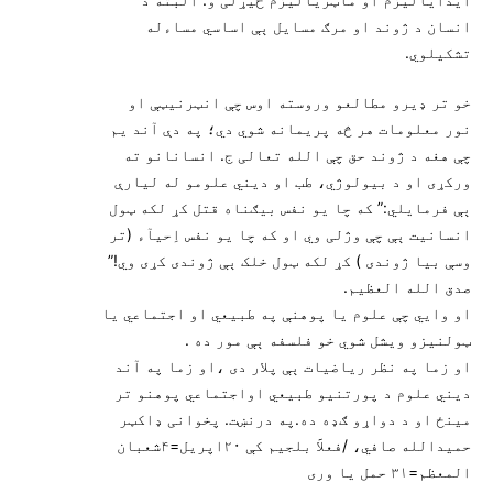
انسان د ژوند او مرګ مسایل ېې اساسي مساءله
تشکیلوي.
خو تر ډیرو مطالعو وروسته اوس چې انټرنیټې او
نور معلومات هر څه پریمانه شوي دي؛ په دې آند یم
چې هغه د ژوند حق چې الله تعالی ج. انسانانو ته
ورکړی او د بیولوژي، طب او ديني علومو له لیارې
ېې فرمایلي:” که چا یو نفس بیګناه قتل کړ لکه ټول
انسانیت ېې چې وژلی وي او که چا یو نفس اِحیآء (تر
وسې بیا ژوندی ) کړ لکه ټول خلک ېې ژوندی کړی وي!”
صدق الله العظیم.
او وايي چې علوم یا پوهنې په طبیعي او اجتماعي یا
ټولنیزو ویشل شوي خو فلسفه ېې مور ده .
او زما په نظر ریاضیات ېې پلار دی ،او زما په آند
ديني علوم د پورتنیو طبیعي اواجتماعي پوهنو تر
مینځ او د دواړو ګډه ده.په درنښت. پخوانی ډاکټر
حمیدالله صافي، /فعلاََ بلجیم کې ۲۰اپریل=۴شعبان
المعظم=۳۱ حمل یا وری