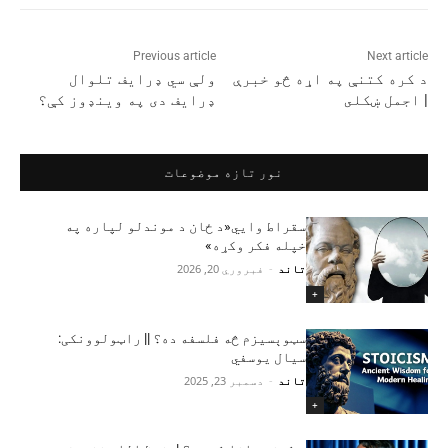
Previous article
Next article
د کره کتنې په اړه څو خبرې
ولې سي ډرایف تلوال
| اجمل ښکلى
ډرایف دی په وینډوز کې؟
نور تازه موضوعات
سقراط وايي«د ځان د موندلو لپاره په
خپله فکر وکړه»
تاند
-
فبروري 20, 2026
+
سټوېسیزم څه فلسفه ده؟ || راټولوونکی:
سیال یوسفي‎
تاند
-
دسمبر 23, 2025
+