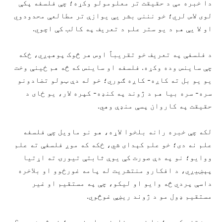
دا خبره مې د حقیقت تر معلومولو وکړه؛ چې فلسفه پکې
لوی لاس لري؛ خو نننی بشر یې یوازې تر مطالعې محدودوي
او لا یې هم د یو ستر علم د تعریف په کالب کې اچوي.
د فلسفې په تعریف خو تقریباً اوس هر څوک پوهېږي، ځکه
چې ساینس وده وکړه. فلسفه او ساینس که څه هم ځینې وخت
یو یو بل ته کاږه- کاږه ګوري؛ خو له دې ټولو تضادونو
سره- سره بیا هم د ژوند په کنډه- کپره لار، یو ځای د
حقیقت په کاروان پسې منډې وهي.
لکه چې خبره رانه بلخوا لاړه، هو نو ماویل چې فلسفه
علم ‌نه دی؛ خو علم کېدای شي، ځکه که موږ فلسفې ته علم
ووایو؛ نو په دې صورت کې یوې ثابتې تیورۍ ته اړتیا
پېښيږي، د افکارو منتشریت له پامه غورځوو او بلاخره
داسې پردي څه وایو او لیکو، چې په مستقیم او غیر
مستقیم ډول مو د ژوند ریښې غوڅوي.
پوښتنه کېږي؛ ښا نو چې فلسفه علم نه دی؛ نو څه شی ده؟