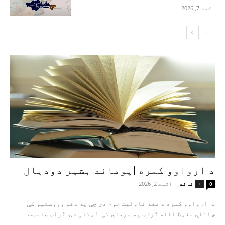
اګست 7, 2026
د ارواوو کمره |پوهاند بشیر دودیال
تاند
-
اګست 2, 2026
+
0
د ارواوو کمره د هغه ناولیت نوم دی چې په دغو وروستیو کې
ښاغلي حفیظ الله تُراب په جرمني کې لیکلی دی. تُراب صاحب...