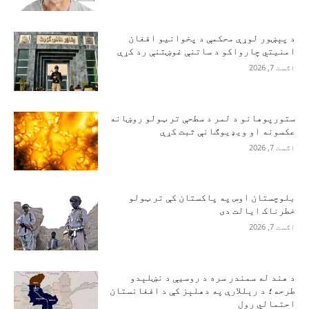
د پېښور لوړې محکمې د پخوانیو افغان
امنیتي چارواکو د ساتنې غوښتنې رد کړې
اګست 7, 2026
ستورپوهانو د لمر د سطحې تر ټولو روښانه
عکسونه او ویډیوګانې ثبت کړې
اګست 7, 2026
بلوچستان اوس په پاکستان کې تر ټولو
خطرناک ایالت دی
اګست 7, 2026
د هند له سمندر سره د روسیې د نښلېدو
طرحه؛ د رېللارې په دهلېز کې د افغانستان
احتمالي رول