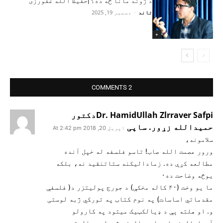
د ژوند مانا څه ده؟ |حفيظ الله غفورزى
تاند
-
دسمبر 19, 2025
+
2 COMMENTS
Dr. HamidUllah Zlrraver Safpiدکتور
حمیدالله زړور. ساپی
اپریل 20, 2018 At 2:42 pm
سلامونه،
ورور عصمت الله صاب! تاسو فلسفه له خپل آنده
مطالعه کړې ده. زماداليکنه ستاتنقيد نه، بلکه
یوڅه وضاحت ده۰
ما یو وخت (۴۰ کاله مخکې) د جورج پولیتزر د( فلسفې
مقدماتي اساسات) په نوم کتاب په تورکي ژبه لوستی
و. او هلته ېې د ډیالکټیک میتود په کارولو
آیدایالیزم او ماټریالیزم څیړلی و. البته د