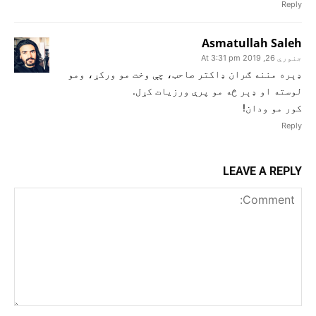
Reply
Asmatullah Saleh
جنوري 26, 2019 At 3:31 pm
ډېره مننه ګران ډاکتر صاحب، چې وخت مو ورکړ، ومو
لوسته او ډېر څه مو پرې ورزیات کړل.
کور مو ودان!
Reply
LEAVE A REPLY
Comment: