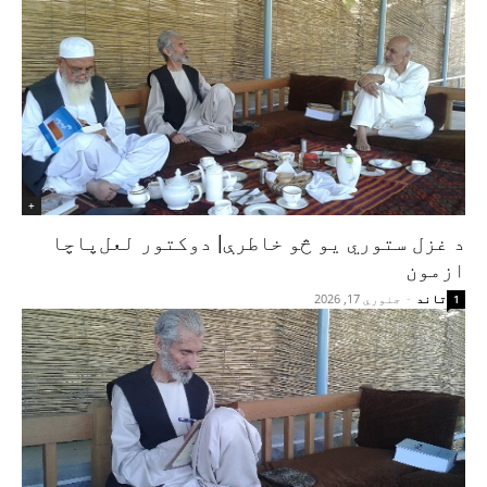
+
د غزل ستوري یو څو خاطرې| دوکتور لعل‌پاچا
ازمون
تاند
-
جنوري 17, 2026
1