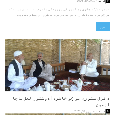
تاند
-
جولای 20, 2026
0
دوهم فصل: د جګړې په لمبو کې زېږېدلی ماشوم د انسان ژوند که
هر څومره لنډ ښکاري، خو له دومره خاطرو او پېښو ډک وي...
نور
+
د غزل ستوري یو څو خاطرې| دوکتور لعل‌پاچا
ازمون
تاند
-
جنوري 18, 2026
0