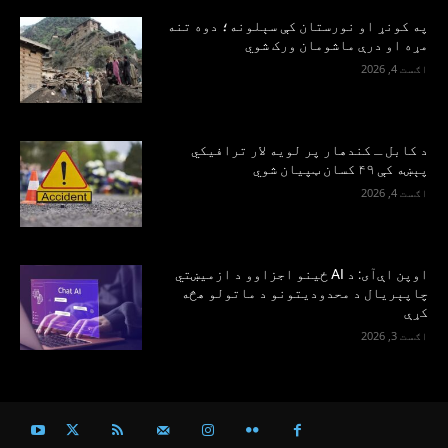
په کونړ او نورستان کې سېلونه؛ دوه تنه
مړه او درې ماشومان ورک شوي
اګست 4, 2026
د کابل ـ کندهار پر لویه لار ترافیکي
پېښه کې ۴۹ کسان ټپيان شوي
اګست 4, 2026
اوپن اې‌آی: د AI ځینو اجزاوو د ازمیښتي
چاپېریال د محدودیتونو د ماتولو هڅه
کړې
اګست 3, 2026