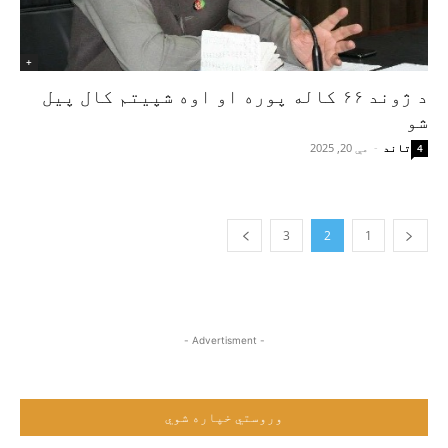
+
د ژوند ۶۶ کاله پوره او اوه شپیتم کال پيل
شو
تاند
-
مې 20, 2025
4
3
2
1
- Advertisment -
وروستي خپاره شوي