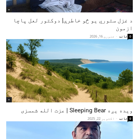
+
د غزل ستوري یو څو خاطرې| دوکتور لعل پاچا
ازمون
تاند
-
جنوري 16, 2026
0
+
ویده یږه Sleeping Bear | عزت الله شمسزی
تاند
-
اکتوبر 22, 2025
0