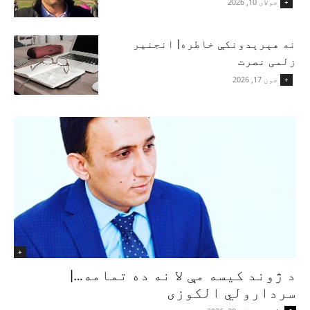
جولای 10, 2026
+
نه هېرېدونکې خاطره| انجنیر
زلمی نصرت
جون 17, 2026
+
+
د ژوند کیسه مې لا نه ده تمامه…|
سردارولي الکوزی