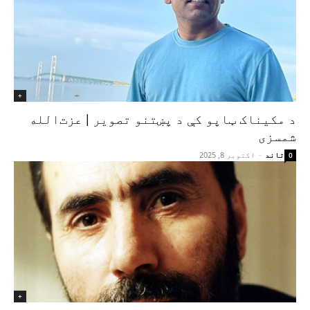
+
د مکیناک ټاپو کې د پښتنو تصویر | عزت‌الله
شمسزی
تاند
-
اکتوبر 8, 2025
0
+