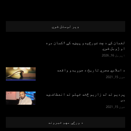
ډېر لوستل شوي
لغمان کې د چت غورځېدو پېښه کې ۶کسان مړه
او ژوبل شوي
اپریل 16, 2026
د اسلامي هجري تاریخ د جوړیدو واقعه
جون 15, 2021
پرديو ته له زاريو څخه خپلو ته انعطاف ښه
دی
جون 15, 2021
د ورځې مهم خبرونه