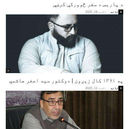
د پاریس د سفر څوورکې کرښې
تاند
-
اګست 18, 2025
0
+
په ۱۳۶۱ کال زېږون | دوکتور سید اصغر هاشمي
تاند
-
اګست 12, 2025
0