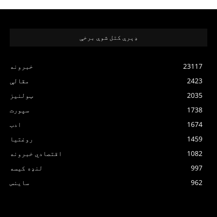
ډېرې کتل شوې برخې
23117
خبرونه
2423
مقالې
2035
ټولنیز
1738
سپورت
1674
ادب
1459
روغتیا
1082
اقتصادي خبرونه
997
لنډه کیسه
962
ساینس