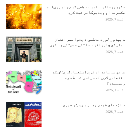
ستورپوهانو د لمر د سطحې تر ټولو روښانه
عکسونه او ویډیوګانې ثبت کړې
اګست 7, 2026
د پېښور لوړې محکمې د پخوانیو افغان
امنیتي چارواکو د ساتنې غوښتنې رد کړې
اګست 7, 2026
عربي سرمایه او نوې استعمارګري: څنګه
اقتصادي ګټې له سیاسي تسلط سره
ونښلیدې؟
اګست 7, 2026
د اژدهای خودي په اړه یو څو خبري
اګست 7, 2026