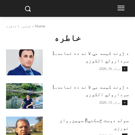
Home
کلتور
خاطره
خاطره
د ژوند کیسه مې لا نه ده تمامه…|
سردارولي الکوزی
جولای 16, 2026
+
د ژوند کیسه مې لا نه ده تمامه…|
سردارولي الکوزی
جولای 13, 2026
+
سوله دوست څمکني!| سپين‌روان
نورزی