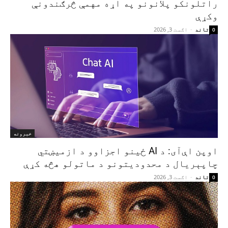
راتلونکو پلانونو په اړه مهمې څرګندونې
وکړې
تاند
-
اګست 3, 2026
0
خبرونه
اوپن اې‌آی: د AI ځینو اجزاوو د ازمیښتي
چاپېریال د محدودیتونو د ماتولو هڅه کړې
تاند
-
اګست 3, 2026
0