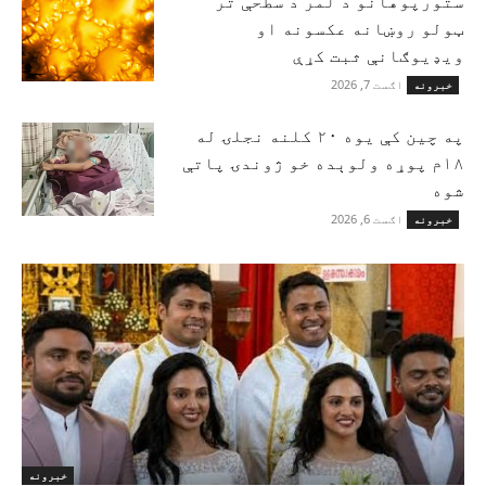
ستورپوهانو د لمر د سطحې تر
ټولو روښانه عکسونه او
ویډیوګانې ثبت کړې
اګست 7, 2026
خبرونه
په چین کې یوه ۲۰ کلنه نجلۍ له
۱۸م پوړه ولوېده خو ژوندۍ پاتې
شوه
اګست 6, 2026
خبرونه
خبرونه