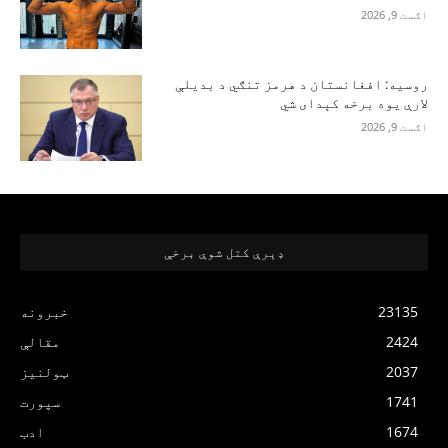
اګست 9, 2026
روسیه: افغانستان د هرمز تنګي د بدیلې
لارې یوه برخه کېدای شي
اګست 9, 2026
ډېرې کتل شوې برخې
23135
خبرونه
2424
مقالې
2037
ټولنیز
1741
سپورت
1674
ادب