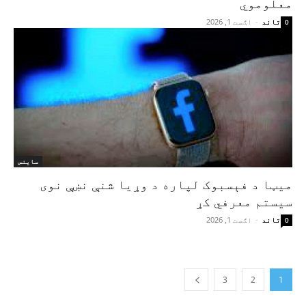
معلوموي
تاند
-
اګست 1, 2026
0
ساینس
میټا د فېسبوک لپاره د وړیا شنې نښې نوی
سیستم معرفي کړ
تاند
-
اګست 1, 2026
0
3
2
1