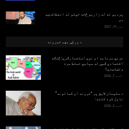
پرديو ته له زاريو څخه خپلو ته انعطاف ښه
دی
جون 15, 2021
د ورځې مهم خبرونه
عربي سرمایه او نوې استعمارګري: څنګه
اقتصادي ګټې له سیاسي تسلط سره
ونښلیدې؟
اګست 7, 2026
د سلېمان لایق پر “غرونه او کساتونه”
ناول کره کتنه:
اګست 3, 2026
امریکايي لوبغاړی د فساد ضد قوانینو د