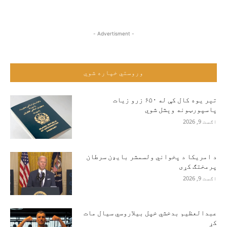
- Advertisment -
وروستي خپاره شوي
تېر یوه کال کې له ۶۵۰ زرو زیات
پاسپورټونه وېشل شوي
اګست 9, 2026
د امریکا د پخواني ولسمشر بایډن سرطان
پرمختګ کړی
اګست 9, 2026
عبدالعظیم بدخشي خپل بیلاروسي سیال مات
کړ