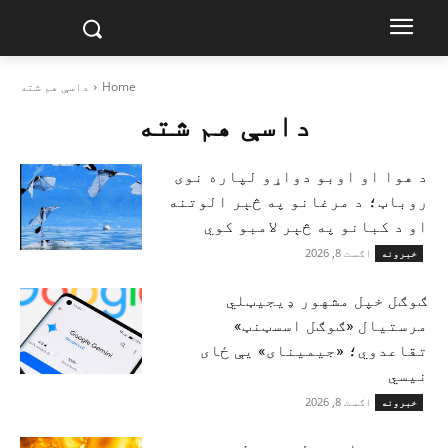
Home
داسې هم شته
داسې هم شته
د هوا او اوبو دواړو لپاره نوی
روباټ؛ د مرغانو په څېر الوتنه
او د کبانو په څېر لامبو کوي
اګست 8, 2026
خبرونه
ګوګل خپل مشهور ډیجیټلي
مرستیال «ګوګل اسسټنټ»
تقاعدوي؛ «جیمینای» یې ځای
نیسي
اګست 8, 2026
خبرونه