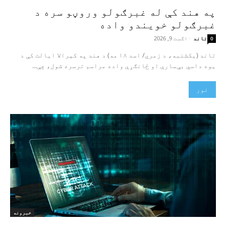
په هند کې له غبرګولو وروڼو سره د
غبرګولو خویندو واده
تاند
-
اګست 9, 2026
0
تاند (یکشنبه، د زمري/ اسد ۱۸ مه) د هند په کیرالا ایالت کې د
یوه داسي بې‌سارې او ځانګړې واده مراسم ترسره شول، چې...
نور
خبرونه