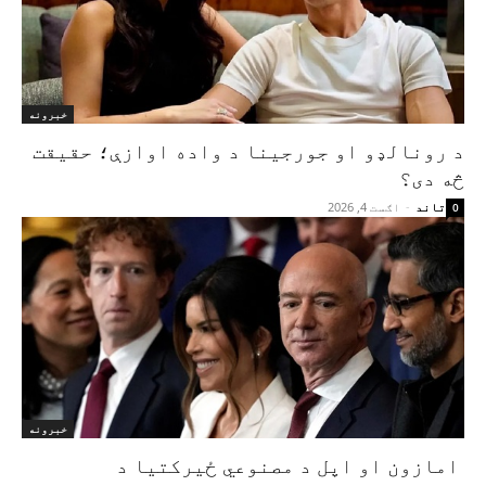
خبرونه
د رونالډو او جورجینا د واده اوازې؛ حقیقت
څه دی؟
تاند
-
اګست 4, 2026
0
خبرونه
امازون او اپل د مصنوعي ځیرکتیا د