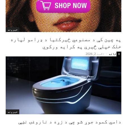
خبرونه
په چین کې د مصنوعي ځیرکتیا د ډرامو لپاره
خلک خپلې څېرې په کرایه ورکوي
تاند
-
اګست 2, 2026
0
خبرونه
داسي کمود جوړ شو چې د زړه د ناروغۍ نښې