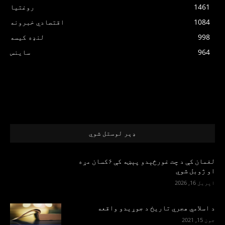
1461
روغتیا
1084
اقتصادي خبرونه
998
لنډه کیسه
964
ساینس
ډېر لوستل شوي
لغمان کې د چت غورځېدو پېښه کې ۶کسان مړه
او ژوبل شوي
اپریل 16, 2026
د اسلامي هجري تاریخ د جوړیدو واقعه
جون 15, 2021