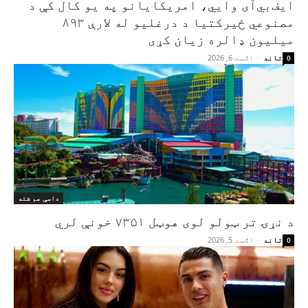
ایف‌بي‌آی وايي، امریکایانو په یو کال کې د
مصنوعي ځیرکتیا د درغلیو له لارې ۸۹۳
میلیون ډالره زیان کړی
تاند
-
اګست 6, 2026
0
داسې هم شته
د نړۍ تر ټولو لوی هوټل ۷۳۵۱ خونې لري
تاند
-
اګست 5, 2026
0