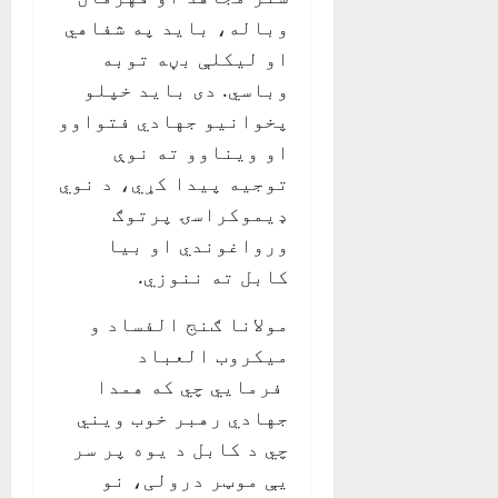
وباله، بايد په شفاهي
او ليکلې بڼه توبه
وباسي. دی بايد خپلو
پخوانيو جهادي فتواوو
او ويناوو ته نوې
توجيه پيدا کړي، د نوي
ډيموکراسۍ پرتوګ
ورواغوندي او بيا
کابل ته ننوزي.
مولانا ګنج الفساد و
ميکروب العباد
فرمايي چي که همدا
جهادي رهبر خوب ويني
چي د کابل د يوه پر سر
يې موټر درولی، نو