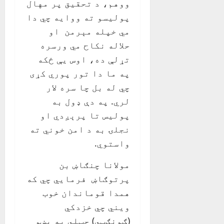
ووهم، د تحقيق پر مهال
پوليسو ته ووایه چي دا
مي خپله مېرمن او
حلاله نکاح مي ورسره
تړلې ده، اوس يې ځکه
په ما دا تور پوري کړی
چي له بل چا سره لار
لري. په دې ډول به
پوليس تا پرېږدي او
نجلۍ به د امن خوني ته
واستوي.
مولانا چنګاښ بن
پرتوګاښ فرمايي چي که
همدا قوماندان خوب
ويني چي خزدکي
(ګونګټي) چټلي په پښو