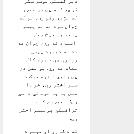
ډېر قيمتي موټر ټکر
کړي، کله چي دی موټر
له نژدې وګوري، نو له
ځوان سره به له پیسو
پرته بل هيڅ ډول
اسناد نه وي، ځوان به
ده ته دومره پيسې
ورکړي چي د يوه کال
معاش به وي. يو متل دی
چي وايي د خره مرګ د
سپو اختر وي، خو دا
متل به په خوب کي داسي
وي: د موټر ټکر د
ترافيکي پوليسو اختر
وي.
که د ګازو او تېلو د