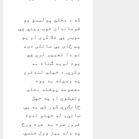
که د محلي پوليسو يو
قوماندان خوب ويني چي
موټر يې غلا کړی او يو
پټ ځای يې ساتلی دی،
نو دا تعبير لري چي
يوه لويه ګناه به
وکړي. د خپلو لنډغرو
په وسيله به يوه
معصومه پېغله نجلۍ
وتښتوي او په خپل
ځانګړي کور کي به يې
ساتي، له خپلو لنډه
غرور سره به هره ورځ
په ډله ييز ډول جنسي