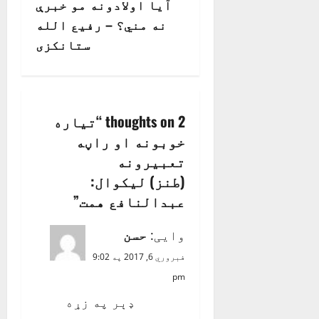
آيا اولادونه مو خبرې
n
نه مني؟ – رفیع الله
ستانکزی
a
v
i
2 thoughts on “
تياره
خوبونه او راڼه
g
تعبيرونه
a
(طنز) ليکوال:
عبدالنافع همت
”
t
i
وایی:
حسن
فبروري 6, 2017 په 9:02
o
pm
n
ډېر په زړه