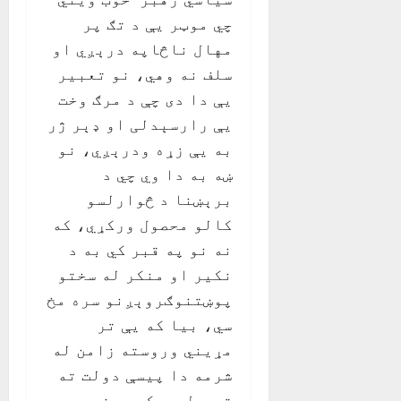
چي موټر يې د تګ پر
مهال ناڅاپه درېږي او
سلف نه وهي، نو تعبير
يې دا دی چې د مرګ وخت
يې رارسېدلی او ډېر ژر
به يې زړه ودرېږي، نو
ښه به دا وي چي د
برېښنا د څوارلسو
کالو محصول ورکړي، که
نه نو په قبر کي به د
نکير او منکر له سختو
پوښتنوګروېږنو سره مخ
سي، بیا که يې تر
مړيني وروسته زامن له
شرمه دا پيسې دولت ته
تحويل هم کړي، نو