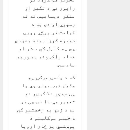
راپور يې د نکير او
منکر ډيټابيس ته نه
رسېږي او دی به د
قيامت تر ورځي پوري
دومره ګوزارونه وخوري
چي په کابل کي د شر او
فساد راکټونه به ورپه
ياد سي.
که د ولسي جرګې يو
وکيل خوب ويني چي چا
يې موټر غلا کړی، نو
تعبير يې دا دی چې دی
به د ژمي په رخصتيو کي
د خپلو موکلينو د
پوښتني پر ځای اروپا