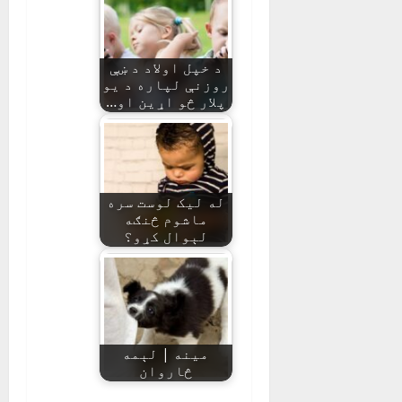
د خپل اولاد د ښې
روزنې لپاره د يو
پلار څو اړین او…
له لیک لوست سره
ماشوم څنګه
لېوال کړو؟
مینه | لېمه
څاروان