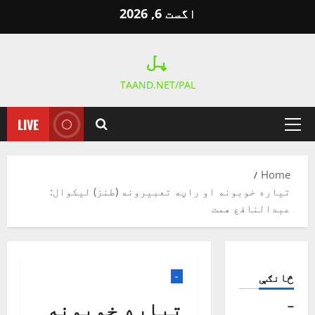
Ski
اگست 6, 2026
t
conten
پل
TAAND.NET/PAL
LIVE
Primary
Menu
Home
تياره خوبونه او راڼه تعبيرونه (طنز) ليکوال:
عبدالنافع همت
څانګې
-
تياره خوبونه
–