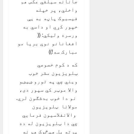
جانانه سيلفي عکس هم
واخلي، پر خپله
فيسبوک پاڼه به يې
خپور کړي او داسي به
ورسره وليکي: ((
افغانانو نوې بريا مو
مبارک سه!))
که د کوم خصوصي
ټلويزيون مشر خوب
ويني چي په تورو ښيښو
والا موټر کي سپور دی،
نو دا خوب بدشګون لري.
مولانا ټلويزيون
والانفلاسيون فرمايي
چي دا ټلويزيون له ده
پرته بل هيڅوک هم نه