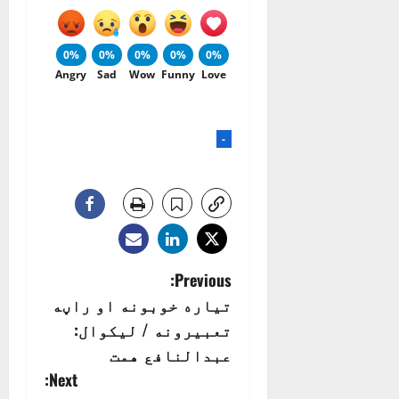
0%
0%
0%
0%
0%
Angry
Sad
Wow
Funny
Love
-
P
Previous:
تياره خوبونه او راڼه
o
تعبيرونه / ليکوال:
s
عبدالنافع همت
Next:
t