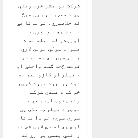
شرکت يو مشر خوب ويني
چي د موټر تېل يې هيڅ
نه خلاصېږي، نو مانا يې
دا ده چي د واوري د
اورېدو له امله به د
هيواد ټولي لويي لاري
بندي سي، دی به له دې
فرصت څخه ګټه واخلي او
د تېلو او ګازو بيه به
دوه برابره لوړه کړي،
خو که د همدې شرکت
رئيس خوب ليده چي د
موټر د تېلو ټانکۍ يې
سورۍ سوې، نو دا مانا
لري چي له دې لاري لاس ته
راغلي پيسې يوازي نه