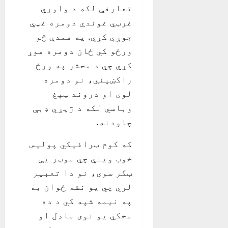
تعارفې لکه د واوري
غرټي غوندي دومره غټي
جوړي کړي. په همدې څو
ورځو کي ځان دومره موړ
کړي چي د محشر په ورځ
راکښېني، نو دومره
لوی او دروند ټېغ
وباسي لکه د ژيړي ډبې
چاودنه.
که کوم ټرافيکي پوليس
خوب ويني چي موټر يې
ټکر سوی، نو دا تعبير
لري چي يو نشه ځوان به
په نيمه شپه کي د ده
مخکي يو نوی ماډل او