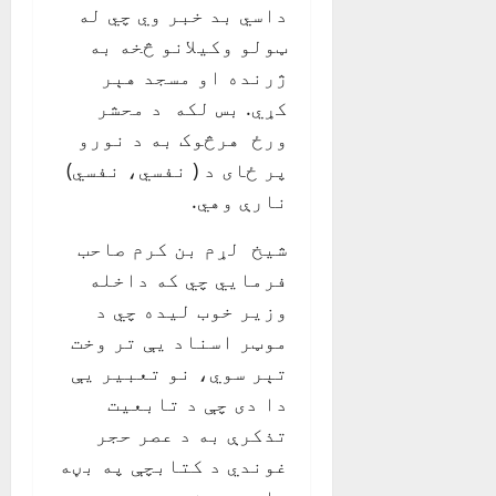
داسي بد خبر وي چي له
ټولو وکيلانو څخه به
ژرنده او مسجد هېر
کړي. بس لکه د محشر
ورځ هرڅوک به د نورو
پر ځای د ( نفسي، نفسي)
نارې وهي.
شيخ لړم بن کرم صاحب
فرمايي چي که داخله
وزير خوب ليده چي د
موټر اسناد يې تر وخت
تېر سوي، نو تعبير يې
دا دی چې د تابعيت
تذکرې به د عصر حجر
غوندي د کتابچې په بڼه