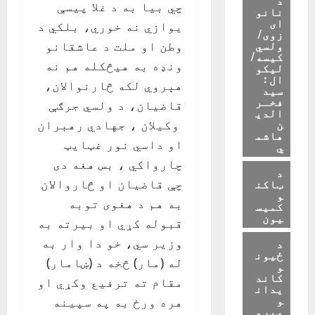
چي بيا به د غلا پيسې
نانو
ای
يوازي نه خوري، بلکي د
زوی/
ولسي
وطن او ملت د عاشقانو
کیسه/
ونډه به هيڅکله هم نه
لیکو
ال :
هېروي لکه څارنوالان،
سید
فخـر
قاضيان، د ولسي جرګې
الدی
ن
وکيلان ، جهادي رهبران
هاشم
او داسي نور غټايټ
ي
چارواکي ، بس هغه دی
د
ټاکن
چې قاضیان او څاروالان
و
به هم د هغوی توبه
کمیس
یون
قبوله کړي او بيرته به
وزير سي، خو دا وار به
د
ځیون
له (مار) څخه د (ښامار)
و
کاند
مقام ته ترفيع وکړي او
یدان
و
هره ورځ به په سپينه
میرم