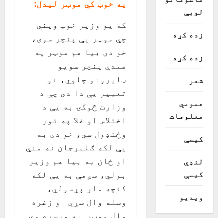
په خوب کي موټر ليدل:
لوبې
که يو وزير خوب ويني
زده کړه
چي موټر يې پنچر سوی،
خو دی بيا هم موټر په
زده کړه
همدې پنچر سويو
ټايرونو چلوي، نو
شعر
تعبير يې دا دی چې د
عمومي
وزارت څوکۍ به يې د
معلومات
اختلاس او غلا په تور
وځنډول سي، خو دی به
کیسې
يې لکه ګلمرجان نه مني
او ځان به بيا هم وزير
لنډې
کیسې
بولي، سږمې به يې لکه
کفچه مار پړسولي،
ویدیو
وسله وال سړي او زغره
وال موټر به ورسره وي