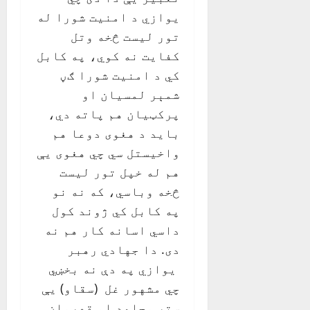
يوازي د امنيت شورا له
تور لیست څخه وتل
کفایت نه کوي، په کابل
کي د امنیت شورا ګڼ
شمېر لمسيان او
پرکټيان هم پاته دي،
بايد د هغوی دوعا هم
واخيستل سي چي هغوی يې
هم له خپل تور لیست
څخه وباسي، که نه نو
په کابل کي ژوند کول
داسي اسانه کار هم نه
دی. دا جهادي رهبر
يوازي په دې نه بخښي
چي مشهور غل (سقاو) يې
ستر مجاهد او قهرمان