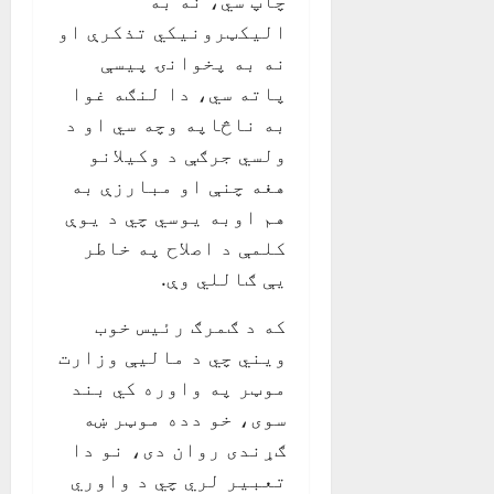
چاپ سي، نه به
اليکټرونيکي تذکرې او
نه به پخوانۍ پيسې
پاته سي، دا لنګه غوا
به ناڅاپه وچه سي او د
ولسي جرګې د وکيلانو
هغه چنې او مبارزې به
هم اوبه يوسي چي د يوې
کلمې د اصلاح په خاطر
يې ګاللي وې.
که د ګمرګ رئيس خوب
ويني چي د ماليې وزارت
موټر په واوره کي بند
سوی، خو دده موټر ښه
ګړندی روان دی، نو دا
تعبير لري چي د واوري