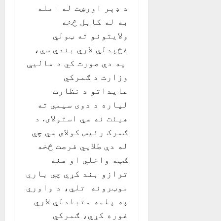
د ډېر اورښت له امله
به له کابل څخه
ولايتونو ته ټولي
غځېدلي لاري بندي سي،
په دې صورت کي د ماليې
وزارت د ګمرکي
عايداتو د نظارت
لپاره د دوی سيمي ته
هيئت نه سي استولای. د
ګمرک رئيس کولای سي چي
له دې طلايي فرصت څخه
ګټه واخلي او هغه
ترازو بند کړي چي باري
موټرونه تلي، د واوري
په پلمه متبادلي لاري
غوره کړي، ګمرکي