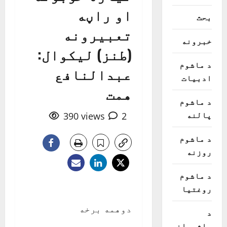
او راڼه
بحث
تعبيرونه
خبرونه
(طنز) ليکوال:
د ماشوم
عبدالنافع
ادبیات
همت
د ماشوم
پالنه
390 views
2
د ماشوم
روزنه
د ماشوم
روغتیا
دوهمه برخه
د
ماشومانو