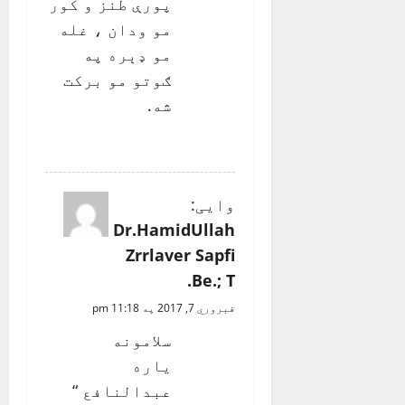
پورې طنز و کور
مو ودان ، غله
مو ډېره په
ګوتو مو برکت
شه.
REPLY
وایی:
Dr.HamidUllah
Zrrlaver Sapfi
Be.; T.
فبروري 7, 2017 په 11:18 pm
سلامونه
یاره
عبدالنافع “