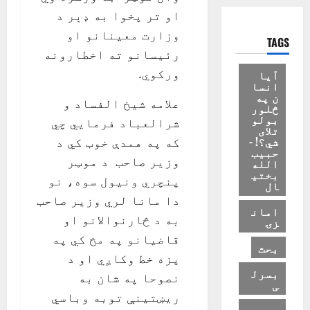
او تر پخوا به ډېر د
وزارت معینانو او
TAGS
رئيسانو ته اخطارونه
ورکوي.
آیا
انسا
ن په
علامه شيخ الفساد و
څلور
بولو
شرالعباد فرمايي چي
تلای
شي؟! -
که په همدې خوب کي د
حبیب
وزير صاحب د موټر
الله
بختی
پنچري ونيول سوه، نو
ال
دا مانا لري وزير صاحب
امان
به د څارنوالانو او
زۍ
قاضیانو په مخ کي په
بحث
پزه خط وکاږي او د
بسرل
نصوحا په شان به
ی
ريښتينې توبه وباسي
د