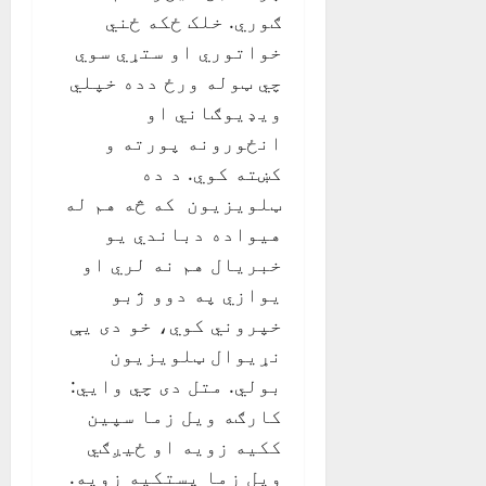
ګوري. خلک ځکه ځني
خواتوري او ستړي سوي
چي ټوله ورځ دده خپلي
ويډيوګاني او
انځورونه پورته و
کښته کوي. د ده
ټلويزيون که څه هم له
هيواده دباندي يو
خبريال هم نه لري او
يوازي په دوو ژبو
خپروني کوي، خو دی يې
نړيوال ټلويزيون
بولي. متل دی چي وايي:
کارګه ويل زما سپين
ککيه زويه او ځيږګي
ويل زما پستکيه زويه.