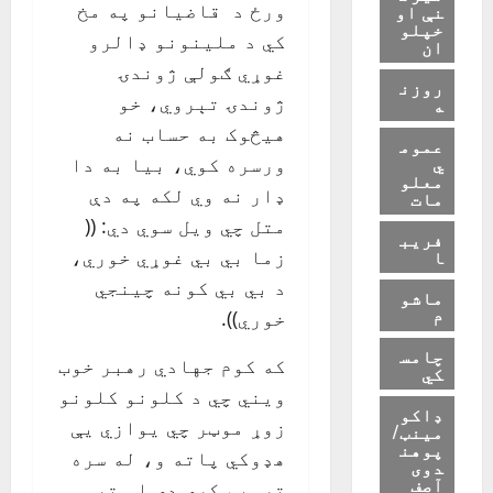
ورځ د قاضيانو په مخ
نې او
خپلو
کي د ملينونو ډالرو
ان
غوړي ګولې ژوندۍ
روزن
ژوندۍ تېروي، خو
ه
هيڅوک به حساب نه
عموم
ي
ورسره کوي، بيا به دا
معلو
ډار نه وي لکه په دې
مات
متل چي ويل سوي دي: ((
فریب
ا
زما بي بي غوړي خوري،
د بي بي کونه چينجي
ماشو
م
خوري)).
چامس
که کوم جهادي رهبر خوب
کي
ويني چي د کلونو کلونو
ډاکو
زوړ موټر چي يوازي يې
مینټ/
پوهن
هډوکي پاته و، له سره
دوی
آصف
ترميم کړی دی او تر