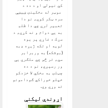
کي نيولې او د ده د
موټر له مخکينۍ ښيښې
سره ټکر کوي، نو دا
تعبير لري چي دا ظلم
به يې دوام و نه کړي، د
سړک د غاړي پر يوه
لويه او تکه ژيړه ډبه
(بوشکه) به وربرابر
سي، تر څو چي ملګري يې
ور رسېږي، نو د ده
چټلۍ به مخکي لا خزدکو
خپلو خوراکي ګودامونو
ته وړي وي.
اړوندې لیکنې