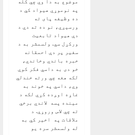
موضوع به دا وي چي کله
په نوموړي هيواد کي د
ده وظيفه پای ته
ورسېږي، نو ده ته دي د
دې هيواد تابعيت
ورکړل سي. ولسمشر به د
سفير پر دې احمقانه
خبره باندي وخاندي،
خو دی به داسي فکر کوي
لکه هغه چي ورته خندلي
وي، داسي په خوند به
غاړه اوږده کړي لکه د
مينده پسه لاندي برخي
ته چي لاس وروړې. د
ملاقات په اخير کي به
له ولسمشر سره يو