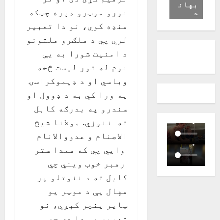
بهان
د
نورو موټرو ډېره چټکه
منډه کوي، نو دا تعبير
لري چي د ملګرو ملتونو
د امنيت شورا به يې
نوم له تور لیست څخه
وباسي او د ډيموکراسۍ
په ورا کي به د ډوول او
سندرو په بدرګه کابل
ته ننوزي. مولانا شيخ
الاصنام و عدووالانام
وايي چي که همدا ستر
رهبر خوب ويني چي
کابل ته د ننوتلو پر
مهال يې د موټر يو
ټاير پنچر کېږي، نو
تعبير يې دا دی چي