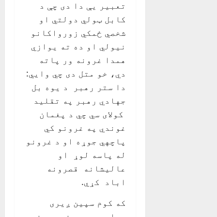
تعبير يې دا دی چې د
کابل ټولي دولتي او
شخصي ځمکي زورواکانو
نيولي او ده ته يوازي
همدا غرونه ور پاته
دي، خو متل دی چي وايي:
دا ستر رهبر د يوه بل
جهادي رهبر په تقليد
کولای سي چي د پغمان
غوندي په غرونو کي
پاچهي جوړه او د غرونو
له پاسه لوړ او
عالیشانه قصرونه
اباد کړي.
که کوم سپين ږيری
سياسي رهبر خوب ويني