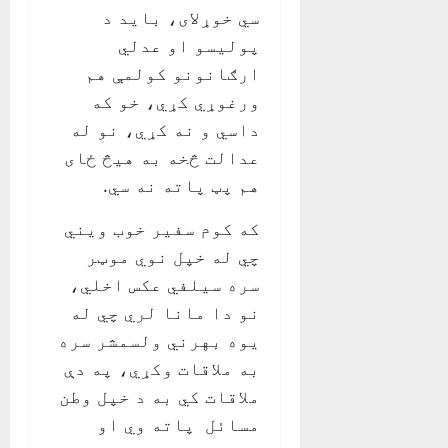
سي خوړلای، بايد د
پوليسو او عدلي
ارګانونو کولمې هم
ورغوړي کړي، خو که
داسي و نه کړي، نو له
عدالت څخه به هيڅ ځای
هم پټ پاته نه سي.
که کوم سفير خوب ويني
چي له خپل نوي موټر
سره سيلفي عکس اخلي،
نو دا مانا لري چي له
يوه بهرني ولسمشر سره
به ملاقات وکړي، په دې
ملاقات کي به د خپل وطن
مسائل پاته وي او