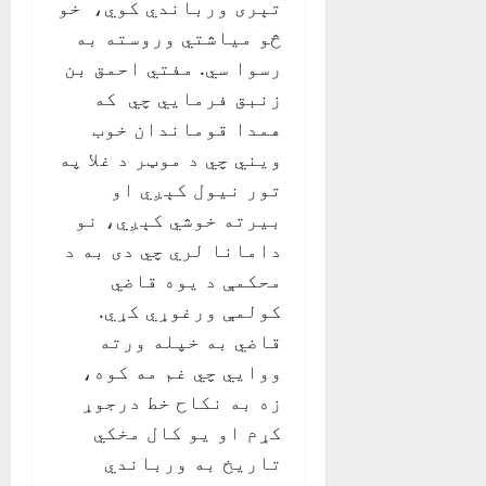
تېری ورباندي کوي، خو
څو مياشتي وروسته به
رسوا سي. مفتي احمق بن
زنبق فرمايي چي که
همدا قوماندان خوب
ويني چي د موټر د غلا په
تور نيول کېږي او
بيرته خوشي کېږي، نو
دامانا لري چي دی به د
محکمې د يوه قاضي
کولمې ورغوړي کړي.
قاضي به خپله ورته
ووايي چي غم مه کوه،
زه به نکاح خط درجوړ
کړم او يو کال مخکي
تاريخ به ورباندي