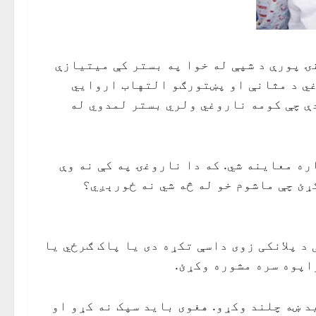
ۍ پورې د شپې له خوا په بستر کې ميتيازې
غي د مثانې او پښتورګو التهاب اروايي
ې چې کومه ناروغي ولري بستر لمدوي له
ه معاينه شي. که دا ناروغۍ په کې نه وې
ړئ چې ماشوم خو له څه شي نه ځورېږي؟
د پلانکی زوی داسې تکړه دی يا پاک ګرځي يا
واپوه سره مشوره وکړئ.
 ښه چلند وکړو. هغوی بايد سپک نه کړو او