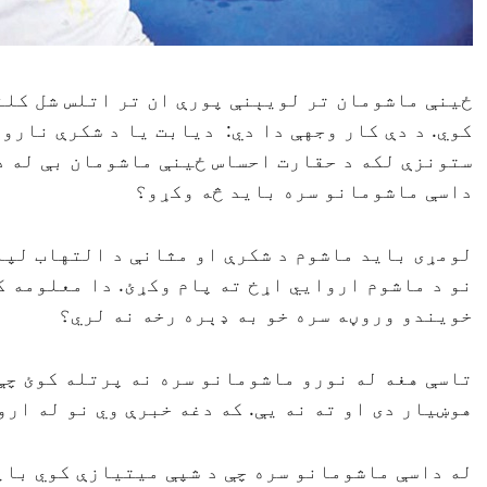
ځينې ماشومان تر لويېنې پورې ان تر اتلس شل کلن
کوي. د دې کار وجهې دا دي: ديابت يا د شکرې نارو
ستونزې لکه د حقارت احساس ځينې ماشومان بې له د
داسې ماشومانو سره بايد څه وکړو؟
لومړی بايد ماشوم د شکرې او مثانې د التهاب لپار
نو د ماشوم اروايي اړخ ته پام وکړئ. دا معلومه ک
خويندو وروڼه سره خو به ډېره رخه نه لري؟
تاسې هغه له نورو ماشومانو سره نه پرتله کوئ چې 
هوښيار دی او ته نه يې. که دغه خبرې وي نو له ار
له داسې ماشومانو سره چې د شپې ميتيازې کوي بايد