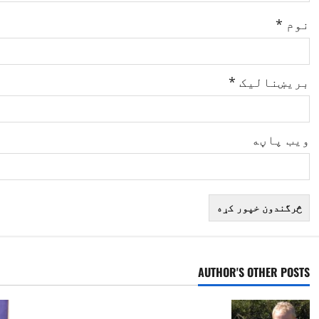
o
نوم
*
n
بریښنالیک
*
ویب پاڼه
AUTHOR'S OTHER POSTS