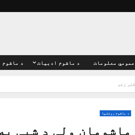
عمومي معلومات
د ماشوم ادبیات
د ماشوم 
کتر زغم
د ماشوم روغتیا
ماشومان ولې د شپې په