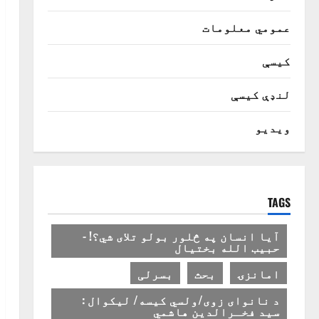
عمومي معلومات
کیسې
لنډې کیسې
ویدیو
TAGS
آیا انسان په څلور بولو تلای شي؟! -
حبیب الله بختیال
امانزۍ
بحث
بسرلی
د نانوای زوی/ولسي کیسه/ لیکوال :
سید فخـرالدین هاشمي