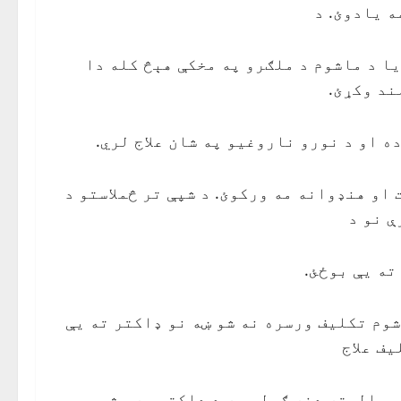
ه يادوئ. د
ا د ماشوم د ملګرو په مخکې هېڅ کله دا
ند وکړئ.
ه او د نورو ناروغيو په شان علاج لري.
و هنډوانه مه ورکوئ. د شپې تر څملاستو د
ې نو د
ته يې بوځئ.
وم تکليف ورسره نه شو ښه نو ډاکتر ته يې
ف علاج
ې خوړل کېږي. البته دغه ګولۍ به د ډاکتر په مشورې