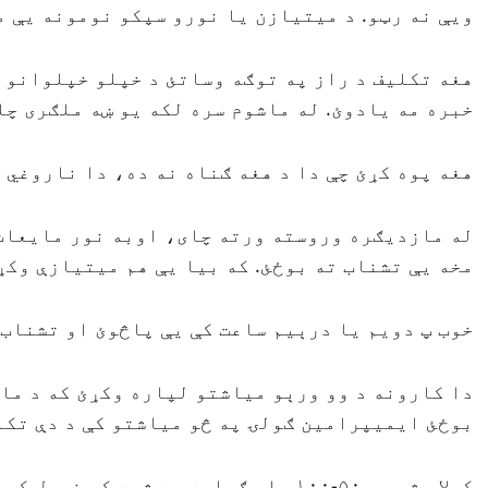
ويې نه رټو. د ميتيازن يا نورو سپکو نومونه يې م
هغه تکليف د راز په توګه وساتئ د خپلو خپلوانو ي
خبره مه يادوئ. له ماشوم سره لکه يو ښه ملګری چل
هغه پوه کړئ چې دا د هغه ګناه نه ده، دا ناروغي د
له مازديګره وروسته ورته چای، اوبه نور مایعات ا
مخه يې تشناب ته بوځئ. که بيا يې هم ميتيازې وکړ
خوب پ دويم يا درېيم ساعت کې یې پاڅوئ او تشناب 
دا کارونه د وو ورېو مياشتو لپاره وکړئ که د ماش
بوځئ ايميپرامين ګولۍ په څو مياشتو کې د دې تکلي
کولای شي چې ۵۰-۱۰۰ ملي ګرامه په شپه ک