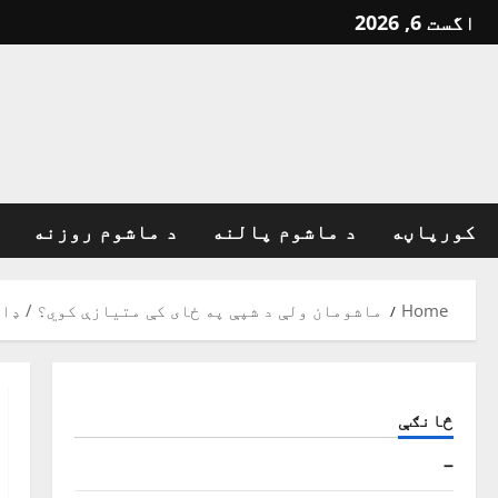
Ski
اگست 6, 2026
t
conten
کورپاڼه
د ماشوم پالنه
د ماشوم روزنه
Home
ماشومان ولې د شپې په ځای کې متیازې کوي؟ / ډا
څانګې
–