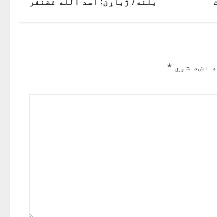
بلنه/ ژباړن: اسد الله غضنفر
ه نښه شوي
*