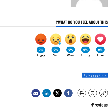
WHAT DO YOU FEEL ABOUT THIS?
0%
0%
0%
0%
0%
Angry
Sad
Wow
Funny
Love
د ماشوم روغتیا
P
Previous: