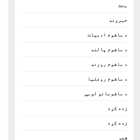
بحث
خبرونه
د ماشوم ادبیات
د ماشوم پالنه
د ماشوم روزنه
د ماشوم روغتیا
د ماشومانو لوبې
زده کړه
زده کړه
شعر