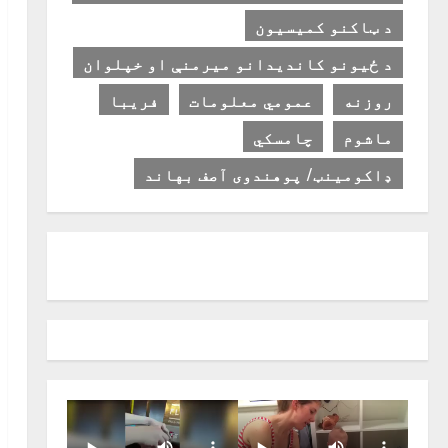
د ټاکنو کمیسیون
د ځیونو کاندیدانو میرمنې او خپلوان
روزنه
عمومي معلومات
فریبا
ماشوم
چامسکي
ډاکومینټ/ پوهندوی آصف بهاند