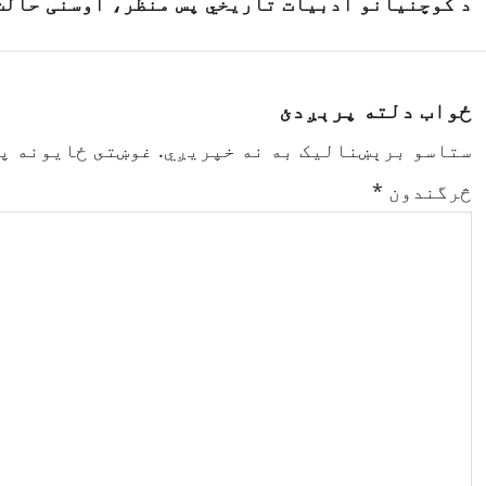
د کوچنیانو ادبیات تاریخي پس منظر، اوسنی حالت
o
s
t
ځواب دلته پرېږدئ
n
ستاسو برېښناليک به نه خپريږي.
غوښتى ځایونه پ
څرگندون
*
a
v
i
g
a
t
i