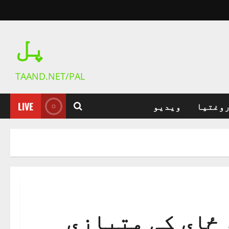
پل
TAAND.NET/PAL
روغتیا
ویدیو
LIVE
 ځای کې متیازې