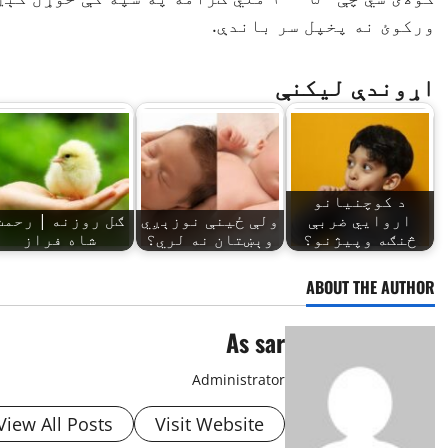
ورکوئ نه پخپل سر باندې.
اړوندې لیکنې
د کوچنيانو
اروايي ضربې
ولې ځینې نوزېږي
ګل روزنه | رحمت
څنګه وپيژنو؟
وېښتان نه لري؟
شاه فراز
ABOUT THE AUTHOR
As sar
Administrator
View All Posts
Visit Website