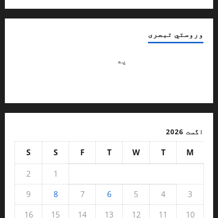
وروستي تبصری
Abdulsattar hananzai
په
څنګه کولی شو با
شخصيته ماشومان وروزو ؟ / ژباړن: محب
الله آرمل
اگست 2026
S
S
F
T
W
T
M
2
1
9
8
7
6
5
4
3
16
15
14
13
12
11
10