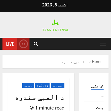
Ski
اگست 8, 2026
t
conten
پل
TAAND.NET/PAL
LIVE
Primary
Menu
Home
د الفبې سندره
څانګې
خبرونه
زده کړه
ویدیو
د الفبې سندره
–
بحث
1 minute read