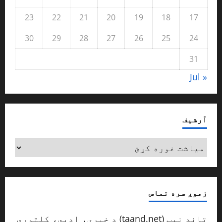
23
22
21
20
19
18
17
30
29
28
27
26
25
24
31
« Jul
آرشیف
آرشیف
زموږ سره تماس
تاند نیټ (taand.net) د خبري، ادبي، کلتوري