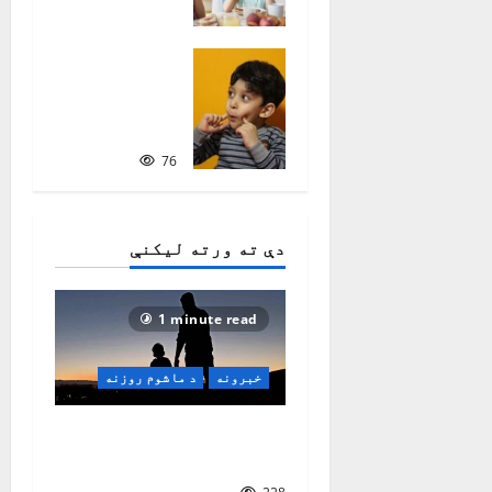
سنګین
484
ماشومان
او د
لومړۍ ژبې
زده‌کړه
76
دې ته ورته لیکنې
1 minute read
خبرونه
د ماشوم روزنه
د والدینو د روزنې مهم
سبکونه