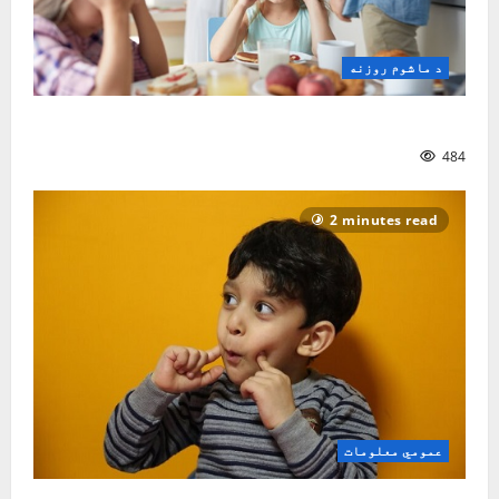
د ماشوم روزنه
ماشوم څنګه و روزو؟| نصیر سنګین
484
2 minutes read
عمومي معلومات