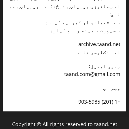
او ټولنیزې ویبپاڼې ترڅنګ دا ویبپاڼې هم
لري:
د ماشومانو او کورنیو لپاره
taand.net/pal
د سپورت د مینه والو لپاره
taand.net/sport
archive.taand.net
او انګلیسي تاند
taand.net/en
زموږ ایمیل:
taand.com@gmail.com
وټس اپ
+1 (201) 903-5985
Copyright © All rights reserved to taand.net