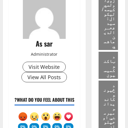
ولسي
کیسه/
لیکو
ال :
سید
فخـر
الدی
ن
هاشم
As sar
ي
Administrator
د
ټاکن
و
Visit Website
کمیس
یون
View All Posts
د
ځیون
و
کاند
WHAT DO YOU FEEL ABOUT THIS?
یدان
و
میرم
نې او
خپلو
ان
0%
0%
0%
0%
0%