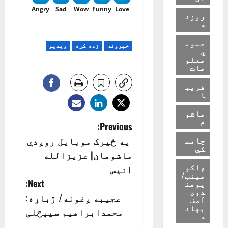
Angry
Sad
Wow
Funny
Love
روزن
ه
عموم
خبرونه
زده کړه
ویدیو
ي
معلو
مات
فریب
ا
ماشو
م
P
Previous:
چامس
په ځیرک موبایل روږدي
o
کي
ماشومان| عزیزالله
s
ډاکو
انیس
مینټ/
Next:
پوهن
t
دوی
عجیبه ږغونه/ ژباړه:
آصف
بهان
n
محمدابراهیم سپېڅلی
د