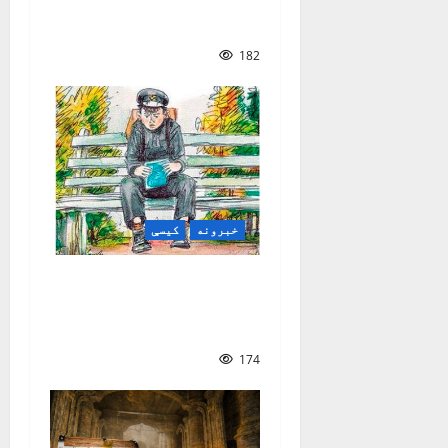
ولې ځینې نوزېږي
وېښتان نه لري؟
182
خبرونه
کیسې
د کتابونو جادويي
دروازې | سمیع الله
خالد سهاک
174