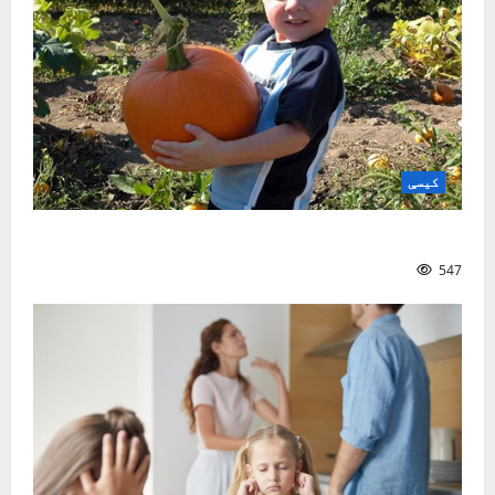
کیسې
ښه ملګری
547