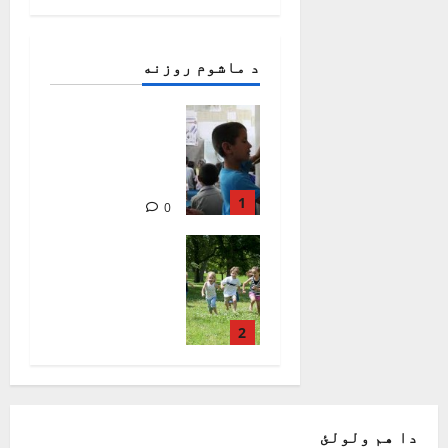
د ماشوم روزنه
ماشوم او
فلسفه/
اناهیتا
روهي
1
0
1931
ماشومان
ولې له
لوبو کولو
ډاريږي ؟/
ساحل منګل
2
843
0
دا هم ولولئ