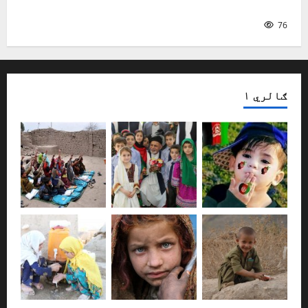
ماشومان او د لومړۍ ژبې زده‌کړه
76
ګالري ۱