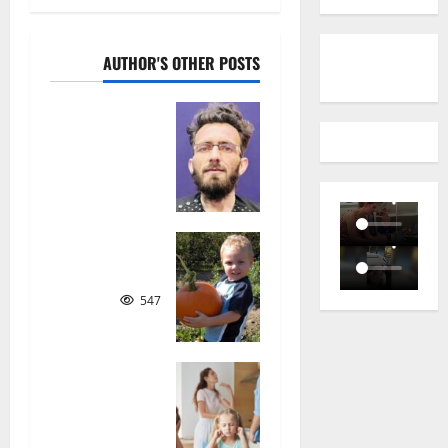
a
v
AUTHOR'S OTHER POSTS
i
د
g
کوچنیانو
په سندرو
a
کې ټولنیز
شعور
t
150
i
ښه ملګری
o
547
n
ماشوم
څنګه و
روزو؟|
نصیر