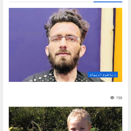
د ماشوم ادبیات
د کوچنیانو په سندرو کې ټولنیز شعور
150