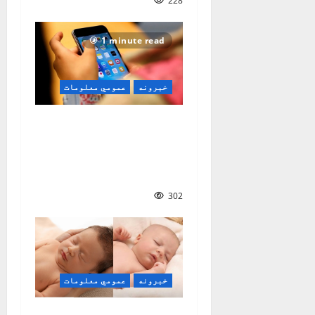
228
1 minute read
خبرونه
عمومي معلومات
یونیسف: ۲۰ میلیونه
ماشومان له مصنوعي
ځیرکتیا کار اخلي او
تر لویانو یې ژر مني
302
خبرونه
عمومي معلومات