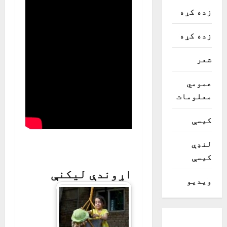
زده کړه
زده کړه
شعر
عمومي
معلومات
کیسې
لنډې
کیسې
اړوندې لیکنې
ویدیو