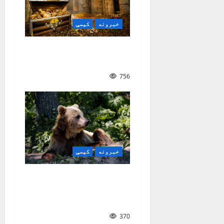
خبرونه
کیسې
زړه خــزانــه
| سمیع‌الله خالد سهاک
756
خبرونه
کیسې
په ځنګل کې د مهربانۍ
کیسه| ژباړه: سمیع
الله خالد سهاک
370