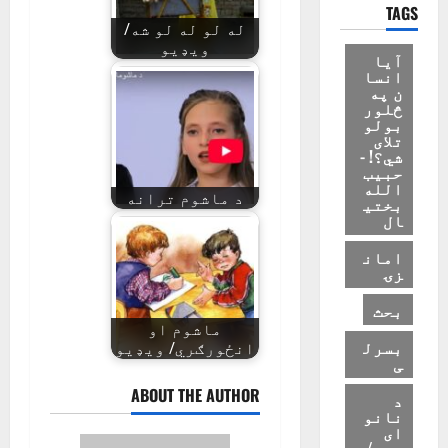
TAGS
له لو له لو شه/
ویډیو
آیا
انسا
ن په
څلور
بولو
تلای
شي؟! -
حبیب
الله
د ماشوم ترانه
بختی
ال
امان
زۍ
بحث
ماشوم او
بسرل
انځورګري/ ویډیو
ی
ABOUT THE AUTHOR
د
نانو
ای
زوی/