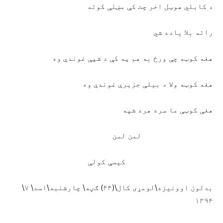
د کابلي هوټل اخر چت کې مښلې کوته
راته بلا ياده شي
هغه کوټه چې ورځ به هم په کې د شپې غوندې وه
هغه کوټه ولا د بيلې جزېرې غوندې وه
هغې کوټې ما سره هره شپه
لمن لمن
کېسې کولې
بدلون اوونیزه\لومړی کال\(۴۴) ګڼه\ چارشنبه\اسد\ ۷\
۱۳۹۴