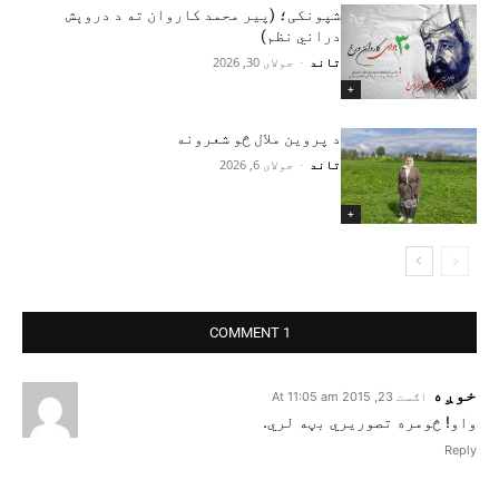
شپونکی؛ (پير محمد کاروان ته د دروېش
دراني نظم)
تاند
-
جولای 30, 2026
+
د پروین ملال څو شعرونه
تاند
-
جولای 6, 2026
+
1 COMMENT
خوږه
اګست 23, 2015 At 11:05 am
واو! څومره تصوریري بڼه لري.
Reply