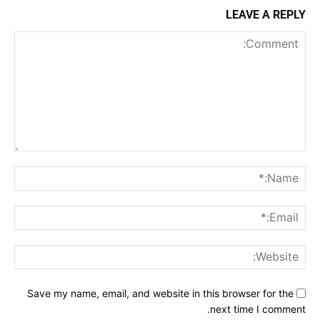
LEAVE A REPLY
Comment:
me:*
ail:*
ite:
Save my name, email, and website in this browser for the
next time I comment.