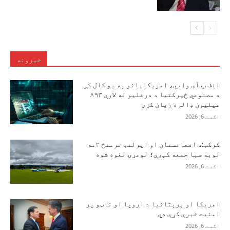
خبرونه
ایف‌بي‌آی وايي، امریکایانو په یو کال کې
د مصنوعي ځیرکتیا د درغلیو له لارې ۸۹۳
میلیون ډالره زیان کړی
اګست 6, 2026
کرکټ:د افغانستان او ایرلنډ ترمنځ ۲مه
لوبه سبا جمعه کېږي؛ لومړۍ لغوه شوه
اګست 6, 2026
امریکا او برېتانیا د اروپا او ناټو پر
امنیت خبرې کړې دي
اګست 6, 2026