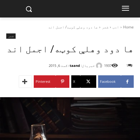
Home
ادب
شعر
ها دود وهلې کوټه/ اجمل اند
شعر
ها دود وهلې کوټه/ اجمل اند
خبریال:
taand
1
1937
اګست 6, 2015
Pinterest
X
Facebook