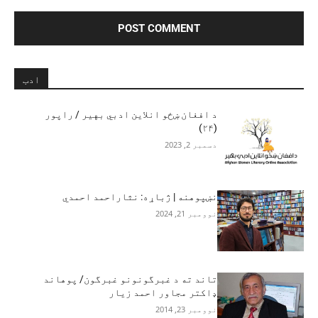
ادب
د افغان ښځو انلاین ادبي بهیر / راپور
(۲۴)
دسمبر 2, 2023
نښپوهنه | ژباړه: نثاراحمد احمدي
نوومبر 21, 2024
تاند ته د غبرگونونو غبرگون/ پوهاند
ډاکتر مجاور احمد زیار
نوومبر 23, 2014