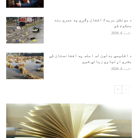
د مونشن برید؛ افغان وګړي په عمري بند
محکوم شو
اګست 6, 2026
د اقلیمي بدلون له امله په افغانستان کې
بشري اړتیاوې زیاتې شوې
اګست 6, 2026