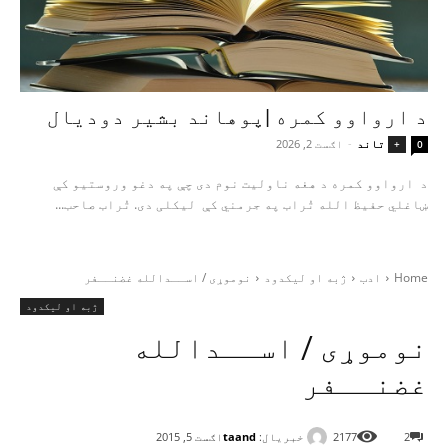
د ارواوو کمره |پوهاند بشیر دودیال
تاند
-
اګست 2, 2026
+
0
د ارواوو کمره د هغه ناولیت نوم دی چې په دغو وروستیو کې
ښاغلي حفیظ الله تُراب په جرمني کې لیکلی دی. تُراب صاحب...