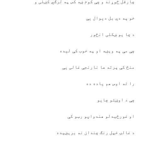
چارقل ځوړند و چې کوم ښه کس په لرګي کښلی و
خو په دې بل ديوال يې
د چا يو ښکلی انځور
چې مې په وېښه او په خوب کې ليده
منځ کې پرته ها نارنجې غالی يې
را ته اوس هم ياده ده
چې د اوښتو چايو
او غورځېدلو هندواڼو رټو کې
د غالۍ خپل رنګ چندان نه برېښېده