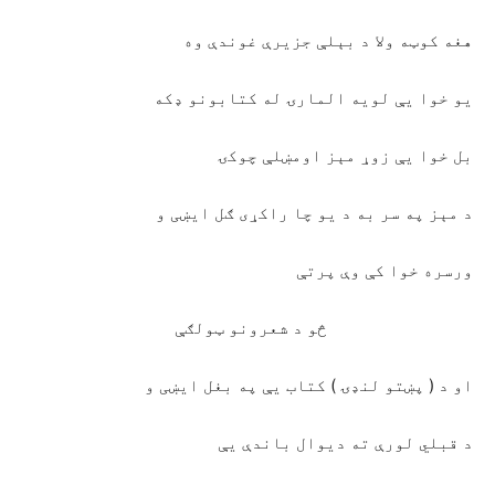
هغه کوټه ولا د بېلې جزيرې غوندې وه
يو خوا يې لويه المارۍ له کتابونو ډکه
بل خوا يې زوړ مېز اومښلې چوکۍ
د مېز په سر به د يو چا راکړی ګل ايښی و
ورسره خوا کې وې پرتې
څو د شعرونو ټولګې
او د ( پښتو لنډۍ ) کتاب يې په بغل ايښی و
د قبلي لورې ته ديوال باندې يې