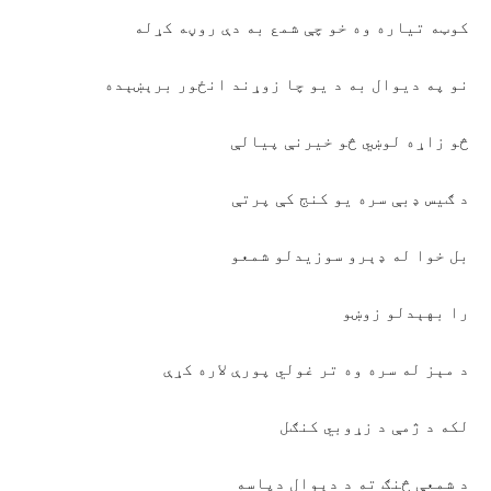
کوټه تياره وه خو چې شمع به دې روڼه کړله
نو په ديوال به د يو چا زوړند انځور برېښېده
څو زاړه لوښي څو خيرنې پيالې
د ګيس ډبې سره يو کنج کې پرتې
بل خوا له ډېرو سوزيدلو شمعو
را بهېدلو زوښو
د مېز له سره وه تر غولي پورې لاره کړې
لکه د ژمې د زړوبي کنګل
د شمعې څنګ ته د دېوال دپاسه