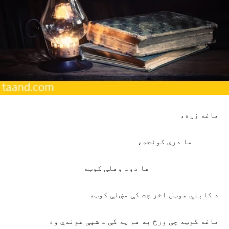
هاغه زړه،
ها درې کونجه،
ها دود وهلې کوټه
د کابلي هوټل اخر چت کې مښلې کوټه
هاغه کوټه چې ورځ به هم په کې د شپې غوندې وه