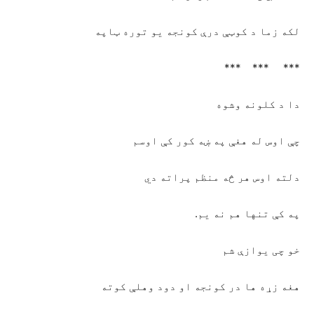
لکه زما د کوټې درې کونجه يو توره ټاپه
*** *** ***
دا د کلونه وشوه
چې اوس له هغې په ښه کور کې اوسم
دلته اوس هر څه منظم پراته دي
په کې تنها هم نه يم.
خو چی يوازې شم
هغه زړه ها در کونجه او دود وهلې کوته