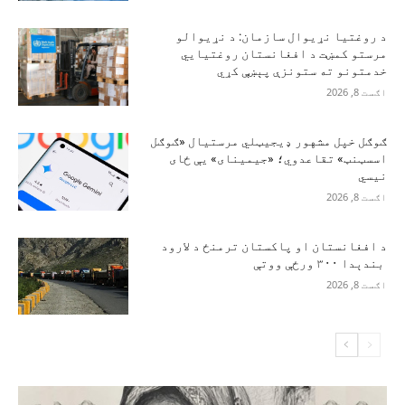
د روغتیا نړیوال سازمان: د نړیوالو
مرستو کمښت د افغانستان روغتیايي
خدمتونو ته ستونزې پېښې کړي
اګست 8, 2026
ګوګل خپل مشهور ډیجیټلي مرستیال «ګوګل
اسسټنټ» تقاعدوي؛ «جیمینای» یې ځای
نیسي
اګست 8, 2026
د افغانستان او پاکستان ترمنځ د لارود
بندېدا ۳۰۰ ورځې ووتې
اګست 8, 2026