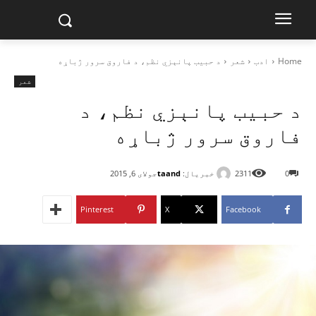
Home
ادب
شعر
د حبيب پانېزي نظم، د فاروق سرور ژباړه
شعر
د حبيب پانېزي نظم، د
فاروق سرور ژباړه
خبریال:
taand
0
2311
جولای 6, 2015
Pinterest
X
Facebook