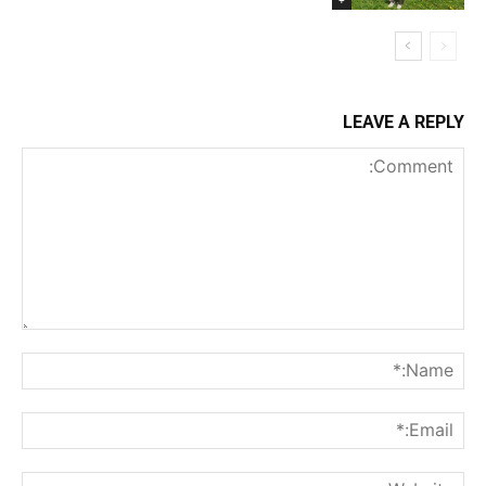
LEAVE A REPLY
Comment:
me:*
ail:*
ite: