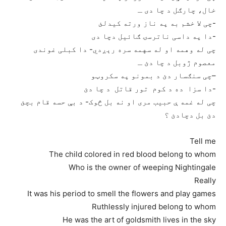
خال، چارګل د چا دی ـ
-چی لا خشم به په ناز ورته کيدلئ
-دا په داسی ناترسۍ ګائيل دچا دی
چی له وهمه او له سهمه سره رېږدي- دا کبلی غوندی
معصوم ژوبل د چا دئ ـ
–چی سنګسار دئ د بمونو په سکروټو
-دا سزا ده د کوم تور قاتل د چا دئ
چی له غمه ې حبیب مری او نه بل څوک- د بې حسه قام بچئ
دئ بل دچادئ ؟
Tell me
The child colored in red blood belong to whom
Who is the owner of weeping Nightingale
Really
It was his period to smell the flowers and play games
Ruthlessly injured belong to whom
He was the art of goldsmith lives in the sky