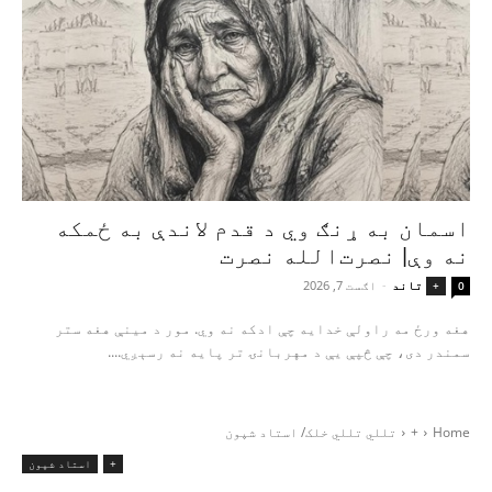
اسمان به ړنګ وي د قدم لاندې به ځمکه
نه وې| نصرت‌الله نصرت
تاند
-
اګست 7, 2026
+
0
هغه ورځ مه راولې خدایه چې ادکه نه وي. مور د مینې هغه ستر
سمندر دی، چې څپې یې د مهربانۍ تر پایه نه رسېږي....