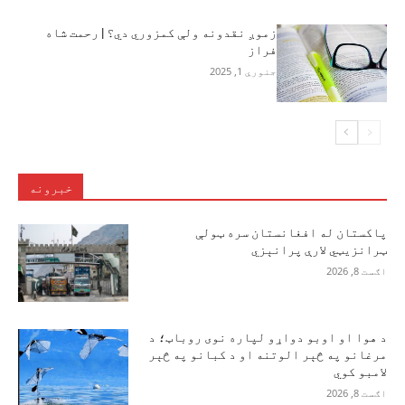
زموږ نقدونه ولې کمزوري دي؟ | رحمت شاه
فراز
جنوري 1, 2025
خبرونه
پاکستان له افغانستان سره ټولې
ټرانزیټي لارې پرانېزي
اګست 8, 2026
د هوا او اوبو دواړو لپاره نوی روباټ؛ د
مرغانو په څېر الوتنه او د کبانو په څېر
لامبو کوي
اګست 8, 2026