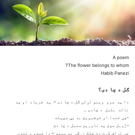
A poem
The flower belongs to whom?
Habib Panezi
ګل د چا دی؟
دا په سرو وینو لړلی ګل د چا دی – په فریاد او په
ناله بلبل د چادی ـ
-چی خندا او خوشبویئ به یې سپڼله
-ژوبل سوئ په ناورين سنبل د چا دئ
چی تراش کړئ دئ فلک زرګر په مینه – دا غمئ، د تندی