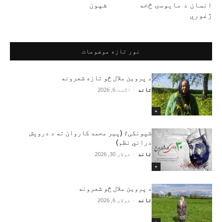
انسان د مایوسۍ څخه
شپون
ژغوري
نور تازه موضوعات
د پروین ملال څو تازه شعرونه
تاند
-
اګست 6, 2026
+
شپونکی؛ (پير محمد کاروان ته د دروېش
دراني نظم)
تاند
-
جولای 30, 2026
+
د پروین ملال څو شعرونه
تاند
-
جولای 6, 2026
+