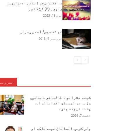
د افغان ښځو انلاين ادبي بهير
راپور (۴) / ځلا نور
جون 18, 2023
غم که هوس/ اجمل پسرلی
نوومبر 4, 2013
خبرونه
شیعه مشرانو د طالبانو د عدلیې
وزیر پر تبعیضي اقداماتو او
چلند نیوکه وکړه
اګست 7, 2026
ولې ګرمي انسانان غوسه‌ناکه او