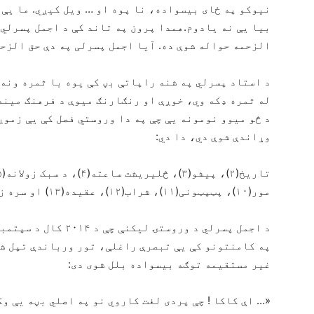
بیا یې نه یادوم.همدا پرون په تاند کې د اجمل پسرلي 
الزحمه حواله شوې ده. آیا اجمل پسرلی په دې حق الزح
د استاد پسرلي په شنه راپاتې بڼ کې یوه با ثمره ونه 
له ثمره ډکه وي، خوږې او رنګارنګ میوې د فرهنګ مینه 
د څو میوو نومونه یې چې په دا وروستي فصل کې یې زموږ
وړاندې شوې دي، دا دي:
مور(۱۰)، پټپټونی(۱۱)، شراب(۱۲)، عقیده(۱۳) او سره زر.(۱۴)
د اجمل پسرلي د وروستۍ
په کامنتونو کې یې تبصرې راغلې، تور ورباندې تپل شو
غیر مستقیمه توګه بیسواده بلل شوی دی:
«… اې کاکا ! چې پردی لغت کاروي نو په اصلي بڼه یې و