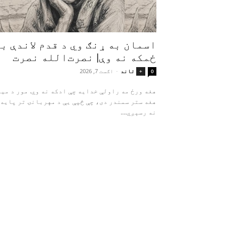
اسمان به ړنګ وي د قدم لاندې ب
ځمکه نه وې| نصرت‌الله نصرت
تاند
-
اګست 7, 2026
+
0
هغه ورځ مه راولې خدایه چې ادکه نه وي. م
هغه ستر سمندر دی، چې څپې یې د مهربانۍ تر پایه
نه رسېږي....