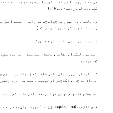
کې مه کاروه دا خو له انګریزانو سره هم جفا ده . همد
کمزورۍ لومړي قدم دی.»(۱۴)
زه دلته د دې خبرو پر ځواب څه نه وایم ، خپله اجمل پس
په مستند ډول ځواب ورکړی دی.(۱۵)
دلته دا پوښتنې باید مطرح شي چې:
۱ــ موږ لیکوال، شاعر، محقق، هنرمند … په یوه ټکي ک
څه ورکوو؟
۲ــ اوسنۍ میډیا ولې داسې خلکو ته زمینه برابروي چې
پاداش په ځای، ښکنځلې او توهین د هغه په آدرس ولیږي
په پښتو قاموسونو کې حق الزحمه داسې مانا شوې ده:
«حق الزحمه(haqolzahma)ښځ. م. اُجوره، باړه، مزد، د کار او زحمت مزد، اجرت.(۱۶)