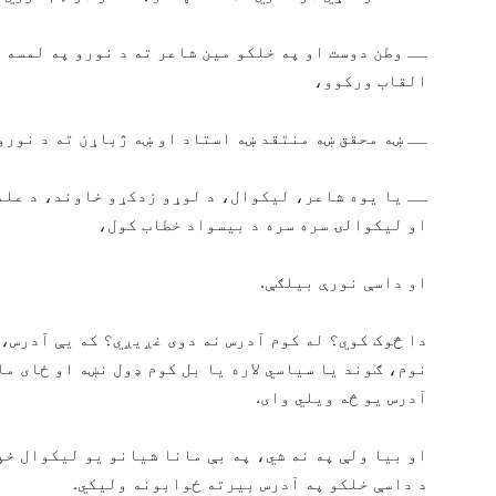
ــ وطن دوست او په خلکو مین شاعر ته د نورو په لمسه
القاب ورکوو،
ــ ښه محقق ښه منتقد ښه استاد او ښه ژباړن ته د نورو
ــ یا یوه شاعر، لیکوال، د لوړو زدکړو خاوند، د عل
او لیکوالۍ سره سره د بیسواد خطاب کول،
او داسې نورې بیلګې.
دا څوک کوي؟ له کوم آدرس نه دوی غږیږي؟ که یې آدرس،
نوم، ګوند یا سیاسي لاره یا بل کوم ډول نښه او ځای ما
آدرس یو څه ویلي وای.
او بیا ولې په نه شي، په بې مانا شیانو یو لیکوال خپ
د داسې خلکو په آدرس بیرته ځوابونه ولیکي.