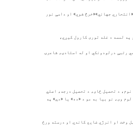
 «انتحاري جهاني»«خرڅ شوي» او داسې نور
 په لمسه د غله توری کارول کیږي،
مي رتبې درلودونکي او له استادۍ، شاعرۍ
 نوم، د تحصیل ځای، د تحصیل درجه، اصلي
لوم وی، نو بیا به مو د «ده» یا «دې» په
ل وخت او انرژي ضایع کاندي او درسته ورځ