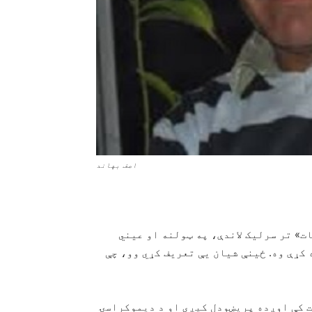
اصف بهاند
ت» تر سرلیک لاندې، په ټولنه او عیني
کړې وه. ځینې شیان یې تعریف کړي وو، چې
ت کې اوږده پریښودل کیږي او د دیموکراسۍ