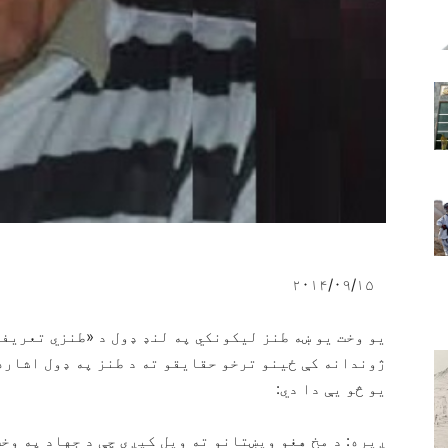
۲۰۱۴/۰۹/۱۵
یو وخت یو ښه طنز لیکونکي په لنډ ډول د «طنزي تعریفا
ژوندانه کې ځینو ترخو حقایقو ته د طنز په ډول اشاره 
یو څو یې دا دي:
ږیره: د مخ هغو ویښتانو ته ویل کیږي چې د جهاد په وخ