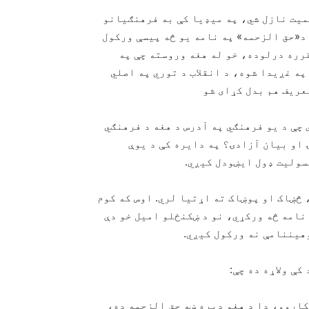
میت نازل شي، په میډیا کې به فرهنګیانو
 د«حق الزحمه» په نامه یو څه پیسې ورکول
قرره درلوده، خو له هغه وروسته چې په
 په غږیدا شوه، د انقلاب د توري په اصلي
عریف هم بدل کړای شو
چې د یو فرهنګي په آدرس د هغه د فرهنګي
 او بیان آزادۍ؟ په دایره کې د یوې
مسولیت ډول ایښودل کیږي.
څښاک او پوښاک ته اړتیا لري. اوس که کوم
نامه څه ورکړي، نو د ښکنځلو امیل خو دې
وهیننامې نه ورکول کیږي.
ې ولاړه ده چې:
کاروو، دا د هغو ډیره ښه حق الزحمه ده،