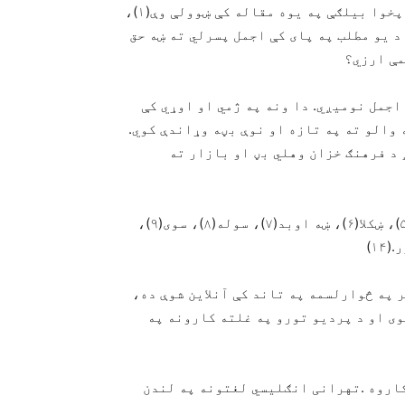
نیوکو په ځای بیسواده، نا پوه او … ویل کیږي. ما یې پخوا بیلګې په یوه مقاله کې ښوولې وې(۱)،
د یو مطلب په پای کې اجمل پسرلي ته ښه حق
مې ارزي؟
اجمل نومیږي. دا ونه په ژمي او اوړي کې
والو ته په تازه او نوې بڼه وړاندې کوي.
 د فرهنګ خزان وهلي بڼ او بازار ته
تاریخ(۲)، پیشو(۳)، څلیریشت ساعته(۴)، د سبک زولانه(۵)، ښکلا(۶)، ښه اوبد(۷)، سوله(۸)، سوی(۹)،
 لیکنې چې د ۲۰۱۴ کال د سپتمبر په څوارلسمه په تاند کې آنلاین شوې ده،
ی او د پردیو تورو په غلته کارونه په
کاروه .تهرانی انګلیسي لغتونه په لندن