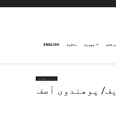
م شته
سپورت
ماشوم
ENGLISH
ژبه او لیکدود
یف/ پوهندوی آصف