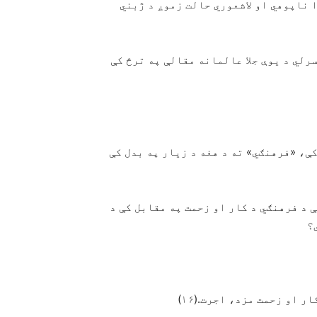
ا ناپوهي او لاشعوري حالت زموږ د ژبني
رلي د یوې جلا عالمانه مقالې په ترڅ کې
ې، «فرهنګي» ته د هغه د زیار په بدل کې
 د فرهنګي د کار او زحمت په مقابل کې د
؟