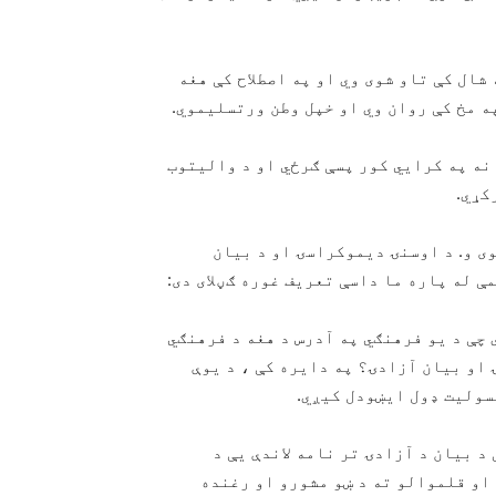
شال کې تاو شوی وي او په اصطلاح کې هغه
ه مخ کې روان وي او خپل وطن ورتسلیموي.
 نه په کرايي کور پسې ګرځي او د والیتوب
کړي.
وی و. د اوسنۍ دیموکراسۍ او د بیان
ې له پاره ما داسې تعریف غوره ګڼلای دی:
چې د یو فرهنګي په آدرس د هغه د فرهنګي
او بیان آزادۍ؟ په دایره کې ، د یوې
مسولیت ډول ایښودل کیږي.
د بیان د آزادۍ تر نامه لاندې یې د
او قلموالو ته د ښو مشورو او رغنده