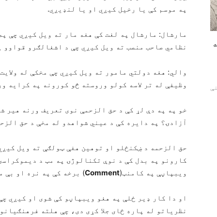
په موسم کې یا رخیل کیږي او یا لنډیږي.
مارشال: مارشال په لغت کې هغه مار ته ویل کیږي چې په 
ه
نظامي صاحب منصب ته ویل کیږي چې د اشغالګرو قواوو پ
والي: هغه دولتي مامور ته ویل کیږي چې مخکې له ولایت
وظیفې له تر لاسه کولو وروسته څو کورونه په کرایه ور
ور د مینې
خو په په دې لړ کې د حق الزحمې نوی تعریف ورنه هیر ش
آزادۍ؟ په دایره کې د عیني شواهدو له مخې د حق الزحم
حق الزحمه د ښکنځلو او توهین هغې ټولګې ته ویل کیږي 
کارونو په بدل کې د نوې تکنالوژۍ په مټ د دیموکراسۍ 
ویبپاڼې په کامنټ(
Comment
) برخه کې په نره او بې 
او دا کار ډیر ځلې په هغو ویبپاڼو کې شوی او کیږي چې 
نظریاتو له پاره ځای جلا کړی دی، چې هلته فرهنګیانو 