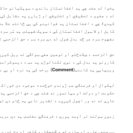
پخوا له هغه چې په افغانستان باندې د ټوپکیانو حاک
ته د هغوی د تحقیقي او تخلیقي او ژباړو په مقابل کې
کیدې؛ چې د افغانستان په قوانینو کې یې ځانته جلا م
کابل او لا ټول افغانستان کې د ټوپک شپیلۍ په سُر سره
مفهوم سره هر څه بدل شول. له دې سره سم د حق الزحمې ت
حق الزحمه د ښکنځلو او توهین هغې ټولګې ته ویل کیږي 
کارونو په بدل کې د نوې تکنالوژۍ په مټ د دیموکراسۍ
ویبپاڼې په کامنټ(
Comment
) برخه کې په نره او بې 
لیکوال او فرهنګي هم ژوندی خوځنده موجود دی خوراک، 
حکومت او دولت او سپانسور نه شته چې د حق الزحمې په 
غاړې ته نه ور اچول کیږي، د تقدیر نامې په ځای دې ت
زموږ ټولنه تر اوسه پورې د فرهنګي مفلسۍ په دې برید ک
ــ سندرغاړي او سازي ته د ګنهکار، کافر او ډم توري 