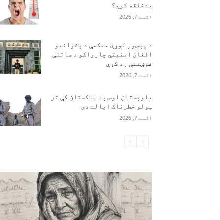
بدخلقه کوي؟
اګست 7, 2026
د پېښور لوړې محکمې د پخوانیو
افغان امنیتي چارواکو د ساتنې
غوښتنې رد کړې
اګست 7, 2026
بلوچستان اوس په پاکستان کې تر
ټولو خطرناک ایالت دی
اګست 7, 2026