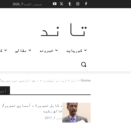
جمعه, اګست 7, 2026
تاند
کورپاڼه
خبرونه
مقالې
ک
Home
ادب
ژبه او لیکدود
د حق الزحمې نوی تعریف/
ادب
د کابل تصویر؛ د آسمايي تصوير/
خالق رشید
جون 1, 2017