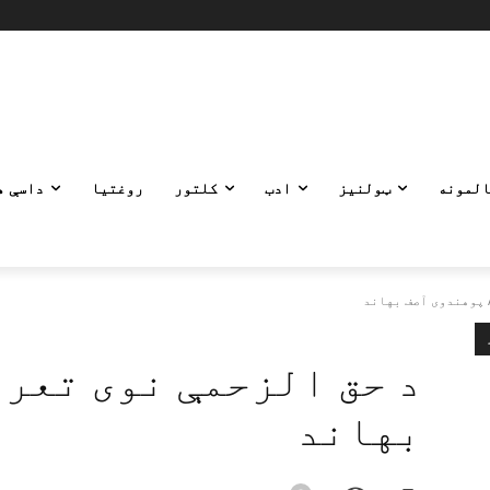
المونه
ټولنیز
ادب
کلتور
روغتیا
داسې ه
 پوهندوی آصف بهاند
د حق الزحمې نوی تعر
بهاند