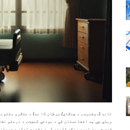
تاند (دوشنبه، د چنګاښ/ سرطان 
ویلي چې په افغانستان کې د بودجې کمښت، د درملو نشت
شوی چې په تېرو پنځو کلونو کې د نشه‌يي توکو د درملنې شاوخوا ۸۰ سلنه مرکز