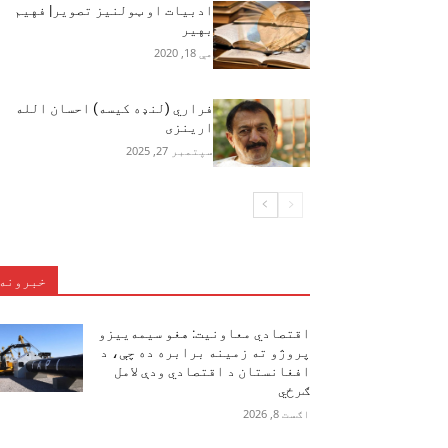
ادبیات او ټولنیز تصویر| فهیم
بهیر
مې 18, 2020
فراري (لنډه کیسه) احسان الله
ارینزی
سپتمبر 27, 2025
خبرونه
اقتصادي معاونیت: هغو سیمه‌ییزو
پروژو ته زمینه برابره ده چې، د
افغانستان د اقتصادي ودې لامل
ګرځي
اګست 8, 2026