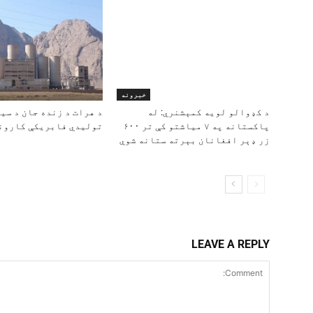
خبرونه
د کډوالو لویه کمېشنري: له
د هرات د زنده جان د سی
پاکستانه په ۷ میاشتو کې تر ۶۰۰
تولیدي فابریکې کارون
زر ډېر افغانان بېرته ستانه شوي
LEAVE A REPLY