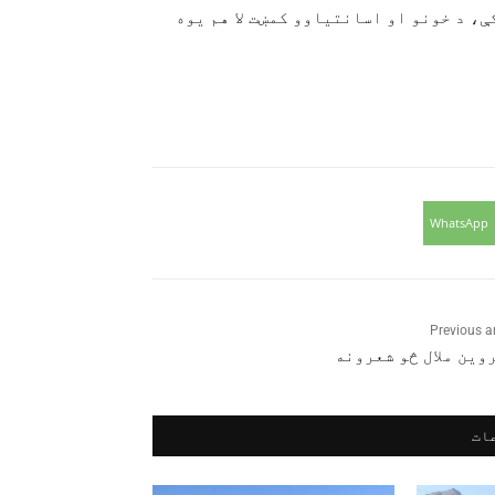
، د خونو او اسانتیاوو کمښت لا هم یوه
WhatsApp
Previous ar
وین ملال څو شعرونه
ات