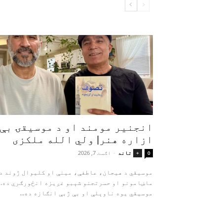
انجنیر مومند او د موسیقۍ بې‌
ازاره هنر| ولي الله ملکزی
تاند
-
اګست 7, 2026
+
0
موسیقي د هیجان، عاطفې، مینې او کلیوال ژوند د
ماښامونو او حسرتجنو شېبو غږیزه انځورګري ده.
موسیقي یوه ناوېلې او بې‌ ژبې انګازه ده...