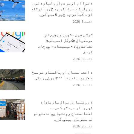
د هوا او اوبو دواړو لپاره نوی
روباټ؛ د مرغانو په څېر الوتنه
او د کبانو په څېر لامبو کوي
اګست 8, 2026
ګوګل خپل مشهور ډیجیټلي
مرستیال «ګوګل اسسټنټ»
تقاعدوي؛ «جیمینای» یې ځای
نیسي
اګست 8, 2026
د افغانستان او پاکستان ترمنځ
د لارود بندېدا ۳۰۰ ورځې ووتې
اګست 8, 2026
د روغتیا نړیوال سازمان: د
نړیوالو مرستو کمښت د
افغانستان روغتیايي خدمتونو
ته ستونزې پېښې کړي
اګست 8, 2026