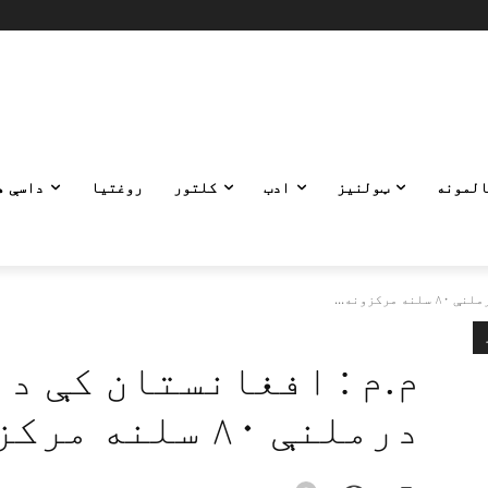
المونه
ټولنیز
ادب
کلتور
روغتیا
داسې ه
کزونه...
م.م : افغانستان کې د 
درملنې ۸۰ سلنه مرکزونه تړل شوي