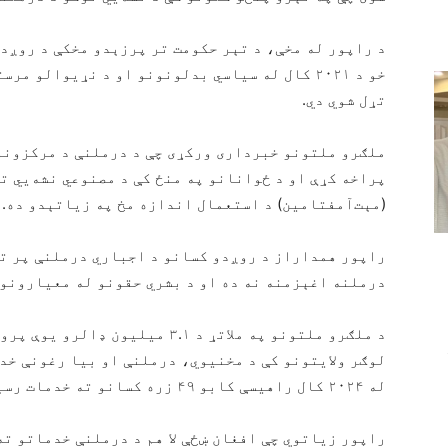
خو د ۲۰۲۱ کال له سیاسي بدلونونو او د نړیوالو
تړل شوي دي.
ملګرو ملتونو خبرداری ورکړی چې د درملنې د مرکزونو
پراخه کړې او د ځوانانو په منځ کې د مصنوعي نشه‌يي ت
(مېت‌آمفتامین) د استعمال اندازه مخ په زیاتېدو ده.
راپور همداراز د روږدو کسانو د اجباري درملنې پر تګل
درملنه اغېزمنه نه ده او د بشري حقونو له معیارونو 
د ملګرو ملتونو په ملاتړ د ۳.۱ می
لوګر ولایتونو کې د مخنیوي، درملنې او بیا رغونې خدم
له ۲۰۲۴ کال راهیسې کابو ۴۹ زره کسانو ته خدمات رسېدلي دي.
راپور زیاتوي چې افغان ښځې لا هم د درملنې خدماتو ته 