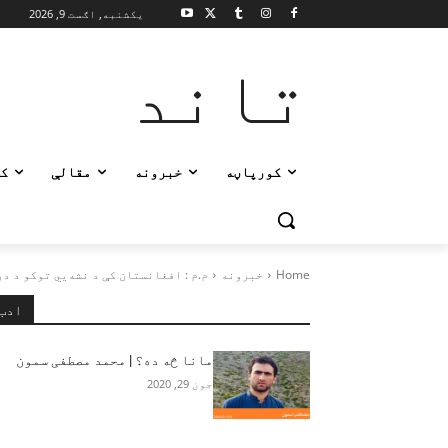
یکشنبه, اګست 9, 2026
تاند
کورپاڼه
خبرونه
مقالې
ک
Home
خبرونه
م.م : افغانستان کې د نشه‌يي توکو د درملنې ۸۰ سلنه مر
ادب
مانا څه ده؟ | محمد مصطفی سمون‎
جون 29, 2020