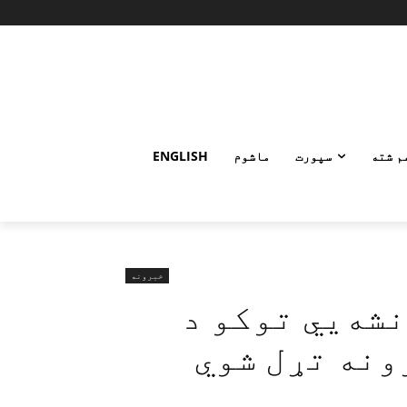
م شته
سپورت
ماشوم
ENGLISH
خبرونه
نشه‌يي توکو د