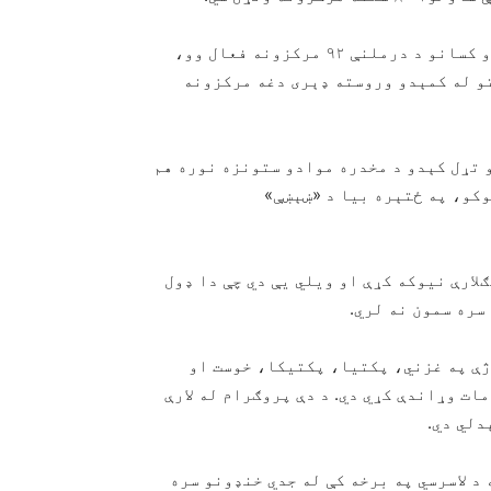
د راپور له مخې، د تېر حکومت تر پرزېدو مخکې د روږدو کسانو د درملنې ۹۲ مرکزونه فعال وو،
 مرستو له کمېدو وروسته ډېری دغه مرکزونه
 تړل کېدو د مخدره موادو ستونزه نوره هم
وکو، په ځتېره بیا د «ښېښې»
ارې نیوکه کړې او ویلي یې دي چې دا ډول
سره سمون نه لري.
لیون ډالرو یوې پروژې په غزني، پکتیا، پکتیکا، خوست او
ات وړاندې کړي دي. د دې پروګرام له لارې
د لاسرسي په برخه کې له جدي خنډونو سره