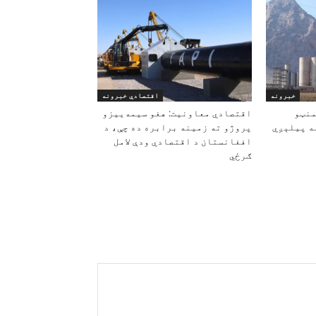
خبرونه
اقتصادي خبرونه
منټو
اقتصادي معاونیت: هغو سیمه‌ییزو
ه پیلېږي
پروژو ته زمینه برابره ده چې، د
افغانستان د اقتصادي ودې لامل
ګرځي