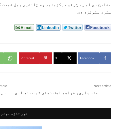
مخامخ دي او په ځینو مرکزونو، په ځانګړي ډول خوست کې
ستره ستونزه ده.
E-mail
LinkedIn
Twitter
Facebook
Pinterest
X
Facebook
ticle
Next article
هند وايي، خواجه اصف ذهني ثبات نه لري
د پر
نور تازه موضوع