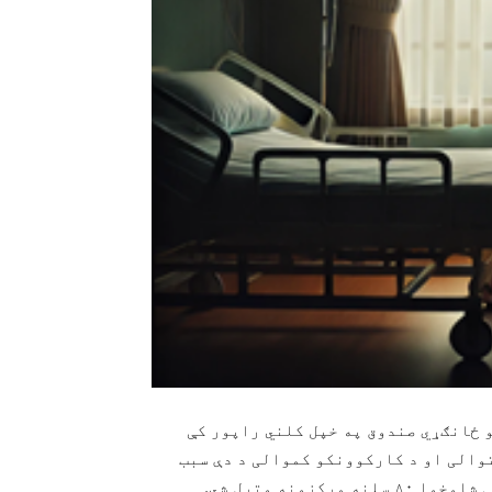
۱۵ مه) د ملګرو ملتونو ځانګړي صندوق په خپل کلني راپور کې
والی او د کارکوونکو کموالی د دې سبب
ونه وتړل شي.