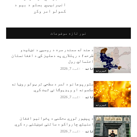
انټرنېټي بستو د بیو د
کمولو امر وکړ
نور تازه موضوعات
د هند له سمندر سره د روسیې د نښلېدو
طرحه؛ د رېللارې په دهلېز کې د افغانستان
احتمالي رول
تاند
-
اګست 7, 2026
خبرونه
ستورپوهانو د لمر د سطحې تر ټولو روښانه
عکسونه او ویډیوګانې ثبت کړې
تاند
-
اګست 7, 2026
خبرونه
د پېښور لوړې محکمې د پخوانیو افغان
امنیتي چارواکو د ساتنې غوښتنې رد کړې
تاند
-
اګست 7, 2026