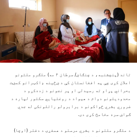
تاند (پنچشنبه، د چنګاښ/ سرطان ۴ مه) ملګرو ملتونو
اعلان کړی چې په افغانستان کې د ښځینه ډاکټرانو کمښت
بحراني پړاو ته رسېدلی او پر نجونو د زده‌کړو د
محدودیتونو دوام د هېواد د روغتیايي سکتور لپاره د
ضروري بشري ځواکونو د برابرولو راتلونکی له جدي
ګواښ سره مخامخ کړی دی.
د ملګرو ملتونو د بشري مرستو د همغږۍ د دفتر (اوچا)