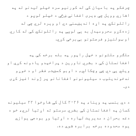
چرفکو په بامیان کې له کورنیو سره خپلو لیدنو ته په
اشارې وویل چې ډېری افغانې ښځې د خپلو لوڼو د
راتلونکي په اړه اندېښمنې دي او وېره لري چې له
زده‌کړو محرومېدل به یې لوڼې په راتلونکي کې له کاري
او ټولنیزو فرصتونو بې‌برخې کړي.
ملګرو ملتونو د خپل راپور په بله برخه کې په
افغانستان کې د بشري ناورین د پراخېدو یادونه کړې او
ویلي یې دي چې وچکالي، د اوبو کمښت، فقر او د خوړو
نه‌خوندیتوب د میلیونونو افغانانو پر ژوند اغېز کړی
دی.
د دې بنسټ په وینا، په ۲۰۲۶ کال کې شاوخوا ۲۲ میلیونه
کسان په افغانستان کې بشري مرستو ته اړتیا لري، خو د
دغه بحران د مدیریت لپاره د اړتیا وړ بودجې یوازې
یوه محدوده برخه برابره شوې ده.