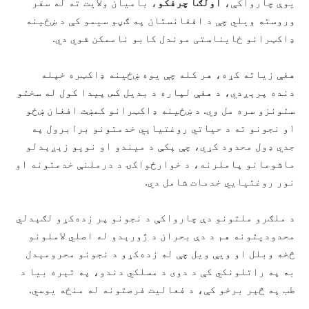
یوې چارواکې،
اولګا چرفکو
، بامیان ولایت ته له سفر
وروسته ویلي چې د افغانستان په ګڼو سیمو کې د ښځینه
ډاکټرانو ځایناستی موندل کابو ناممکن شوي دي.
هغې زیاته کړه، هر کله چې یوه ښځینه ډاکټره خپله
دنده پرېږدي، د هغې لپاره د بدیل کس پیدا کول له سختو
ستونزو سره مل وي. د ښځینه ډاکټرانو کمښت افغان ښځو
او نجونو ته د حیاتي روغتیايي خدمتونو برابرول په
جدي ډول محدود کړي، چې پکې د میندو او نویو زېږېدلو
ماشومانو پاملرنه، د خوارځواکۍ د درملنې خدمتونه او
نور روغتیايي خدمات شامل دي.
د ملګرو ملتونو دې چارواکې د نجونو پر زده‌کړو لګېدلي
محدودیتونه هم د دې بحران د ژورېدو له اصلي لاملونو
څخه وبلل او ویې ویل چې له زده‌کړو د نجونو محرومېدل
به په راتلونکي کې د دوی د مسلکي دندو، په تېره بیا د
طب په څېر برخو کې، د فعالیت فرصتونه له منځه یوسي.