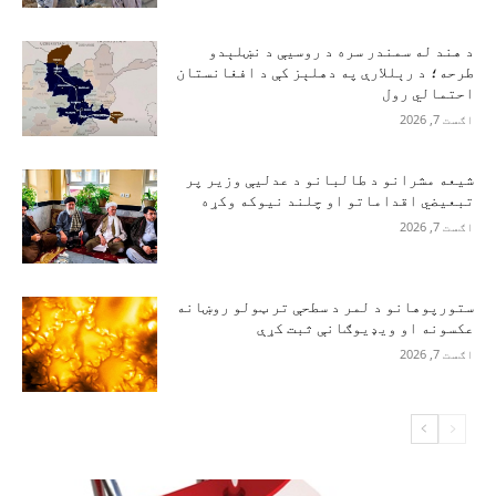
د هند له سمندر سره د روسیې د نښلېدو
طرحه؛ د رېللارې په دهلېز کې د افغانستان
احتمالي رول
اګست 7, 2026
شیعه مشرانو د طالبانو د عدلیې وزیر پر
تبعیضي اقداماتو او چلند نیوکه وکړه
اګست 7, 2026
ستورپوهانو د لمر د سطحې تر ټولو روښانه
عکسونه او ویډیوګانې ثبت کړې
اګست 7, 2026