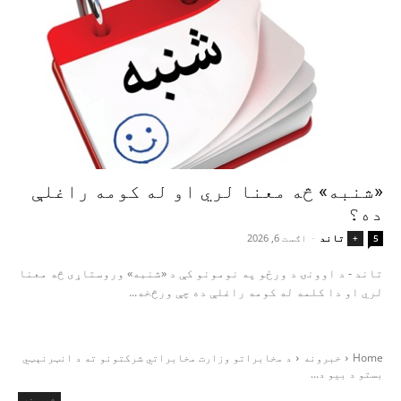
«شنبه» څه معنا لري او له کومه راغلې
ده؟
تاند
-
اګست 6, 2026
+
5
تاند - د اوونۍ د ورځو په نومونو کې د «شنبه» وروستاړی څه معنا
لري او دا کلمه له کومه راغلې ده چې ورڅخه...