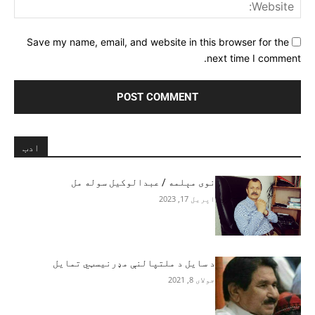
ite:
Save my name, email, and website in this browser for the
next time I comment.
ادب
نوی مېلمه / عبدالوکیل سوله مل
اپریل 17, 2023
د سایل د ملتپالنې مډرنیسټي تمایل
جولای 8, 2021