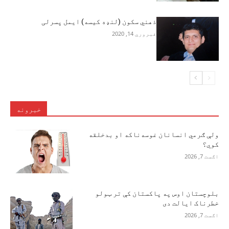
ذهني سکون (لنډه کیسه) ایمل پسرلی
فبروري 14, 2020
خبرونه
ولې ګرمي انسانان غوسه‌ناکه او بدخلقه
کوي؟
اګست 7, 2026
بلوچستان اوس په پاکستان کې تر ټولو
خطرناک ایالت دی
اګست 7, 2026