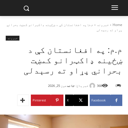
Home
خبرونه
م.م: په افغانستان کې د ښځینه ډاکټرانو کمښت بحراني
پړاو ته رسېدلی
خبرونه
م.م: په افغانستان کې د
ښځینه ډاکټرانو کمښت
بحراني پړاو ته رسېدلی
خبریال:
تاند
0
368
جون 25, 2026
Pinterest
X
Facebook