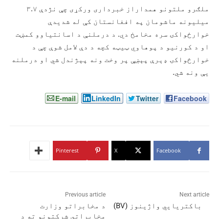
ملګرو ملتونو همداراز خبرداری ورکړی چې نژدې ۳.۷
میلیونه ماشومان په افغانستان کې له شدیدې
خوارځواکۍ سره مخامخ دي. د درملنې د اسانتیاوو کمښت
او د کورنیو د پوهاوي ټیټه کچه د دې لامل شوې چې د
خوارځواکۍ ډېرې پېښې پر وخت ونه پېژندل شي او درملنه
یې ونه شي.
E-mail
LinkedIn
Twitter
Facebook
Pinterest
X
Facebook
Previous article
Next article
باکتریايي واژینوز (BV)
د مخابراتو وزارت
مخابراتي شرکتونو ته د