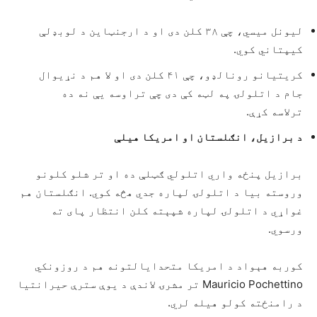
لیونل میسي، چې ۳۸ کلن دی او د ارجنټاین د لوبډلې
کیپتاني کوي.
کریتیانو رونالډو، چې ۴۱ کلن دی او لا هم د نړیوال
جام د اتلولۍ په لټه کې دی چې تراوسه یې نه ده
ترلاسه کړې.
د برازیل، انګلستان او امریکا هیلې
برازیل پنځه واري اتلولي ګټلې ده او تر شلو کلونو
وروسته بیا د اتلولۍ لپاره جدي هڅه کوي. انګلستان هم
غواړي د اتلولۍ لپاره شپېته کلن انتظار پای ته
ورسوي.
کوربه هېواد د امریکا متحدایالتونه هم د روزونکي
Mauricio Pochettino تر مشرۍ لاندې د یوې سترې حیرانتیا
د رامنځته کولو هیله لري.