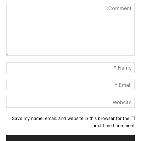
Comment:
me:*
ail:*
ite:
Save my name, email, and website in this browser for the
next time I comment.