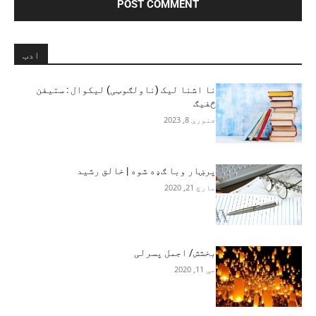
ادب
نا اشنا ليک (ناولګوټی) لیکوال : ستیفن
څفیګ
جنوري 8, 2023
پرښار وبا ګډه شوه | خالق رشید
مارچ 21, 2020
بخشش/ اجمل پسرلی
مې 11, 2020