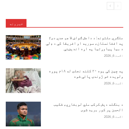
خبرونه
ملګري ملتونه: د داعش ګواښ لا هم جدي دی؛
په افغانستان، سوریه او افریقا کې د ډلې
د بیا پیاوړتیا په اړه اندېښنې
اګست 6, 2026
په چین کې یوه ۲۰ کلنه نجلۍ له ۱۸م پوړه
ولوېده خو ژوندۍ پاتې شوه
اګست 6, 2026
د بنګله دېش کرکټ ملي لوبغاړي، شکیب
الحسن پر کور برید شوی
اګست 6, 2026