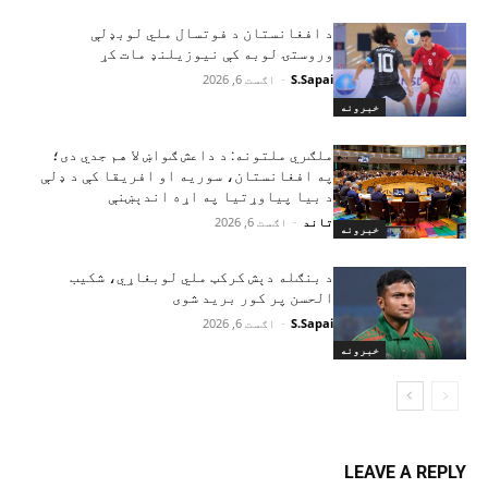
د افغانستان د فوتسال ملي لوبډلې
وروستۍ لوبه کې نیوزیلنډ مات کړ
S.Sapai
-
اګست 6, 2026
خبرونه
ملګري ملتونه: د داعش ګواښ لا هم جدي دی؛
په افغانستان، سوریه او افریقا کې د ډلې
د بیا پیاوړتیا په اړه اندېښنې
تاند
-
اګست 6, 2026
خبرونه
د بنګله دېش کرکټ ملي لوبغاړي، شکیب
الحسن پر کور برید شوی
S.Sapai
-
اګست 6, 2026
خبرونه
LEAVE A REPLY