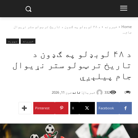
Home
خبرونه
د ۴۸ لوبډلو په ګډون د تاریخ تر ټولو ستر نړیوال
جام...
خبرونه
سپورت
د ۴۸ لوبډلو په ګډون د
تاریخ تر ټولو ستر نړیوال
جام پیلېږي
خبریال:
تاند
0
332
جون 11, 2026
Pinterest
X
Facebook