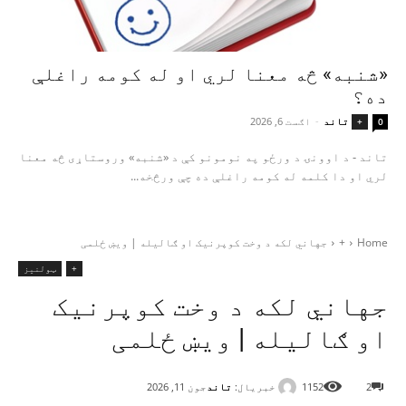
«شنبه» څه معنا لري او له کومه راغلې
ده؟
تاند
-
اګست 6, 2026
+
0
تاند - د اوونۍ د ورځو په نومونو کې د «شنبه» وروستاړی څه معنا
لري او دا کلمه له کومه راغلې ده چې ورڅخه...