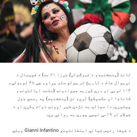
تاند (پنجشنبه، د غبرګولی/ جږزا ۲۱ مه) د فوټبال د
نړیوال جام د تاریخ تر ټولو ستر پړاو، چې ۴۸ لوبډلې،
۱۰۴ لوبې او درې کوربه هېوادونه (متحد ایالتونه،
کاناډا او مکسیکو) لري، نن (پنجشنبه) په رسمي ډول
پیلېږي. دا سیالۍ به نژدې شپږ اوونۍ دوام وکړي او د
جولای تر ۱۹مې نېټې پورې به روانې وي.
د فیفا رئیس جیاني اینفانتینو Gianni Infantino ویلي