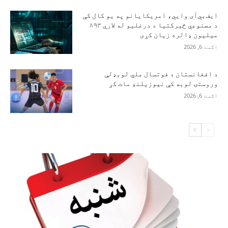
ایف‌بي‌آی وايي، امریکایانو په یو کال کې
د مصنوعي ځیرکتیا د درغلیو له لارې ۸۹۳
میلیون ډالره زیان کړی
اګست 6, 2026
د افغانستان د فوتسال ملي لوبډلې
وروستۍ لوبه کې نیوزیلنډ مات کړ
اګست 6, 2026