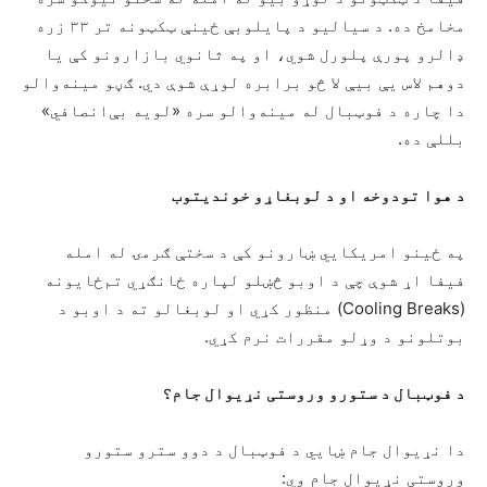
مخامخ ده. د سیالیو د پایلوبې ځینې ټکټونه تر ۳۳ زره
ډالرو پورې پلورل شوي، او په ثانوي بازارونو کې یا
دوهم لاس یې بیې لا څو برابره لوړې شوې دي. ګڼو مینه‌والو
دا چاره د فوټبال له مینه‌والو سره «لویه بې‌انصافي»
بللې ده.
د هوا تودوخه او د لوبغاړو خوندیتوب
په ځینو امریکايي ښارونو کې د سختې ګرمۍ له امله
فیفا اړ شوې چې د اوبو څښلو لپاره ځانګړي تم‌ځایونه
(Cooling Breaks) منظور کړي او لوبغالو ته د اوبو د
بوتلونو د وړلو مقررات نرم کړي.
د فوټبال د ستورو وروستی نړیوال جام؟
دا نړیوال جام ښايي د فوټبال د دوو سترو ستورو
وروستی نړیوال جام وي: