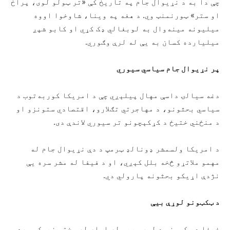
چې دا به د نړیوال جام په تاریخ کې «تر ټولو لوی، پراخ
او ستر» ټورنمنټ وي. د هغه په وینا، شاوخوا اووه
میلیونه مینه‌وال به لوبغالي ډک کړي او کابو شپږ
میلیارده کسان به یې له لرې وګوري.
پر نړیوال جام سیاسي سیوري
دغه سیالۍ داسې مهال پیلېږي چې د امریکا کوربه‌توب د
سیاسي بحثونو، د مهاجرتي تګلارو، اقتصادي ستونزو او
د منځني ختیځ د کړکېچونو تر سیوري لاندې دی.
د امریکا ولسمشر ډونالډ ټرمپ د دې نړیوال جام له
مهمو ملاتړو څخه بلل کېږي، او د فیفا له مشر سره یې
نژدې اړیکو بحثونه پارولي دي.
د ټکټونو لوړې بیې
فیفا د ټکټونو د لوړو بیو له امله له سختو نیوکو سره