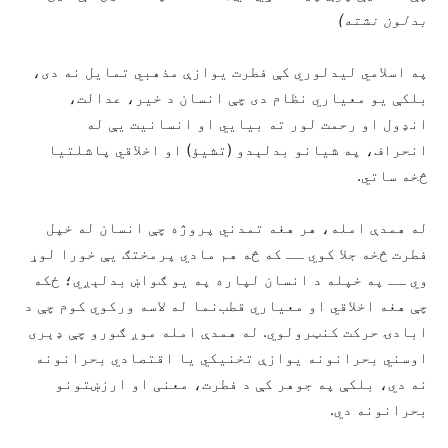
بدلون نشته
)
په اسلامي لیدلوري کې فطرت یوازې مذهبي تمایل نه دی،
بلکې یو معیاري نظام دی چې انسان د خیر، عدالت،
انډول او رحمت لور ته بیايي او انسانیت یې له
انحراف، په شیانو بدلېدو (تشيؤ) او اخلاقي پاشلتیا
څخه ساتي.
له همدې امله، هر هغه تمدني پروژه چې انسان له خپل
فطرت څخه جلا کوي ــ که څه هم مادي پرمختګ یې خورا لوړ
وي ــ په خپله د انسان لپاره په یو ګواښ بدلېږي؛ ځکه
چې هغه اخلاقي او معیاري قطب‌نما له لاسه ورکوي کوم چې د
ابادۍ حرکت کنټرولوي. له همدې امله موږ ګورو چې ډېری
اوسني بحرانونه یوازې تخنیکي یا اقتصادي بحرانونه
نه دي، بلکې په جوهر کې د فطرت، معنی او ارزښتونو
بحرانونه دي.