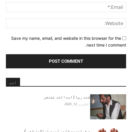
ail:*
ite:
Save my name, email, and website in this browser for the
next time I comment.
ادب
شنه رڼا | اسدالله غضنفر
اکتوبر 12, 2025
د فرانسوي شاعر لویي اراګون شعر /