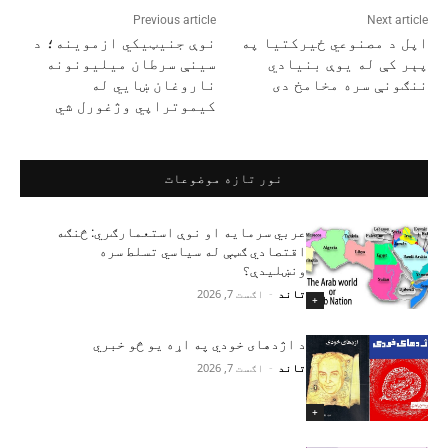
Previous article
Next article
اپل د مصنوعي ځیرکتیا په
نوې جنیټیکي ازموینه؛ د
پېر کې له یوې بنیادي
سینې سرطان میلیونونه
ننګونې سره مخامخ دی
ناروغان ښايي له
کیموتراپي وژغورل شي
نور تازه موضوعات
عربي سرمایه او نوې استعمارګري: څنګه
اقتصادي ګټې له سیاسي تسلط سره
ونښلیدې؟
تاند
-
اګست 7, 2026
+
د اژدهای خودي په اړه یو څو خبري
تاند
-
اګست 7, 2026
+