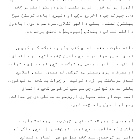
انډول یو له خورا لویو بنسټ اېښودونکو ایتونو څخه
دی، چیرته چې د اخروي هڅې او دنیوي ابادۍ ترمنځ هیڅ
بېلتون نشته، بلکې د الهي تګلارې سره سم د نړۍ ابادول
د الله تعالی د بندګۍ (عبودیت) د تحقق برخه ده.
دلته فطرت د هغه داخلي کنټرولر په توګه کار کوي چې
تمدن له یو خوندور مادي ماشین څخه ساتي، او د انسان
ارزښت د ابادۍ د موخې په توګه ساتي، نه یوازې د تولید
او مصرف د یوې وسیلې په توګه. له همدې امله، اسلامي
تمدن پرمختګ یوازې د تولید او ځواک په کچه نه کچ کوي،
بلکې په دې کچ کوي چې ټولنې تر کومې کچې د انسان
انسانیت او هغه معیاري ارزښتونه ساتلي دي چې عدالت،
رحم او انډول رامنځته کوي.
له همدې ځایه، «د تمدني پاڅون ټولنپوهنه» باید د
پاڅون له خالصو مادي تصوراتو څخه پیل نشي، بلکې له
داسې یو توحیدي لید څخه پیل شي چې انسان د تمدني