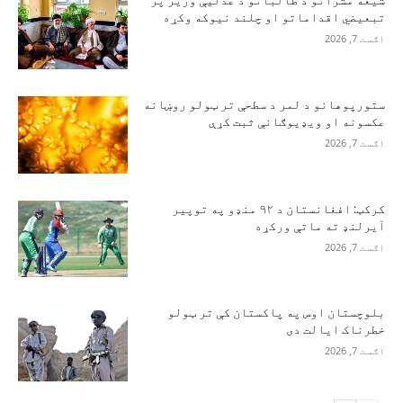
شیعه مشرانو د طالبانو د عدلیې وزیر پر
تبعیضي اقداماتو او چلند نیوکه وکړه
اګست 7, 2026
ستورپوهانو د لمر د سطحې تر ټولو روښانه
عکسونه او ویډیوګانې ثبت کړې
اګست 7, 2026
کرکټ: افغانستان د ۹۲ منډو په توپیر
آیرلنډ ته ماتې ورکړه
اګست 7, 2026
بلوچستان اوس په پاکستان کې تر ټولو
خطرناک ایالت دی
اګست 7, 2026