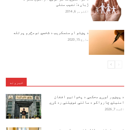
ژباړه: نجیب منلی
اکتوبر 6, 2014
د پښتو او سنسکرېټ د شخصي نومځرو پرتله
مارچ 15, 2020
خبرونه
د پېښور لوړې محکمې د پخوانیو افغان
امنیتي چارواکو د ساتنې غوښتنې رد کړې
اګست 7, 2026