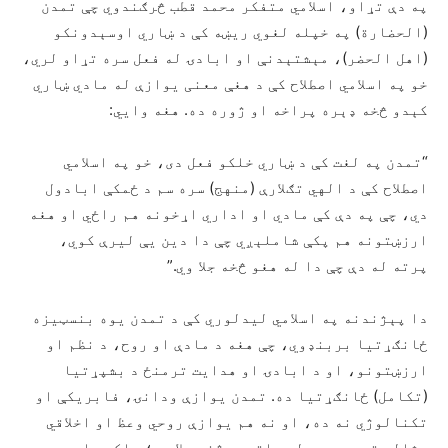
په دې تړاو، اسلامي متفکر محمد قطب څرګندوي چې تمدن
(الحضارة) په خپله لغوي ريښه کې د ښاري اوسېدونکو
(اهل الحضر)، مېشتېدنې او ابادۍ له فعل سره تړاو لري،
خو په اسلامي اصطلاح کې د هغې معنی یوازې له مادي ښاري
کېدو څخه ډېره پراخه او ژوره ده. هغه وايي:
“تمدن په لغت کې د ښاري خلکو فعل دی، خو په اسلامي
اصطلاح کې د الهي تګلارې (منهج) سره سم د ځمکې ابادول
دي، چې په دې کې مادي او اداري اړخونه هم راځي او هغه
ارزښتونه هم پکې شاملېږي چې دا دین یې ليرې کوي،
پرته له دې چې دا له هغو څخه جلا وي.”
دا پېژندنه په اسلامي لیدلوري کې د تمدن یوه بنسټیزه
ځانګړتیا بربنډوي، چې هغه د مادې او روح، د نظم او
ارزښتونو، او د ابادۍ او هدایت ترمنځ د بشپړتیا
(تکامل) ځانګړتیا ده. تمدن یوازې ودانۍ، فابریکې او
تکنالوژي نه ده، او نه هم یوازې روحي وعظ او اخلاقي
مثالي توب دی چې له واقعیت څخه جلا وي؛ بلکې دا یو هر