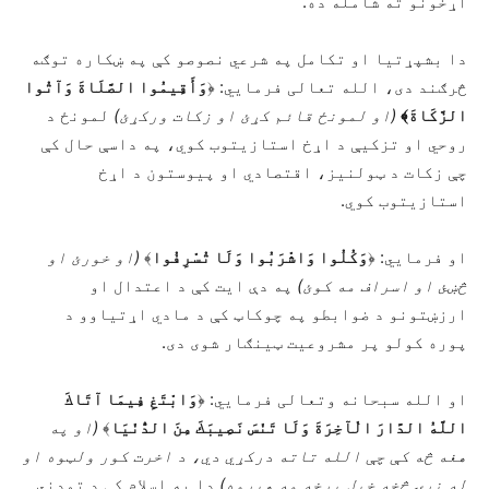
اړخونو ته شامله ده.
دا بشپړتیا او تکامل په شرعي نصوصو کې په ښکاره توګه
څرګند دی، الله تعالی فرمایي: ﴿
وَأَقِيمُوا الصَّلَاةَ وَآتُوا
الزَّكَاةَ﴾
(
او لمونځ قائم کړئ او زکات ورکړئ
)
لمونځ د
روحي او تزکیې د اړخ استازیتوب کوي، په داسې حال کې
چې زکات د ټولنیز، اقتصادي او پیوستون د اړخ
استازیتوب کوي.
او فرمایي: ﴿
وَكُلُوا وَاشْرَبُوا وَلَا تُسْرِفُوا
﴾
(
او خورئ او
څښئ او اسراف مه کوئ
)
په دې ایت کې د اعتدال او
ارزښتونو د ضوابطو په چوکاټ کې د مادي اړتیاوو د
پوره کولو پر مشروعیت ټینګار شوی دی.
او الله سبحانه وتعالی فرمایي: ﴿
وَابْتَغِ فِيمَا آتَاكَ
اللَّهُ الدَّارَ الْآخِرَةَ وَلَا تَنْسَ نَصِيبَكَ مِنَ الدُّنْيَا
﴾
(
او په
هغه څه کې چې الله تاته درکړي دي، د اخرت کور ولټوه او
له نړۍ څخه خپل برخه مه هېروه
)
دا په اسلام کې د تمدني