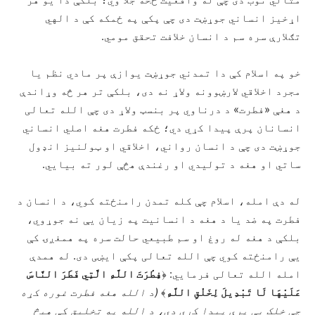
اړخیز انساني جوړښت دی چې پکې په ځمکه کې د الهي
تګلارې سره سم د انسان خلافت تحقق مومي.
خو په اسلام کې دا تمدني جوړښت یوازې پر مادي نظم یا
مجرد اخلاقي لارښوونه ولاړ نه دی، بلکې تر هر څه وړاندې
د هغې «فطرت» د درناوي پر بنسټ ولاړ دی چې الله تعالی
انسانان پرې پیدا کړي دي؛ ځکه فطرت هغه اصلي انساني
جوړښت دی چې د انسان رواني، اخلاقي او ټولنیز انډول
ساتي او هغه د تولیدي او رغندې هڅې لور ته بیايي.
له دې امله، اسلام چې کله تمدن رامنځته کوي، د انسان د
فطرت په ضد یا د هغه د انسانیت په زیان یې نه جوړوي،
بلکې د هغه له روغ او سم طبیعي حالت سره په همغږۍ کې
یې رامنځته کوي چې الله تعالی پکې ايښی دی. له همدې
امله الله تعالی فرمایي: ﴿
فِطْرَتَ اللَّهِ الَّتِي فَطَرَ النَّاسَ
عَلَيْهَا لَا تَبْدِيلَ لِخَلْقِ اللَّهِ
﴾
(
د الله هغه فطرت غوره کړه
چې خلک یې پرې پیدا کړي دي، د الله په تخلیق کې هیڅ