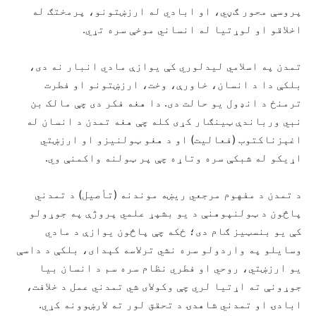
پروسې محور ګڼي، او ابادي له ارزښتونو، پرمختګ له
اخلاقو او لوړتیا له انساني موخې سره تړي.
تمدن په اسلامي لیدلوري کې یوازې مادي انبار نه دی،
بلکې دا د انسان، خاورې، وخت، ارزښتونو او فطرت
ترمنځ د انډول یو حالت دی. دا هغه فکر دی چې مالک بن
نبي ورباندې ټینګار کړی کله چې هغه تمدن د انسان له
اغېزناکتوب (فعالیت) او د هغو ټولنیزو او ارزښتي
اړیکو له شبکې سره وتاړه چې پر ټولنه واکمنې وي.
د تمدن د مفهوم مرجعي ريښه موندنه (تأصيل) د تمدني
پاڅون د ټولنپوهنې د یو بشپړ علمي پروژې په جوړولو
کې یو بنسټیز ګام دی؛ ځکه چې پاڅون یوازې د مادي
وسایلو په واردولو سره نشي ترلاسه کېدای، بلکې د داسې
یو ارزښتي، روحي او فطري نظام سره سم د انسان بیا
جوړونې ته اړتیا لري چې وکولای شي تمدني عمل د خلافت،
ابادۍ او تمدني شاهدۍ د تحقق لور ته لارښوونه کړي.