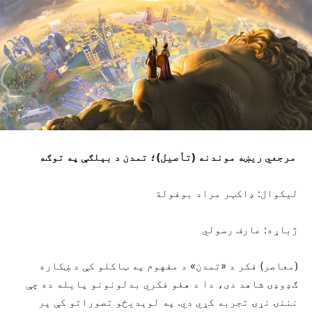
مرجعي ريښه موندنه (تأصيل)؛ تمدن د بېلګې په توګه
ليکوال: ډاکټر مراد بوفولة
ژباړه: عارف رسولي
(معاصر) فکر د «تمدن» د مفهوم په ټاکلو کې د ښکاره
ګډوډۍ شاهد دی، دا د هغو فکري بدلونونو پایله ده چې
نننۍ نړۍ تجربه کړي دي. په لوېديځو تصوراتو کې پر