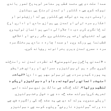
همدا علت دی چې محمد قطب پر معاصر لوېدیځ تصور باندې
نیوکه کوي چې د کلتور او تمدن ترمنځ یې بېلتون
راوستی دی، په دې توګه چې کلتور یې له ارزښتونو او
افکارو سره تړلی او تمدن یې یوازې مادي او اداري اړخ
ته ځانګړی کړی دی. دا جلاوالی داسې یو انسان تولیدوي
چې له تخنیکي اړخه پرمختللی وي مګر روحي او اخلاقي
قطب‌نما یې ورکه وي، او همدا چاره د مادي پرمختګ سره
سره د عصري تمدن ډېری بحرانونه روښانه کوي.
د «تمدني پاڅون ټولنپوهنې» له نظره، تمدن نه رامنځته
کېږي مګر د یو لړ ټولنیزو، عمراني او رواني شرایطو
په پوره کېدو سره، چې تر ټولو مهم یې دا دي: «
ثبات،
امنیت، انساني راټولېدنه، ډاډ او د ټولنیزو اړیکو د
تنظیم وړتیا
». لکه څنګه چې مالک بن نبي ټولنه داسې
تعریف کړې: ټولنه هغه څه ده چې د خپل وخت ټولنیزې
اړیکې سموي، پرته له دې چې په هغه څه کې راګیره شي چې
ده ورته “ټولنیزه ناروغي” ویلي، کومه چې د ټولنیزو