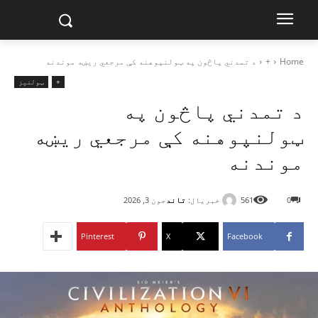
Home
+
د تمدني پاڅون په ټولنپوهنه کې مرجعي ريښه موندنه
+
ټولنیز
د تمدني پاڅون په
ټولنپوهنه کې مرجعي ريښه
موندنه
خبریال:
تاند
0
561
جون 3, 2026
Pinterest
X
Facebook