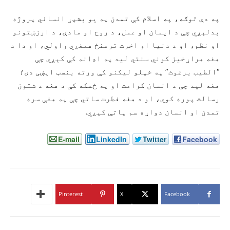
په دې توګه، په اسلام کې تمدن په یو بشپړ انساني پروژه
بدلېږي چې د ایمان او عمل، د روح او مادې، د ارزښتونو
او نظم، او د دنیا او اخرت ترمنځ همغږي راولي، او دا د
هغه هراړخیز کوني سنتي لید په اډانه کې کېږي چې
“الطيب برغوث” په خپلو لیکنو کې ورته بنسټ اېښی دی؛
هغه لید چې د انسان کرامت او په ځمکه کې د هغه د شتون
رسالت پوره کوي، او د هغه فطرت ساتي چې په هغې سره
تمدن او انسان دواړه سم پاتې کېږي.
E-mail
LinkedIn
Twitter
Facebook
Pinterest
X
Facebook