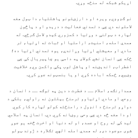
اړیکو شبکه له منځه وړي.
نو ګډوډي، وېره او د ارزښتونو پاشلتیا، دا ټول هغه
لاملونه دي چې د تمدني فعالیت د درېدو او د پاڅون
لپاره د ټولنې د وړتیا د کمزوري کېدو لامل ګرځي. له
همدې امله، امنیت، ارامتیا او ثبات ته اړتیا، تر
مادي او معیشتي اړتیا وړاندې، یوه تمدني اړتیا ده؛
ځکه چې انسان نشي کولای په داسې یو چاپېریال کې چې
اضطراب، اندېښنه او پاشل توب پکې واکمن وي، خلاقیت
وښيي، ځمکه اباده کړي او یا بنسټونه جوړ کړي.
همدارنګه، اسلام ــ د فطرت د دین په توګه ــ د انسان د
روحي او مادي اړتیاوو ترمنځ بېلتون نه راولي، بلکې د
دواړو ترمنځ د انډول د رامنځته کولو لپاره کار کوي
او دا هغه څه دي چې وحې روښانه کړي دي. انسان په اسلامي
لید کې له روح او جسد، او له دنیا او اخرت څخه یو جوړ
شوی موجود دی، له همدې امله الهي تګلاره د ژوند ټولو