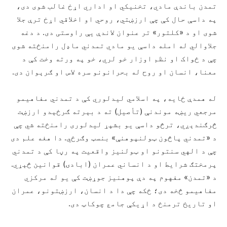
تمدن باندې مادي، تخنيکي او اداري اړخ غالب شوی دی،
په داسې حال کې چې ارزښتي، روحي او اخلاقي اړخ ترې جلا
شوی او د «کلتور» تر عنوان لاندې یې راوستی دی. د دغه
جلاوالي له امله داسې يو مادي تمدني ماډل رامنځته شوی
چې د ځواک او نظم اوزار خو لري، خو په ورته وخت کې د
معنا، انسان او روح له بحرانونو سره لاس او ګرېوان دی.
له همدې ځایه، په اسلامي ليدلوري کې د تمدني مفاهیمو
مرجعي ريښه موندنې (تأصيل) ته د بېرته ګرځېدو ارزښت
څرګندېږي، ترڅو داسې يو بشپړ لیدلوری رامنځته شي چې
د «تمدني پاڅون ټولنپوهنې» بنسټ وګرځي. دا هغه علم دی
چې د الهي سنتونو او ټولنیز واقعیت په رڼا کې د تمدني
پرمختګ شرایط او د انساني عمران (ابادۍ) قوانین څېړي.
د «تمدن» مفهوم په دې پوهنيز جوړښت کې یو له مرکزي
مفاهیمو څخه دی؛ ځکه چې دا د انسان، ارزښتونو، عمران
او تاریخ ترمنځ د اړیکې جامع چوکاټ دی.