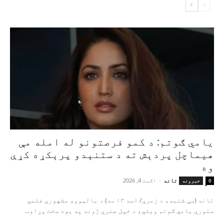
یامي ګوتم: د کمو فرصتونو له امله مې
هیماچل پردېش ته د ستنېدو پرېکړه کړې
وه
تاند
-
اګست 4, 2026
0
خبرونه
تاند (سې شنبه، د زمري/ اسد ۱۳ مه) د بالیووډ مشهورې فلمي
ستورې یامي ګوتم ویلي، د خپل هنري ژوند په یوه سخت پړاو...