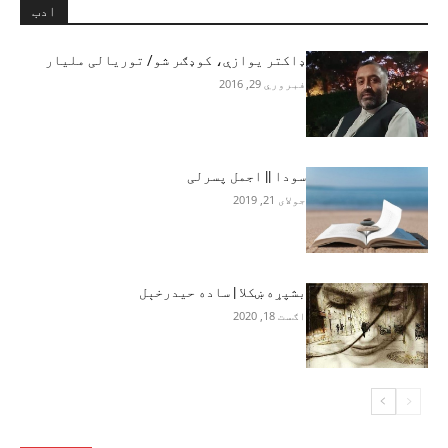
ادب
ډاکتر یوازې، کوډګر شو/ توریالی ملیار
فبروري 29, 2016
سودا || اجمل پسرلی
جولای 21, 2019
بشپړه ښکلا | ساده حيدرخېل
اګست 18, 2020