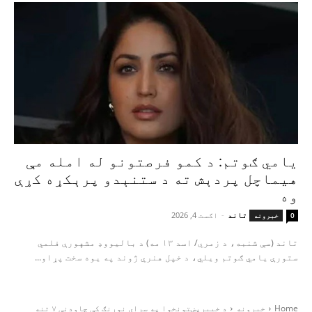
یامي ګوتم: د کمو فرصتونو له امله مې
هیماچل پردېش ته د ستنېدو پرېکړه کړې
وه
تاند
-
اګست 4, 2026
0
خبرونه
تاند (سې شنبه، د زمري/ اسد ۱۳ مه) د بالیووډ مشهورې فلمي
ستورې یامي ګوتم ویلي، د خپل هنري ژوند په یوه سخت پړاو...