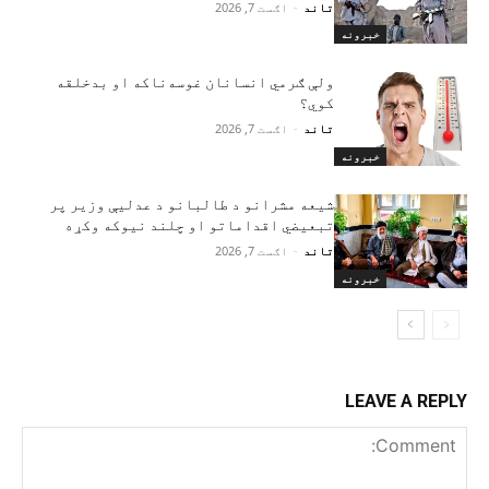
تاند
-
اګست 7, 2026
خبرونه
ولې ګرمي انسانان غوسه‌ناکه او بدخلقه
کوي؟
تاند
-
اګست 7, 2026
خبرونه
شیعه مشرانو د طالبانو د عدلیې وزیر پر
تبعیضي اقداماتو او چلند نیوکه وکړه
تاند
-
اګست 7, 2026
خبرونه
LEAVE A REPLY