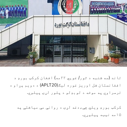
تاند (سه شنبه د ثور/ غويي ۲۲مه) افغان کرکټ بورډ د
افغانستان شل اوریز غوره لیګ(APLT20) د دویم پړاو د
ترسراوي په موخه د لوبډلو د پلور لړۍ پیلوي.
کرکټ بورډ ویلي چې،دغه لړۍ د روانې مې میاشتې په
۱۵مه نېټه پيلېږي.