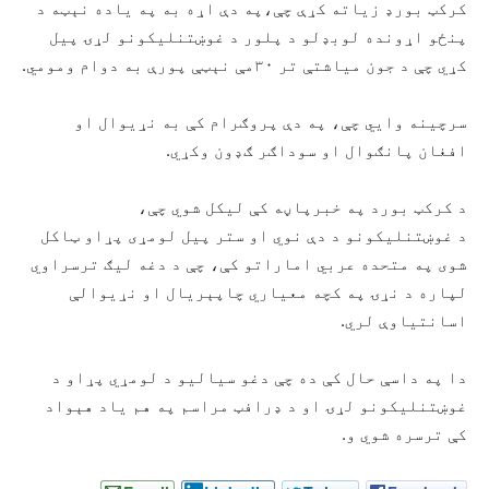
کرکټ بورډ زیاته کړې چې،په دې اړه به په یاده نېټه د
پنځو اړونده لوبډلو د پلور د غوښتنلیکونو لړۍ پیل
کړي چې د جون میاشتې تر ۳۰مې نېټې پورې به دوام ومومي.
سرچینه وایي چې، په دې پروګرام کې به نړیوال او
افغان پانګوال او سوداګر ګډون وکړي.
د کرکټ بورد په خبرپاڼه کې لیکل شوي چې،
د غوښتنلیکونو د دې نوي او ستر پیل لومړی پړاو ټاکل
شوی په متحده عربي اماراتو کې، چې د دغه لیګ ترسراوي
لپاره د نړۍ په کچه معیاري چاپېریال او نړیوالې
اسانتیاوې لري.
دا په داسې حال کې ده چې دغو سیالیو د لومړي پړاو د
غوښتنلیکونو لړۍ او د ډرافټ مراسم په هم یاد هېواد
کې ترسره شوي و.