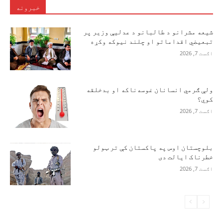
خبرونه
شیعه مشرانو د طالبانو د عدلیې وزیر پر
تبعیضي اقداماتو او چلند نیوکه وکړه
اګست 7, 2026
ولې ګرمي انسانان غوسه‌ناکه او بدخلقه
کوي؟
اګست 7, 2026
بلوچستان اوس په پاکستان کې تر ټولو
خطرناک ایالت دی
اګست 7, 2026