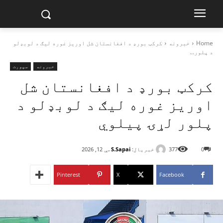
Home
خبرونه
کرکټ بورډ د افغانستان شل اوریز غوره لیګ د لوبډلو
د پلور...
خبرونه
سپورت
کرکټ بورډ د افغانستان شل
اوریز غوره لیګ د لوبډلو د
پلور لړۍ پیلوي
خبریال:
S.Sapai
0
377
مې 12, 2026
Pinterest
X
Facebook