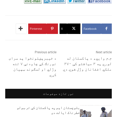
E-mail
LinkedIn
Twitter
Facebook
Pinterest
X
Facebook
Previous article
Next article
م.م وايي، د پاکستان له
د خیبرپښتونخوا په سرای
لوري په ۳ میاشتو کې ۳۷۰
نورنګ کې چاودنې ۷ تنه
ملکي افغانان وژل شوي دي
وژلي او لسګونه ټپیان
کړي
نور تازه موضوعات
بلوچستان اوس په پاکستان کې تر ټولو
خطرناک ایالت دی