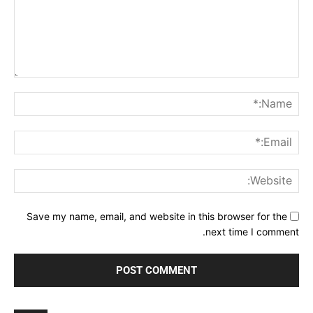
Comment:
me:*
ail:*
ite:
Save my name, email, and website in this browser for the
next time I comment.