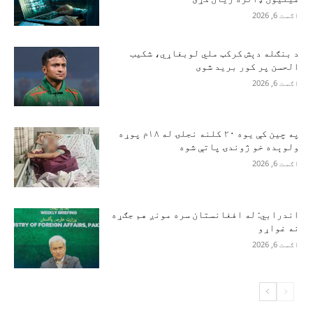
اګست 6, 2026
د بنګله دېش کرکټ ملي لوبغاړي، شکیب
الحسن پر کور برید شوی
اګست 6, 2026
په چین کې یوه ۲۰ کلنه نجلۍ له ۱۸م پوړه
ولوېده خو ژوندۍ پاتې شوه
اګست 6, 2026
اندرابي: له افغانستان سره مونږ هم جګړه
نه غواړو
اګست 6, 2026