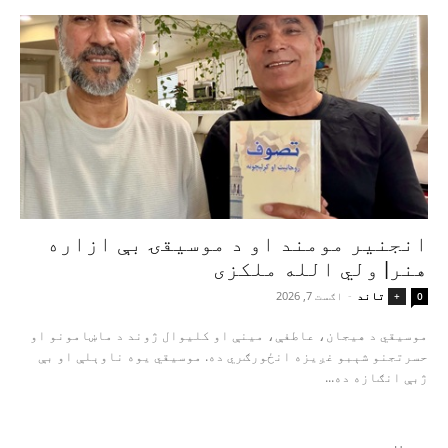
انجنیر مومند او د موسیقۍ بې‌ ازاره
هنر| ولي الله ملکزی
تاند
-
اګست 7, 2026
+
0
موسیقي د هیجان، عاطفې، مینې او کلیوال ژوند د ماښامونو او
حسرتجنو شېبو غږیزه انځورګري ده. موسیقي یوه ناوېلې او بې‌
ژبې انګازه ده...