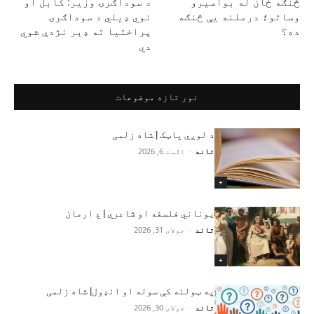
څنګه ځان له بواسیرو
د سوداګرۍ وزیر: کابل او
وساتو؛ درملنه یې څنګه
نوي ډیلي د سوداګرۍ
ده؟
پراختیا ته ډېر نژدې شوي
دي
نور تازه موضوعات
د لوږې پاټک | شاه زلمی
تاند
-
اګست 6, 2026
+
یوناني فلسفه او شاعري | ع ارمان
تاند
-
جولای 31, 2026
+
په ټولنه کې سوله او انډول| شاه زلمی
تاند
-
جولای 30, 2026