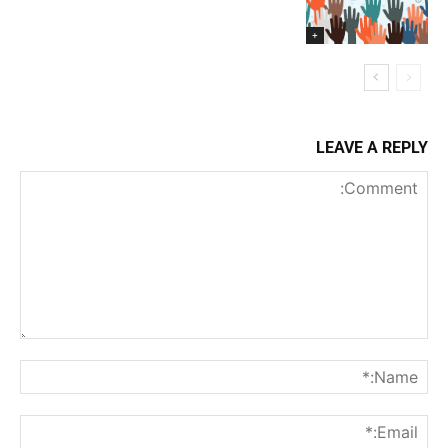
+
LEAVE A REPLY
Comment:
me:*
ail:*