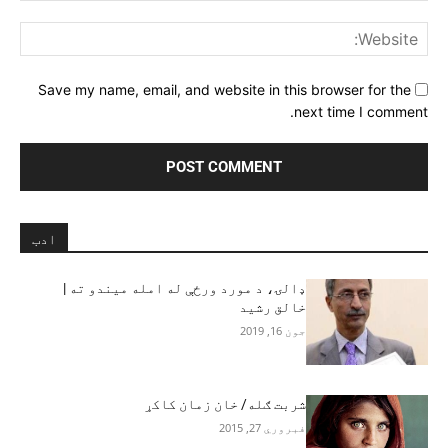
ite:
Save my name, email, and website in this browser for the
next time I comment.
ادب
ډالۍ، د مورد ورځې له امله میندو ته |
خالق رشید
جون 16, 2019
شربت ګله/ خان زمان کاکړ
فبروري 27, 2015