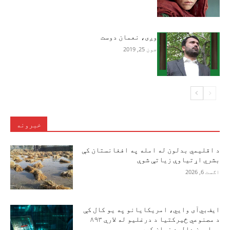
وږی، نعمان دوست
جون 25, 2019
خبرونه
د اقلیمي بدلون له امله په افغانستان کې
بشري اړتیاوې زیاتې شوې
اګست 6, 2026
ایف‌بي‌آی وايي، امریکایانو په یو کال کې
د مصنوعي ځیرکتیا د درغلیو له لارې ۸۹۳
میلیون ډالره زیان کړی