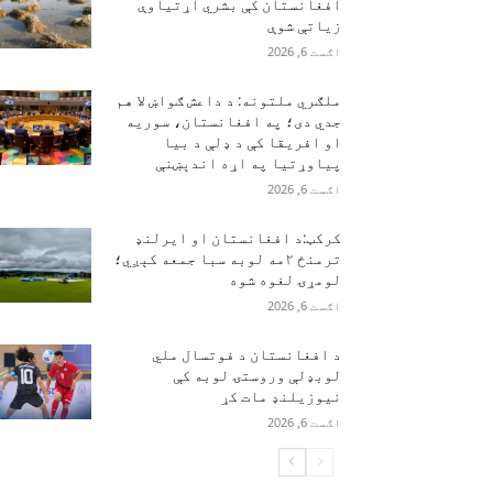
افغانستان کې بشري اړتیاوې
زیاتې شوې
اګست 6, 2026
ملګري ملتونه: د داعش ګواښ لا هم
جدي دی؛ په افغانستان، سوریه
او افریقا کې د ډلې د بیا
پیاوړتیا په اړه اندېښنې
اګست 6, 2026
کرکټ:د افغانستان او ایرلنډ
ترمنځ ۲مه لوبه سبا جمعه کېږي؛
لومړۍ لغوه شوه
اګست 6, 2026
د افغانستان د فوتسال ملي
لوبډلې وروستۍ لوبه کې
نیوزیلنډ مات کړ
اګست 6, 2026