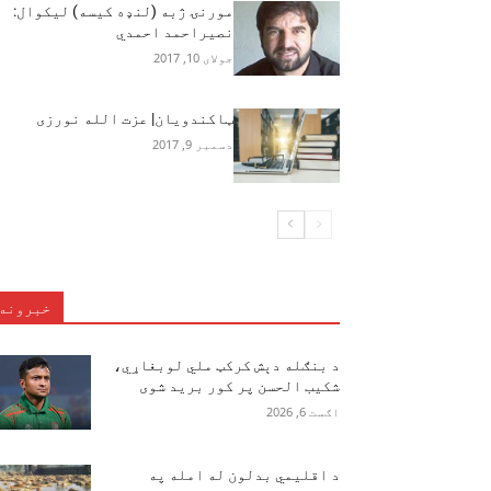
مورنۍ ژبه (لنډه کیسه) لیکوال:
نصیراحمد احمدي
جولای 10, 2017
ټاکندویان| عزت الله نورزی
دسمبر 9, 2017
خبرونه
د بنګله دېش کرکټ ملي لوبغاړي،
شکیب الحسن پر کور برید شوی
اګست 6, 2026
د اقلیمي بدلون له امله په