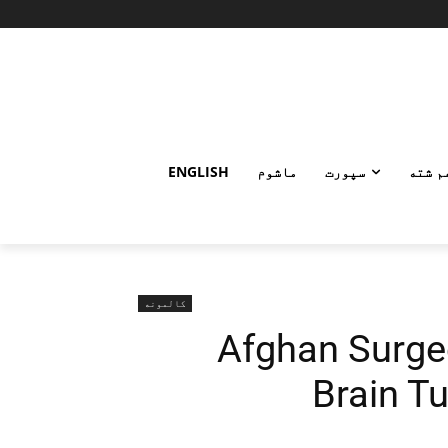
م شته
سپورت
ماشوم
ENGLISH
کالمونه
Afghan Surg
Brain T