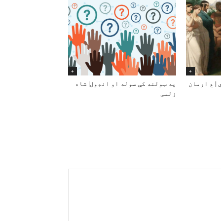
+
+
| ع ارمان
په ټولنه کې سوله او انډول| شاه
زلمی