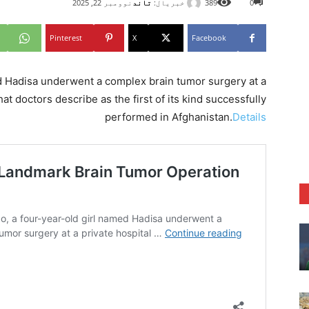
خبریال:
تاند
0
389
نوومبر 22, 2025
Pinterest
X
Facebook
d Hadisa underwent a complex brain tumor surgery at a
at doctors describe as the first of its kind successfully
performed in Afghanistan.
Details