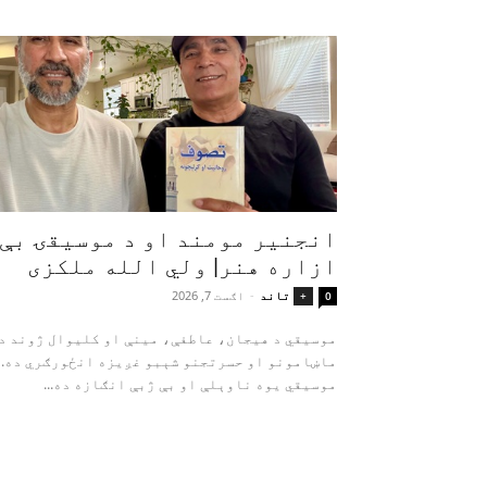
انجنیر مومند او د موسیقۍ بې‌
ازاره هنر| ولي الله ملکزی
تاند
-
اګست 7, 2026
+
0
موسیقي د هیجان، عاطفې، مینې او کلیوال ژوند د
ماښامونو او حسرتجنو شېبو غږیزه انځورګري ده.
موسیقي یوه ناوېلې او بې‌ ژبې انګازه ده...