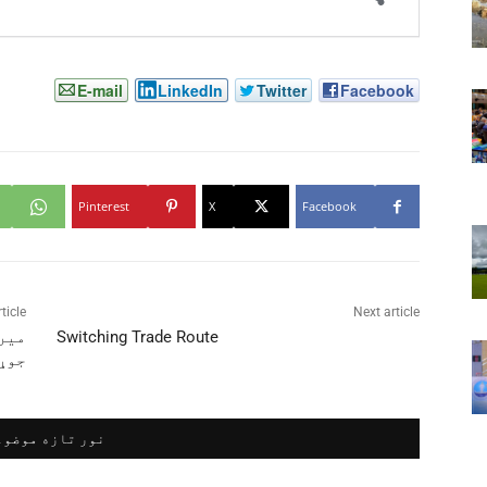
E-mail
LinkedIn
Twitter
Facebook
Pinterest
X
Facebook
ticle
Next article
Switching Trade Route
میرخ
جوړ
نور تازه موضوع