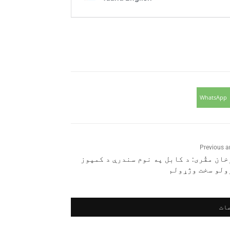
WhatsApp
Previous ar
ان مقُری: د کابل په نوم سندرې د کمپوز
ولو سخت وژړولم
ات