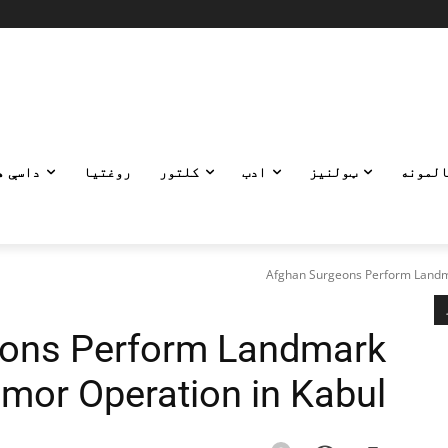
المونه
ټولنیز
ادب
کلتور
روغتیا
داسې ه
Afghan Surgeons Perform Landm
eons Perform Landmark
umor Operation in Kabul