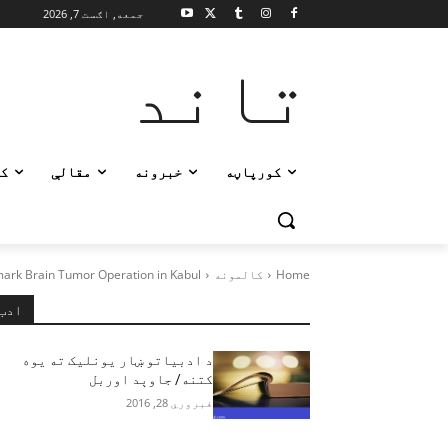
جمعه, اګست 7, 2026
تاند
کورپاڼه
خبرونه
مقالې
ک
Home
کالمونه
ark Brain Tumor Operation in Kabul
ادب
د ادبیاتو ښار یونلیک ته یوه
کتنه/ جاوېد اوربل
فبروري 28, 2016