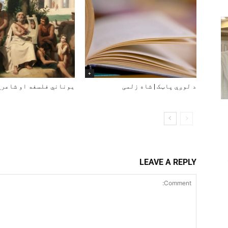
+
د لوږې پاټک | شاه زلمی
یوناني فلسفه او شاعري 
LEAVE A REPLY