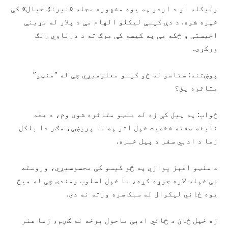
ولیکله او د اردو په یوه مشهوره مجله «نیرنګِ خیال» کې
خپره شوه. د دې کیسې لیکلو الهام مې د پلار له مړینې
اخیستی و ځکه مې په کیسه کې مرګ ته د درناوي رنګ
ورکړی.
پوښتنه: ستاسو له څو کیسو معلومیږي چې له “منټو”
متاثره یئ؟
ځواب: په پیل کې زه له منټو متاثره شوی وم، د هغه
نابغه صفته شخصیت خپل اثر په ما پریښی، مګر دا بلکل
زما د ادبي سفر د پیل خبره.
د منټو اغېز يوازي په څو کیسو کې محسوسیږي، وروسته
مې خپله لاره جوړه کړه، ما خپل اسلوب ومندی چې له هیڅ
یوه ځائي لیکوال له سبک سره ورته نه دی.
زه خپل ځان د ځائي ادبې ماحول برخه نه ګڼم، زما هنر