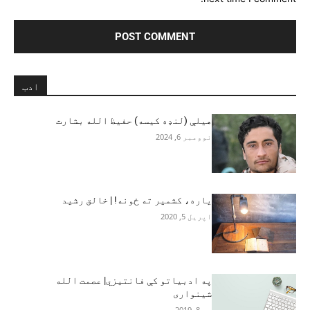
ادب
هیلې (لنډه کیسه) حفيظ الله بشارت
نوومبر 6, 2024
یاره، کشمیر ته ځونه! | خالق رشید
اپریل 5, 2020
په ادبیاتو کې فانتیزي| عصمت الله
شینواری
مې 8, 2019