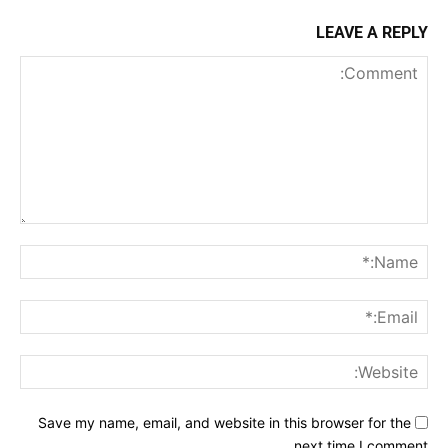
LEAVE A REPLY
Comment:
me:*
ail:*
ite:
Save my name, email, and website in this browser for the
next time I comment.