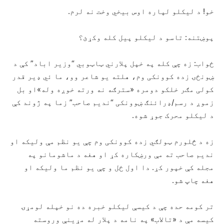
خو! د لیکلو لپاره اوس بیخي وخت نه لرم.
پوښتنه: تاسو د لیکلو پیل کله وکړئ؟
ځواب: زه چې کله په خپل پلارني ټاټوبي “وزیر اباد” کې د
ښونځۍ زده کوونکی وم، هلته یو شاعر وو، ما ئي ډیر قدر
کولی مګر خلکو دومره «سترګه نه ورته خوږه وله»او بل
زموږ د رسم/ډرائنګ ښوونکی “ندیم صاحب” زما په ژوند کې
د لیکلو محرک جوړ شوه.
زه د څلورم ټولګي زده کوونکی وم چې یو نظم مې ولیکه او
ندیم صاحب ته مې ورښکاره کړ او هغه د ماشومانو په
مجله کې خپور کړ. دا اول ځل و چې یو نظم ما ولیکه او
هغه چاپ شو.
تر کومه حده چې د کیسې لیکلو خبره ده نو خپله لومړۍ
کیسه مې د «تالاب» په نامه د پلار له مړینې وروسته