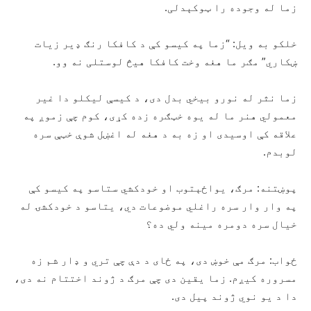
زما له وجوده را ټوکېدلی.
خلکو به ویل: “زما په کیسو کې د کافکا رنګ ډیر زیات
ښکاري” مګر ما هغه وخت کافکا هیڅ لوستلی نه وو.
زما نثر له نورو بیخي بدل دی، د کیسې لیکلو دا غیر
معمولي هنر ما له یوه خټګره زده کړی، کوم چې زموږ په
علاقه کې اوسیدی او زه به د هغه له اغښل شوې خټې سره
لوبدم.
پوښتنه: مرګ، یواځېتوب او خودکشي ستاسو په کیسو کې
په وار وار سره راغلي موضوعات دي، یتاسو د خودکشۍ له
خیال سره دومره مینه ولي ده؟
ځواب: مرګ مې خوښ دی، په ځای د دې چې تري و ډار شم زه
مسروره کیږم. زما یقین دی چې مرګ د ژوند اختتام نه دی،
دا د یو نوي ژوند پیل دی.