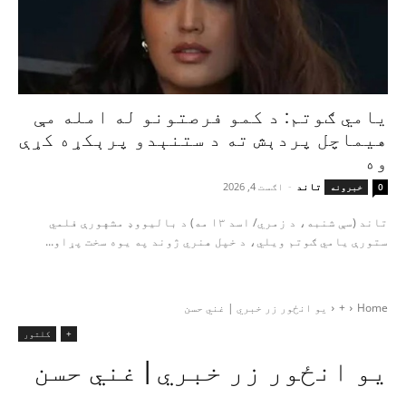
یامي ګوتم: د کمو فرصتونو له امله مې
هیماچل پردېش ته د ستنېدو پرېکړه کړې
وه
تاند
-
اګست 4, 2026
0
خبرونه
تاند (سې شنبه، د زمري/ اسد ۱۳ مه) د بالیووډ مشهورې فلمي
ستورې یامي ګوتم ویلي، د خپل هنري ژوند په یوه سخت پړاو...