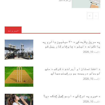
خبرونه
په سرپل ولایت کې د ۳۰ میلیون ډالرو په
پانګونه د تېلو د چاڼځای کار پیل شو
اګست 10, 2026
د افغانستان او آیرلنډ د کرکټ د ملي
لوبډلو درېیمه یو ورځینۍ سیالي
اګست 10, 2026
د خوړو په ترڅ کې د اوبو څښل څنګه دي؟
اګست 10, 2026