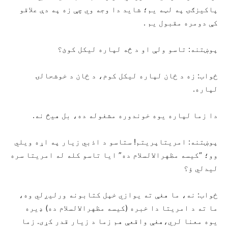
پاکیزګۍ په لټه یم؛ شاید دا وجه وي چې زه په دې علاقو
کې دومره مقبول یم .
پوښتنه: تاسو ولې او د څه لپاره لیکل کوئ؟
ځواب: زه د ځان لپاره لیکل کوم، د ځان د خوشحالۍ
لپاره.
دا زما لپاره یوه خوندوره مشغوله ده، بل هیڅ نه.
پوښتنه: امریتاپریتم! ستاسو د اذبي زیار په اړه ویلي
وو؛ “کیسه مظهرالالسلام ده” ایا تاسو کله له امریتا سره
لیدلي ؤ؟
ځواب: نه، ما هغې ته یوازي خپل کتابونه ورلیږلي وه،
ما ته د امریتا دا خبره (کیسه مظهرالالسلام ده) ډیره
یوه معنا لري،هغې واقعې هم زما د زیار قدر کړی. زما