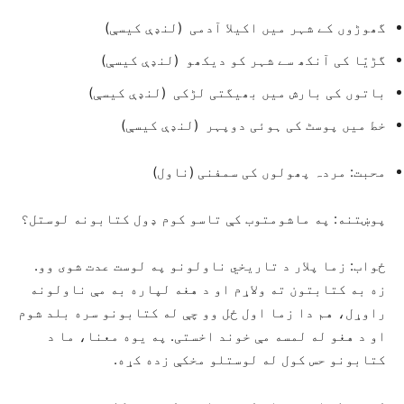
گھوڑوں کے شہر میں اکیلا آدمی (لنډې کیسې)
گڑیّا کی آنکھ سے شہر کو دیکھو (لنډې کیسې)
باتوں کی بارش میں بھیگتی لڑکی (لنډې کیسې)
خط میں پوسٹ کی ہوئی دوپہر (لنډې کیسې)
محبت: مردہ پھولوں کی سمفنی (ناول)
پوښتنه: په ماشومتوب کې تاسو کوم ډول کتابونه لوستل؟
ځواب: زما پلار د تاریخي ناولونو په لوست عدت شوی وو.
زه به کتابتون ته ولاړم او د هغه لپاره به مې ناولونه
راوړل، هم دا زما اول ځل وو چې له کتابونو سره بلد شوم
او د هغو له لمسه مې خوند اخستی. په یوه معنا، ما د
کتابونو حس کول له لوستلو مخکې زده کړه.