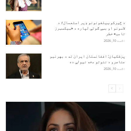
د ځیرکو ټېلفونونو ډېر استعمال؛ د
لاسونو او بټې ګوتې لپاره د «ټیکسټرز
تامب» خطر
اګست 10, 2026
پزشکیان: افغانستان ایران ته د بهرنیو
عناصرو د ننوتو مخه نیولې ده
اګست 10, 2026