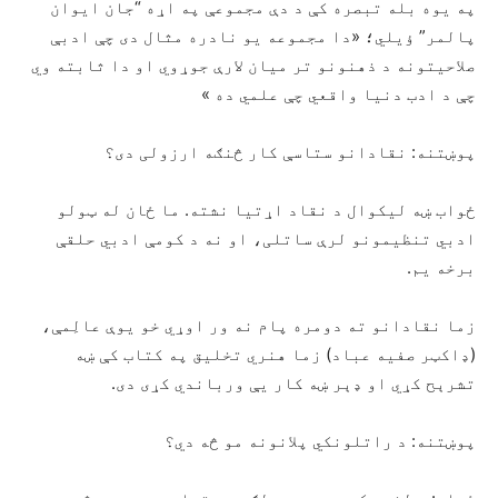
په یوه بله تبصره کې د دې مجموعې په اړه “جان ایوان
پالمر” ؤيلي؛ «دا مجموعه یو نادره مثال دی چې ادبې
صلاحیتونه د ذهنونو تر میان لارې جوړوي او دا ثابته وي
چې د ادب دنیا واقعي چې علمي ده »
پوښتنه: نقادانو ستاسې کار څنګه ارزولی دی؟
ځواب ښه لیکوال د نقاد اړتیا نشته. ما ځان له ټولو
ادبي تنظیمونو لرې ساتلی، او نه د کومې ادبي حلقې
برخه یم.
زما نقادانو ته دومره پام نه ور اوړي خو یوې عالِمې،
(ډاکټر صفیه عباد) زما هنري تخلیق په کتاب کې ښه
تشرېح کړي او ډېر ښه کار یې ورباندي کړی دی.
پوښتنه: د راتلونکي پلانونه مو څه دي؟