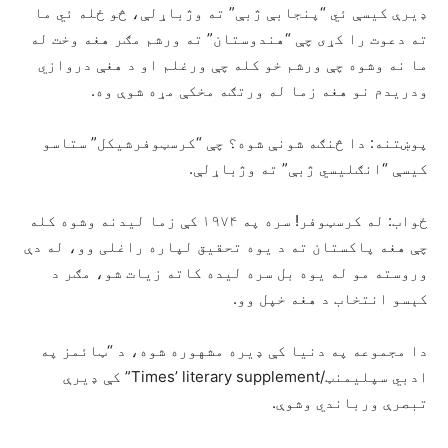
ډیرې کیسې ئي “پنجابې ژبې” ته وژباړلې، څو ځله ئي ما
ته دعوت را کړی چې “هندوستان” ته ورشم مګر هغه وخت له
ما نه وشوه چې ورشم خو کله چې ورغلم او د هغې دروازي
ودریدم نو هغه زما له ورتګه مخکې مړه شوې وه.
پوښتنه: دا څنګه شونې شوه؟ چې “کرسټوفرشیکل” ستاسو
کیسې “انګلیسي ژبې” ته وژباړلې.
ځواب: له کرسټوفر! سره په ۱۹۷۴ کې زما لیدنه وشوه کله
چې هغه پاکستان ته د یوه تحقیق لپاره راغلی وو، له دې
وروسته مو له یوه بل سره لیده کاته زیات شو، مګر د
کېسو انتخاب د هغه خپل وو.
دا مجموعه په دنیا کې ډیره مشهوره شوه، د “ټائمز په
ادبي سپلیمنټ/Times’ literary supplement” کې ډیرې
تبصرې ورباندي وشوې.