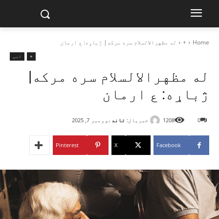
Home
+
له مظهرالالسلام سره مرکه| ژباړه: ع ارمان‎
+
ادب
له مظهرالالسلام سره مرکه|
ژباړه: ع ارمان‎
خبریال:
تاند
0
1208
نوومبر 7, 2025
Pinterest
X
Facebook