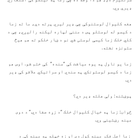
ډیرې وي.
هغه کلیوال لوستنوکې چې ډیر لیري پرته دې، ما ته زما
د کیسو له لوستلو پس د مننې لپاره لیکنه رالیږي، چې د
کلي خلک زما کیسې لوستی شي نو د ښار خلکو ته هم هیڅ
ستونزه نشته.
زما یو ناول په یوه میاشت کې “سنده” کې ختم شو. اوس هم
زما د کیسو لوستونکي په سندي او سرائیکي علاقو کې ډیر
دي.
پوښتنه: ولې هلته ډیر دي؟
ځواب: زما په خیال کلیوال خلک “د زړه صفا دي.” د دوی
مینه رښتینې وي.
زما اصل فکر مینه کول دي او زه خپله په مینه کې د