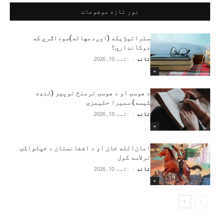
نور تازه موضوعات
ستراتیژیکه (اوږدمهاله)سوداګري که
دوکانداري؟
تاند
-
اګست 10, 2026
+
د هوسۍ او د هوسۍ ترمنځ توپير (لنډه
کیسه) سمیرا حلیمزۍ
تاند
-
اګست 10, 2026
+
امان‌الله خان او د افغانستان د خپلواکۍ
ترلاسه کول
تاند
-
اګست 10, 2026
+