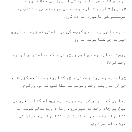
لومړی ګتاب چې ما ولوستی او ټول مې حفظ کړی، د
«بايبل» اردو ژباړه وه.له دې وروسته مې د کتاب په
لوستلو کې ناغیړې نه ده کړې.
لنډه دا چې په داسي کوټه کې مې ناستې ته زړه نه کیږي
چیرته چې کتابونه نه وي.
پوښتنه: ایا په دې اوس ورځو کې د کتاب لستولو لپاره
وخت لرئ؟
ځواب: زه په یوه وخت کې د څو کتابونو مطالعه کؤی شم،
چې لږ پاریغه وخت ومومم هم مطالعې ته ئي ورکوم.
زما بې کتابونو ګزاره ډیره اړه وي. له کتاب بغیر مې
هیڅ یو ځای وخت نه تیریږي، زما د ويدېدلو کوټه له
کتابونو ډکه ده، زه تل ځان د کتابونو په میان کې
خوشحاله حس کوم.