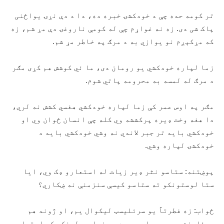
تر کومه حده چې د خودکشۍ خبره ده، دا د دې نړۍ یواځنی
پاک شی دی. زه نه غواړم چې له کومې ناروغۍ دې مړ شم، زه
که مړکېږم نو یوازي به د مرګ په خاطر مړ شم.
زما لپاره خودکشي یو رومان دی، ما ئي کوشش هم کړی مګر
د مرګ له لمسه به محرومه پاتي شوم.
مګر په اوس عمر کې زما لپاره خودکشي هغسي کشش نه لري،
دا هغه وخت ډیره پرکششه وي کله چې انسان ځوان وي او
خودکشي باید تر جبر لاندي نه وشي خودکشي باید د
خودکشۍ لپاره وشي.
پوښتنه: ستاسو نثر ډیر زیات له استعارو ډک وي، ایا
ستا لوستونکو ته ستاسو کیسې سنزمنې نه ښکاري؟
ځواب: زه فطرتاً یو سرئلیسټ لیکوال یم، او ژوند هم
سرئلیزم دی، هم دا وجه ده چې زما په لینکو کې استعاري