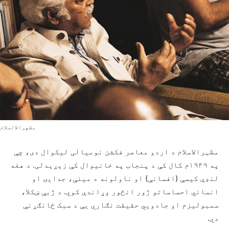
مظهرالالسلام
مظہرالاسلام د اردو معاصر فکشن نومیالی لیکوال دی، چې
په ۱۹۴۹م کال کې د پنجاب په خانیوال کې زېږېدلی. د هغه
لنډې کیسې (افسانې) او ناولونه د مینې، جدایۍ او
انساني احساساتو ژور انځور وړاندې کوي. د ژبې ښکلا،
سمبولیزم او جادویي حقیقت نګاري یې د سبک ځانګړنې
دي.