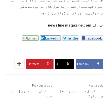
ځواب: د لنډو کیسو یوه ټولګه مې تیاره ده. ډېر ژر به
خپره شي. همدارنګه، زما ټول کار په یوه ټوک کې
راټولېږي. نور خو نو ژوند روان دی.
حواله:
news line magazine.com
E-mail
LinkedIn
Twitter
Facebook
Pinterest
X
Facebook
Previous article
Next article
د سوله‌مل «بندي غږونه» |
یو انځور زر خبري | غني
م․ا․كرگر
حسن