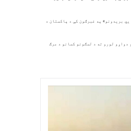
يي بریدونو» په غبرګون کې د پاکستان د
و دواړو لورو ته د لسګونو کسانو د مرګ