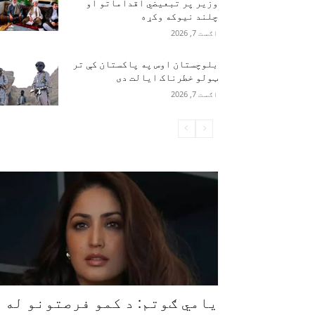
وزیر پر تبعیضي اقداماتو او
چلند نیوکه وکړه
اګست 7, 2026
بلوچستان اوس په پاکستان کې تر
ټولو خطرناک ایالت دی
اګست 7, 2026
یامي ګوتم: د کمو فرصتونو له