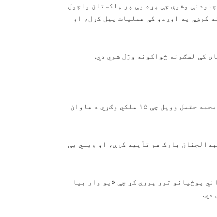
چاودنې وشوې چې پړه یې پر پاکستان واچول
د کرښې په اوږدو کې عملیات پیل کړل، او
ای کې لسګونه ځواکونه وژل شوي دي.
د سپین بولدک د سیمه‌ییزو اطلاعاتو ریاست ویاند علي محمد حقمل وویل چې ۱۵ ملکي وګړي د هاوان
بدالجنان بارک هم تأیید کړې، او ویلي یې
ني پوځیانو تور پورې کړ چې «یو وار بیا
دي.