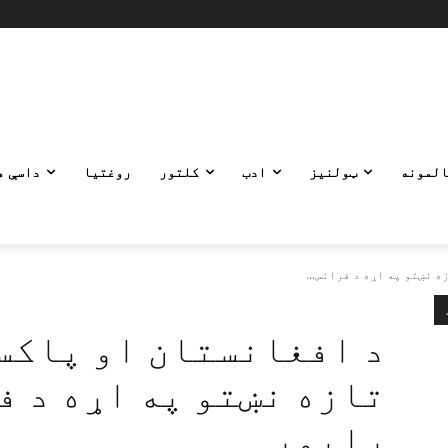
المونه
ټولنیز
ادب
کلتور
روغتیا
داسې ه
 نښتو په اړه د فرانس...
د افغانستان او پاکس
تازه نښتو په اړه د ف
راپور