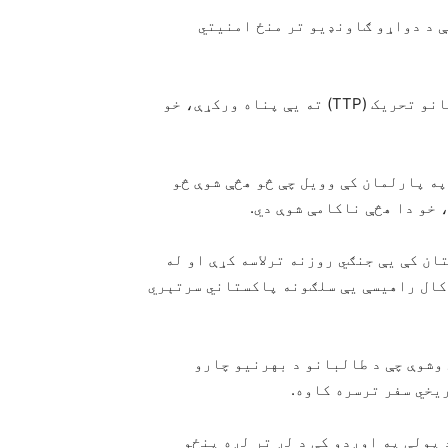
ې د دواړو ګاونډیو تر منځ امنیتي
اسلام‌اباد پر کابل تور پورې کوي چې د پاکستاني طالبانو تحریک (TTP) ته یې پناه ورکړې، خو
ه پارلمان کې وویل چې څو هڅې شوې څو
ده چې په افغانستان کې یې جنګي روزنه ترلاسه کړې او له
فغان طالبانو سره ګډه ایډیالوژي لري، او له ۲۰۲۱ کال راهیسې یې سلګونه پاکستاني سرتېري
وشوې چې د طالبانو د بهرنیو چارو
یخي سفر ترسره کاوه.
 پولې په اوږدو کې د لږ تر لږه پنځو