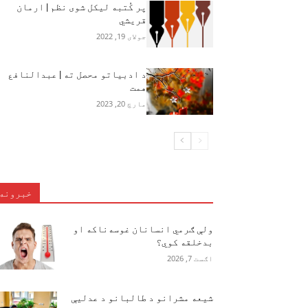
پر کُتبه ليکل شوی نظم | ارمان
قریشي
جولای 19, 2022
د ادبیاتو محصل ته | عبدالنافع
همت
مارچ 20, 2023
خبرونه
ولې ګرمي انسانان غوسه‌ناکه او
بدخلقه کوي؟
اګست 7, 2026
شیعه مشرانو د طالبانو د عدلیې