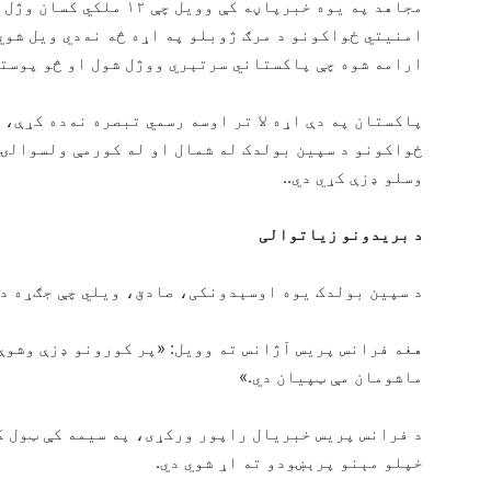
امنیتي ځواکونو د مرګ ژوبلو په اړه څه نه‌دي ویل شوي
ارامه شوه چې پاکستاني سرتېري ووژل شول او څو پوستې
پاکستان په دې اړه لا تر اوسه رسمي تبصره نه‌ده کړې،
ځواکونو د سپین بولدک له شمال او له کورمې ولسوالۍ 
وسلو ډزې کړي دي..
د بریدونو زیاتوالی
د سپین بولدک یوه اوسېدونکی، صادق، ویلي چې جګړه د 
هغه فرانس پریس آژانس ته وویل: «پر کورونو ډزې وشوې
ماشومان مې ټپیان دي.»
د فرانس پریس خبریال راپور ورکړی، په سیمه کې ټول 
خپلو مېنو پرېښودو ته اړ شوي دي.