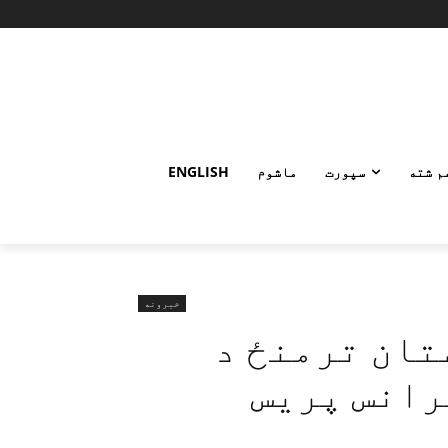
م شته
سپورت
ماشوم
ENGLISH
خبرونه
تان ترمنځ د
رانس پریس