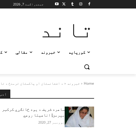
جمعه, اګست 7, 2026
تاند
کورپاڼه
خبرونه
مقالې
ک
Home
خبرونه
د افغانستان او پاکستان ترمنځ د تازه
ادب
ساهره شریف د یوه ځانګړې کرکټر
مېرمن| اناهیتا روهي
نوومبر 27, 2020