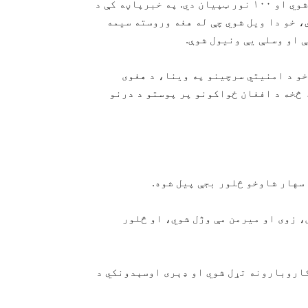
مجاهد په یوه خبرپاڼه کې وویل چې ۱۲ ملکي کسان وژل شوي او ۱۰۰ نور ټپیان دي. په خبرپاڼه کې د
، خو دا ویل شوي چې له هغه وروسته سیمه
 او وسلې یې ونیول شوې.
 خو د امنیتي سرچینو په وینا، د هغوی
څخه د افغان ځواکونو پر پوستو د درنو
سهار شاوخو څلور بجې پیل شوه.
، زوی او میرمن مې وژل شوي، او څلور
کاروبارونه تړل شوي او ډېری اوسېدونکي د