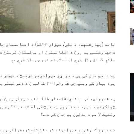
تاند (چهارشنبه، د تلې/ میزان
ملکي کسان وژل شوي او لسګونه نور ټپیان شوي دي.
په داسي حال کې چې د دواړو هیوادونو ترمنځ د نښتو د
یوه بیان کې ویلي چې شاوخوا ۲۰ طالبان د دغو نښتو په ترڅ کې وژل شوي دي.
په خبرپاڼه کې راغلي: «افغان طالبانو د پولې پر څلو
ځواکونو د 
وضعیت لا هم د بدلون په حال کې دی.»
د دواړو ګاونډیو هېوادونو تر منځ تاوتریخوالی وروس