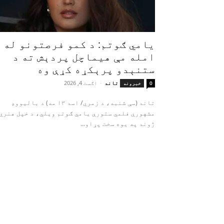
یامي ګوتم: د کمو فرصتونو له
امله مې هیماچل پردېش ته د
ستنېدو پرېکړه کړې وه
تاند
-
اګست 4, 2026
0
خبرونه
تاند (سې شنبه، د زمري/ اسد ۱۳ مه) د بالیووډ
مشهورې فلمي ستورې یامي ګوتم ویلي، د خپل هنري
ژوند په یوه سخت پړاو...