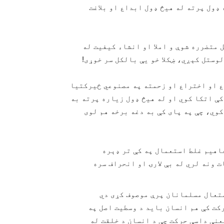
ډول پرته له هیڅ ډول ابداع او بلاغت
 متضرره شوې و املا او انشاء کیفیت له
وستل کېږي، ښکلا خو یې بالکل سر خوړی!
ع او اختراع او زحمته په مصنوعي ځیرکتیا
ې اتکا کوي او له هیڅ ډول زیاره پرته به
وي، چې په پای کې به دغه برخه هم لوی
اهیم غلط استعمال په کې تر ډېره
 ونه لري له بې لارۍ او انحراف سره
متعال مسلمانان پرې موصوف کړی دي
کت کې هم انسان باید د وسطیت اصل په
یعنې داسې حرکت چې د انسان د خلقت له