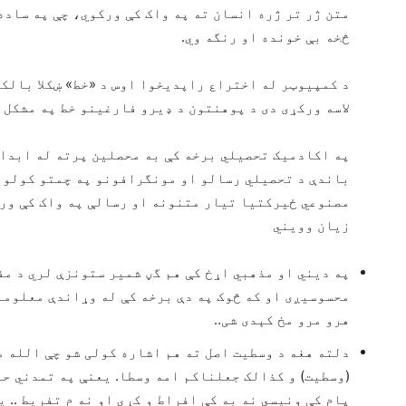
متن ژر تر ژره انسان ته په واک کې ورکوي، چې په ساده 
څخه بې خونده او رنگه وي.
د کمپیوټر له اختراع راپدیخوا اوس د «خط» ښکلا بالکل
لاسه ورکړی دی د پوهنتون د ډیرو فارغینو خط په مشکل ل
په اکادمیک تحصیلي برخه کې به محصلین پرته له ابدا
باندې د تحصیلي رسالو او مونگرافونو په چمتو کولو ک
مصنوعي ځیرکتیا تیار متنونه او رسالې په واک کې ورک
زیان وویني
په دیني او مذهبي اړخ کې هم گڼ شمیر ستونزې لري د مف
محسوسیږی او که څوک په دې برخه کې له وړاندې معلومات
هرو مرو مخ کېدی شی..
دلته هغه د وسطیت اصل ته هم اشاره کولی شو چې الله 
(وسطیت) و کذالک جعلناکم امه وسطا. یعنې په تمدني حر
پام کې ونیسي نه به کې افراط و کړي او نه م تفریط .. 