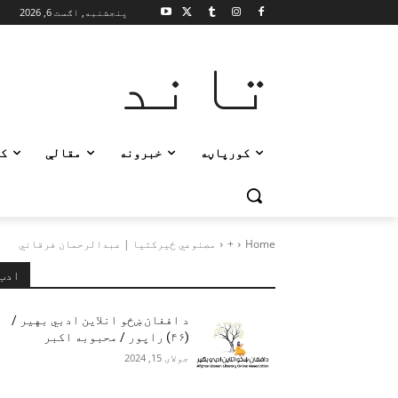
پنجشنبه, اګست 6, 2026
تاند
کورپاڼه
خبرونه
مقالې
ک
Home
+
مصنوعي ځیرکتیا | عبدالرحمان فرقاني
ادب
د افغان ښځو انلاین ادبي بهیر /
(۴۶) راپور / محبوبه اکبر
جولای 15, 2024