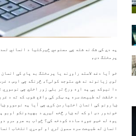
په دې کې شک نه شته چې مصنوعي ځیرکتیا د انساني تمدن
پرمختگ دی،
خو آیا دغه لاسته راوړنه یا پرمختگ به پای کې انسان 
لوی زیانونه نه شي متوجه کولی؟، څرنگه چې اوس د غرب 
دا نیوکه یې په اړه ورځ تر بلې زور اخلي چې نوموړي ت
د خلقت له طبیعت سره په ټکر کې واقع شوی. که ته د غر
ښارونو کې انسان اختیارمن کړې چې آیا په نوموړو ښار
خوندور دی او که له ښار څخه لېرې د بهیدونکو اوبو پر
یوه له خټو جوړه ساده کودخه کې؟ ځواب به هرو مرو دو
انسان له طبیعت سره سمون لري او لومړي انتخاب انسان