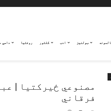
المونه
ټولنیز
ادب
کلتور
روغتیا
داسې ه
مصنوعي ځیرکتیا | عب
فرقاني