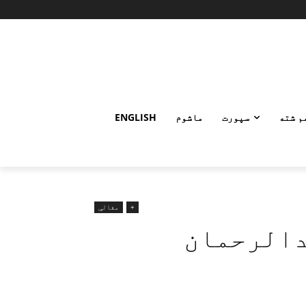
م شته
سپورت
ماشوم
ENGLISH
+
مقالې
دالرحمان