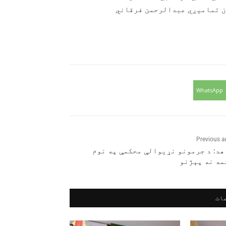
ان تمامیږي عبدالرحمن فرقاني
WhatsApp
Previous ar
هد: د جرمونو نړیوالې محکمې په نوم
مه نه پېژنو
ات