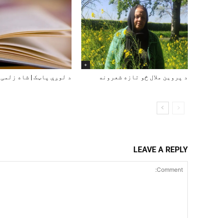
+
د پروین ملال څو تازه شعرونه
د لوږې پاټک | شاه زلمی
LEAVE A REPLY