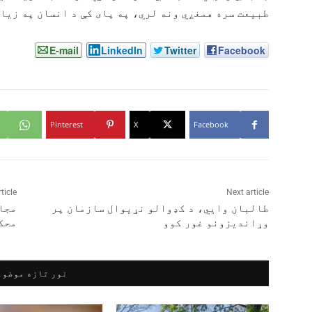
طبیعت سره همغږي ونه لري، په پای کې د انسان په زی
E-mail
LinkedIn
Twitter
Facebook
Pinterest
X
Facebook
ticle
Next article
طالبان وایي، د کډوالو نړیوال سازمان پر
مجا
وړاندیزونو غور کوو
محک
نور تازه موضوع