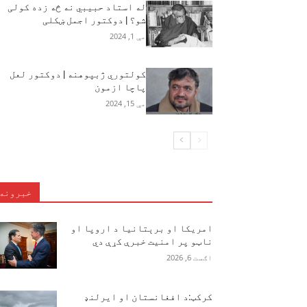
له استاد حبيبي نه څه زده کولی
شو؟ | دوکتور اجمل ښکلی
مې 1, 2024
کولتوري ژبپوهنه | دوکتور لعل
پاچا ازمون
مې 15, 2024
خبرونه
امریکا او برېتانیا د اروپا او
ناټو پر امنیت خبرې کړې دي
اګست 6, 2026
کرکټ:د افغانستان او ایرلنډ