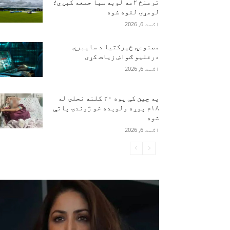
ترمنځ ۲مه لوبه سبا جمعه کېږي؛
لومړۍ لغوه شوه
اګست 6, 2026
مصنوعي ځیرکتیا د سایبري
درغلیو ګواښ زیات کړی
اګست 6, 2026
په چین کې یوه ۲۰ کلنه نجلۍ له
۱۸م پوړه ولوېده خو ژوندۍ پاتې
شوه
اګست 6, 2026