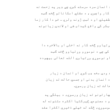
 انسان سره مرسته کوي چې ډېر په زحمت نه
 کار واچوي ، د عقلي امکاناتو څخه ګټه
فیلي او د لټۍ ژوند ولري .. خو دا کار زما
ټکر کې واقع کېدای شی او لاندې زیانونه
تیاوو څخه کار نه اخلی او بالاخره دا
 کې چې د نوموړو وړتیاوو څخه ګټه
و نوموړې وړتیاوې الله تعالی بیهوده
ودې مخه ډب کوي او انسان د زیار
د انسان بدنی او جسمي حالت ته زیان
الت ته زیان ورسوي.
هارتونو ته زیان ورسوي، د بېلگې په
رو د مصنوعي ځیرکتیا اکثره متنونه له
سوسیږي، ځکه له خپلې ذخیرې اکثرا هغه