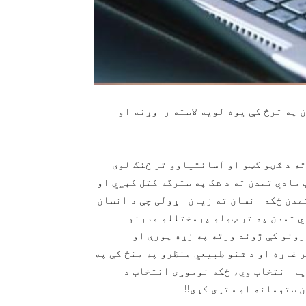
 په ترڅ کې یوه لویه لاسته راوړنه او
ته د ګڼو گټو او آسانتیاوو تر څنگ لوی
مادي تمدن ته د شک په سترگه کتل کېږي او
مدن ځکه انسان ته زیان اړولی چې د انسان
بي تمدن په تر ټولو پرمختللو مدرنو
ونو کې ژوند ورته په زړه پورې او
 غاړه او د شنو طبیعي منظرو په منځ کې په
یم انتخاب وي، ځکه نوموړی انتخاب د
 ستومانه او ستړی کړی!!