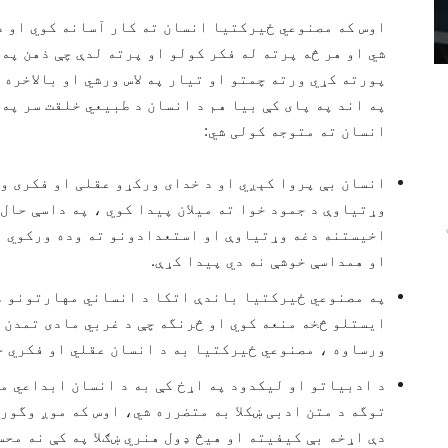
اوس که مصنوعي ځیرکتیا انسان ته کار آسانه کوي او د
شي او هر څه پرته له فکر کولو او پرته لدې چې ذهن په
پورته کړي ورته چمتو او تیار په لاس ورشي او بالاخره ط
په اند په پای کې بیا هم د انسان د طبیعي خلقت سر په 
انسان ته متوجه کولی شي:
انسان بې پروا کېږي او د خدای ورکړو عقلی او فکری وړ
وړتیاوې د جمود خوا ته میلان پیدا کوي ، په داسې حال
اخیستنه دغه وړتیاوې او استعدادونو ته وده ورکوي ا
او همداسې خوشې نه دي پیدا کړې.
په مصنوعي ځیرکتیا باندې اتکا د انساني مهارتونو د 
ایستلو څخه منعه کوي او څرنگه چې د غربي مادی تمدن 
ورساوه ، مصنوعي ځیرکتیا به د انسان عقلي او فکري ح
د ادبیاتو او لیکدود په اړخ کې به د انسان ابداعي م
توگه د متن ادبی ښکلا به متضرره شي، اوس که موږ وگو
دې اړخه بې کیفیته او هیڅ ډول هنري ښګلا په کې نه مح