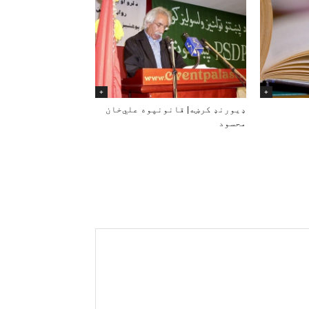
+
+
ډیورنډ کرښه| قانونپوه علي‌خان
محسود