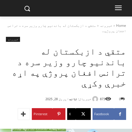
Home
خبرونه
متقي د ازبکستان له باندنیو چارو وزیر سره د ترانس
افغان پروژې...
خبرونه
متقي د ازبکستان له
باندنیو چارو وزیر سره د
ترانس افغان پروژې په اړه
خبرې وکړې
خبریال:
تاند
0
873
اپریل 28, 2025
Pinterest
X
Facebook