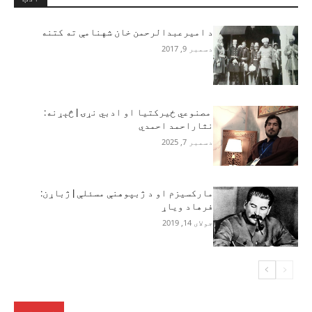
د امیرعبدالرحمن خان شهنامې ته کتنه
دسمبر 9, 2017
مصنوعي ځیرکتیا او ادبي نړۍ | څېړنه:
نثاراحمد احمدي
دسمبر 7, 2025
مارکسیزم او د ژبپوهنې مسئلې | ژباړن:
فرهاد ویاړ
جولای 14, 2019