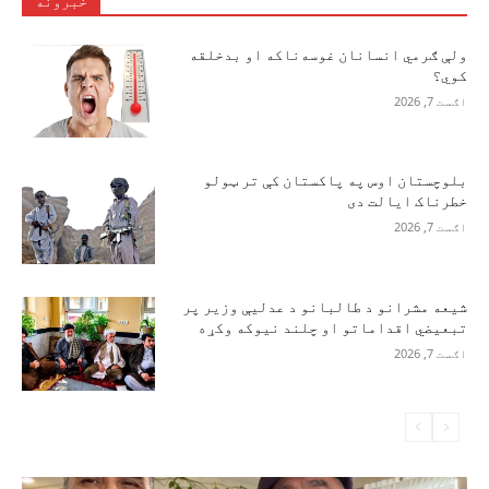
خبرونه
ولې ګرمي انسانان غوسه‌ناکه او بدخلقه
کوي؟
اګست 7, 2026
بلوچستان اوس په پاکستان کې تر ټولو
خطرناک ایالت دی
اګست 7, 2026
شیعه مشرانو د طالبانو د عدلیې وزیر پر
تبعیضي اقداماتو او چلند نیوکه وکړه
اګست 7, 2026