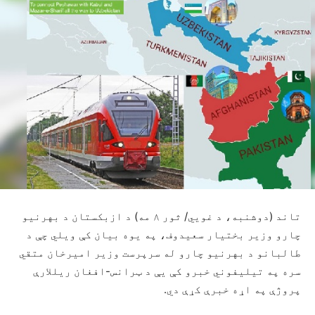
تاند (دوشنبه، د غويي/ ثور ۸ مه) د ازبکستان د بهرنیو
چارو وزیر بختیار سعیدوف، په یوه بیان کې ویلي چې د
طالبانو د بهرنیو چارو له سرپرست وزیر امیرخان متقي
سره په تیلیفوني خبرو کې یې د ټرانس-افغان ریللارې
پروژې په اړه خبرې کړې دي.