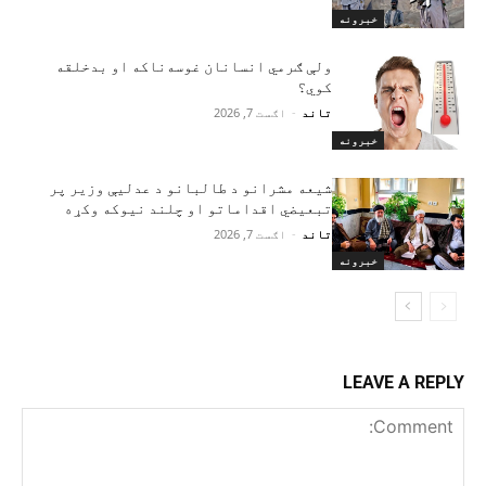
خبرونه
ولې ګرمي انسانان غوسه‌ناکه او بدخلقه
کوي؟
تاند
-
اګست 7, 2026
خبرونه
شیعه مشرانو د طالبانو د عدلیې وزیر پر
تبعیضي اقداماتو او چلند نیوکه وکړه
تاند
-
اګست 7, 2026
خبرونه
LEAVE A REPLY