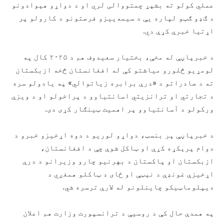
عملي کولو ته بشپړ چمتووالی لري او د دواړو هېوادونو
د ګډو ګټو لپاره یې د سیمه‌ییزو فرصتونو د کارولو پر
اړتیا خبرې کړې دي.
د خبرپاڼې له مخې، بختیار سعیدوف هم د ۲۰۲۵ کال په
لومړیو څلورو میاشتو کې له افغانستان څخه ازبکستان
ته د صادراتو د «درې برابره زیاتوالي» په یادولو سره
د تجارتي او ترانزیتي اسانتیاوو د پراخولو او د ویزې
ورکولو د آسانتیاوو پر اهمیت ټینګار کړی دی.
د خبرپاڼې پر بنسټ، دواړو لوریو د دوه اړخیزو خبرو د
دوام پرېکړه کړې او ټاکل شوې چې د افغانستان،
ازبکستان او پاکستان د بهرنیو چارو وزیرانو د درې
اړخیزې غونډې د نېټې او ځای د ټاکلو همغږي د
دیپلوماټیکو چاینلونو له لارې ترسره شي.
په همدې حال کې د روسیې د ترانسپورت وزارت هم اعلان