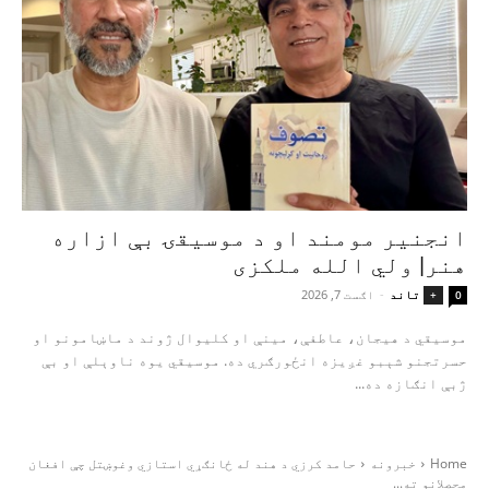
انجنیر مومند او د موسیقۍ بې‌ ازاره
هنر| ولي الله ملکزی
تاند
-
اګست 7, 2026
+
0
موسیقي د هیجان، عاطفې، مینې او کلیوال ژوند د ماښامونو او
حسرتجنو شېبو غږیزه انځورګري ده. موسیقي یوه ناوېلې او بې‌
ژبې انګازه ده...