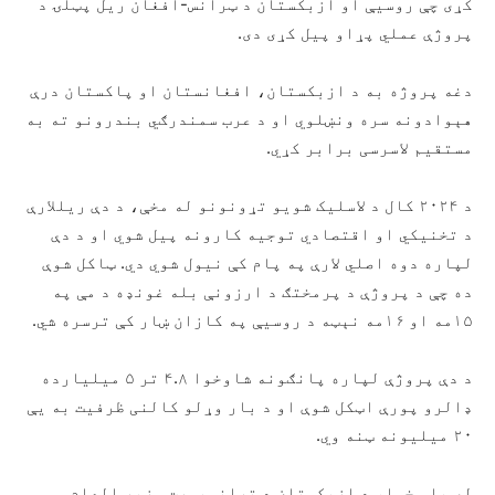
کړی چې روسیې او ازبکستان د ټرانس-افغان ریل پټلۍ د
پروژې عملي پړاو پیل کړی دی.
دغه پروژه به د ازبکستان، افغانستان او پاکستان درې
هېوادونه سره ونښلوي او د عرب سمندرګي بندرونو ته به
مستقیم لاسرسی برابر کړي.
د ۲۰۲۴ کال د لاسلیک شویو تړونونو له مخې، د دې ریللارې
د تخنیکي او اقتصادي توجیه کارونه پیل شوي او د دې
لپاره دوه اصلي لارې په پام کې نیول شوي دي. ټاکل شوې
ده چې د پروژې د پرمختګ د ارزونې بله غونډه د مې په
۱۵مه او ۱۶مه نېټه د روسیې په کازان ښار کې ترسره شي.
د دې پروژې لپاره پانګونه شاوخوا ۴.۸ تر ۵ میلیارده
ډالرو پورې اټکل شوې او د بار وړلو کالنی ظرفیت به یې
۲۰ میلیونه ټنه وي.
له بلې خوا، د ازبکستان د ترانسپورت وزیر الهام