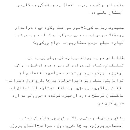
هغه دا پروژه د سیمې د اتصال په برخه کې یو کلیدي
ابتکار بللی دی.
سعیدوف زیاته کړې: «موږ موافقه وکړه چې د دوامدار
پرمختګ د ودې او د سیمې د سولې او ثبات د پیاوړتیا
لپاره خپلو نژدې همکاریو ته دوام ورکړو.»
طالبانو هم په یوه خبرپاڼه کې ویلي چې په دې
تیلیفوني تماس کې دواړو لوریو د دوه اړخیزو او څو
اړخیزو اړیکو د پیاوړتیا، د سیاسي، اقتصادي او
ترانزیتي همکاریو د پراخولو، په ځانګړي ډول د ټرانس-
افغان ریللارې د پروژې او د افغانستان، ازبکستان او
پاکستان ترمنځ د درې اړخیزې غونډې د جوړولو په اړه
خبرې کړې دي.
متقي په دې خبرو کې ټینګار کړی چې طالبان د سترو
اقتصادي پروژو، په ځانګړي ډول د ټرانس-افغان پروژې