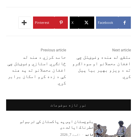
Pinterest
X
Facebook
Previous article
Next article
متقي له هنده وغوښتل چې
حامد کرزي د هند له
افغان محصلانو او سوداګرو
ځانګړي استازي وغوښتل چې
ته د ویزو بهیر بیا پیل
افغان محصلانو ته په هند
کړي
کې د زده کړو امکان برابر
کړي
نور تازه موضوعات
بلوچستان اوس په پاکستان کې تر ټولو
خطرناک ایالت دی
تاند
-
اګست 7, 2026