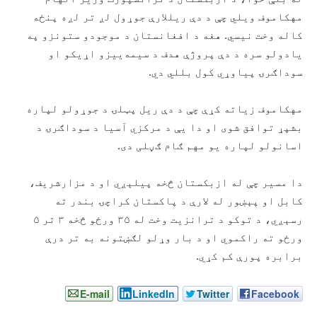
مهکاموف ویلي چې د دې ریللارې جوړول لږ تر لږه پنځه
کاله وخت نیسي. هغه د افغانستان د موجودو ستونزو په
یادولو سره د دې پروژې هدف د سیمه‌ییزو اړیکو او
سوداګرۍ پیاوړي کول بللي دي.
مهکاموف زیاته کړې چې د دې ریل پټلۍ د جوړولو لپاره
بشپړ توافق شوی او دا یې د مرکزي آسیا د سوداګرۍ د
اسانولو لپاره یو مهم ګام ګڼلی دی.
دا مسیر چې له ازبکستان څخه پیلېږي او د مزارشریف،
کابل او پېښور له لارې د پاکستان کراچۍ بندر ته
رسېږي، د توکو د ترانزیت وخت له ۳۵ ورځو څخه ۳ تر ۵
ورځو ته راکموي او د بار وړلو لګښتونه به تر درې
برابره پورې کم کړي.
E-mail
LinkedIn
Twitter
Facebook