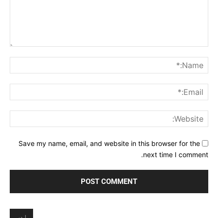
Comment:
me:*
ail:*
ite:
Save my name, email, and website in this browser for the
next time I comment.
ادب