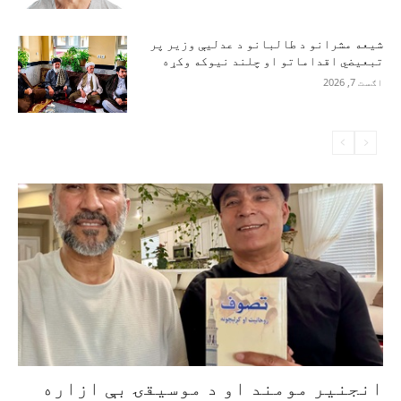
شیعه مشرانو د طالبانو د عدلیې وزیر پر
تبعیضي اقداماتو او چلند نیوکه وکړه
اګست 7, 2026
انجنیر مومند او د موسیقۍ بې‌ ازاره