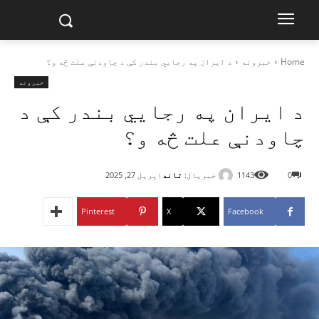
Home
خبرونه
د ایران په رجايي بندر کې د چاودنې علت څه و؟
خبرونه
د ایران په رجايي بندر کې د
چاودنې علت څه و؟
خبریال:
تاند
0
1143
اپریل 27, 2025
Pinterest
X
Facebook