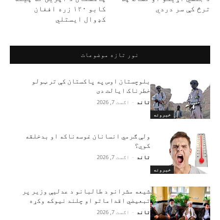
ترڅ کې سر دردي
کابو ۱۲۰ زره افغان
کډوال ایستلي
نور تازه موضوعات
بلوچستان اوس په پاکستان کې تر ټولو
خطرناک ایالت دی
تاند
-
اګست 7, 2026
خبرونه
ولې ګرمي انسانان غوسه‌ناکه او بدخلقه
کوي؟
تاند
-
اګست 7, 2026
خبرونه
شیعه مشرانو د طالبانو د عدلیې وزیر پر
تبعیضي اقداماتو او چلند نیوکه وکړه
تاند
-
اګست 7, 2026