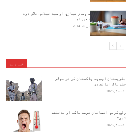
د ومان نیازي او سید جیلاني جلان دوه
شعرونه
مې 26, 2014
خبرونه
بلوچستان اوس په پاکستان کې تر ټولو
خطرناک ایالت دی
اګست 7, 2026
ولې ګرمي انسانان غوسه‌ناکه او بدخلقه
کوي؟
اګست 7, 2026