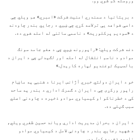
وروسته کم شوي وو.
د بریتانیا د سمندري امنیت شرکت «امبري» هم ویلي چې
داسې شواهد یې ترلاسه کړي چې ښيي د رجايي بندر چاودنه
د «سودیم پرکلوریت» د ناسمې ساتنې له امله شوې ده.
دغه شرکت ویلي: «راپورونه ښيي چې د هغو جامد سونګ
موادو د ناسم انتقال له امله اور لګېدلی چې د ایران د
بالسټیک توغندیو لپاره کارېدل.»
خو د ایران دولتي خبري آژانس ایرنا د شنبې په ماښام
راپور ورکړی چې د ایران د ګمرک ادارې د بندر په ساحه
کې د خطرناکو او کیمیاوي موادو ذخیره د چاودنې اصلي
سبب ګڼلې ده.
د ایران د بحران مدیریت ادارې ویاند حسین ظفري ویلي،
د شهید رجايي بندر د چاودنې لامل د کیمیاوي موادو
ناسمه ذخیره کول دي.