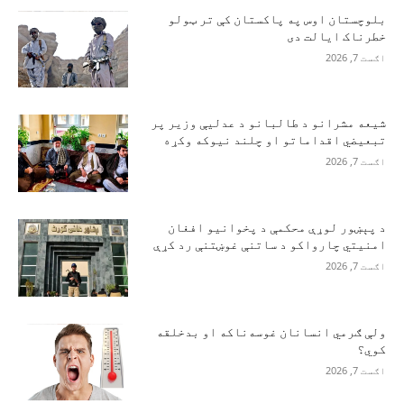
بلوچستان اوس په پاکستان کې تر ټولو
خطرناک ایالت دی
اګست 7, 2026
شیعه مشرانو د طالبانو د عدلیې وزیر پر
تبعیضي اقداماتو او چلند نیوکه وکړه
اګست 7, 2026
د پېښور لوړې محکمې د پخوانیو افغان
امنیتي چارواکو د ساتنې غوښتنې رد کړې
اګست 7, 2026
ولې ګرمي انسانان غوسه‌ناکه او بدخلقه
کوي؟
اګست 7, 2026