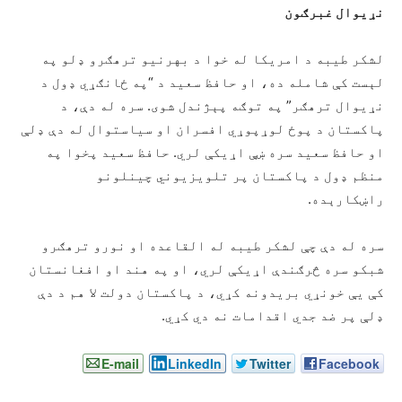
نړیوال غبرګون
لشکر طیبه د امریکا له خوا د بهرنیو ترهګرو ډلو په
لېست کې شامله ده، او حافظ سعید د “په ځانګړي ډول د
نړیوال ترهګر” په توګه پېژندل شوی. سره له دې، د
پاکستان د پوځ لوړپوړي افسران او سیاستوال له دې ډلې
او حافظ سعید سره ښې اړیکې لري. حافظ سعید پخوا په
منظم ډول د پاکستان پر تلویزیوني چینلونو
راښکارېده.
سره له دې چې لشکر طیبه له القاعده او نورو ترهګرو
شبکو سره څرګندې اړیکې لري، او په هند او افغانستان
کې یې خونړي بریدونه کړي، د پاکستان دولت لا هم د دې
ډلې پر ضد جدي اقدامات نه دي کړي.
E-mail
LinkedIn
Twitter
Facebook