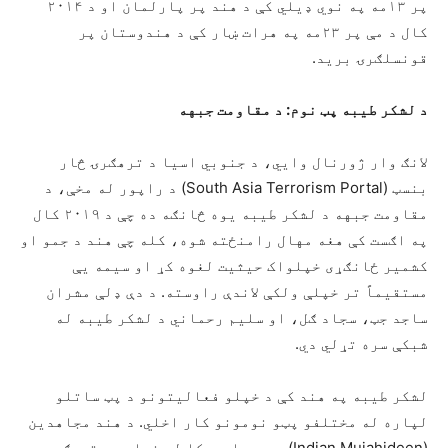
پر ۱۳مه په نوي ډیلي کې د هند پر پارلمان او د ۲۰۱۴
کال د مې پر ۲۳مه په هرات ښار کې د هندوستان پر
قونسلګرۍ برید.
د لشکر طیبه پټ نوم: د مقاومت جبهه
لانګ وار ژورنال وايي، د جنوبي اسیا د ترهګرۍ څار
بنسټ (South Asia Terrorism Portal) د راپور له مخې، د
مقاومت جبهه د لشکر طیبه یوه څانګه ده چې د ۲۰۱۹ کال
په اګست کې هغه مهال رامنځته شوه، کله چې هند د جمو او
کشمیر ځانګړی خپلواک حیثیت لغوه کړ او سیمه یې
مستقیماً تر خپلې ولکې لاندې راوسته. د دې ډلې مشران
ساجد جټ، سجاد ګل، او سلیم رحماني د لشکر طیبه له
شبکې سره تړلي دي.
لشکر طیبه په هند کې د خپلو فعالیتونو د پټ ساتلو
لپاره له مختلفو پټو نومونو کار اخلي. د هند مجاهدین
(Indian Mujahideen)، چې د امریکا له خوا یوه ترهګره