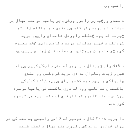
راغلي وو.
د هندو ورځپاڼې راپور ورکړی چې یاغیانو هغه مهال پر
سیلانیانو برید وکړ کله چې هغوی د پاهلګام ښار ته
څېرمه له یوه ځنګله راووتل. شاهدان وایي، برید
کوونکو د خپلو هدفونو هویت د نژدې واټن څخه معلوم
کړ، څو هندوان وپیژني او مسلمانان ژوندی پرېږدي.
د لانګ وار ژورنال د راپور له مخې، اټکل کېږي چې له
شپږو زیات وسلوال په دې برید کې ښکېل وو. هندي
چارواکي وایي، دوه کشمیریان چې په ۲۰۱۸ کال کې
پاکستان ته تللي وو، له درې پاکستاني یاغیانو سره
یوځای د هند قلمرو ته ننوتلي او دغه برید یې ترسره
کړی دی.
دا برید ۲۰۰۸ کال د نومبر له ۲۶مې راهیسې په هند کې تر
ټولو خونړی برید ګڼل کېږي. هغه مهال د لشکر طیبه