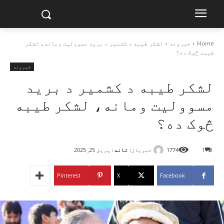
Home
خبرونه
لشکر طیبه د کشمیر د برید مسوولیت ومانه، لشکر
طیبه څوک ده؟
خبرونه
لشکر طیبه د کشمیر د برید
مسوولیت ومانه، لشکر طیبه
څوک ده؟
خبریال:
تاند
1
1774
اپریل 25, 2025
Pinterest
X
Facebook