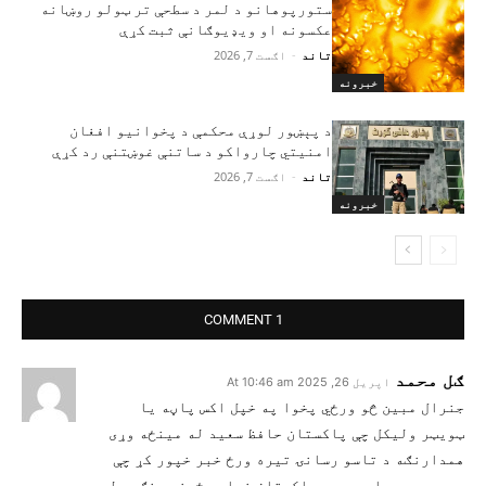
ستورپوهانو د لمر د سطحې تر ټولو روښانه
عکسونه او ویډیوګانې ثبت کړې
تاند
-
اګست 7, 2026
خبرونه
د پېښور لوړې محکمې د پخوانیو افغان
امنیتي چارواکو د ساتنې غوښتنې رد کړې
تاند
-
اګست 7, 2026
خبرونه
1 COMMENT
ګل محمد
اپریل 26, 2025 At 10:46 am
جنرال مبین څو ورځي پخوا په خپل اکس پاڼه یا
ټویټر ولیکل چې پاکستان حافظ سعید له مینځه وړی
همدارنګه د تاسو رسانۍ تیره ورځ خبر خپور کړ چې
ټي ټي پی ویلی وو چې پاکستان غواړی ځيني جنګي ډلی