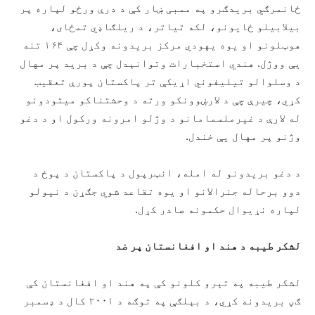
ځانمرګي بریدګرو په ممبی ښار کې د درې ورځو لپاره پر
بیلابیلو ځایونو، لکه تیاتر، د ریلګاډي تمځای،
هوټلونو او یوه یهودي مرکز بریدونه وکړل چې ۱۶۴ تنه
یې ووژل. هندي استخبارات وتوانېدل چې د برید پر مهال
د وسلوالو تیلیفوني اړیکې تر پاکستان پورې تعقیب
کړي، چیرې چې د لارښوونکو ورته د وحشتناکو میتودونو
له لارې د غیرملسمامانو د وژلو امرونه ورکول او د دغو
وژنو پر مهال یې خندل.
د دغو بریدونو له امله، انټرپول د پاکستان د پوځ د
دوو برحاله جنرالانو او یوه تقاعد شوي جګړن د نیولو
لپاره نړیوال حکمونه صادر کړل.
لشکر طیبه د هند او افغانستان پر ضد
لشکر طیبه په تېرو کلونو کې په هند او افغانستان کې
ګڼ بریدونه کړي، د بېلګې په توګه د ۲۰۰۱ کال د ډسمبر