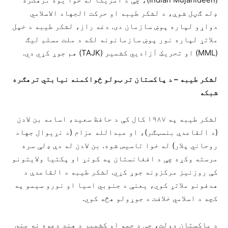
ډله ګڼل شوې، د لشکر طیبه او حرکت الجهاد الاسلامي
دواړو لپاره پوښ سازمان دی. دغه راز، لشکر طیبه د خپل
ملاتړ لپاره نور پوښ سازمانونه لکه د ملت مسلم لیګ
(MML) او تحریکِ آزادیي کشمیر (TAJK) هم جوړ کړي دي.
لشکر طیبه – د پاکستان تر ټولو ځواکمن
ه
نیابتي ترهګر
ه
شبکه
لشکر طیبه په ۱۹۸۷ کال کې د حافظ سعید، اسامه بن لادن
(د القاعدې بنسټ‌ګر)، او عبدالله عزام (د نړیوال جهاد
روحاني پلار) له خوا تاسیس شوه. بن لادن له دې ډلې سره
مرسته وکړه چې د افغانستان په کونړ او پکتیا ولایتونو
کې روزنیز مرکزونه جوړ کړي. لشکر طیبه د القاعدې د
هدفونو ملاتړ کوي، یعنې د جنوبي اسیا او نورو سیمو په
کچه د اسلامي خلافت د جوړولو هڅه کوي.
د پاکستان دولت، چې د جمو او کشمیر د هند دعوه نه مني