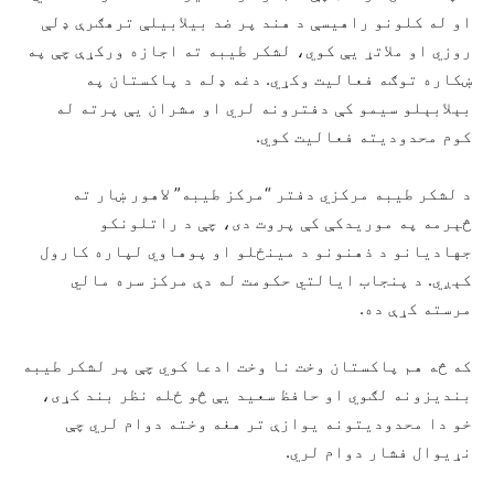
او له کلونو راهیسې د هند پر ضد بیلابیلې ترهګرې ډلې
روزي او ملاتړ یې کوي، لشکر طیبه ته اجازه ورکړې چې په
ښکاره توګه فعالیت وکړي. دغه ډله د پاکستان په
بېلابېلو سیمو کې دفترونه لري او مشران یې پرته له
کوم محدودیته فعالیت کوي.
د لشکر طیبه مرکزي دفتر “مرکز طیبه” لاهور ښار ته
څېرمه په موریدکې کې پروت دی، چې د راتلونکو
جهادیانو د ذهنونو د مینځلو او پوهاوي لپاره کارول
کېږي. د پنجاب ایالتي حکومت له دې مرکز سره مالي
مرسته کړې ده.
که څه هم پاکستان وخت نا وخت ادعا کوي چې پر لشکر طیبه
بندیزونه لګوي او حافظ سعید یې څو ځله نظر بند کړی،
خو دا محدودیتونه یوازې تر هغه وخته دوام لري چې
نړیوال فشار دوام لري.