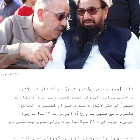
حافظ سعید
تاند (جمعه، د غويي/ ثور ۵ مه) د پاکستان له ملاتړه
برخمنې وسله‌والې ډلې لشکر طیبه د پټ نوم “د مقاومت
جبهې” تر چتر لاندې د هند د جمو او کشمیر د اتحادي
قلمرو د سې شنبې په ورځ (د اپرېل په ۲۲مه) په یوه
خونړۍ برید کې د ۲۶ سیلانیانو د وژلو مسوولیت منلی دی.
د هندي چارواکو په وینا، برید کوونکي له پاکستانه