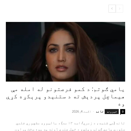
یامي ګوتم: د کمو فرصتونو له امله مې
هیماچل پردېش ته د ستنېدو پرېکړه کړې
وه
تاند
-
اګست 4, 2026
0
خبرونه
تاند (سې شنبه، د زمري/ اسد ۱۳ مه) د بالیووډ مشهورې فلمي
ستورې یامي ګوتم ویلي، د خپل هنري ژوند په یوه سخت پړاو...