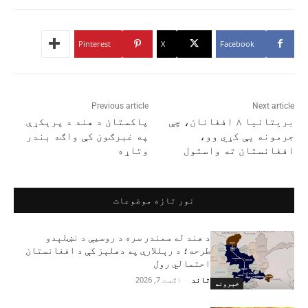
Pinterest
X
Facebook
Previous article
Next article
بریتانیا ۸ افغانان، چې
پاکستان د هند د پرېکړې
جرمونه یې کړي وو،
په غبرګون کې واګه بندر
افغانستان ته واستول
وتاړه
نور تازه موضوعات
د هند له سمندر سره د روسیې د نښلېدو
طرحه؛ د رېللارې په دهلېز کې د افغانستان
احتمالي رول
تاند
-
اګست 7, 2026
خبرونه