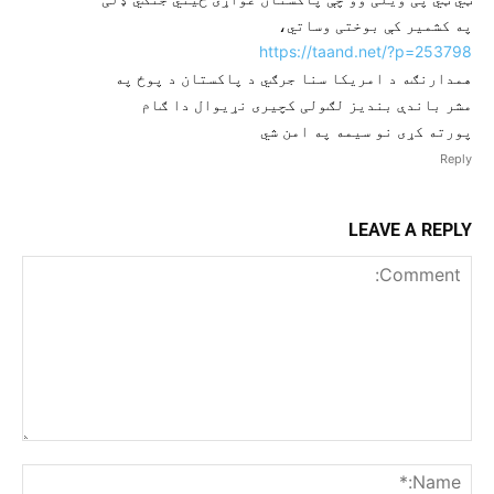
په کشمیر کې بوختی وساتي،
https://taand.net/?p=253798
همدارنګه د امریکا سنا جرګي د پاکستان د پوځ په
مشر باندې بندیز لګولی کچیری نړیوال دا ګام
پورته کړی نو سیمه په امن شي
Reply
LEAVE A REPLY
Comment:
me:*