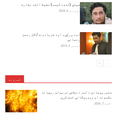
هیلې (لنډه کیسه) حفيظ الله بشارت
نوومبر 6, 2024
اوه ورځې، اوه فریادونه/ ګل رحمن
رحماني
دسمبر 3, 2013
خبرونه
ستورپوهانو د لمر د سطحې تر ټولو روښانه
عکسونه او ویډیوګانې ثبت کړې
اګست 7, 2026